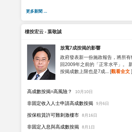
更多新聞 ...
樓按宏云 - 葉敬誠
放寬7成按揭的影響
政府發表新一份施政報告，將所有
回2009年之前的「正常水平」。
按揭成數上限也是7成... [
觀看全文
高成數按揭=高風險？
10月10日
非固定收入人士申請高成數按揭
9月6日
按保租賃許可難刺激樓市
8月16日
非固定入息與高成數按揭
8月1日