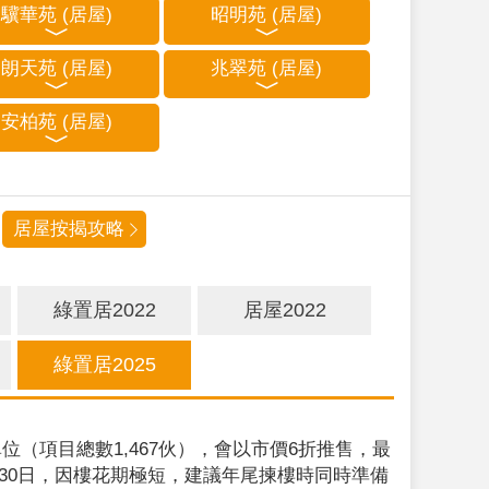
驥華苑 (居屋)
昭明苑 (居屋)
朗天苑 (居屋)
兆翠苑 (居屋)
安柏苑 (居屋)
居屋按揭攻略
綠置居2022
居屋2022
綠置居2025
位（項目總數1,467伙），會以市價6折推售，最
9月30日，因樓花期極短，建議年尾揀樓時同時準備