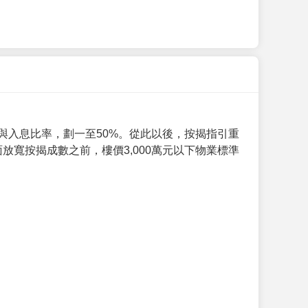
與入息比率，劃一至50%。從此以後，按揭指引重
放寬按揭成數之前，樓價3,000萬元以下物業標準