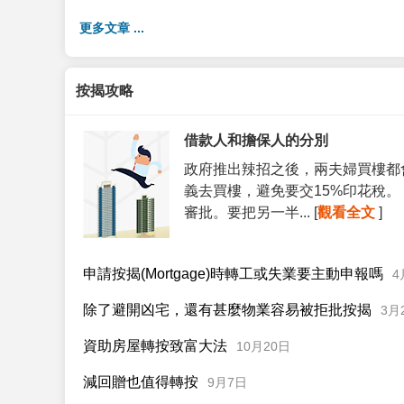
更多文章 ...
按揭攻略
借款人和擔保人的分別
政府推出辣招之後，兩夫婦買樓都
義去買樓，避免要交15%印花稅
審批。要把另一半... [
觀看全文
]
申請按揭(Mortgage)時轉工或失業要主動申報嗎
4
除了避開凶宅，還有甚麼物業容易被拒批按揭
3月
資助房屋轉按致富大法
10月20日
減回贈也值得轉按
9月7日