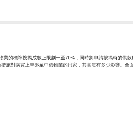
物業的標準按揭成數上限劃一至70%，同時將申請按揭時的供款
 新措施對購買上車盤至中價物業的用家，其實沒有多少影響。全面
]