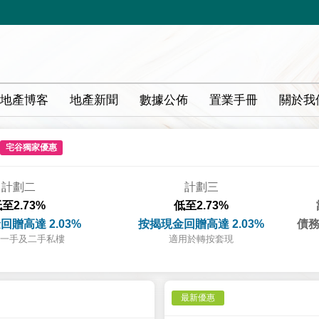
地產博客
地產新聞
數據公佈
置業手冊
關於我
宅谷獨家優惠
計劃二
計劃三
至2.73%
低至2.73%
回贈高達 2.03%
按揭現金回贈高達 2.03%
債務
一手及二手私樓
適用於轉按套現
最新優惠