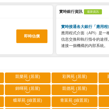
實時銀行資訊
最新資訊
實時接通各大銀行「應用程
應用程式介面（API）是
即時估價
信息交換和執行指令的途徑。
連接一個機構的内部系統。
凱樂苑 (居屋)
彩興苑 (居屋)
錦暉苑 (居屋)
凱德苑 (居屋)
蝶翠苑 (綠置居)
青富苑 (綠置居)