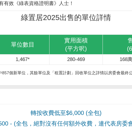
有有效《綠表資格證明書》人士！
綠置居2025出售的單位詳情
實用面積
單位數目
(平方呎)
(
1,467*
280-469
168萬
其中857個新單位，其餘單位及「租置計劃」回收單位之詳情以房委會最終
轉按收費低至$6,000 (全包)
00
- (全包，絕對沒有任何額外收費，連代表房委