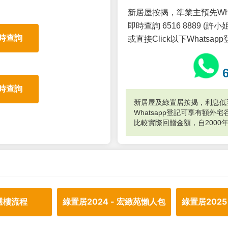
新居屋按揭，準業主預先Wh
即時查詢 6516 8889 (許小姐
時查詢
或直接Click以下Whatsap
時查詢
新居屋及綠置居按揭，利息低至
Whatsapp登記可享有額
比較實際回贈金額，自2000
選樓流程
綠置居2024 - 宏緻苑懶人包
綠置居2025