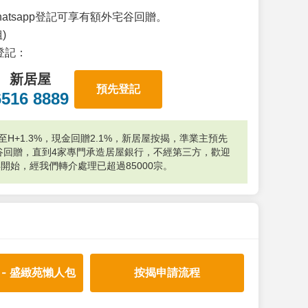
atsapp登記可享有額外宅谷回贈。
)
p登記：
新居屋
預先登記
6516 8889
H+1.3%，現金回贈2.1%，新居屋按揭，準業主預先
外宅谷回贈，直到4家專門承造居屋銀行，不經第三方，歡迎
年開始，經我們轉介處理已超過85000宗。
 - 盛緻苑懶人包
按揭申請流程