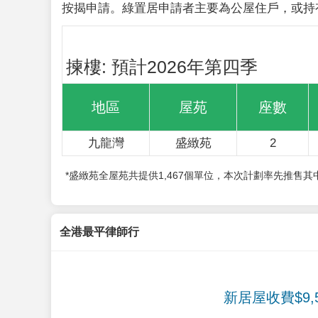
按揭申請。綠置居申請者主要為公屋住戶，或持
揀樓: 預計2026年第四季
地區
屋苑
座數
九龍灣
盛緻苑
2
*盛緻苑全屋苑共提供1,467個單位，本次計劃率先推售
全港最平律師行
新居屋收費$9,5