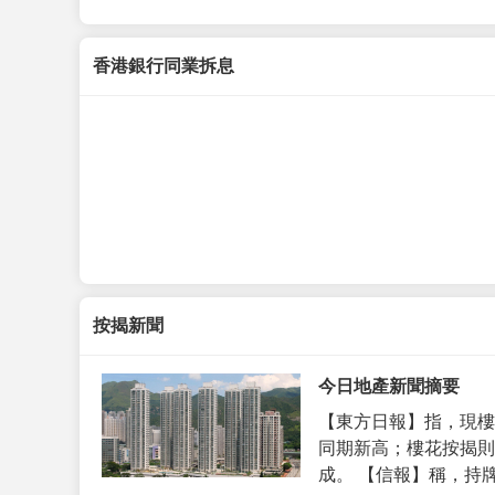
香港銀行同業拆息
按揭新聞
今日地產新聞摘要
【東方日報】指，現樓
同期新高；樓花按揭則
成。 【信報】稱，持牌代理