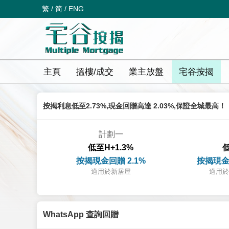
繁
/
简
/
ENG
主頁
搵樓/成交
業主放盤
宅谷按揭
按揭利息低至2.73%,現金回贈高達 2.03%,保證全城最高！
計劃一
低至H+1.3%
低
按揭現金回贈 2.1%
按揭現金
適用於新居屋
適用於
WhatsApp 查詢回贈