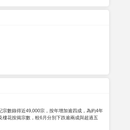
數錄得近49,000宗，按年增加逾四成，為約4年
及樓花按揭宗數，較6月分別下跌逾兩成與超過五