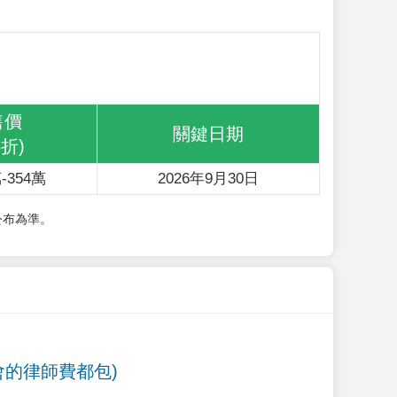
售價
關鍵日期
6折)
-354萬
2026年9月30日
公布為準。
會的律師費都包)