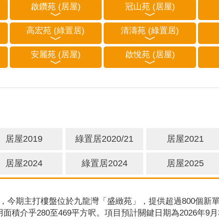
啟鑽苑 (居屋)
冠山苑 (居屋)
高宏苑 (綠置居)
清濤苑 (綠置居)
安麗苑 (居屋)
啟悅苑 (居屋)
居屋2019
綠置居2020/21
居屋2021
居屋2024
綠置居2024
居屋2025
，今期主打樓盤位於九龍灣「盛緻苑」，提供超過800個新單
用面積介乎280至469平方呎。項目預計關鍵日期為2026年