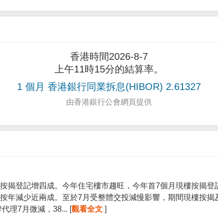
香港時間2026-8-7
上午11時15分的結算率。
1 個月 香港銀行同業拆息(HIBOR) 2.61327
由香港銀行公會網頁提供
按揭登記增四成。今年住宅樓市趨旺，今年首7個月現樓按揭登記宗
按年減少近兩成。至於7月受整體交投減慢影響，期間現樓按揭
7月微減，38... [
觀看全文
]