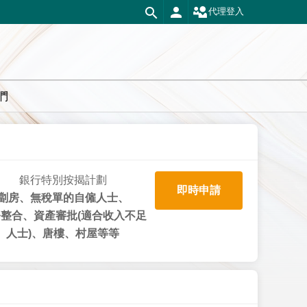
代理登入
們
銀行特別按揭計劃
即時申請
劏房、無稅單的自僱人士、
整合、資產審批(適合收入不足
人士)、唐樓、村屋等等