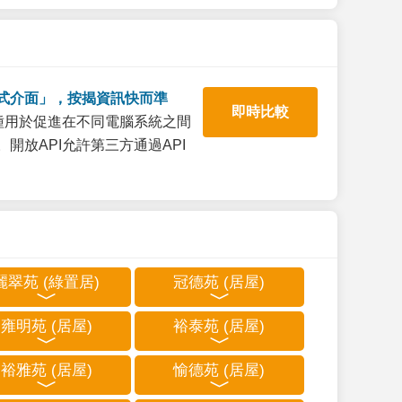
式介面」，按揭資訊快而準
即時比較
一種用於促進在不同電腦系統之間
開放API允許第三方通過API
麗翠苑 (綠置居)
冠德苑 (居屋)
雍明苑 (居屋)
裕泰苑 (居屋)
裕雅苑 (居屋)
愉德苑 (居屋)