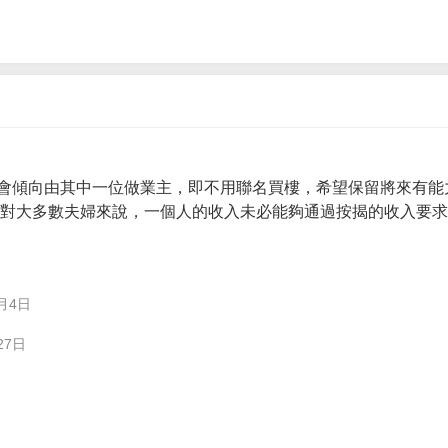
會傾向由其中一位做業主，即不用聯名買樓，希望保留將來有能
。 對大多數夫婦來說，一個人的收入未必能夠通過按揭的收入要
月4日
27日