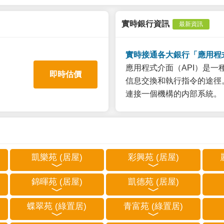
實時銀行資訊
最新資訊
實時接通各大銀行「應用程
應用程式介面（API）是
即時估價
信息交換和執行指令的途徑。
連接一個機構的内部系統。
凱樂苑 (居屋)
彩興苑 (居屋)
錦暉苑 (居屋)
凱德苑 (居屋)
蝶翠苑 (綠置居)
青富苑 (綠置居)