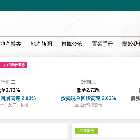
地產博客
地產新聞
數據公佈
置業手冊
關於我
宅谷獨家優惠
計劃二
計劃三
至2.73%
低至2.73%
回贈高達 2.03%
按揭現金回贈高達 2.03%
債務
一手及二手私樓
適用於轉按套現
最新優惠