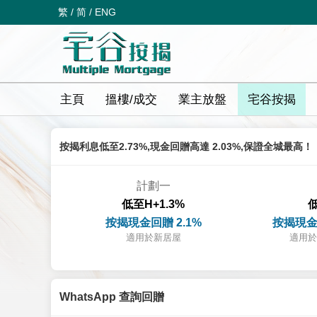
繁
/
简
/
ENG
主頁
搵樓/成交
業主放盤
宅谷按揭
按揭利息低至2.73%,現金回贈高達 2.03%,保證全城最高！
計劃一
低至H+1.3%
低
按揭現金回贈 2.1%
按揭現金
適用於新居屋
適用於
WhatsApp 查詢回贈