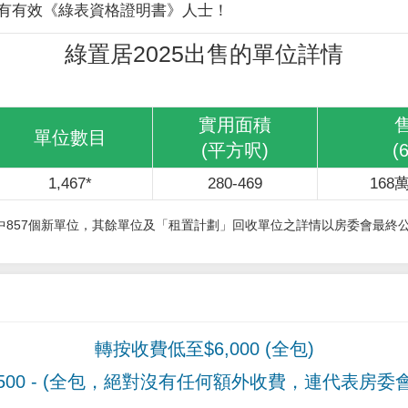
有有效《綠表資格證明書》人士！
綠置居2025出售的單位詳情
實用面積
單位數目
(平方呎)
(
1,467*
280-469
168萬
其中857個新單位，其餘單位及「租置計劃」回收單位之詳情以房委會最終
轉按收費低至$6,000 (全包)
00
- (全包，絕對沒有任何額外收費，連代表房委