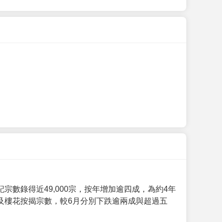
數錄得近49,000宗，按年增加逾四成，為約4年
及樓花按揭宗數，較6月分別下跌逾兩成與超過五