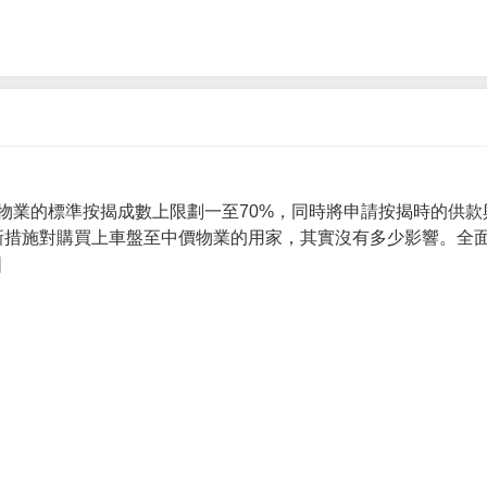
物業的標準按揭成數上限劃一至70%，同時將申請按揭時的供款
 新措施對購買上車盤至中價物業的用家，其實沒有多少影響。全面
]