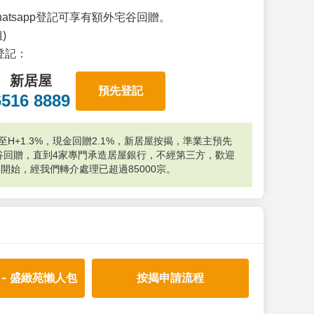
atsapp登記可享有額外宅谷回贈。
)
p登記：
新居屋
預先登記
6516 8889
H+1.3%，現金回贈2.1%，新居屋按揭，準業主預先
外宅谷回贈，直到4家專門承造居屋銀行，不經第三方，歡迎
年開始，經我們轉介處理已超過85000宗。
 - 盛緻苑懶人包
按揭申請流程