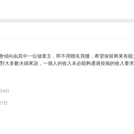
會傾向由其中一位做業主，即不用聯名買樓，希望保留將來有能
。 對大多數夫婦來說，一個人的收入未必能夠通過按揭的收入要
月4日
27日