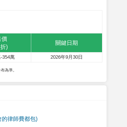
售價
關鍵日期
6折)
-354萬
2026年9月30日
公布為準。
會的律師費都包)