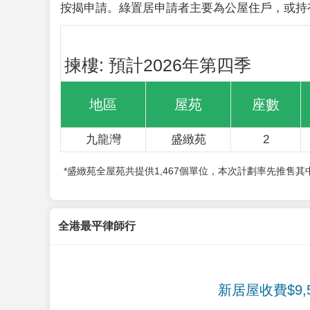
按揭申請。綠置居申請者主要為公屋住戶，或持
揀樓: 預計2026年第四季
地區
屋苑
座數
九龍灣
盛緻苑
2
*盛緻苑全屋苑共提供1,467個單位，本次計劃率先推售
全港最平律師行
新居屋收費$9,5