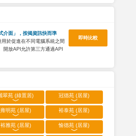
式介面」，按揭資訊快而準
即時比較
一種用於促進在不同電腦系統之間
開放API允許第三方通過API
麗翠苑 (綠置居)
冠德苑 (居屋)
雍明苑 (居屋)
裕泰苑 (居屋)
裕雅苑 (居屋)
愉德苑 (居屋)