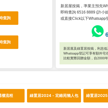
新居屋按揭，準業主預先Wh
即時查詢 6516 8889 (許小姐
時查詢
或直接Click以下Whatsap
時查詢
新居屋及綠置居按揭，利息低至
Whatsapp登記可享有額
比較實際回贈金額，自2000
選樓流程
綠置居2024 - 宏緻苑懶人包
綠置居2025