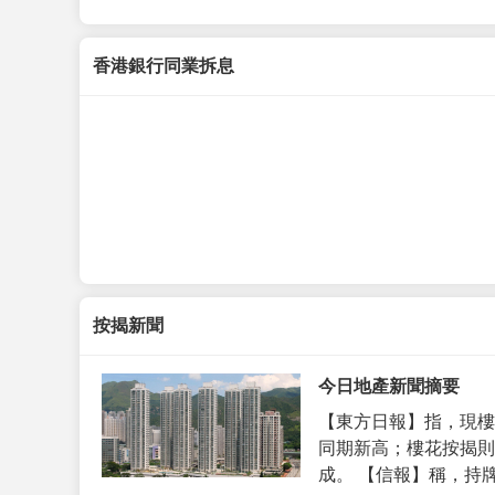
香港銀行同業拆息
按揭新聞
今日地產新聞摘要
【東方日報】指，現樓
同期新高；樓花按揭則
成。 【信報】稱，持牌代理