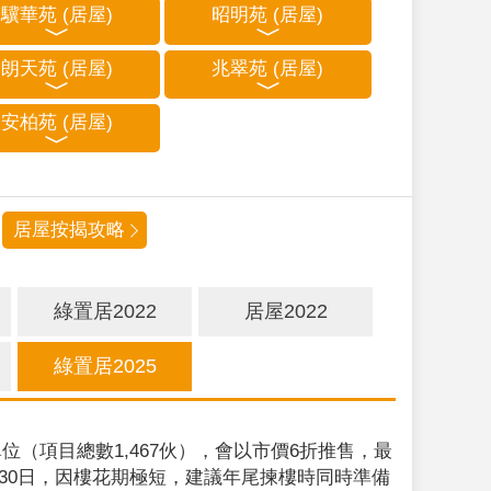
驥華苑 (居屋)
昭明苑 (居屋)
朗天苑 (居屋)
兆翠苑 (居屋)
安柏苑 (居屋)
居屋按揭攻略
綠置居2022
居屋2022
綠置居2025
位（項目總數1,467伙），會以市價6折推售，最
9月30日，因樓花期極短，建議年尾揀樓時同時準備