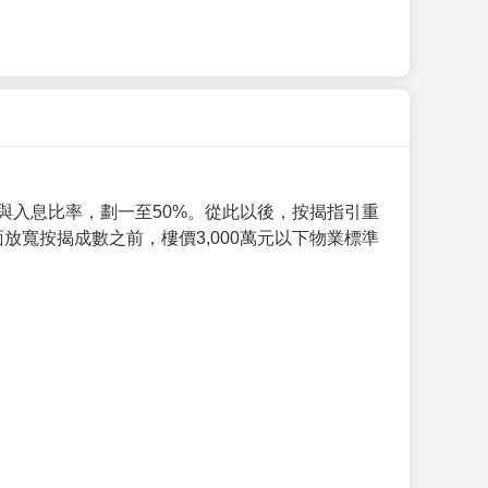
與入息比率，劃一至50%。從此以後，按揭指引重
放寬按揭成數之前，樓價3,000萬元以下物業標準