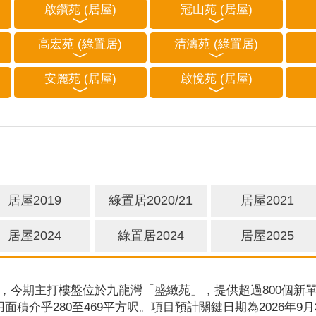
啟鑽苑 (居屋)
冠山苑 (居屋)
高宏苑 (綠置居)
清濤苑 (綠置居)
安麗苑 (居屋)
啟悅苑 (居屋)
居屋2019
綠置居2020/21
居屋2021
居屋2024
綠置居2024
居屋2025
，今期主打樓盤位於九龍灣「盛緻苑」，提供超過800個新單
用面積介乎280至469平方呎。項目預計關鍵日期為2026年