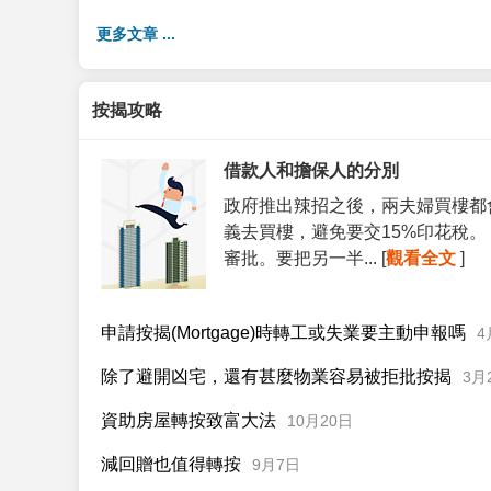
更多文章 ...
按揭攻略
借款人和擔保人的分別
政府推出辣招之後，兩夫婦買樓都
義去買樓，避免要交15%印花稅
審批。要把另一半... [
觀看全文
]
申請按揭(Mortgage)時轉工或失業要主動申報嗎
4
除了避開凶宅，還有甚麼物業容易被拒批按揭
3月
資助房屋轉按致富大法
10月20日
減回贈也值得轉按
9月7日