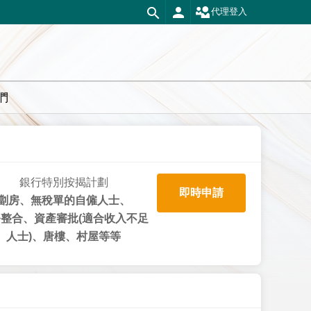
代理登入
們
銀行特別按揭計劃
即時申請
劏房、無稅單的自僱人士、
整合、資產審批(適合收入不足
人士)、唐樓、村屋等等