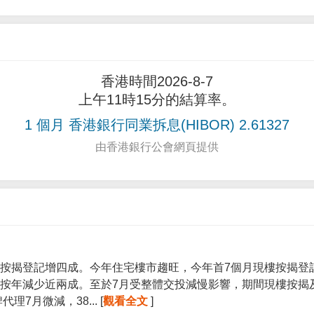
香港時間2026-8-7
上午11時15分的結算率。
1 個月 香港銀行同業拆息(HIBOR) 2.61327
由香港銀行公會網頁提供
按揭登記增四成。今年住宅樓市趨旺，今年首7個月現樓按揭登記宗
按年減少近兩成。至於7月受整體交投減慢影響，期間現樓按揭
7月微減，38... [
觀看全文
]