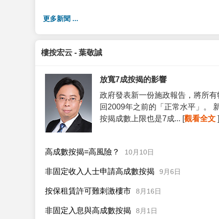
更多新聞 ...
樓按宏云 - 葉敬誠
放寬7成按揭的影響
政府發表新一份施政報告，將所有
回2009年之前的「正常水平」。
按揭成數上限也是7成... [
觀看全文
高成數按揭=高風險？
10月10日
非固定收入人士申請高成數按揭
9月6日
按保租賃許可難刺激樓市
8月16日
非固定入息與高成數按揭
8月1日