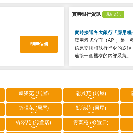
實時銀行資訊
最新資訊
實時接通各大銀行「應用程
應用程式介面（API）是
即時估價
信息交換和執行指令的途徑。
連接一個機構的内部系統。
凱樂苑 (居屋)
彩興苑 (居屋)
錦暉苑 (居屋)
凱德苑 (居屋)
蝶翠苑 (綠置居)
青富苑 (綠置居)