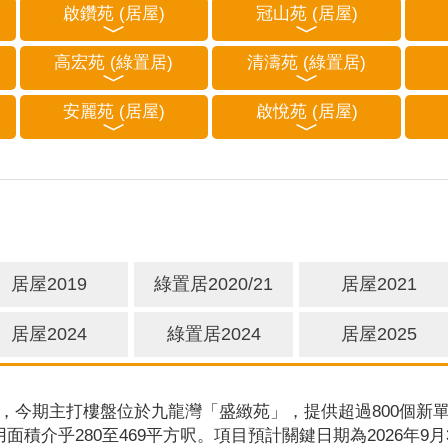
啟鑽苑 (居屋)
冠山苑 (居屋)
高宏苑 (綠置居)
清濤苑 (綠置居)
安麗苑 (居屋)
啟悅苑 (居屋)
居屋2019
綠置居2020/21
居屋2021
居屋2024
綠置居2024
居屋2025
，今期主打樓盤位於九龍灣「盛緻苑」，提供超過800個新單
用面積介乎280至469平方呎。項目預計關鍵日期為2026年