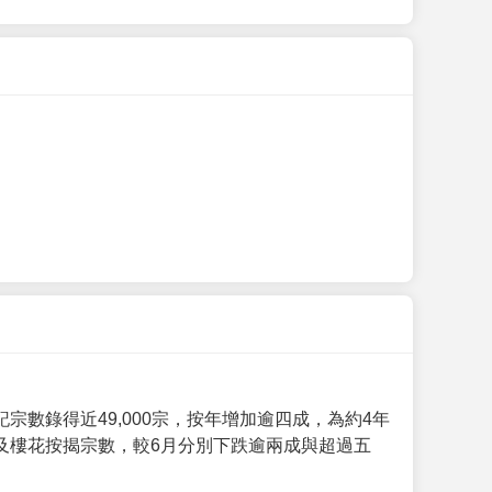
數錄得近49,000宗，按年增加逾四成，為約4年
及樓花按揭宗數，較6月分別下跌逾兩成與超過五