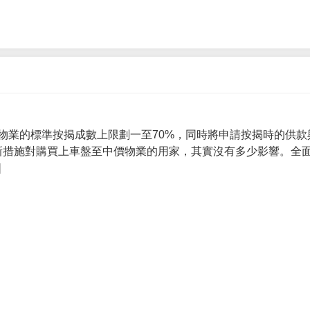
物業的標準按揭成數上限劃一至70%，同時將申請按揭時的供款
 新措施對購買上車盤至中價物業的用家，其實沒有多少影響。全面
]