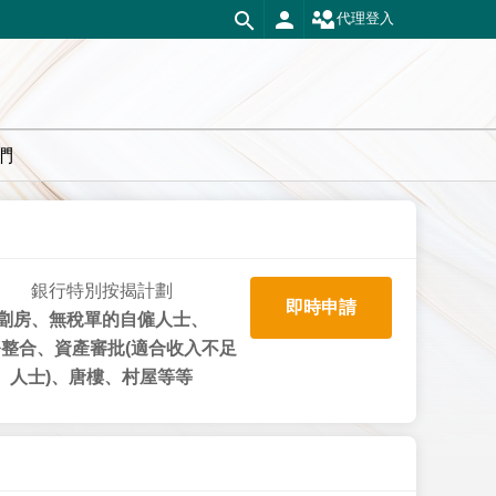
代理登入
們
銀行特別按揭計劃
即時申請
劏房、無稅單的自僱人士、
整合、資產審批(適合收入不足
人士)、唐樓、村屋等等