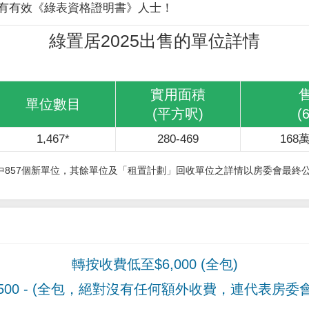
有有效《綠表資格證明書》人士！
綠置居2025出售的單位詳情
實用面積
單位數目
(平方呎)
(
1,467*
280-469
168萬
其中857個新單位，其餘單位及「租置計劃」回收單位之詳情以房委會最終
轉按收費低至$6,000 (全包)
00
- (全包，絕對沒有任何額外收費，連代表房委