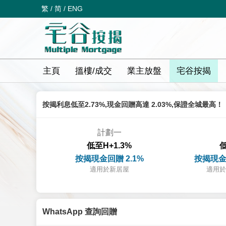
繁
/
简
/
ENG
主頁
搵樓/成交
業主放盤
宅谷按揭
按揭利息低至2.73%,現金回贈高達 2.03%,保證全城最高！
計劃一
低至H+1.3%
低
按揭現金回贈 2.1%
按揭現金
適用於新居屋
適用於
WhatsApp 查詢回贈