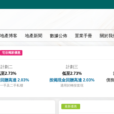
地產博客
地產新聞
數據公佈
置業手冊
關於我
宅谷獨家優惠
計劃二
計劃三
至2.73%
低至2.73%
回贈高達 2.03%
按揭現金回贈高達 2.03%
債務
一手及二手私樓
適用於轉按套現
最新優惠