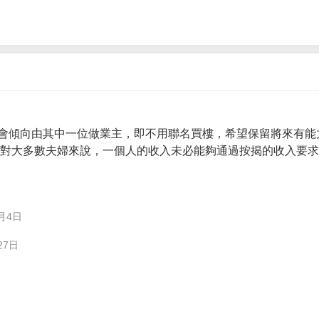
會傾向由其中一位做業主，即不用聯名買樓，希望保留將來有能
。 對大多數夫婦來說，一個人的收入未必能夠通過按揭的收入要
月4日
27日