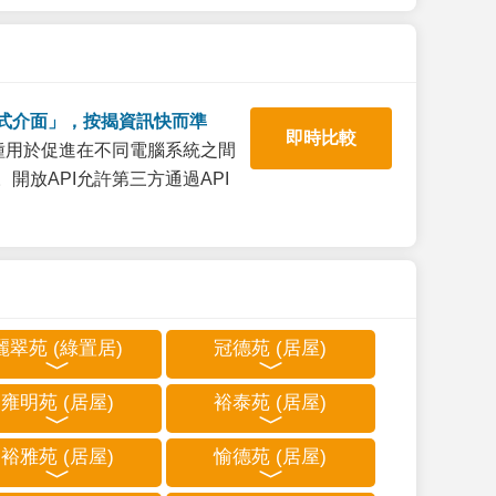
式介面」，按揭資訊快而準
即時比較
一種用於促進在不同電腦系統之間
開放API允許第三方通過API
麗翠苑 (綠置居)
冠德苑 (居屋)
雍明苑 (居屋)
裕泰苑 (居屋)
裕雅苑 (居屋)
愉德苑 (居屋)