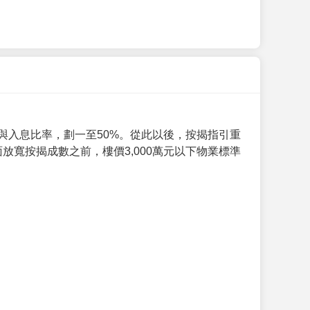
與入息比率，劃一至50%。從此以後，按揭指引重
放寬按揭成數之前，樓價3,000萬元以下物業標準