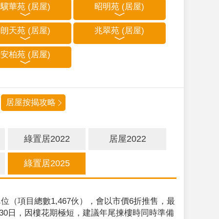
驥華苑 (居屋)
昭明苑 (居屋)
朗天苑 (居屋)
兆翠苑 (居屋)
安柏苑 (居屋)
居屋按揭攻略
綠置居2022
居屋2022
綠置居2025
位（項目總數1,467伙），會以市價6折推售，最
9月30日，因樓花期極短，建議年尾揀樓時同時準備