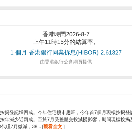
香港時間2026-8-7
上午11時15分的結算率。
1 個月 香港銀行同業拆息(HIBOR) 2.61327
由香港銀行公會網頁提供
按揭登記增四成。今年住宅樓市趨旺，今年首7個月現樓按揭登記宗
按年減少近兩成。至於7月受整體交投減慢影響，期間現樓按揭
7月微減，38... [
觀看全文
]