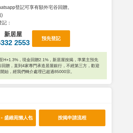
atsapp登記可享有額外宅谷回贈。
)
p登記：
新居屋
預先登記
6332 2553
H+1.3%，現金回贈2.1%，新居屋按揭，準業主預先
外宅谷回贈，直到4家專門承造居屋銀行，不經第三方，歡迎
年開始，經我們轉介處理已超過85000宗。
 - 盛緻苑懶人包
按揭申請流程