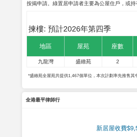
按揭申請。綠置居申請者主要為公屋住戶，或持
揀樓: 預計2026年第四季
地區
屋苑
座數
九龍灣
盛緻苑
2
*盛緻苑全屋苑共提供1,467個單位，本次計劃率先推售
全港最平律師行
新居屋收費$9,5