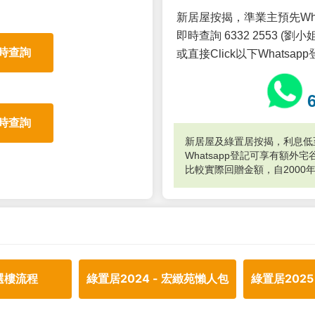
新居屋按揭，準業主預先Wh
即時查詢 6332 2553 (劉小姐
時查詢
或直接Click以下Whatsap
時查詢
新居屋及綠置居按揭，利息低至
Whatsapp登記可享有額
比較實際回贈金額，自2000
選樓流程
綠置居2024 - 宏緻苑懶人包
綠置居2025