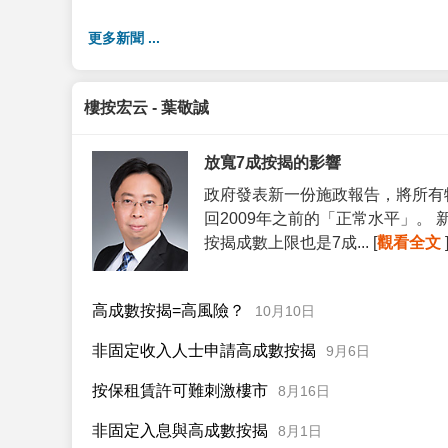
更多新聞 ...
樓按宏云 - 葉敬誠
放寬7成按揭的影響
政府發表新一份施政報告，將所有
回2009年之前的「正常水平」。
按揭成數上限也是7成... [
觀看全文
高成數按揭=高風險？
10月10日
非固定收入人士申請高成數按揭
9月6日
按保租賃許可難刺激樓市
8月16日
非固定入息與高成數按揭
8月1日