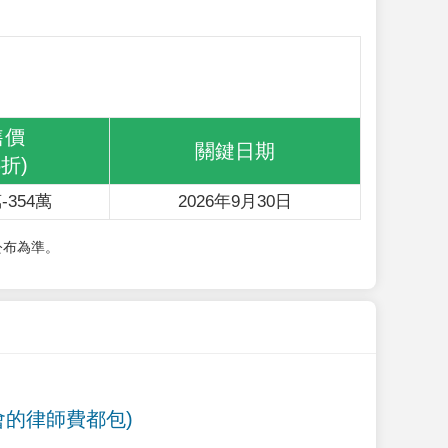
售價
關鍵日期
6折)
-354萬
2026年9月30日
公布為準。
會的律師費都包)