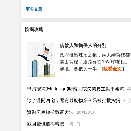
更多文章 ...
按揭攻略
借款人和擔保人的分別
政府推出辣招之後，兩夫婦買樓都
義去買樓，避免要交15%印花稅
審批。要把另一半... [
觀看全文
]
申請按揭(Mortgage)時轉工或失業要主動申報嗎
4
除了避開凶宅，還有甚麼物業容易被拒批按揭
3月
資助房屋轉按致富大法
10月20日
減回贈也值得轉按
9月7日