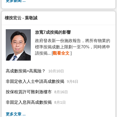
更多新聞 ...
樓按宏云 - 葉敬誠
放寬7成按揭的影響
政府發表新一份施政報告，將所有物業的
標準按揭成數上限劃一至70%，同時將申
請按揭... [
觀看全文
]
高成數按揭=高風險？
10月10日
非固定收入人士申請高成數按揭
9月6日
按保租賃許可難刺激樓市
8月16日
非固定入息與高成數按揭
8月1日
更多文章 ...