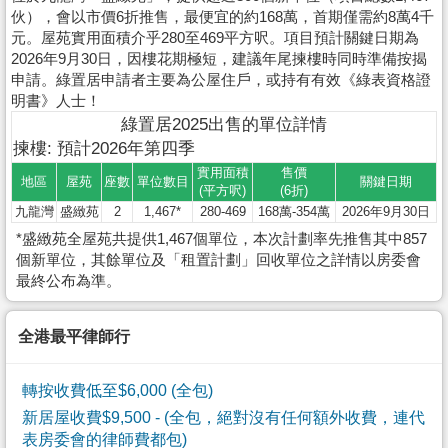
伙），會以市價6折推售，最便宜的約168萬，首期僅需約8萬4千
元。屋苑實用面積介乎280至469平方呎。項目預計關鍵日期為
2026年9月30日，因樓花期極短，建議年尾揀樓時同時準備按揭
申請。綠置居申請者主要為公屋住戶，或持有有效《綠表資格證
明書》人士！
綠置居2025出售的單位詳情
揀樓: 預計2026年第四季
實用面積
售價
地區
屋苑
座數
單位數目
關鍵日期
(平方呎)
(6折)
九龍灣
盛緻苑
2
1,467*
280-469
168萬-354萬
2026年9月30日
*盛緻苑全屋苑共提供1,467個單位，本次計劃率先推售其中857
個新單位，其餘單位及「租置計劃」回收單位之詳情以房委會
最終公布為準。
全港最平律師行
轉按收費低至$6,000 (全包)
新居屋收費$9,500
- (全包，絕對沒有任何額外收費，連代
表房委會的律師費都包)