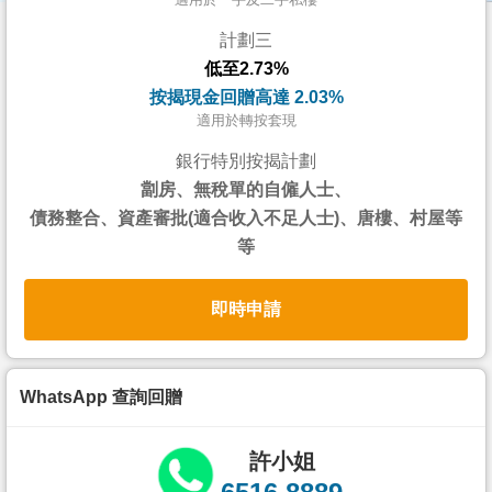
按
計劃三
揭
低至2.73%
地
按揭現金回贈高達 2.03%
產
適用於轉按套現
博
銀行特別按揭計劃
客
劏房、無稅單的自僱人士、
債務整合、資產審批(適合收入不足人士)、唐樓、村屋等
地
等
產
新
即時申請
聞
數
據
WhatsApp 查詢回贈
公
佈
許小姐