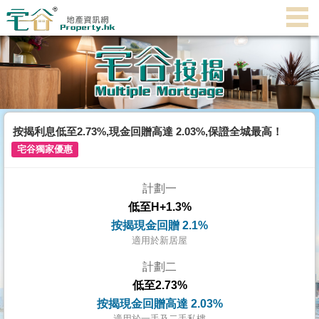
代
理
主
頁
搵
樓/
按揭利息低至2.73%,現金回贈高達 2.03%,保證全城最高！
成
宅谷獨家優惠
交
計劃一
業
低至H+1.3%
主
按揭現金回贈 2.1%
放
適用於新居屋
盤
計劃二
低至2.73%
宅
按揭現金回贈高達 2.03%
谷
適用於一手及二手私樓