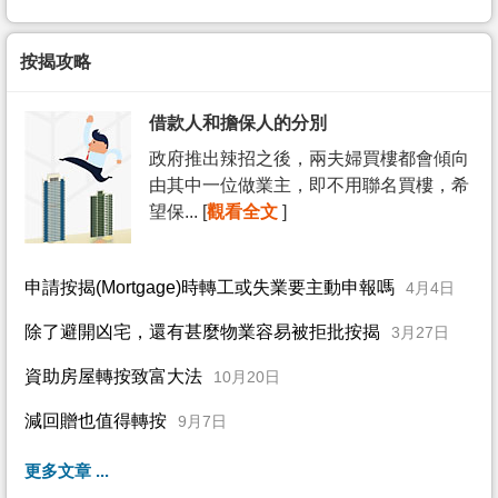
按揭攻略
借款人和擔保人的分別
政府推出辣招之後，兩夫婦買樓都會傾向
由其中一位做業主，即不用聯名買樓，希
望保... [
觀看全文
]
申請按揭(Mortgage)時轉工或失業要主動申報嗎
4月4日
除了避開凶宅，還有甚麼物業容易被拒批按揭
3月27日
資助房屋轉按致富大法
10月20日
減回贈也值得轉按
9月7日
更多文章 ...