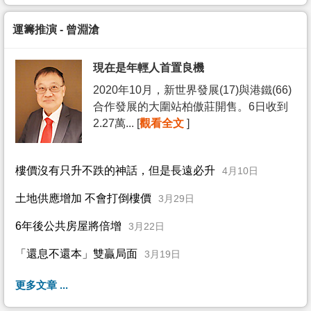
運籌推演 - 曾淵滄
現在是年輕人首置良機
2020年10月，新世界發展(17)與港鐵(66)
合作發展的大圍站柏傲莊開售。6日收到
2.27萬... [
觀看全文
]
樓價沒有只升不跌的神話，但是長遠必升
4月10日
土地供應增加 不會打倒樓價
3月29日
6年後公共房屋將倍增
3月22日
「還息不還本」雙贏局面
3月19日
更多文章 ...