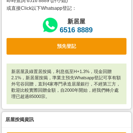
即時查詢 6516 8889 (許小姐)
或直接Click以下Whatsapp登記：
新居屋
6516 8889
預先登記
新居屋及綠置居按揭，利息低至H+1.3%，現金回贈
2.1%，新居屋按揭，準業主預先Whatsapp登記可享有額
外宅谷回贈，直到4家專門承造居屋銀行，不經第三方，
歡迎比較實際回贈金額，自2000年開始，經我們轉介處
理已超過85000宗。
居屋按揭資訊