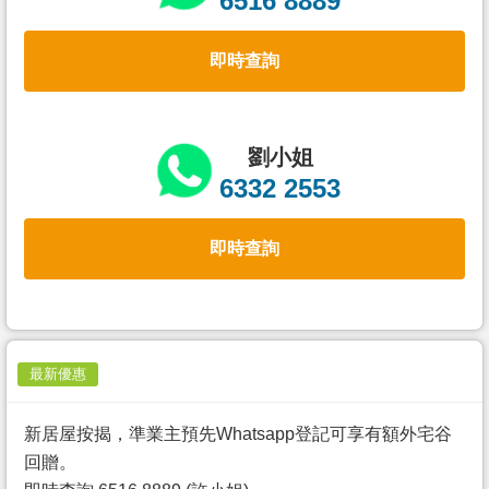
6516 8889
置
業
即時查詢
手
冊
關
劉小姐
於
6332 2553
我
們
即時查詢
最新優惠
新居屋按揭，準業主預先Whatsapp登記可享有額外宅谷
回贈。