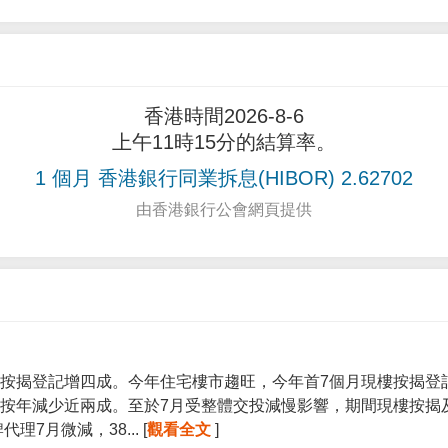
香港時間2026-8-6
上午11時15分的結算率。
1 個月 香港銀行同業拆息(HIBOR) 2.62702
由香港銀行公會網頁提供
按揭登記增四成。今年住宅樓市趨旺，今年首7個月現樓按揭登記宗
按年減少近兩成。至於7月受整體交投減慢影響，期間現樓按揭
7月微減，38... [
觀看全文
]