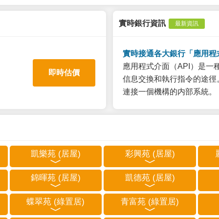
實時銀行資訊
最新資訊
實時接通各大銀行「應用程
應用程式介面（API）是
即時估價
信息交換和執行指令的途徑。
連接一個機構的内部系統。
凱樂苑 (居屋)
彩興苑 (居屋)
錦暉苑 (居屋)
凱德苑 (居屋)
蝶翠苑 (綠置居)
青富苑 (綠置居)