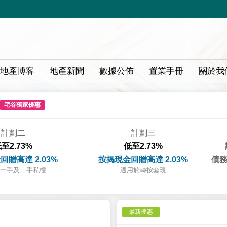
地產博客
地產新聞
數據公佈
置業手冊
關於我
宅谷獨家優惠
計劃二
計劃三
至2.73%
低至2.73%
回贈高達 2.03%
按揭現金回贈高達 2.03%
債務
一手及二手私樓
適用於轉按套現
最新優惠