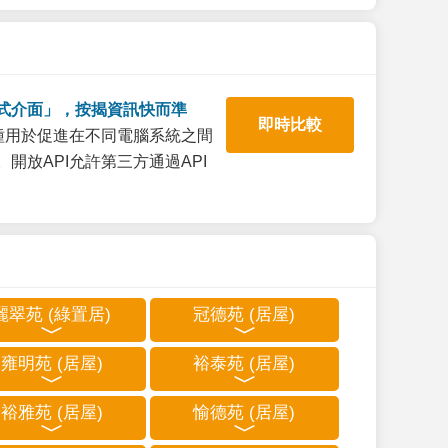
式介面」，按揭資訊快而準
即時比較
一種用於促進在不同電腦系統之間
開放API允許第三方通過API
麗翠苑 (綠置居)
冠德苑 (居屋)
雍明苑 (居屋)
裕泰苑 (居屋)
裕雅苑 (居屋)
愉德苑 (居屋)