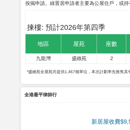
按揭申請。綠置居申請者主要為公屋住戶，或持
揀樓: 預計2026年第四季
地區
屋苑
座數
九龍灣
盛緻苑
2
*盛緻苑全屋苑共提供1,467個單位，本次計劃率先推售
全港最平律師行
新居屋收費$9,5