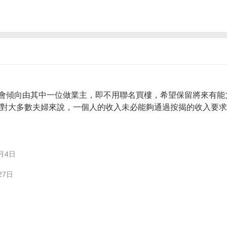
會傾向由其中一位做業主，即不用聯名買樓，希望保留將來有能
。 對大多數夫婦來說，一個人的收入未必能夠通過按揭的收入要
月4日
27日