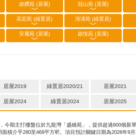
啟鑽苑 (居屋)
冠山苑 (居屋)
高宏苑 (綠置居)
清濤苑 (綠置居)
安麗苑 (居屋)
啟悅苑 (居屋)
居屋2019
綠置居2020/21
居屋2021
居屋2024
綠置居2024
居屋2025
，今期主打樓盤位於九龍灣「盛緻苑」，提供超過800個新單
用面積介乎280至469平方呎。項目預計關鍵日期為2026年