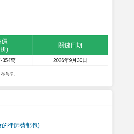
售價
關鍵日期
6折)
-354萬
2026年9月30日
公布為準。
會的律師費都包)