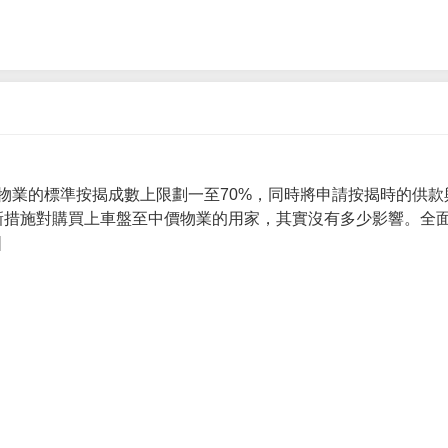
物業的標準按揭成數上限劃一至70%，同時將申請按揭時的供款
 新措施對購買上車盤至中價物業的用家，其實沒有多少影響。全面
]