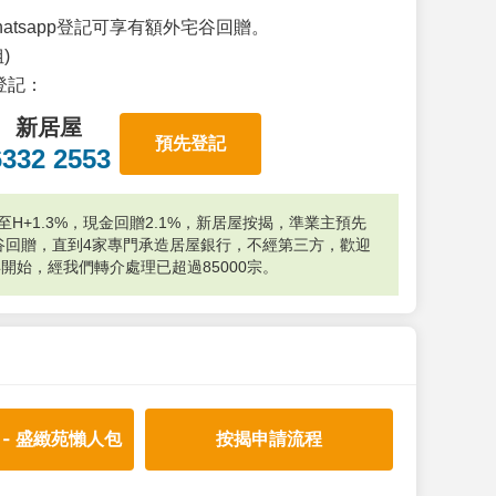
atsapp登記可享有額外宅谷回贈。
)
p登記：
新居屋
預先登記
6332 2553
H+1.3%，現金回贈2.1%，新居屋按揭，準業主預先
外宅谷回贈，直到4家專門承造居屋銀行，不經第三方，歡迎
年開始，經我們轉介處理已超過85000宗。
 - 盛緻苑懶人包
按揭申請流程