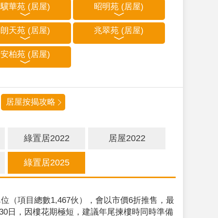
驥華苑 (居屋)
昭明苑 (居屋)
朗天苑 (居屋)
兆翠苑 (居屋)
安柏苑 (居屋)
居屋按揭攻略
綠置居2022
居屋2022
綠置居2025
位（項目總數1,467伙），會以市價6折推售，最
9月30日，因樓花期極短，建議年尾揀樓時同時準備