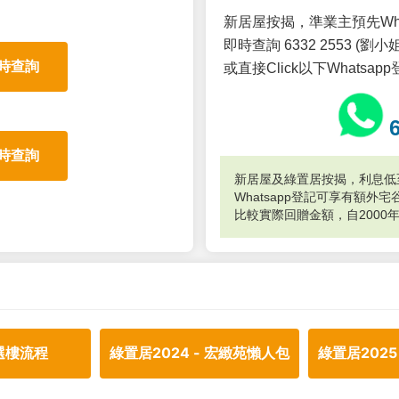
新居屋按揭，準業主預先Wh
即時查詢 6332 2553 (劉小姐
時查詢
或直接Click以下Whatsap
時查詢
新居屋及綠置居按揭，利息低至
Whatsapp登記可享有額
比較實際回贈金額，自2000
選樓流程
綠置居2024 - 宏緻苑懶人包
綠置居2025