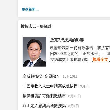
更多新聞 ...
樓按宏云 - 葉敬誠
放寬7成按揭的影響
政府發表新一份施政報告，將所有
回2009年之前的「正常水平」。
按揭成數上限也是7成... [
觀看全文
高成數按揭=高風險？
10月10日
非固定收入人士申請高成數按揭
9月6日
按保租賃許可難刺激樓市
8月16日
非固定入息與高成數按揭
8月1日