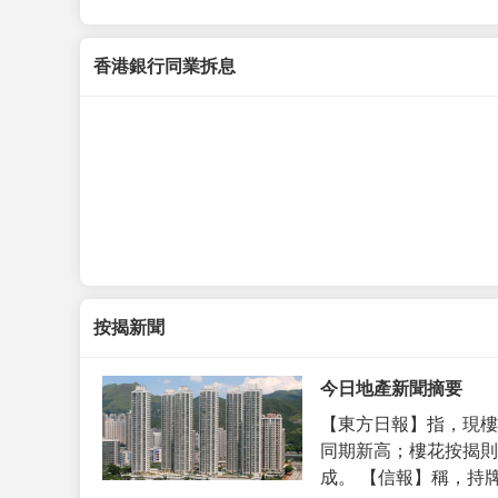
香港銀行同業拆息
按揭新聞
今日地產新聞摘要
【東方日報】指，現樓
同期新高；樓花按揭則
成。 【信報】稱，持牌代理