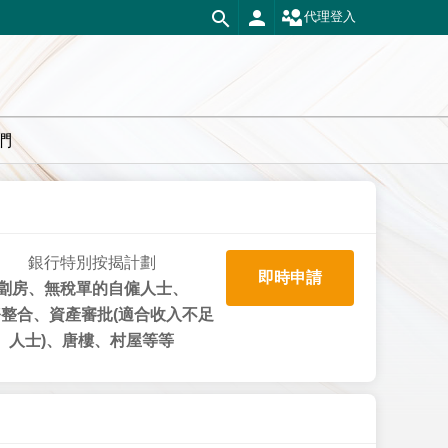
代理登入
們
銀行特別按揭計劃
即時申請
劏房、無稅單的自僱人士、
整合、資產審批(適合收入不足
人士)、唐樓、村屋等等