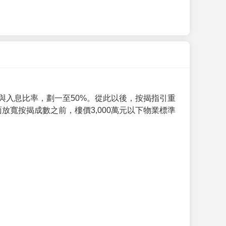
與入息比率，劃一至50%。從此以後，按揭指引重
放寬按揭成數之前，樓價3,000萬元以下物業標準