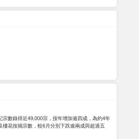
數錄得近49,000宗，按年增加逾四成，為約4年
及樓花按揭宗數，較6月分別下跌逾兩成與超過五