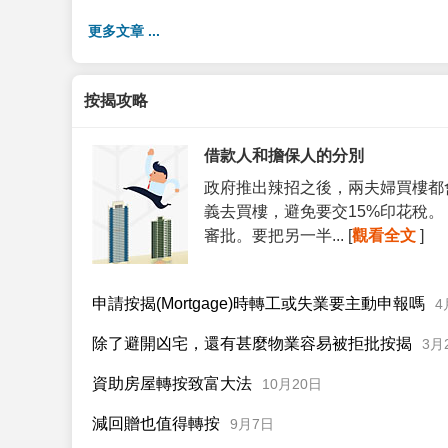
更多文章 ...
按揭攻略
借款人和擔保人的分別
政府推出辣招之後，兩夫婦買樓都
義去買樓，避免要交15%印花稅
審批。要把另一半... [
觀看全文
]
申請按揭(Mortgage)時轉工或失業要主動申報嗎
4
除了避開凶宅，還有甚麼物業容易被拒批按揭
3月
資助房屋轉按致富大法
10月20日
減回贈也值得轉按
9月7日