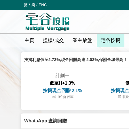
繁
/
简
/
ENG
主頁
搵樓/成交
業主放盤
宅谷按揭
按揭利息低至2.73%,現金回贈高達 2.03%,保證全城最高！
計劃一
低至H+1.3%
低
按揭現金回贈 2.1%
按揭現金
適用於新居屋
適用於
WhatsApp 查詢回贈