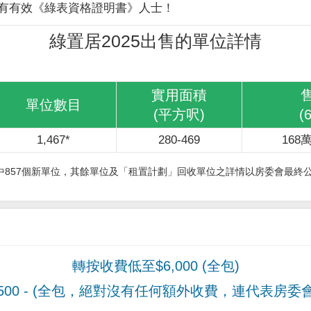
有有效《綠表資格證明書》人士！
綠置居2025出售的單位詳情
實用面積
單位數目
(平方呎)
(
1,467*
280-469
168萬
其中857個新單位，其餘單位及「租置計劃」回收單位之詳情以房委會最終
轉按收費低至$6,000 (全包)
00
- (全包，絕對沒有任何額外收費，連代表房委