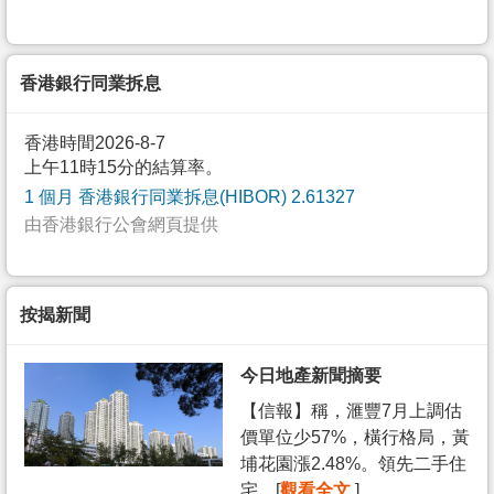
香港銀行同業拆息
香港時間2026-8-7
上午11時15分的結算率。
1 個月 香港銀行同業拆息(HIBOR) 2.61327
由香港銀行公會網頁提供
按揭新聞
今日地產新聞摘要
【信報】稱，滙豐7月上調估
價單位少57%，橫行格局，黃
埔花園漲2.48%。領先二手住
宅... [
觀看全文
]