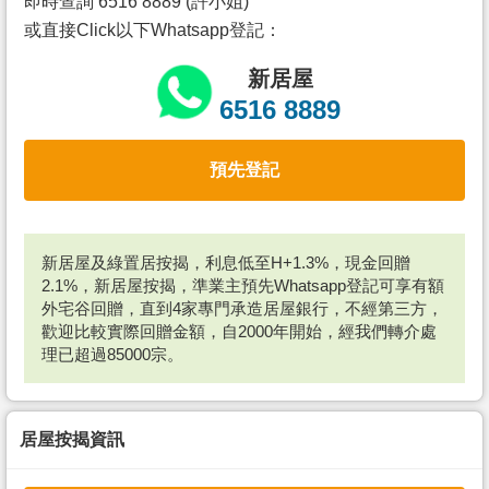
即時查詢 6516 8889 (許小姐)
或直接Click以下Whatsapp登記：
新居屋
6516 8889
預先登記
新居屋及綠置居按揭，利息低至H+1.3%，現金回贈
2.1%，新居屋按揭，準業主預先Whatsapp登記可享有額
外宅谷回贈，直到4家專門承造居屋銀行，不經第三方，
歡迎比較實際回贈金額，自2000年開始，經我們轉介處
理已超過85000宗。
居屋按揭資訊