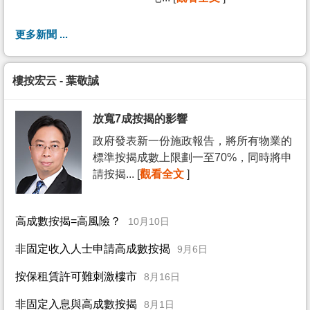
更多新聞 ...
樓按宏云 - 葉敬誠
放寬7成按揭的影響
政府發表新一份施政報告，將所有物業的
標準按揭成數上限劃一至70%，同時將申
請按揭... [
觀看全文
]
高成數按揭=高風險？
10月10日
非固定收入人士申請高成數按揭
9月6日
按保租賃許可難刺激樓市
8月16日
非固定入息與高成數按揭
8月1日