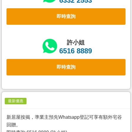
6332 2553
置
業
即時查詢
手
冊
關
許小姐
於
6516 8889
我
們
即時查詢
最新優惠
新居屋按揭，準業主預先Whatsapp登記可享有額外宅谷
回贈。