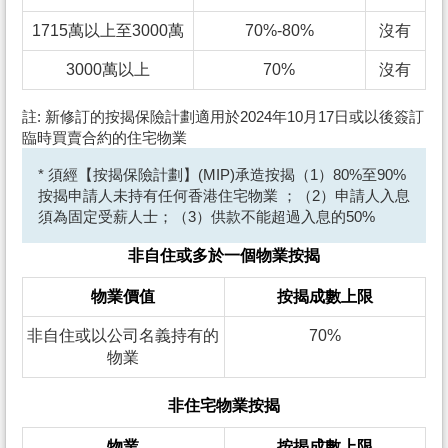
1715萬以上至3000萬
70%-80%
沒有
3000萬以上
70%
沒有
註: 新修訂的按揭保險計劃適用於2024年10月17日或以後簽訂
臨時買賣合約的住宅物業
* 須經【按揭保險計劃】(MIP)承造按揭（1）80%至90%
按揭申請人未持有任何香港住宅物業 ；（2）申請人入息
須為固定受薪人士；（3）供款不能超過入息的50%
非自住或多於一個物業按揭
物業價值
按揭成數上限
非自住或以公司名義持有的
70%
物業
非住宅物業按揭
物業
按揭成數上限