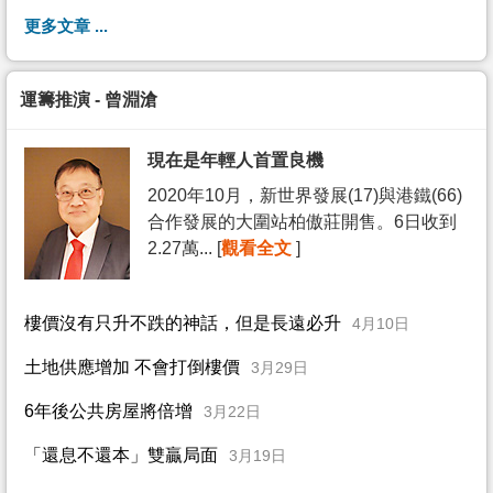
更多文章 ...
運籌推演 - 曾淵滄
現在是年輕人首置良機
2020年10月，新世界發展(17)與港鐵(66)
合作發展的大圍站柏傲莊開售。6日收到
2.27萬... [
觀看全文
]
樓價沒有只升不跌的神話，但是長遠必升
4月10日
土地供應增加 不會打倒樓價
3月29日
6年後公共房屋將倍增
3月22日
「還息不還本」雙贏局面
3月19日