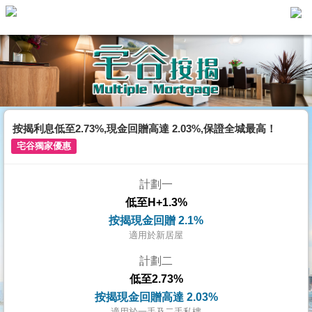
主
頁
代
理
搵
樓/
按揭利息低至2.73%,現金回贈高達 2.03%,保證全城最高！
成
宅谷獨家優惠
交
計劃一
業
低至H+1.3%
主
按揭現金回贈 2.1%
放
適用於新居屋
盤
計劃二
低至2.73%
宅
按揭現金回贈高達 2.03%
谷
適用於一手及二手私樓