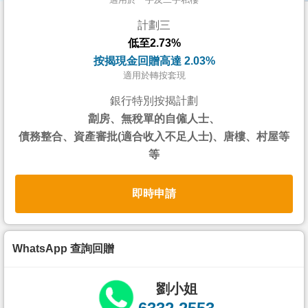
按
計劃三
揭
低至2.73%
地
按揭現金回贈高達 2.03%
產
適用於轉按套現
博
銀行特別按揭計劃
客
劏房、無稅單的自僱人士、
債務整合、資產審批(適合收入不足人士)、唐樓、村屋等
地
等
產
新
即時申請
聞
數
據
WhatsApp 查詢回贈
公
佈
劉小姐