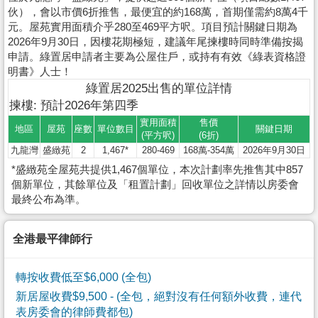
伙），會以市價6折推售，最便宜的約168萬，首期僅需約8萬4千
元。屋苑實用面積介乎280至469平方呎。項目預計關鍵日期為
2026年9月30日，因樓花期極短，建議年尾揀樓時同時準備按揭
申請。綠置居申請者主要為公屋住戶，或持有有效《綠表資格證
明書》人士！
綠置居2025出售的單位詳情
揀樓: 預計2026年第四季
實用面積
售價
地區
屋苑
座數
單位數目
關鍵日期
(平方呎)
(6折)
九龍灣
盛緻苑
2
1,467*
280-469
168萬-354萬
2026年9月30日
*盛緻苑全屋苑共提供1,467個單位，本次計劃率先推售其中857
個新單位，其餘單位及「租置計劃」回收單位之詳情以房委會
最終公布為準。
全港最平律師行
轉按收費低至$6,000 (全包)
新居屋收費$9,500
- (全包，絕對沒有任何額外收費，連代
表房委會的律師費都包)