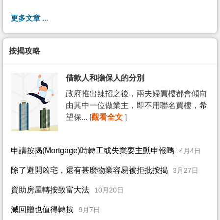
更多文章 ...
按揭攻略
借款人和擔保人的分別
政府推出辣招之後，兩夫婦買樓都會傾向
由其中一位做業主，即不用聯名買樓，希
望保... [
觀看全文
]
申請按揭(Mortgage)時轉工或失業要主動申報嗎
4月4日
除了避開凶宅，還有甚麼物業容易被拒批按揭
3月27日
資助房屋轉按致富大法
10月20日
減回贈也值得轉按
9月7日