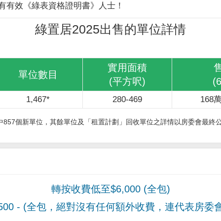
有有效《綠表資格證明書》人士！
綠置居2025出售的單位詳情
實用面積
單位數目
(平方呎)
(
1,467*
280-469
168萬
其中857個新單位，其餘單位及「租置計劃」回收單位之詳情以房委會最終
轉按收費低至$6,000 (全包)
00
- (全包，絕對沒有任何額外收費，連代表房委