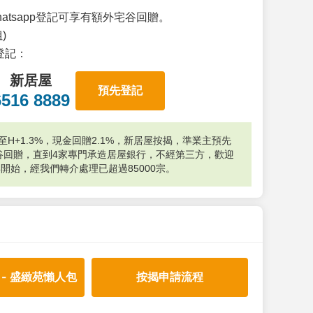
atsapp登記可享有額外宅谷回贈。
)
p登記：
新居屋
預先登記
6516 8889
H+1.3%，現金回贈2.1%，新居屋按揭，準業主預先
外宅谷回贈，直到4家專門承造居屋銀行，不經第三方，歡迎
年開始，經我們轉介處理已超過85000宗。
 - 盛緻苑懶人包
按揭申請流程