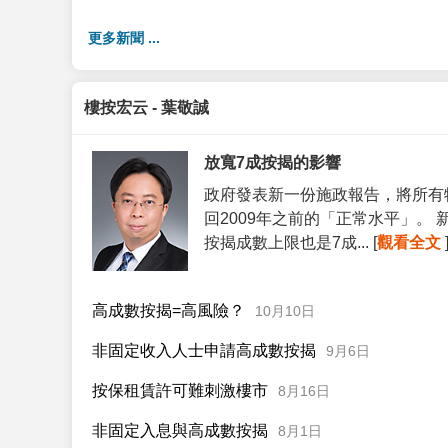
更多新聞 ...
樓按宏云 - 葉敬誠
放寬7成按揭的影響
政府發表新一份施政報告，將所有
回2009年之前的「正常水平」。
按揭成數上限也是7成... [
觀看全文
高成數按揭=高風險？
10月10日
非固定收入人士申請高成數按揭
9月6日
按保租賃許可難刺激樓市
8月16日
非固定入息與高成數按揭
8月1日