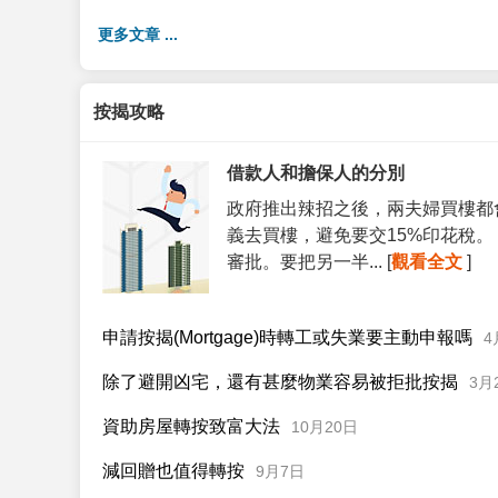
更多文章 ...
按揭攻略
借款人和擔保人的分別
政府推出辣招之後，兩夫婦買樓都
義去買樓，避免要交15%印花稅
審批。要把另一半... [
觀看全文
]
申請按揭(Mortgage)時轉工或失業要主動申報嗎
4
除了避開凶宅，還有甚麼物業容易被拒批按揭
3月
資助房屋轉按致富大法
10月20日
減回贈也值得轉按
9月7日