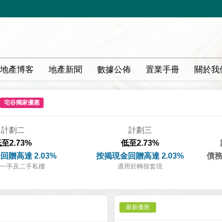
地產博客
地產新聞
數據公佈
置業手冊
關於我
宅谷獨家優惠
計劃二
計劃三
至2.73%
低至2.73%
回贈高達 2.03%
按揭現金回贈高達 2.03%
債務
一手及二手私樓
適用於轉按套現
最新優惠