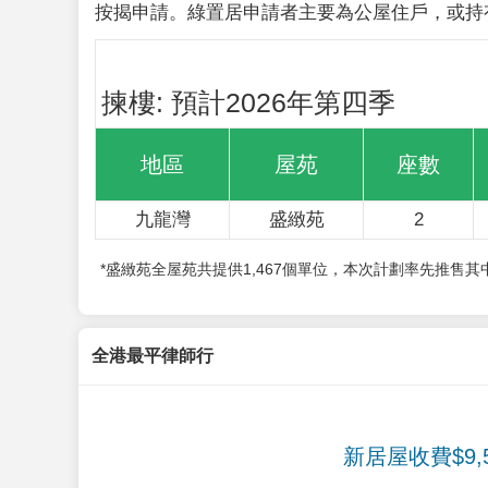
按揭申請。綠置居申請者主要為公屋住戶，或持
揀樓: 預計2026年第四季
地區
屋苑
座數
九龍灣
盛緻苑
2
*盛緻苑全屋苑共提供1,467個單位，本次計劃率先推售
全港最平律師行
新居屋收費$9,5