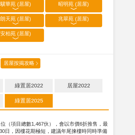
驥華苑 (居屋)
昭明苑 (居屋)
朗天苑 (居屋)
兆翠苑 (居屋)
安柏苑 (居屋)
居屋按揭攻略
綠置居2022
居屋2022
綠置居2025
位（項目總數1,467伙），會以市價6折推售，最
9月30日，因樓花期極短，建議年尾揀樓時同時準備