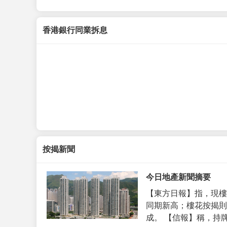
香港銀行同業拆息
按揭新聞
今日地產新聞摘要
【東方日報】指，現樓
同期新高；樓花按揭則
成。 【信報】稱，持牌代理