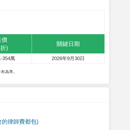
售價
關鍵日期
6折)
-354萬
2026年9月30日
公布為準。
會的律師費都包)