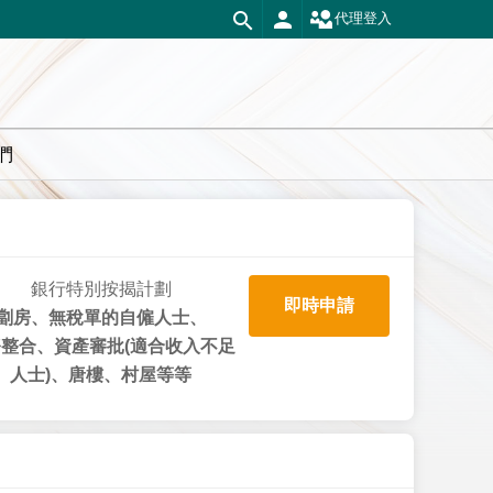
代理登入
們
銀行特別按揭計劃
即時申請
劏房、無稅單的自僱人士、
整合、資產審批(適合收入不足
人士)、唐樓、村屋等等