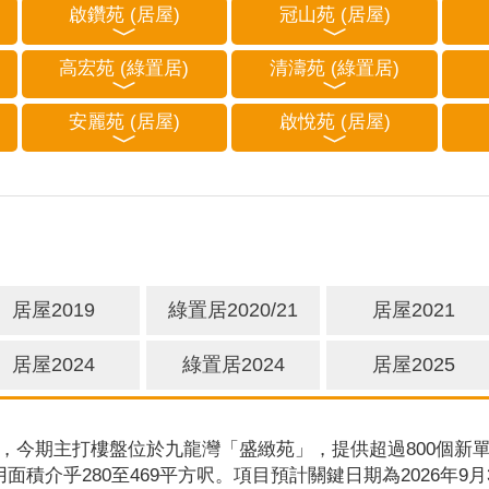
啟鑽苑 (居屋)
冠山苑 (居屋)
高宏苑 (綠置居)
清濤苑 (綠置居)
安麗苑 (居屋)
啟悅苑 (居屋)
居屋2019
綠置居2020/21
居屋2021
居屋2024
綠置居2024
居屋2025
，今期主打樓盤位於九龍灣「盛緻苑」，提供超過800個新單
用面積介乎280至469平方呎。項目預計關鍵日期為2026年