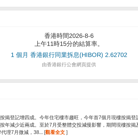
香港時間2026-8-6
上午11時15分的結算率。
1 個月 香港銀行同業拆息(HIBOR) 2.62702
由香港銀行公會網頁提供
按揭登記增四成。今年住宅樓市趨旺，今年首7個月現樓按揭登記宗
按年減少近兩成。至於7月受整體交投減慢影響，期間現樓按揭
7月微減，38... [
觀看全文
]