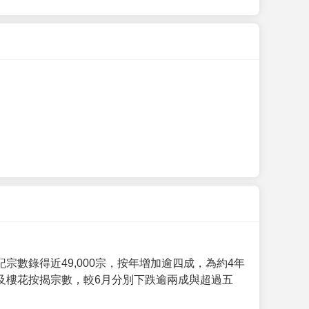
數錄得近49,000宗，按年增加逾四成，為約4年
及樓花按揭宗數，較6月分別下跌逾兩成與超過五