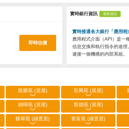
實時銀行資訊
最新資訊
實時接通各大銀行「應用程
應用程式介面（API）是
即時估價
信息交換和執行指令的途徑。
連接一個機構的内部系統。
凱樂苑 (居屋)
彩興苑 (居屋)
錦暉苑 (居屋)
凱德苑 (居屋)
蝶翠苑 (綠置居)
青富苑 (綠置居)