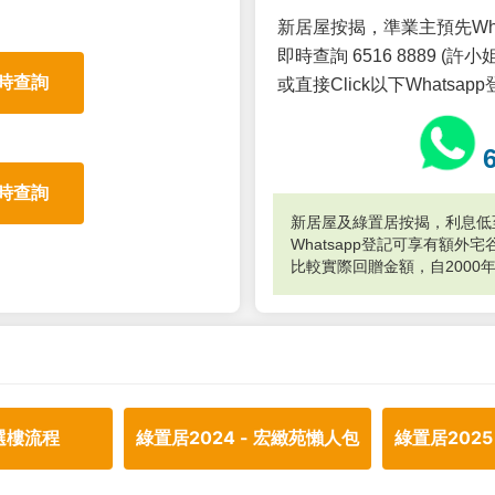
新居屋按揭，準業主預先Wh
即時查詢 6516 8889 (許小姐
時查詢
或直接Click以下Whatsap
時查詢
新居屋及綠置居按揭，利息低至
Whatsapp登記可享有額
比較實際回贈金額，自2000
選樓流程
綠置居2024 - 宏緻苑懶人包
綠置居2025