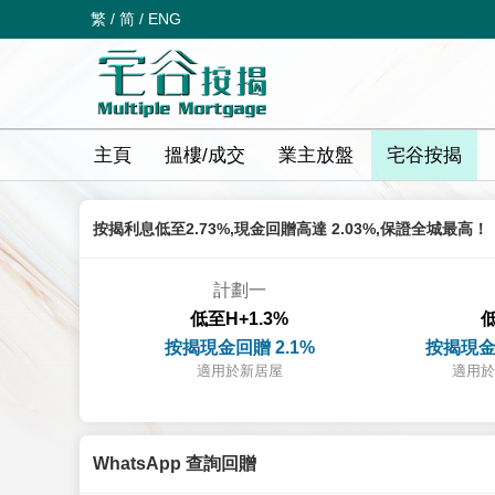
繁
/
简
/
ENG
主頁
搵樓/成交
業主放盤
宅谷按揭
按揭利息低至2.73%,現金回贈高達 2.03%,保證全城最高！
計劃一
低至H+1.3%
低
按揭現金回贈 2.1%
按揭現金
適用於新居屋
適用於
WhatsApp 查詢回贈