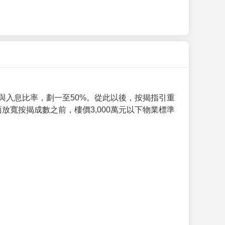
與入息比率，劃一至50%。從此以後，按揭指引重
放寬按揭成數之前，樓價3,000萬元以下物業標準