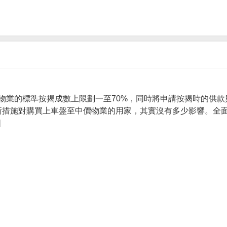
物業的標準按揭成數上限劃一至70%，同時將申請按揭時的供款
 新措施對購買上車盤至中價物業的用家，其實沒有多少影響。全面
]