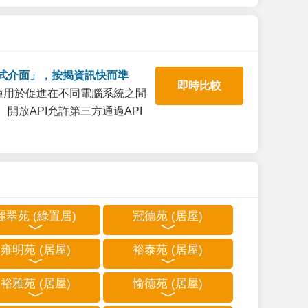
式介面」，按揭資訊快而準
即時比較
一種用於促進在不同電腦系統之間
開放API允許第三方通過API
麗翠苑 (綠置居)
冠德苑 (居屋)
雍明苑 (居屋)
裕泰苑 (居屋)
裕雅苑 (居屋)
愉德苑 (居屋)