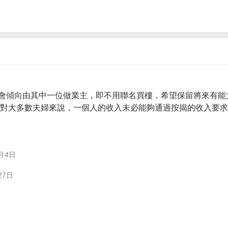
會傾向由其中一位做業主，即不用聯名買樓，希望保留將來有能
。 對大多數夫婦來說，一個人的收入未必能夠通過按揭的收入要
月4日
27日