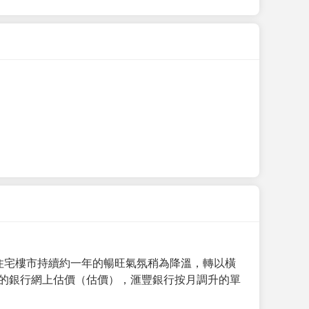
手住宅樓市持續約一年的暢旺氣氛稍為降溫，轉以橫
月的銀行網上估價（估價），滙豐銀行按月調升的單