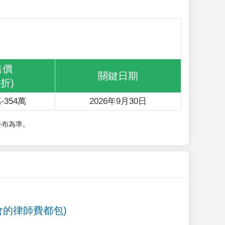
售價
關鍵日期
6折)
-354萬
2026年9月30日
公布為準。
會的律師費都包)