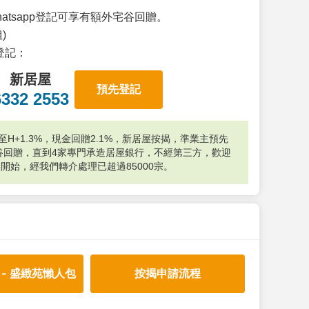
atsapp登記可享有額外宅谷回贈。
)
p登記：
新居屋
預先登記
6332 2553
H+1.3%，現金回贈2.1%，新居屋按揭，準業主預先
外宅谷回贈，直到4家專門承造居屋銀行，不經第三方，歡迎
年開始，經我們轉介處理已超過85000宗。
 - 盛緻苑懶人包
按揭申請流程