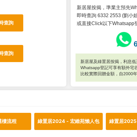
新居屋按揭，準業主預先Wh
即時查詢 6332 2553 (劉小姐
時查詢
或直接Click以下Whatsap
時查詢
新居屋及綠置居按揭，利息低至
Whatsapp登記可享有額
比較實際回贈金額，自2000
選樓流程
綠置居2024 - 宏緻苑懶人包
綠置居2025