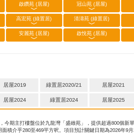
啟鑽苑 (居屋)
冠山苑 (居屋)
高宏苑 (綠置居)
清濤苑 (綠置居)
安麗苑 (居屋)
啟悅苑 (居屋)
居屋2019
綠置居2020/21
居屋2021
居屋2024
綠置居2024
居屋2025
，今期主打樓盤位於九龍灣「盛緻苑」，提供超過800個新單
用面積介乎280至469平方呎。項目預計關鍵日期為2026年