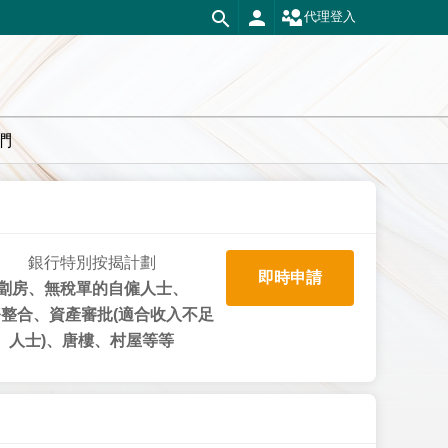
代理登入
們
銀行特別按揭計劃
即時申請
劏房、無稅單的自僱人士、
整合、資產審批(適合收入不足
人士)、唐樓、村屋等等