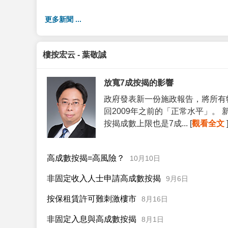
更多新聞 ...
樓按宏云 - 葉敬誠
放寬7成按揭的影響
政府發表新一份施政報告，將所有
回2009年之前的「正常水平」。
按揭成數上限也是7成... [
觀看全文
高成數按揭=高風險？
10月10日
非固定收入人士申請高成數按揭
9月6日
按保租賃許可難刺激樓市
8月16日
非固定入息與高成數按揭
8月1日