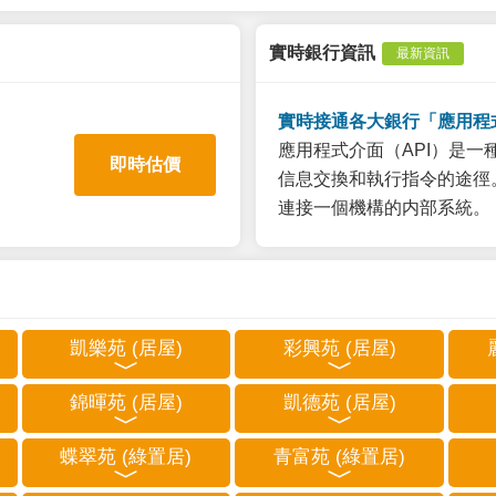
實時銀行資訊
最新資訊
實時接通各大銀行「應用程
應用程式介面（API）是
即時估價
信息交換和執行指令的途徑。
連接一個機構的内部系統。
凱樂苑 (居屋)
彩興苑 (居屋)
錦暉苑 (居屋)
凱德苑 (居屋)
蝶翠苑 (綠置居)
青富苑 (綠置居)