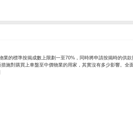
物業的標準按揭成數上限劃一至70%，同時將申請按揭時的供款
 新措施對購買上車盤至中價物業的用家，其實沒有多少影響。全面
]