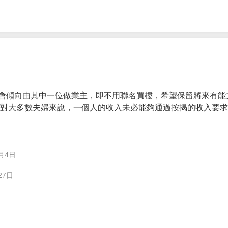
會傾向由其中一位做業主，即不用聯名買樓，希望保留將來有能
。 對大多數夫婦來說，一個人的收入未必能夠通過按揭的收入要
月4日
27日