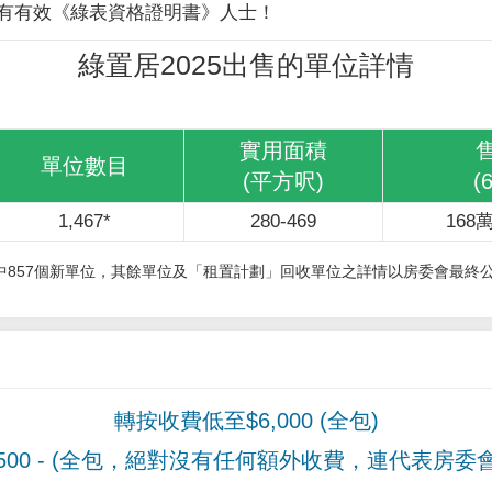
有有效《綠表資格證明書》人士！
綠置居2025出售的單位詳情
實用面積
單位數目
(平方呎)
(
1,467*
280-469
168萬
其中857個新單位，其餘單位及「租置計劃」回收單位之詳情以房委會最終
轉按收費低至$6,000 (全包)
00
- (全包，絕對沒有任何額外收費，連代表房委