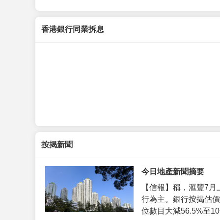
香港銀行同業拆息
按揭新聞
今日地產新聞摘要
【信報】稱，滙豐7月
行為主。銀行按揭估價
位數目大減56.5%至10