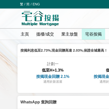
繁
/
简
/
ENG
主頁
搵樓/成交
業主放盤
宅谷按揭
按揭利息低至2.73%,現金回贈高達 2.03%,保證全城最高！
計劃一
低至H+1.3%
低
按揭現金回贈 2.1%
按揭現金
適用於新居屋
適用於
WhatsApp 查詢回贈