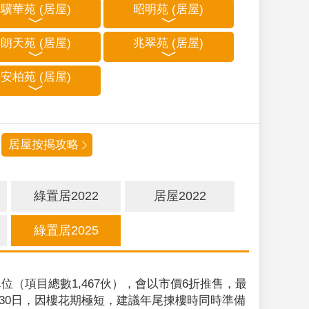
驥華苑 (居屋)
昭明苑 (居屋)
朗天苑 (居屋)
兆翠苑 (居屋)
安柏苑 (居屋)
居屋按揭攻略
綠置居2022
居屋2022
綠置居2025
位（項目總數1,467伙），會以市價6折推售，最
9月30日，因樓花期極短，建議年尾揀樓時同時準備