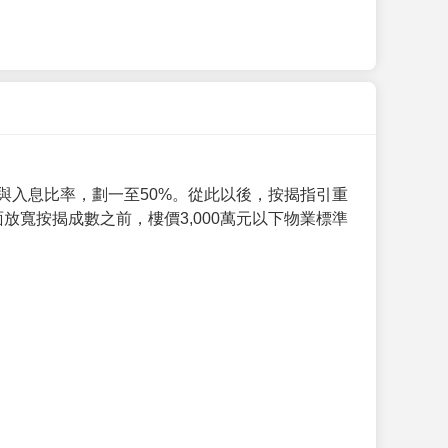
與入息比率，劃一至50%。從此以後，按揭指引重
放寬按揭成數之前，樓價3,000萬元以下物業標準