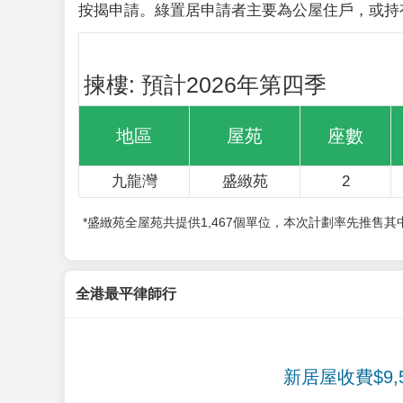
按揭申請。綠置居申請者主要為公屋住戶，或持
揀樓: 預計2026年第四季
地區
屋苑
座數
九龍灣
盛緻苑
2
*盛緻苑全屋苑共提供1,467個單位，本次計劃率先推售
全港最平律師行
新居屋收費$9,5