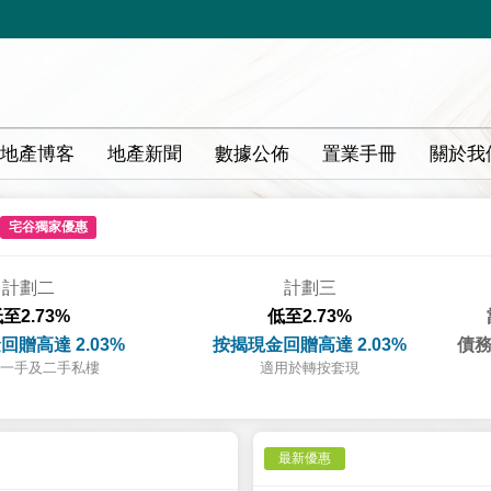
地產博客
地產新聞
數據公佈
置業手冊
關於我
宅谷獨家優惠
計劃二
計劃三
至2.73%
低至2.73%
回贈高達 2.03%
按揭現金回贈高達 2.03%
債務
一手及二手私樓
適用於轉按套現
最新優惠