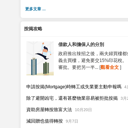
更多文章 ...
按揭攻略
借款人和擔保人的分別
政府推出辣招之後，兩夫婦買樓都
義去買樓，避免要交15%印花稅
審批。要把另一半... [
觀看全文
]
申請按揭(Mortgage)時轉工或失業要主動申報嗎
4
除了避開凶宅，還有甚麼物業容易被拒批按揭
3月
資助房屋轉按致富大法
10月20日
減回贈也值得轉按
9月7日