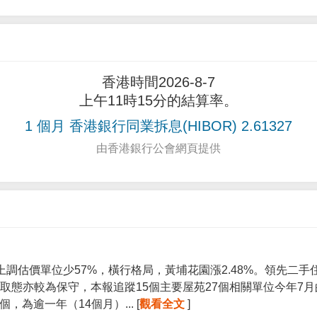
香港時間2026-8-7
上午11時15分的結算率。
1 個月 香港銀行同業拆息(HIBOR) 2.61327
由香港銀行公會網頁提供
上調估價單位少57%，橫行格局，黃埔花園漲2.48%。領先二
取態亦較為保守，本報追蹤15個主要屋苑27個相關單位今年7
個，為逾一年（14個月）... [
觀看全文
]