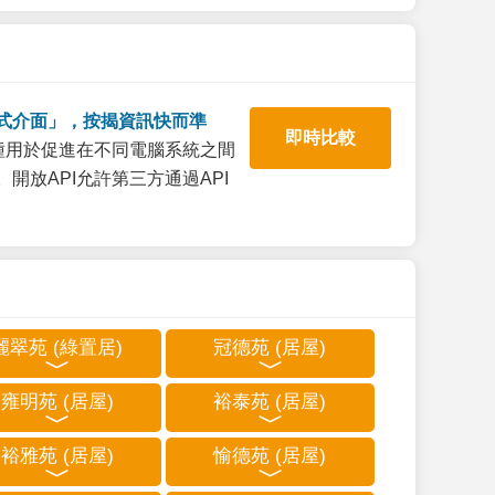
式介面」，按揭資訊快而準
即時比較
一種用於促進在不同電腦系統之間
開放API允許第三方通過API
麗翠苑 (綠置居)
冠德苑 (居屋)
雍明苑 (居屋)
裕泰苑 (居屋)
裕雅苑 (居屋)
愉德苑 (居屋)