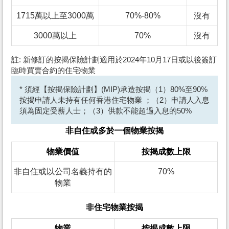
1715萬以上至3000萬
70%-80%
沒有
3000萬以上
70%
沒有
註: 新修訂的按揭保險計劃適用於2024年10月17日或以後簽訂
臨時買賣合約的住宅物業
* 須經【按揭保險計劃】(MIP)承造按揭（1）80%至90%
按揭申請人未持有任何香港住宅物業 ；（2）申請人入息
須為固定受薪人士；（3）供款不能超過入息的50%
非自住或多於一個物業按揭
物業價值
按揭成數上限
非自住或以公司名義持有的
70%
物業
非住宅物業按揭
物業
按揭成數上限