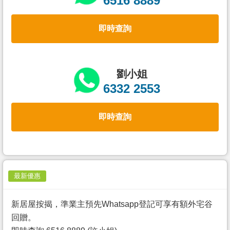
6516 8889
置
業
即時查詢
手
冊
關
劉小姐
於
6332 2553
我
們
即時查詢
最新優惠
新居屋按揭，準業主預先Whatsapp登記可享有額外宅谷
回贈。