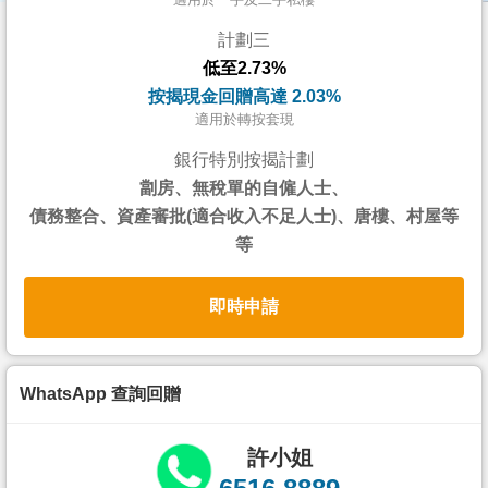
按
計劃三
揭
低至2.73%
地
按揭現金回贈高達 2.03%
產
適用於轉按套現
博
銀行特別按揭計劃
客
劏房、無稅單的自僱人士、
債務整合、資產審批(適合收入不足人士)、唐樓、村屋等
地
等
產
新
即時申請
聞
數
據
WhatsApp 查詢回贈
公
佈
許小姐