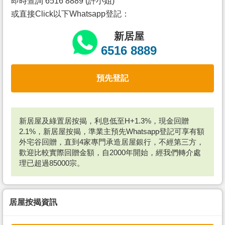
即時查詢 6516 8889 (許小姐)
或直接Click以下Whatsapp登記：
新居屋
6516 8889
預先登記
新居屋及綠置居按揭，利息低至H+1.3%，現金回贈
2.1%，新居屋按揭，準業主預先Whatsapp登記可享有額
外宅谷回贈，直到4家專門承造居屋銀行，不經第三方，
歡迎比較實際回贈金額，自2000年開始，經我們轉介處
理已超過85000宗。
居屋按揭資訊