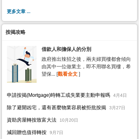
更多文章 ...
按揭攻略
借款人和擔保人的分別
政府推出辣招之後，兩夫婦買樓都會傾向
由其中一位做業主，即不用聯名買樓，希
望保... [
觀看全文
]
申請按揭(Mortgage)時轉工或失業要主動申報嗎
4月4日
除了避開凶宅，還有甚麼物業容易被拒批按揭
3月27日
資助房屋轉按致富大法
10月20日
減回贈也值得轉按
9月7日