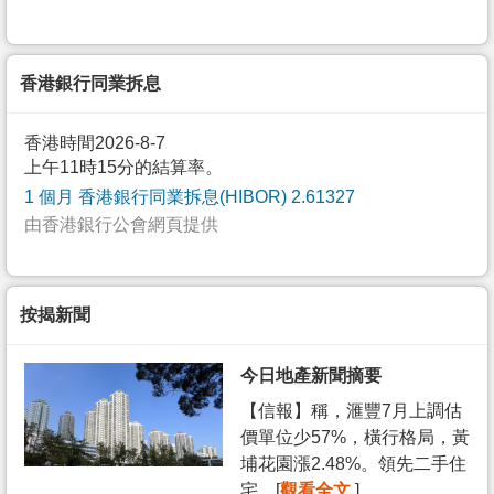
香港銀行同業拆息
香港時間2026-8-7
上午11時15分的結算率。
1 個月 香港銀行同業拆息(HIBOR) 2.61327
由香港銀行公會網頁提供
按揭新聞
今日地產新聞摘要
【信報】稱，滙豐7月上調估
價單位少57%，橫行格局，黃
埔花園漲2.48%。領先二手住
宅... [
觀看全文
]