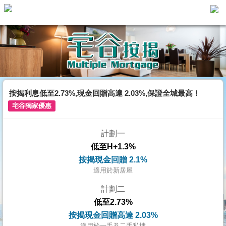
主
頁
代
理
搵
樓/
按揭利息低至2.73%,現金回贈高達 2.03%,保證全城最高！
成
宅谷獨家優惠
交
計劃一
業
低至H+1.3%
主
按揭現金回贈 2.1%
放
適用於新居屋
盤
計劃二
低至2.73%
宅
按揭現金回贈高達 2.03%
谷
適用於一手及二手私樓