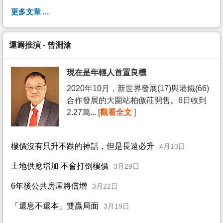
更多文章 ...
運籌推演 - 曾淵滄
現在是年輕人首置良機
2020年10月，新世界發展(17)與港鐵(66)
合作發展的大圍站柏傲莊開售。6日收到
2.27萬... [
觀看全文
]
樓價沒有只升不跌的神話，但是長遠必升
4月10日
土地供應增加 不會打倒樓價
3月29日
6年後公共房屋將倍增
3月22日
「還息不還本」雙贏局面
3月19日