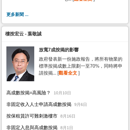
更多新聞 ...
樓按宏云 - 葉敬誠
放寬7成按揭的影響
政府發表新一份施政報告，將所有物業的
標準按揭成數上限劃一至70%，同時將申
請按揭... [
觀看全文
]
高成數按揭=高風險？
10月10日
非固定收入人士申請高成數按揭
9月6日
按保租賃許可難刺激樓市
8月16日
非固定入息與高成數按揭
8月1日