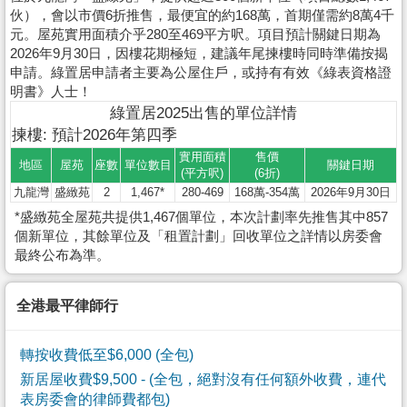
伙），會以市價6折推售，最便宜的約168萬，首期僅需約8萬4千
元。屋苑實用面積介乎280至469平方呎。項目預計關鍵日期為
2026年9月30日，因樓花期極短，建議年尾揀樓時同時準備按揭
申請。綠置居申請者主要為公屋住戶，或持有有效《綠表資格證
明書》人士！
綠置居2025出售的單位詳情
揀樓: 預計2026年第四季
實用面積
售價
地區
屋苑
座數
單位數目
關鍵日期
(平方呎)
(6折)
九龍灣
盛緻苑
2
1,467*
280-469
168萬-354萬
2026年9月30日
*盛緻苑全屋苑共提供1,467個單位，本次計劃率先推售其中857
個新單位，其餘單位及「租置計劃」回收單位之詳情以房委會
最終公布為準。
全港最平律師行
轉按收費低至$6,000 (全包)
新居屋收費$9,500
- (全包，絕對沒有任何額外收費，連代
表房委會的律師費都包)