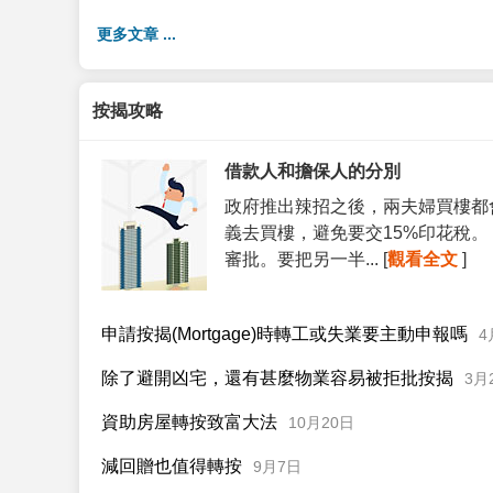
更多文章 ...
按揭攻略
借款人和擔保人的分別
政府推出辣招之後，兩夫婦買樓都
義去買樓，避免要交15%印花稅
審批。要把另一半... [
觀看全文
]
申請按揭(Mortgage)時轉工或失業要主動申報嗎
4
除了避開凶宅，還有甚麼物業容易被拒批按揭
3月
資助房屋轉按致富大法
10月20日
減回贈也值得轉按
9月7日