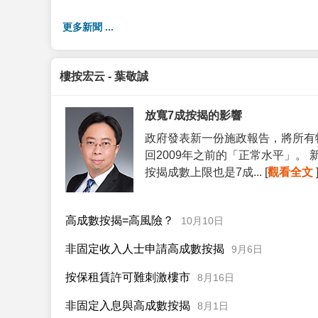
更多新聞 ...
樓按宏云 - 葉敬誠
放寬7成按揭的影響
政府發表新一份施政報告，將所有
回2009年之前的「正常水平」。
按揭成數上限也是7成... [
觀看全文
高成數按揭=高風險？
10月10日
非固定收入人士申請高成數按揭
9月6日
按保租賃許可難刺激樓市
8月16日
非固定入息與高成數按揭
8月1日