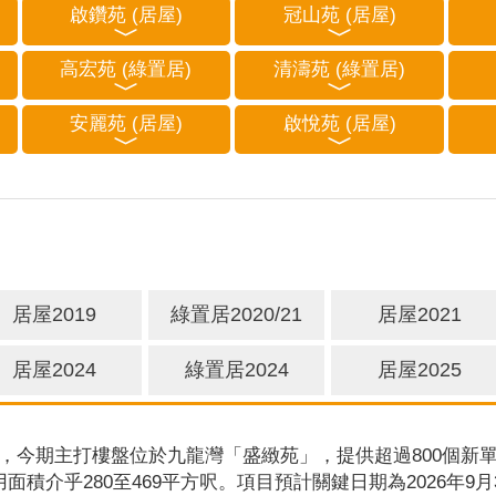
啟鑽苑 (居屋)
冠山苑 (居屋)
高宏苑 (綠置居)
清濤苑 (綠置居)
安麗苑 (居屋)
啟悅苑 (居屋)
居屋2019
綠置居2020/21
居屋2021
居屋2024
綠置居2024
居屋2025
，今期主打樓盤位於九龍灣「盛緻苑」，提供超過800個新單
用面積介乎280至469平方呎。項目預計關鍵日期為2026年