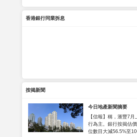
香港銀行同業拆息
按揭新聞
今日地產新聞摘要
【信報】稱，滙豐7月
行為主。銀行按揭估價
位數目大減56.5%至10