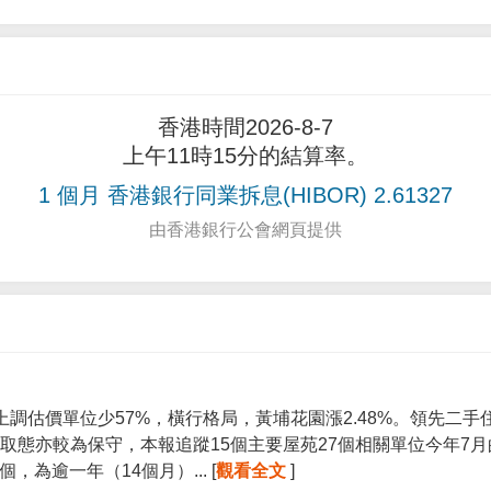
香港時間2026-8-7
上午11時15分的結算率。
1 個月 香港銀行同業拆息(HIBOR) 2.61327
由香港銀行公會網頁提供
上調估價單位少57%，橫行格局，黃埔花園漲2.48%。領先二
取態亦較為保守，本報追蹤15個主要屋苑27個相關單位今年7
個，為逾一年（14個月）... [
觀看全文
]