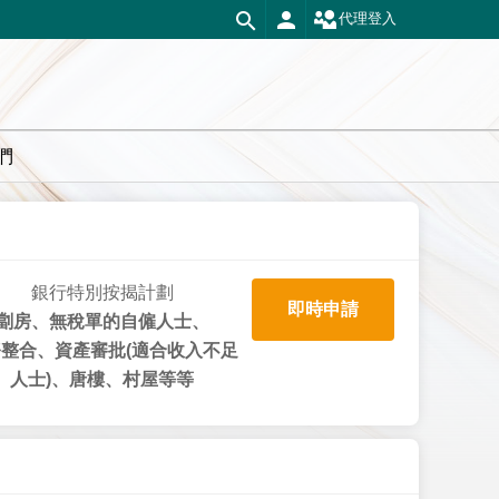
代理登入
們
銀行特別按揭計劃
即時申請
劏房、無稅單的自僱人士、
整合、資產審批(適合收入不足
人士)、唐樓、村屋等等