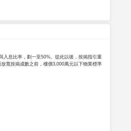
與入息比率，劃一至50%。從此以後，按揭指引重
放寬按揭成數之前，樓價3,000萬元以下物業標準