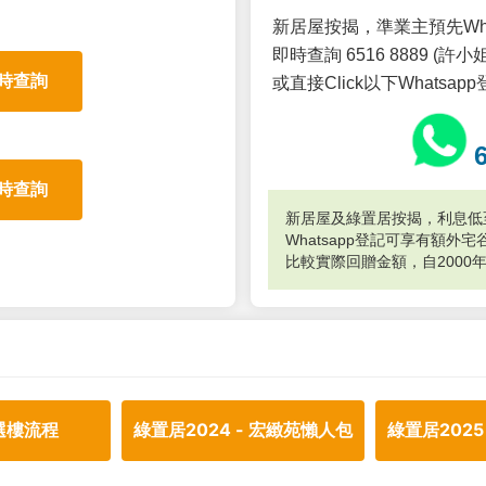
新居屋按揭，準業主預先Wh
即時查詢 6516 8889 (許小姐
時查詢
或直接Click以下Whatsap
時查詢
新居屋及綠置居按揭，利息低至
Whatsapp登記可享有額
比較實際回贈金額，自2000
選樓流程
綠置居2024 - 宏緻苑懶人包
綠置居2025