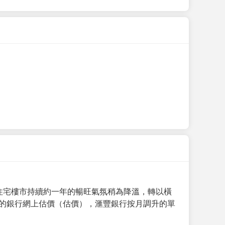
手住宅樓市持續約一年的暢旺氣氛稍為降溫，轉以橫
月的銀行網上估價（估價），滙豐銀行按月調升的單