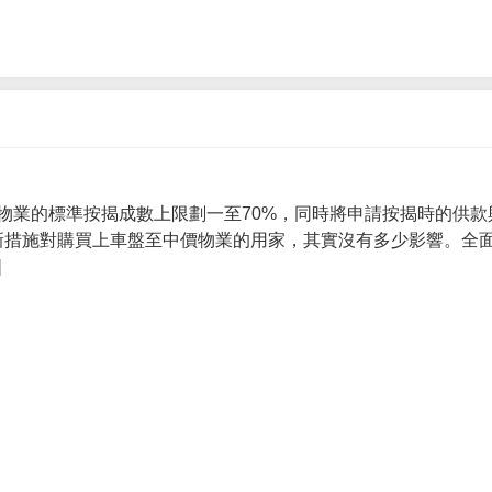
物業的標準按揭成數上限劃一至70%，同時將申請按揭時的供款
 新措施對購買上車盤至中價物業的用家，其實沒有多少影響。全面
]