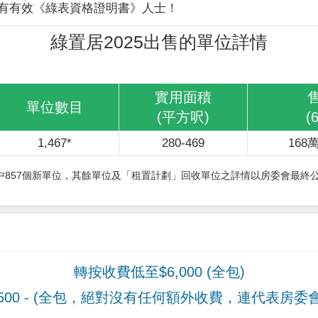
有有效《綠表資格證明書》人士！
綠置居2025出售的單位詳情
實用面積
單位數目
(平方呎)
(
1,467*
280-469
168萬
其中857個新單位，其餘單位及「租置計劃」回收單位之詳情以房委會最終
轉按收費低至$6,000 (全包)
00
- (全包，絕對沒有任何額外收費，連代表房委