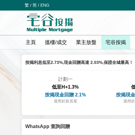
繁
/
简
/
ENG
主頁
搵樓/成交
業主放盤
宅谷按揭
按揭利息低至2.73%,現金回贈高達 2.03%,保證全城最高！
計劃一
低至H+1.3%
低
按揭現金回贈 2.1%
按揭現金
適用於新居屋
適用於
WhatsApp 查詢回贈