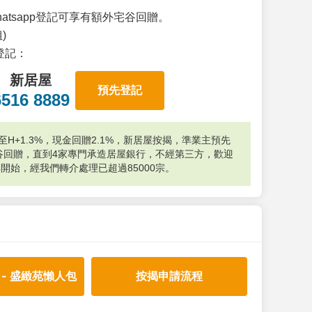
atsapp登記可享有額外宅谷回贈。
)
p登記：
新居屋
預先登記
6516 8889
H+1.3%，現金回贈2.1%，新居屋按揭，準業主預先
外宅谷回贈，直到4家專門承造居屋銀行，不經第三方，歡迎
年開始，經我們轉介處理已超過85000宗。
 - 盛緻苑懶人包
按揭申請流程