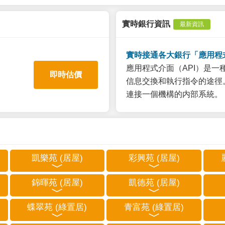
實時銀行資訊
最新資訊
實時接通各大銀行「應用程
應用程式介面（API）是
即時估價
信息交換和執行指令的途徑。
連接一個機構的内部系統。
凱樂苑 (居屋)
彩興苑 (居屋)
錦暉苑 (居屋)
凱德苑 (居屋)
蝶翠苑 (綠置居)
青富苑 (綠置居)