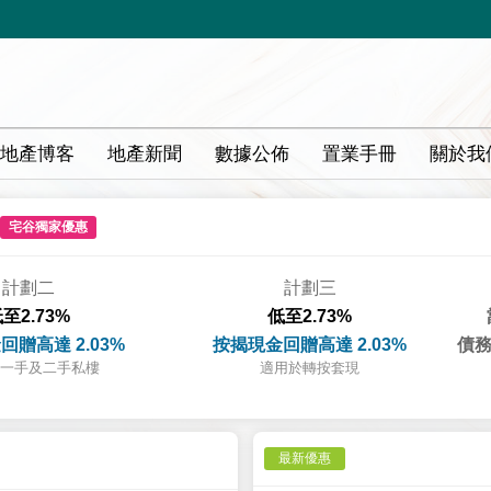
地產博客
地產新聞
數據公佈
置業手冊
關於我
宅谷獨家優惠
計劃二
計劃三
至2.73%
低至2.73%
回贈高達 2.03%
按揭現金回贈高達 2.03%
債務
一手及二手私樓
適用於轉按套現
最新優惠