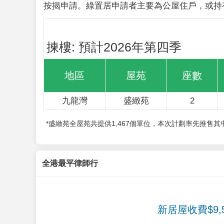
按揭申請。綠置居申請者主要為公屋住戶，或持
揀樓: 預計2026年第四季
地區
屋苑
座數
九龍灣
盛緻苑
2
*盛緻苑全屋苑共提供1,467個單位，本次計劃率先推售
全港最平律師行
新居屋收費$9,5