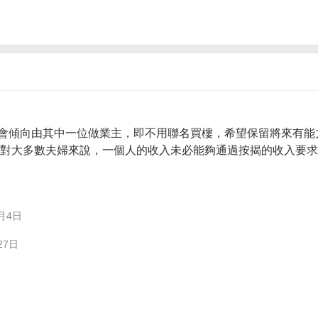
會傾向由其中一位做業主，即不用聯名買樓，希望保留將來有能
。 對大多數夫婦來說，一個人的收入未必能夠通過按揭的收入要
月4日
27日