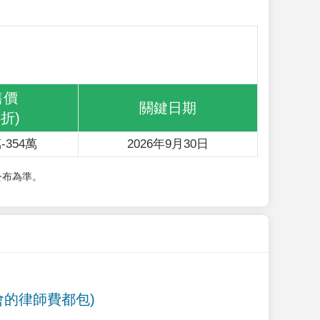
售價
關鍵日期
6折)
-354萬
2026年9月30日
公布為準。
會的律師費都包)