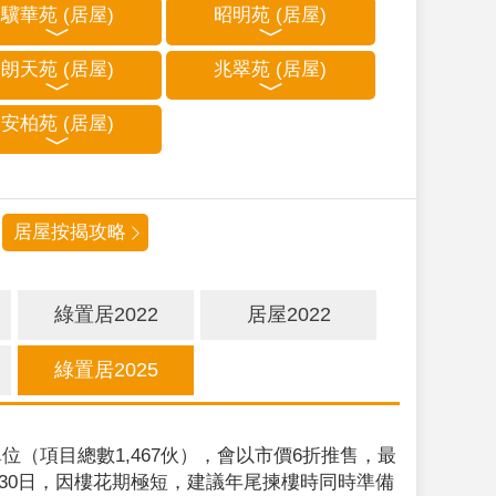
驥華苑 (居屋)
昭明苑 (居屋)
朗天苑 (居屋)
兆翠苑 (居屋)
安柏苑 (居屋)
居屋按揭攻略
綠置居2022
居屋2022
綠置居2025
位（項目總數1,467伙），會以市價6折推售，最
9月30日，因樓花期極短，建議年尾揀樓時同時準備