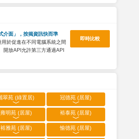
式介面」，按揭資訊快而準
即時比較
一種用於促進在不同電腦系統之間
開放API允許第三方通過API
麗翠苑 (綠置居)
冠德苑 (居屋)
雍明苑 (居屋)
裕泰苑 (居屋)
裕雅苑 (居屋)
愉德苑 (居屋)