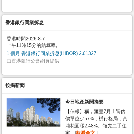
香港銀行同業拆息
香港時間2026-8-7
上午11時15分的結算率。
1 個月 香港銀行同業拆息(HIBOR) 2.61327
由香港銀行公會網頁提供
按揭新聞
今日地產新聞摘要
【信報】稱，滙豐7月上調估
價單位少57%，橫行格局，黃
埔花園漲2.48%。領先二手住
宅... [
觀看全文
]