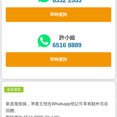
6332 2553
置
業
即時查詢
手
冊
關
許小姐
於
6516 8889
我
們
即時查詢
最新優惠
新居屋按揭，準業主預先Whatsapp登記可享有額外宅谷
回贈。