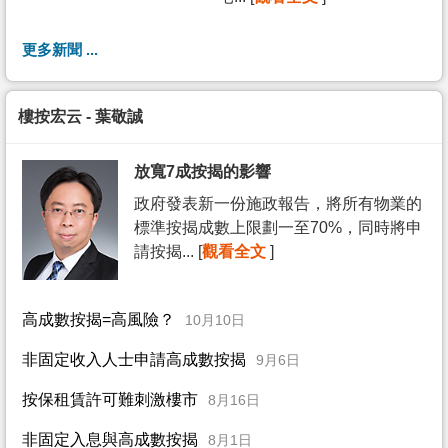
更多新聞 ...
樓按宏云 - 葉敬誠
放寬7成按揭的影響
政府發表新一份施政報告，將所有物業的
標準按揭成數上限劃一至70%，同時將申
請按揭... [
觀看全文
]
高成數按揭=高風險？
10月10日
非固定收入人士申請高成數按揭
9月6日
按保租賃許可難刺激樓市
8月16日
非固定入息與高成數按揭
8月1日