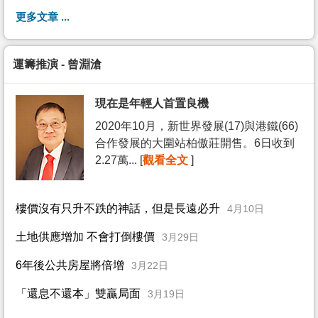
更多文章 ...
運籌推演 - 曾淵滄
現在是年輕人首置良機
2020年10月，新世界發展(17)與港鐵(66)
合作發展的大圍站柏傲莊開售。6日收到
2.27萬... [
觀看全文
]
樓價沒有只升不跌的神話，但是長遠必升
4月10日
土地供應增加 不會打倒樓價
3月29日
6年後公共房屋將倍增
3月22日
「還息不還本」雙贏局面
3月19日