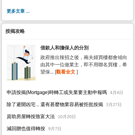
更多文章 ...
按揭攻略
借款人和擔保人的分別
政府推出辣招之後，兩夫婦買樓都會傾向
由其中一位做業主，即不用聯名買樓，希
望保... [
觀看全文
]
申請按揭(Mortgage)時轉工或失業要主動申報嗎
4月4日
除了避開凶宅，還有甚麼物業容易被拒批按揭
3月27日
資助房屋轉按致富大法
10月20日
減回贈也值得轉按
9月7日