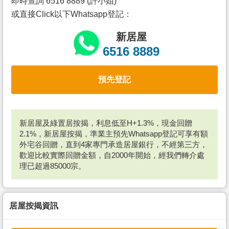
即時查詢 6516 8889 (許小姐)
或直接Click以下Whatsapp登記：
新居屋
6516 8889
預先登記
新居屋及綠置居按揭，利息低至H+1.3%，現金回贈
2.1%，新居屋按揭，準業主預先Whatsapp登記可享有額
外宅谷回贈，直到4家專門承造居屋銀行，不經第三方，
歡迎比較實際回贈金額，自2000年開始，經我們轉介處
理已超過85000宗。
居屋按揭資訊