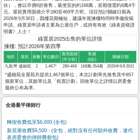
伙），會以市價6折推售，最便宜的約168萬，首期僅需約8萬4千
元。屋苑實用面積介乎280至469平方呎。項目預計關鍵日期為
2026年9月30日，因樓花期極短，建議年尾揀樓時同時準備按揭
申請。綠置居申請者主要為公屋住戶，或持有有效《綠表資格證
明書》人士！
綠置居2025出售的單位詳情
揀樓: 預計2026年第四季
實用面積
售價
地區
屋苑
座數
單位數目
關鍵日期
(平方呎)
(6折)
九龍灣
盛緻苑
2
1,467*
280-469
168萬-354萬
2026年9月30日
*盛緻苑全屋苑共提供1,467個單位，本次計劃率先推售其中857
個新單位，其餘單位及「租置計劃」回收單位之詳情以房委會
最終公布為準。
全港最平律師行
轉按收費低至$6,000 (全包)
新居屋收費$9,500
- (全包，絕對沒有任何額外收費，連代
表房委會的律師費都包)