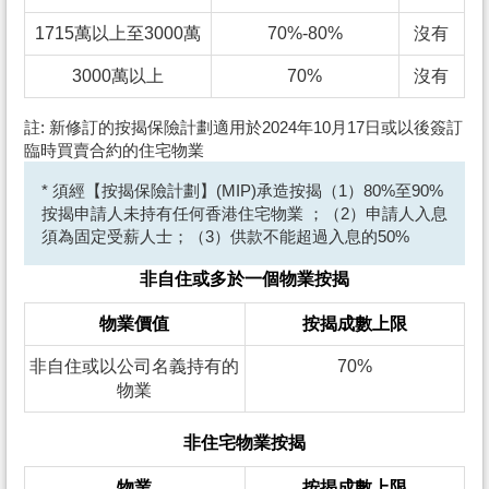
1715萬以上至3000萬
70%-80%
沒有
3000萬以上
70%
沒有
註: 新修訂的按揭保險計劃適用於2024年10月17日或以後簽訂
臨時買賣合約的住宅物業
* 須經【按揭保險計劃】(MIP)承造按揭（1）80%至90%
按揭申請人未持有任何香港住宅物業 ；（2）申請人入息
須為固定受薪人士；（3）供款不能超過入息的50%
非自住或多於一個物業按揭
物業價值
按揭成數上限
非自住或以公司名義持有的
70%
物業
非住宅物業按揭
物業
按揭成數上限