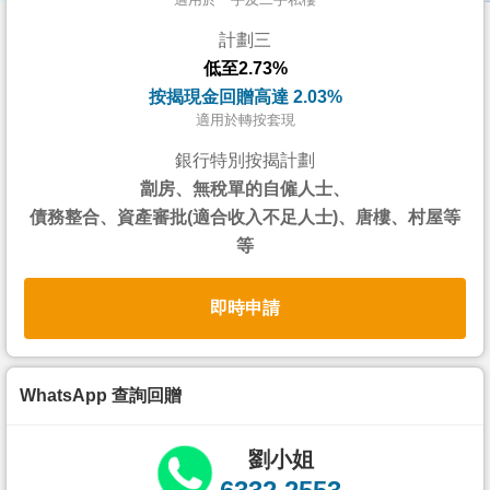
按
計劃三
揭
低至2.73%
地
按揭現金回贈高達 2.03%
產
適用於轉按套現
博
銀行特別按揭計劃
客
劏房、無稅單的自僱人士、
債務整合、資產審批(適合收入不足人士)、唐樓、村屋等
地
等
產
新
即時申請
聞
數
據
WhatsApp 查詢回贈
公
佈
劉小姐