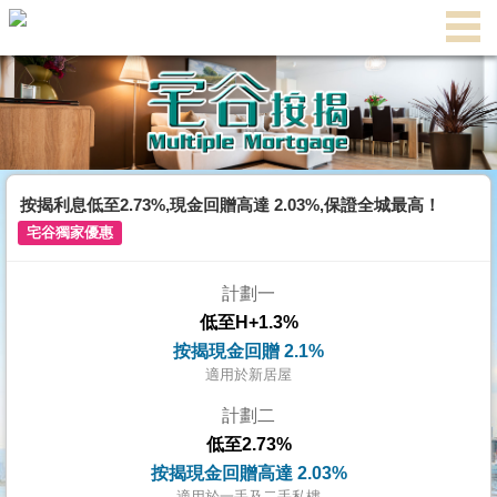
代
理
主
頁
搵
樓/
按揭利息低至2.73%,現金回贈高達 2.03%,保證全城最高！
成
宅谷獨家優惠
交
計劃一
業
低至H+1.3%
主
按揭現金回贈 2.1%
放
適用於新居屋
盤
計劃二
低至2.73%
宅
按揭現金回贈高達 2.03%
谷
適用於一手及二手私樓