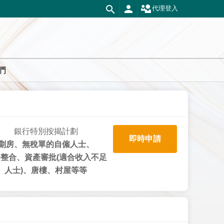
代理登入
們
銀行特別按揭計劃
即時申請
劏房、無稅單的自僱人士、
整合、資產審批(適合收入不足
人士)、唐樓、村屋等等