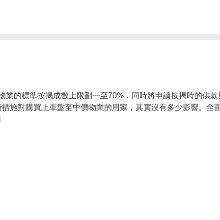
物業的標準按揭成數上限劃一至70%，同時將申請按揭時的供款
 新措施對購買上車盤至中價物業的用家，其實沒有多少影響。全面
]