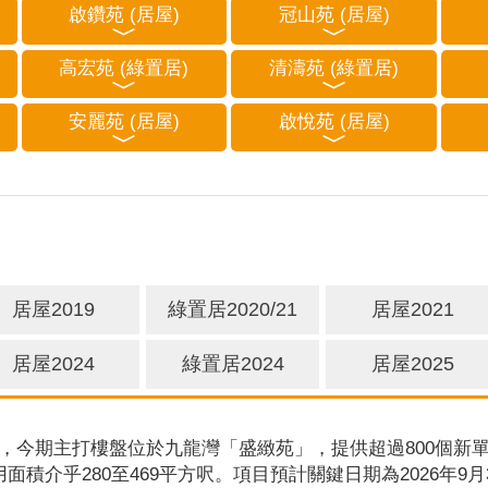
啟鑽苑 (居屋)
冠山苑 (居屋)
高宏苑 (綠置居)
清濤苑 (綠置居)
安麗苑 (居屋)
啟悅苑 (居屋)
居屋2019
綠置居2020/21
居屋2021
居屋2024
綠置居2024
居屋2025
，今期主打樓盤位於九龍灣「盛緻苑」，提供超過800個新單
用面積介乎280至469平方呎。項目預計關鍵日期為2026年