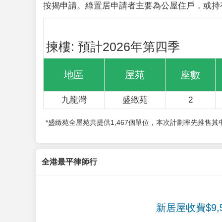
按揭申請。綠置居申請者主要為公屋住戶，或持
揀樓: 預計2026年第四季
地區
屋苑
座數
九龍灣
盛緻苑
2
*盛緻苑全屋苑共提供1,467個單位，本次計劃率先推售
全港最平律師行
新居屋收費$9,5