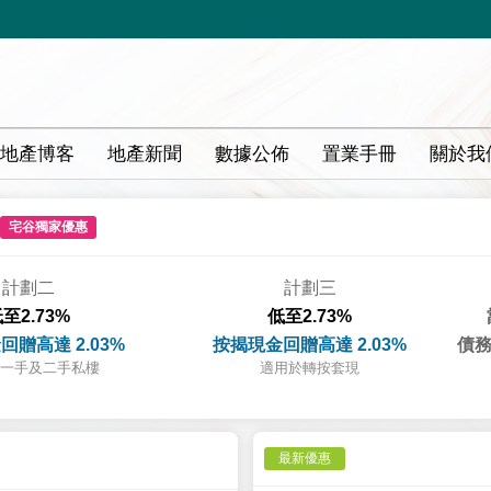
地產博客
地產新聞
數據公佈
置業手冊
關於我
宅谷獨家優惠
計劃二
計劃三
至2.73%
低至2.73%
回贈高達 2.03%
按揭現金回贈高達 2.03%
債務
一手及二手私樓
適用於轉按套現
最新優惠