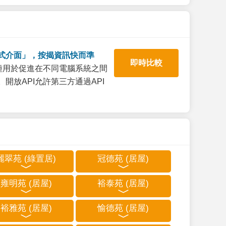
式介面」，按揭資訊快而準
即時比較
一種用於促進在不同電腦系統之間
開放API允許第三方通過API
麗翠苑 (綠置居)
冠德苑 (居屋)
雍明苑 (居屋)
裕泰苑 (居屋)
裕雅苑 (居屋)
愉德苑 (居屋)