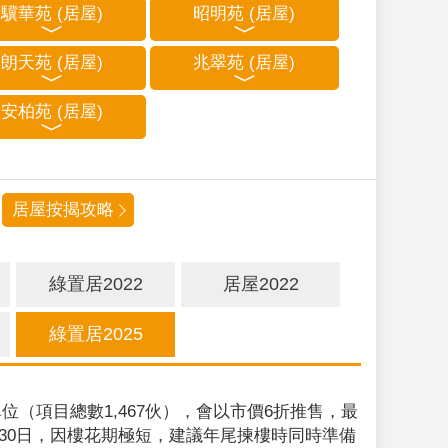
驥華苑 (居屋)
昭明苑 (居屋)
朗天苑 (居屋)
兆翠苑 (居屋)
安柏苑 (居屋)
居屋按揭攻略
綠置居2022
居屋2022
綠置居2025
位（項目總數1,467伙），會以市價6折推售，最
9月30日，因樓花期極短，建議年尾揀樓時同時準備