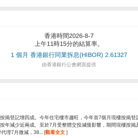
香港時間2026-8-7
上午11時15分的結算率。
1 個月 香港銀行同業拆息(HIBOR) 2.61327
由香港銀行公會網頁提供
按揭登記增四成。今年住宅樓市趨旺，今年首7個月現樓按揭登記宗
按年減少近兩成。至於7月受整體交投減慢影響，期間現樓按揭
7月微減，38... [
觀看全文
]