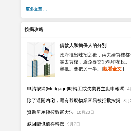
更多文章 ...
按揭攻略
借款人和擔保人的分別
政府推出辣招之後，兩夫婦買樓都
義去買樓，避免要交15%印花稅
審批。要把另一半... [
觀看全文
]
申請按揭(Mortgage)時轉工或失業要主動申報嗎
4
除了避開凶宅，還有甚麼物業容易被拒批按揭
3月
資助房屋轉按致富大法
10月20日
減回贈也值得轉按
9月7日