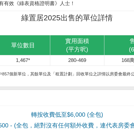
有有效《綠表資格證明書》人士！
綠置居2025出售的單位詳情
實用面積
單位數目
(平方呎)
(
1,467*
280-469
168萬
其中857個新單位，其餘單位及「租置計劃」回收單位之詳情以房委會最終
轉按收費低至$6,000 (全包)
00
- (全包，絕對沒有任何額外收費，連代表房委