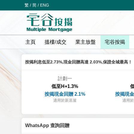
繁
/
简
/
ENG
主頁
搵樓/成交
業主放盤
宅谷按揭
按揭利息低至2.73%,現金回贈高達 2.03%,保證全城最高！
計劃一
低至H+1.3%
低
按揭現金回贈 2.1%
按揭現金
適用於新居屋
適用於
WhatsApp 查詢回贈