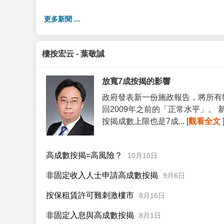
更多新聞 ...
樓按宏云 - 葉敬誠
放寬7成按揭的影響
政府發表新一份施政報告，將所有
回2009年之前的「正常水平」。
按揭成數上限也是7成... [
觀看全文
高成數按揭=高風險？
10月10日
非固定收入人士申請高成數按揭
9月6日
按保租賃許可難刺激樓市
8月16日
非固定入息與高成數按揭
8月1日