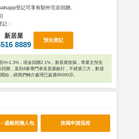
atsapp登記可享有額外宅谷回贈。
)
p登記：
新居屋
預先登記
6516 8889
H+1.3%，現金回贈2.1%，新居屋按揭，準業主預先
外宅谷回贈，直到4家專門承造居屋銀行，不經第三方，歡迎
年開始，經我們轉介處理已超過85000宗。
 - 盛緻苑懶人包
按揭申請流程