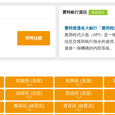
實時銀行資訊
最新資訊
實時接通各大銀行「應用程
應用程式介面（API）是
即時估價
信息交換和執行指令的途徑。
連接一個機構的内部系統。
凱樂苑 (居屋)
彩興苑 (居屋)
錦暉苑 (居屋)
凱德苑 (居屋)
蝶翠苑 (綠置居)
青富苑 (綠置居)