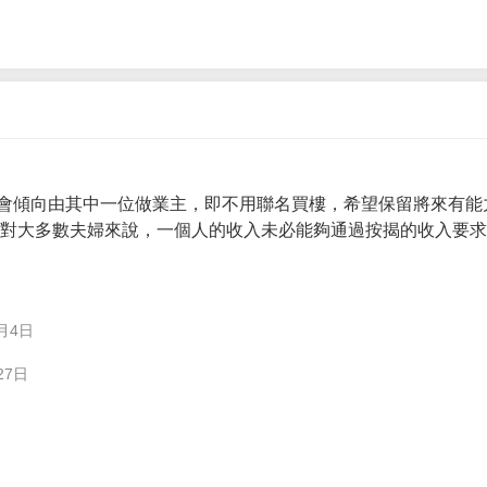
會傾向由其中一位做業主，即不用聯名買樓，希望保留將來有能
。 對大多數夫婦來說，一個人的收入未必能夠通過按揭的收入要
月4日
27日