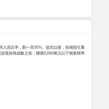
與入息比率，劃一至50%。從此以後，按揭指引重
放寬按揭成數之前，樓價3,000萬元以下物業標準