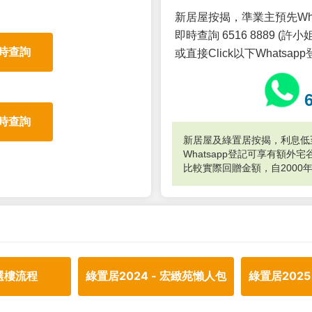
新居屋按揭，準業主預先Wh
即時查詢 6516 8889 (許小姐
時查詢
或直接Click以下Whatsap
時查詢
新居屋及綠置居按揭，利息低至
Whatsapp登記可享有額
比較實際回贈金額，自2000
選樓流程
綠置居2024 - 宏緻苑懶人包
綠置居2025