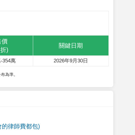
售價
關鍵日期
6折)
-354萬
2026年9月30日
公布為準。
會的律師費都包)