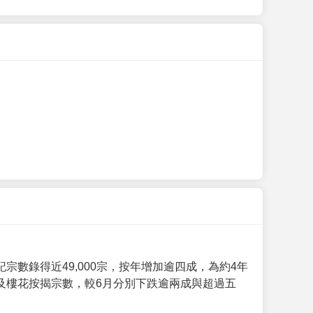
數錄得近49,000宗，按年增加逾四成，為約4年
及樓花按揭宗數，較6月分別下跌逾兩成與超過五