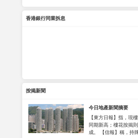
香港銀行同業拆息
按揭新聞
今日地產新聞摘要
【東方日報】指，現樓
同期新高；樓花按揭則
成。 【信報】稱，持牌代理