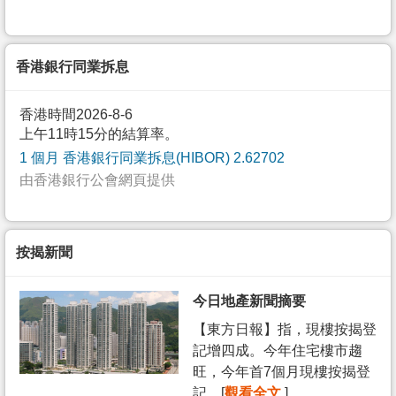
香港銀行同業拆息
香港時間2026-8-6
上午11時15分的結算率。
1 個月 香港銀行同業拆息(HIBOR) 2.62702
由香港銀行公會網頁提供
按揭新聞
今日地產新聞摘要
【東方日報】指，現樓按揭登
記增四成。今年住宅樓市趨
旺，今年首7個月現樓按揭登
記... [
觀看全文
]