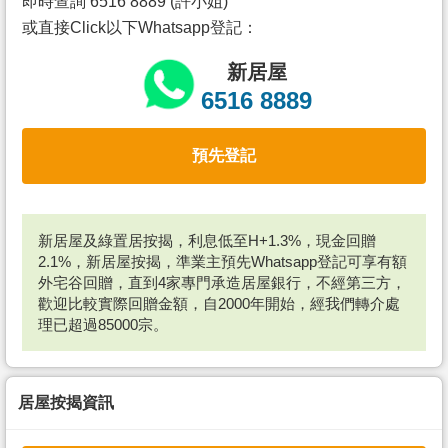
即時查詢 6516 8889 (許小姐)
或直接Click以下Whatsapp登記：
新居屋
6516 8889
預先登記
新居屋及綠置居按揭，利息低至H+1.3%，現金回贈
2.1%，新居屋按揭，準業主預先Whatsapp登記可享有額
外宅谷回贈，直到4家專門承造居屋銀行，不經第三方，
歡迎比較實際回贈金額，自2000年開始，經我們轉介處
理已超過85000宗。
居屋按揭資訊