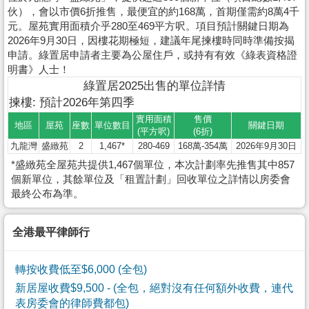
伙），會以市價6折推售，最便宜的約168萬，首期僅需約8萬4千
元。屋苑實用面積介乎280至469平方呎。項目預計關鍵日期為
2026年9月30日，因樓花期極短，建議年尾揀樓時同時準備按揭
申請。綠置居申請者主要為公屋住戶，或持有有效《綠表資格證
明書》人士！
綠置居2025出售的單位詳情
揀樓: 預計2026年第四季
實用面積
售價
地區
屋苑
座數
單位數目
關鍵日期
(平方呎)
(6折)
九龍灣
盛緻苑
2
1,467*
280-469
168萬-354萬
2026年9月30日
*盛緻苑全屋苑共提供1,467個單位，本次計劃率先推售其中857
個新單位，其餘單位及「租置計劃」回收單位之詳情以房委會
最終公布為準。
全港最平律師行
轉按收費低至$6,000 (全包)
新居屋收費$9,500
- (全包，絕對沒有任何額外收費，連代
表房委會的律師費都包)