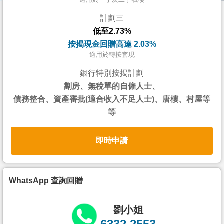
按
計劃三
揭
低至2.73%
地
按揭現金回贈高達 2.03%
產
適用於轉按套現
博
銀行特別按揭計劃
客
劏房、無稅單的自僱人士、
債務整合、資產審批(適合收入不足人士)、唐樓、村屋等
地
等
產
新
即時申請
聞
數
據
WhatsApp 查詢回贈
公
佈
劉小姐