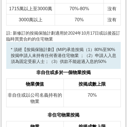
1715萬以上至3000萬
70%-80%
沒有
3000萬以上
70%
沒有
註: 新修訂的按揭保險計劃適用於2024年10月17日或以後簽訂
臨時買賣合約的住宅物業
* 須經【按揭保險計劃】(MIP)承造按揭（1）80%至90%
按揭申請人未持有任何香港住宅物業 ；（2）申請人入息
須為固定受薪人士；（3）供款不能超過入息的50%
非自住或多於一個物業按揭
物業價值
按揭成數上限
非自住或以公司名義持有的
70%
物業
非住宅物業按揭
物業
按揭成數上限