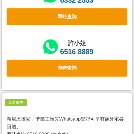
6332 2553
置
業
即時查詢
手
冊
關
許小姐
於
6516 8889
我
們
即時查詢
最新優惠
新居屋按揭，準業主預先Whatsapp登記可享有額外宅谷
回贈。