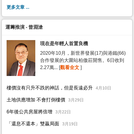
更多文章 ...
運籌推演 - 曾淵滄
現在是年輕人首置良機
2020年10月，新世界發展(17)與港鐵(66)
合作發展的大圍站柏傲莊開售。6日收到
2.27萬... [
觀看全文
]
樓價沒有只升不跌的神話，但是長遠必升
4月10日
土地供應增加 不會打倒樓價
3月29日
6年後公共房屋將倍增
3月22日
「還息不還本」雙贏局面
3月19日