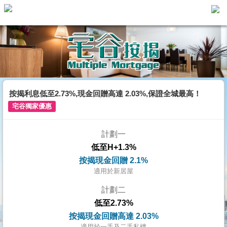
主
頁
代
理
搵
樓/
按揭利息低至2.73%,現金回贈高達 2.03%,保證全城最高！
成
宅谷獨家優惠
交
計劃一
業
低至H+1.3%
主
按揭現金回贈 2.1%
放
適用於新居屋
盤
計劃二
低至2.73%
宅
按揭現金回贈高達 2.03%
谷
適用於一手及二手私樓