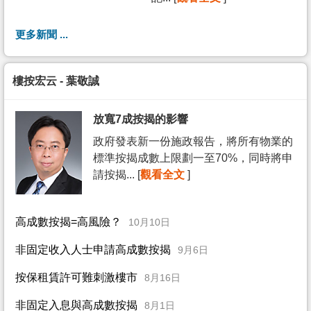
更多新聞 ...
樓按宏云 - 葉敬誠
放寬7成按揭的影響
政府發表新一份施政報告，將所有物業的
標準按揭成數上限劃一至70%，同時將申
請按揭... [
觀看全文
]
高成數按揭=高風險？
10月10日
非固定收入人士申請高成數按揭
9月6日
按保租賃許可難刺激樓市
8月16日
非固定入息與高成數按揭
8月1日