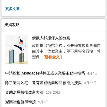
更多文章 ...
按揭攻略
借款人和擔保人的分別
政府推出辣招之後，兩夫婦買樓都會傾向
由其中一位做業主，即不用聯名買樓，希
望保... [
觀看全文
]
申請按揭(Mortgage)時轉工或失業要主動申報嗎
4月4日
除了避開凶宅，還有甚麼物業容易被拒批按揭
3月27日
資助房屋轉按致富大法
10月20日
減回贈也值得轉按
9月7日