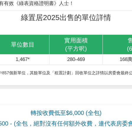
有有效《綠表資格證明書》人士！
綠置居2025出售的單位詳情
實用面積
單位數目
(平方呎)
(
1,467*
280-469
168萬
其中857個新單位，其餘單位及「租置計劃」回收單位之詳情以房委會最終
轉按收費低至$6,000 (全包)
00
- (全包，絕對沒有任何額外收費，連代表房委