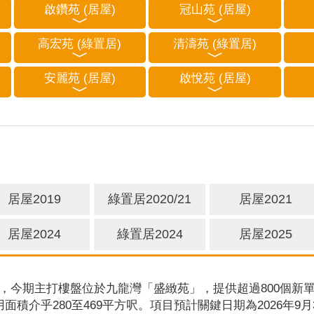
啟鑽苑 (居屋)
冠山苑 (居屋)
高宏苑 (綠置居)
清濤苑 (綠置居)
安麗苑 (居屋)
啟悅苑 (居屋)
居屋2019
綠置居2020/21
居屋2021
居屋2024
綠置居2024
居屋2025
，今期主打樓盤位於九龍灣「盛緻苑」，提供超過800個新單
用面積介乎280至469平方呎。項目預計關鍵日期為2026年