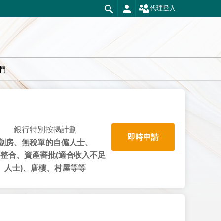
代理登入
們
銀行特別按揭計劃
即時申請
劏房、無稅單的自僱人士、
整合、資產審批(適合收入不足
人士)、唐樓、村屋等等