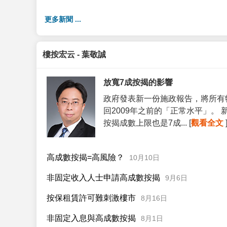
更多新聞 ...
樓按宏云 - 葉敬誠
放寬7成按揭的影響
政府發表新一份施政報告，將所有
回2009年之前的「正常水平」。
按揭成數上限也是7成... [
觀看全文
高成數按揭=高風險？
10月10日
非固定收入人士申請高成數按揭
9月6日
按保租賃許可難刺激樓市
8月16日
非固定入息與高成數按揭
8月1日