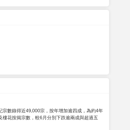
數錄得近49,000宗，按年增加逾四成，為約4年
及樓花按揭宗數，較6月分別下跌逾兩成與超過五