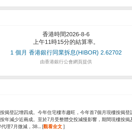
香港時間2026-8-6
上午11時15分的結算率。
1 個月 香港銀行同業拆息(HIBOR) 2.62702
由香港銀行公會網頁提供
按揭登記增四成。今年住宅樓市趨旺，今年首7個月現樓按揭登記宗
按年減少近兩成。至於7月受整體交投減慢影響，期間現樓按揭
7月微減，38... [
觀看全文
]