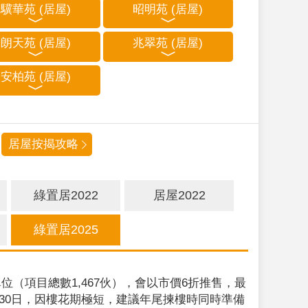
驥華苑 (居屋)
昭明苑 (居屋)
朗天苑 (居屋)
兆翠苑 (居屋)
安柏苑 (居屋)
居屋按揭攻略
綠置居2022
居屋2022
綠置居2025
位（項目總數1,467伙），會以市價6折推售，最
9月30日，因樓花期極短，建議年尾揀樓時同時準備