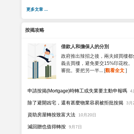
更多文章 ...
按揭攻略
借款人和擔保人的分別
政府推出辣招之後，兩夫婦買樓都
義去買樓，避免要交15%印花稅
審批。要把另一半... [
觀看全文
]
申請按揭(Mortgage)時轉工或失業要主動申報嗎
4
除了避開凶宅，還有甚麼物業容易被拒批按揭
3月
資助房屋轉按致富大法
10月20日
減回贈也值得轉按
9月7日