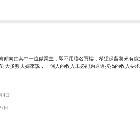
會傾向由其中一位做業主，即不用聯名買樓，希望保留將來有能
。 對大多數夫婦來說，一個人的收入未必能夠通過按揭的收入要
月4日
27日