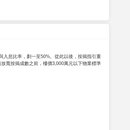
與入息比率，劃一至50%。從此以後，按揭指引重
放寬按揭成數之前，樓價3,000萬元以下物業標準