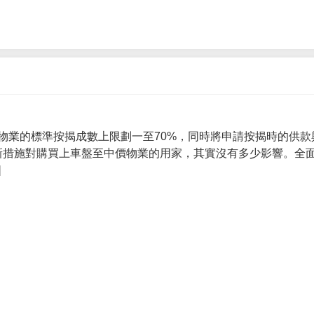
物業的標準按揭成數上限劃一至70%，同時將申請按揭時的供款
 新措施對購買上車盤至中價物業的用家，其實沒有多少影響。全面
]