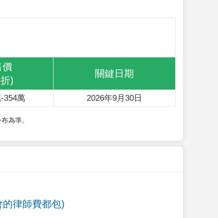
售價
關鍵日期
6折)
-354萬
2026年9月30日
公布為準。
會的律師費都包)