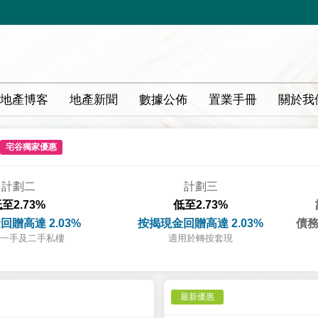
地產博客
地產新聞
數據公佈
置業手冊
關於我
宅谷獨家優惠
計劃二
計劃三
至2.73%
低至2.73%
回贈高達 2.03%
按揭現金回贈高達 2.03%
債務
一手及二手私樓
適用於轉按套現
最新優惠