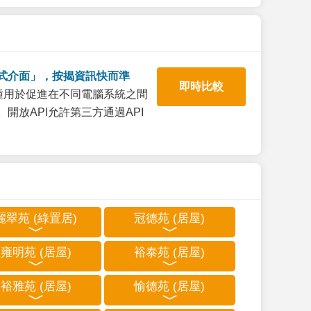
式介面」，按揭資訊快而準
即時比較
一種用於促進在不同電腦系統之間
開放API允許第三方通過API
麗翠苑 (綠置居)
冠德苑 (居屋)
雍明苑 (居屋)
裕泰苑 (居屋)
裕雅苑 (居屋)
愉德苑 (居屋)