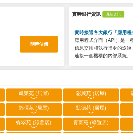
實時銀行資訊
最新資訊
實時接通各大銀行「應用程
應用程式介面（API）是
即時估價
信息交換和執行指令的途徑。
連接一個機構的内部系統。
凱樂苑 (居屋)
彩興苑 (居屋)
錦暉苑 (居屋)
凱德苑 (居屋)
蝶翠苑 (綠置居)
青富苑 (綠置居)