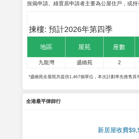
按揭申請。綠置居申請者主要為公屋住戶，或持
揀樓: 預計2026年第四季
地區
屋苑
座數
九龍灣
盛緻苑
2
*盛緻苑全屋苑共提供1,467個單位，本次計劃率先推售
全港最平律師行
新居屋收費$9,5