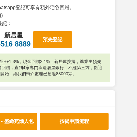
atsapp登記可享有額外宅谷回贈。
)
p登記：
新居屋
預先登記
6516 8889
H+1.3%，現金回贈2.1%，新居屋按揭，準業主預先
外宅谷回贈，直到4家專門承造居屋銀行，不經第三方，歡迎
年開始，經我們轉介處理已超過85000宗。
 - 盛緻苑懶人包
按揭申請流程