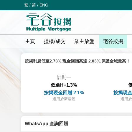
繁
/
简
/
ENG
主頁
搵樓/成交
業主放盤
宅谷按揭
按揭利息低至2.73%,現金回贈高達 2.03%,保證全城最高！
計劃一
低至H+1.3%
低
按揭現金回贈 2.1%
按揭現金
適用於新居屋
適用於
WhatsApp 查詢回贈