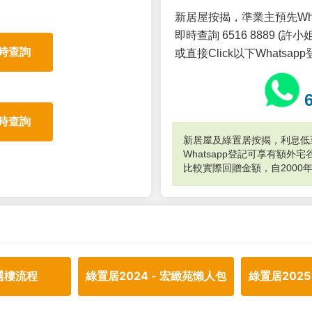
新居屋按揭，準業主預先Wh
即時查詢 6516 8889 (許小姐
時查詢
或直接Click以下Whatsap
時查詢
新居屋及綠置居按揭，利息低至
Whatsapp登記可享有額
比較實際回贈金額，自2000
選樓流程
綠置居2024 - 宏緻苑懶人包
綠置居2025