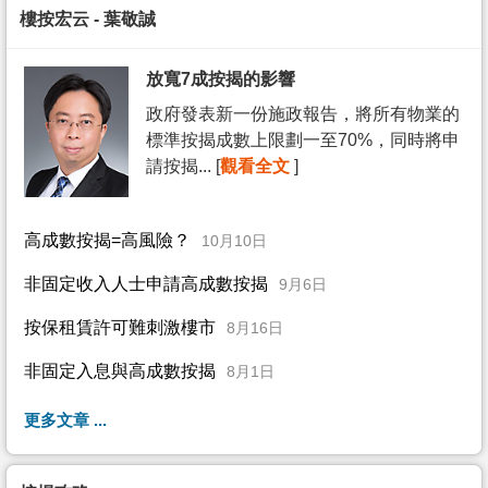
樓按宏云 - 葉敬誠
放寬7成按揭的影響
政府發表新一份施政報告，將所有物業的
標準按揭成數上限劃一至70%，同時將申
請按揭... [
觀看全文
]
高成數按揭=高風險？
10月10日
非固定收入人士申請高成數按揭
9月6日
按保租賃許可難刺激樓市
8月16日
非固定入息與高成數按揭
8月1日
更多文章 ...