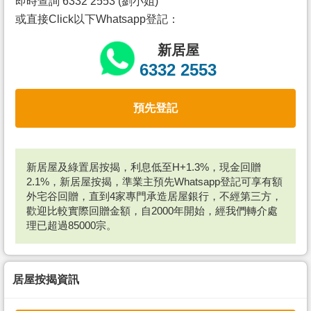
即時查詢 6332 2553 (劉小姐)
或直接Click以下Whatsapp登記：
新居屋
6332 2553
預先登記
新居屋及綠置居按揭，利息低至H+1.3%，現金回贈
2.1%，新居屋按揭，準業主預先Whatsapp登記可享有額
外宅谷回贈，直到4家專門承造居屋銀行，不經第三方，
歡迎比較實際回贈金額，自2000年開始，經我們轉介處
理已超過85000宗。
居屋按揭資訊