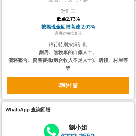
按
計劃三
揭
低至2.73%
地
按揭現金回贈高達 2.03%
產
適用於轉按套現
博
銀行特別按揭計劃
客
劏房、無稅單的自僱人士、
債務整合、資產審批(適合收入不足人士)、唐樓、村屋等
地
等
產
新
即時申請
聞
數
據
WhatsApp 查詢回贈
公
佈
劉小姐