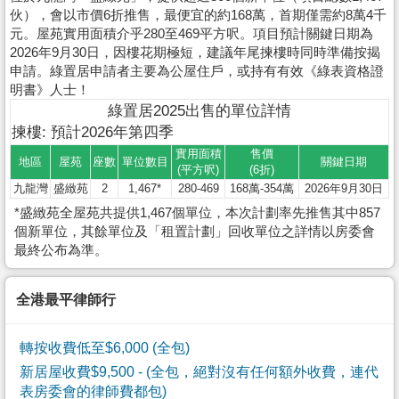
伙），會以市價6折推售，最便宜的約168萬，首期僅需約8萬4千
元。屋苑實用面積介乎280至469平方呎。項目預計關鍵日期為
2026年9月30日，因樓花期極短，建議年尾揀樓時同時準備按揭
申請。綠置居申請者主要為公屋住戶，或持有有效《綠表資格證
明書》人士！
綠置居2025出售的單位詳情
揀樓: 預計2026年第四季
實用面積
售價
地區
屋苑
座數
單位數目
關鍵日期
(平方呎)
(6折)
九龍灣
盛緻苑
2
1,467*
280-469
168萬-354萬
2026年9月30日
*盛緻苑全屋苑共提供1,467個單位，本次計劃率先推售其中857
個新單位，其餘單位及「租置計劃」回收單位之詳情以房委會
最終公布為準。
全港最平律師行
轉按收費低至$6,000 (全包)
新居屋收費$9,500
- (全包，絕對沒有任何額外收費，連代
表房委會的律師費都包)