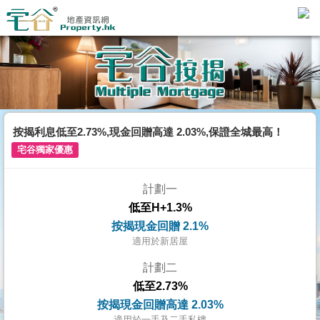
代
理
主
頁
搵
樓/
按揭利息低至2.73%,現金回贈高達 2.03%,保證全城最高！
成
宅谷獨家優惠
交
計劃一
業
低至H+1.3%
主
按揭現金回贈 2.1%
放
適用於新居屋
盤
計劃二
低至2.73%
宅
按揭現金回贈高達 2.03%
谷
適用於一手及二手私樓