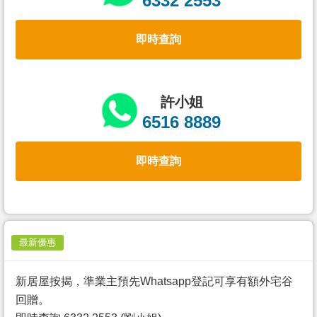
6332 2553
置
業
即時查詢
手
冊
關
許小姐
於
6516 8889
我
們
即時查詢
最新優惠
新居屋按揭，準業主預先Whatsapp登記可享有額外宅谷
回贈。