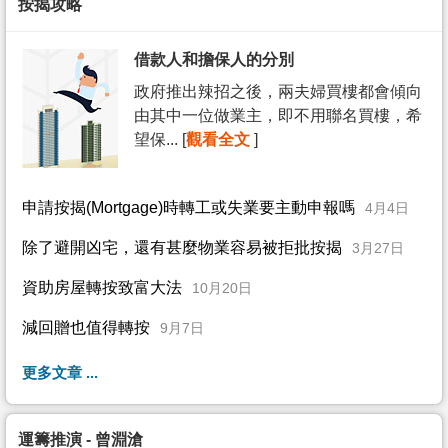
按揭攻略
借款人和擔保人的分別
政府推出辣招之後，兩夫婦買樓都會傾向
由其中一位做業主，即不用聯名買樓，希
望保... [
觀看全文
]
申請按揭(Mortgage)時轉工或失業要主動申報嗎
4月4日
除了避開凶宅，還有甚麼物業容易被拒批按揭
3月27日
資助房屋轉按致富大法
10月20日
減回贈也值得轉按
9月7日
更多文章 ...
運籌推演 - 曾淵滄