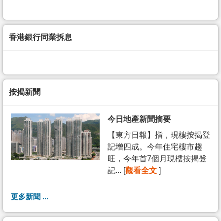
香港銀行同業拆息
按揭新聞
今日地產新聞摘要
【東方日報】指，現樓按揭登
記增四成。今年住宅樓市趨
旺，今年首7個月現樓按揭登
記... [
觀看全文
]
更多新聞 ...