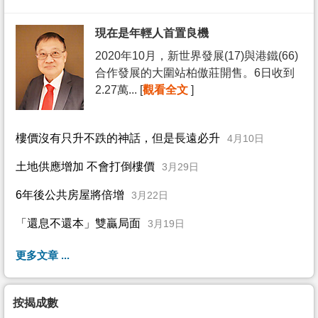
現在是年輕人首置良機
2020年10月，新世界發展(17)與港鐵(66)
合作發展的大圍站柏傲莊開售。6日收到
2.27萬... [
觀看全文
]
樓價沒有只升不跌的神話，但是長遠必升
4月10日
土地供應增加 不會打倒樓價
3月29日
6年後公共房屋將倍增
3月22日
「還息不還本」雙贏局面
3月19日
更多文章 ...
按揭成數