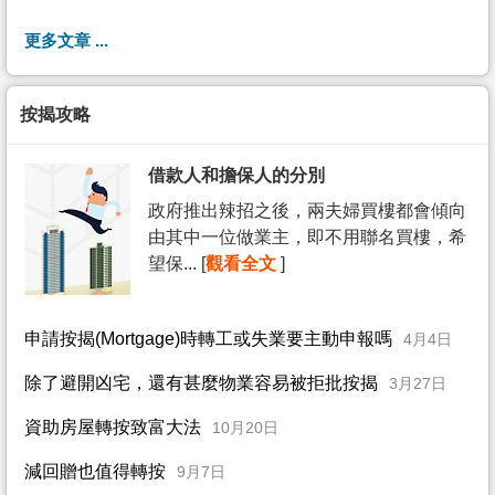
更多文章 ...
按揭攻略
借款人和擔保人的分別
政府推出辣招之後，兩夫婦買樓都會傾向
由其中一位做業主，即不用聯名買樓，希
望保... [
觀看全文
]
申請按揭(Mortgage)時轉工或失業要主動申報嗎
4月4日
除了避開凶宅，還有甚麼物業容易被拒批按揭
3月27日
資助房屋轉按致富大法
10月20日
減回贈也值得轉按
9月7日