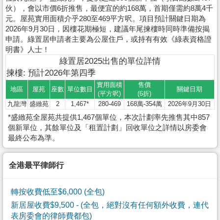
伙），會以市價6折推售，最便宜的約168萬，首期僅需約8萬4千
元。屋苑實用面積介乎280至469平方呎。項目預計關鍵日期為
2026年9月30日，因樓花期極短，建議年尾揀樓時同時準備按揭
申請。綠置居申請者主要為公屋住戶，或持有有效《綠表資格證
明書》人士！
綠置居2025出售的單位詳情
揀樓: 預計2026年第四季
實用面積
售價
地區
屋苑
座數
單位數目
關鍵日期
(平方呎)
(6折)
九龍灣
盛緻苑
2
1,467*
280-469
168萬-354萬
2026年9月30日
*盛緻苑全屋苑共提供1,467個單位，本次計劃率先推售其中857
個新單位，其餘單位及「租置計劃」回收單位之詳情以房委會
最終公布為準。
全港最平律師行
轉按收費低至$6,000 (全包)
新居屋收費$9,500
- (全包，絕對沒有任何額外收費，連代
表房委會的律師費都包)