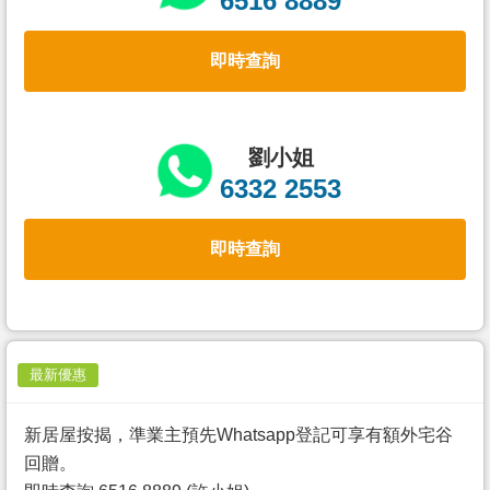
6516 8889
置
業
即時查詢
手
冊
關
劉小姐
於
6332 2553
我
們
即時查詢
最新優惠
新居屋按揭，準業主預先Whatsapp登記可享有額外宅谷
回贈。