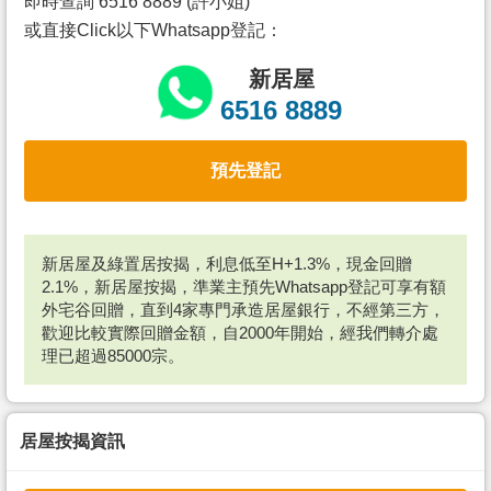
即時查詢 6516 8889 (許小姐)
或直接Click以下Whatsapp登記：
新居屋
6516 8889
預先登記
新居屋及綠置居按揭，利息低至H+1.3%，現金回贈
2.1%，新居屋按揭，準業主預先Whatsapp登記可享有額
外宅谷回贈，直到4家專門承造居屋銀行，不經第三方，
歡迎比較實際回贈金額，自2000年開始，經我們轉介處
理已超過85000宗。
居屋按揭資訊