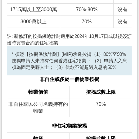
1715萬以上至3000萬
70%-80%
沒有
3000萬以上
70%
沒有
註: 新修訂的按揭保險計劃適用於2024年10月17日或以後簽訂
臨時買賣合約的住宅物業
* 須經【按揭保險計劃】(MIP)承造按揭（1）80%至90%
按揭申請人未持有任何香港住宅物業 ；（2）申請人入息
須為固定受薪人士；（3）供款不能超過入息的50%
非自住或多於一個物業按揭
物業價值
按揭成數上限
非自住或以公司名義持有的
70%
物業
非住宅物業按揭
物業
按揭成數上限