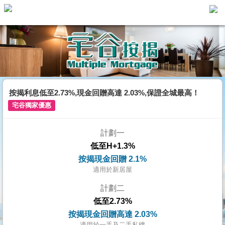
主
頁
代
理
搵
樓/
按揭利息低至2.73%,現金回贈高達 2.03%,保證全城最高！
成
宅谷獨家優惠
交
計劃一
業
低至H+1.3%
主
按揭現金回贈 2.1%
放
適用於新居屋
盤
計劃二
低至2.73%
宅
按揭現金回贈高達 2.03%
谷
適用於一手及二手私樓