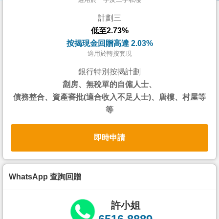
按
計劃三
揭
低至2.73%
地
按揭現金回贈高達 2.03%
產
適用於轉按套現
博
銀行特別按揭計劃
客
劏房、無稅單的自僱人士、
債務整合、資產審批(適合收入不足人士)、唐樓、村屋等
地
等
產
新
即時申請
聞
數
據
WhatsApp 查詢回贈
公
佈
許小姐