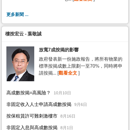
更多新聞 ...
樓按宏云 - 葉敬誠
放寬7成按揭的影響
政府發表新一份施政報告，將所有物業的
標準按揭成數上限劃一至70%，同時將申
請按揭... [
觀看全文
]
高成數按揭=高風險？
10月10日
非固定收入人士申請高成數按揭
9月6日
按保租賃許可難刺激樓市
8月16日
非固定入息與高成數按揭
8月1日