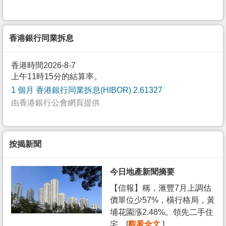
香港銀行同業拆息
香港時間2026-8-7
上午11時15分的結算率。
1 個月 香港銀行同業拆息(HIBOR) 2.61327
由香港銀行公會網頁提供
按揭新聞
今日地產新聞摘要
【信報】稱，滙豐7月上調估
價單位少57%，橫行格局，黃
埔花園漲2.48%。領先二手住
宅... [
觀看全文
]