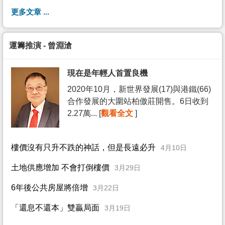
更多文章 ...
運籌推演 - 曾淵滄
現在是年輕人首置良機
2020年10月，新世界發展(17)與港鐵(66)
合作發展的大圍站柏傲莊開售。6日收到
2.27萬... [
觀看全文
]
樓價沒有只升不跌的神話，但是長遠必升
4月10日
土地供應增加 不會打倒樓價
3月29日
6年後公共房屋將倍增
3月22日
「還息不還本」雙贏局面
3月19日