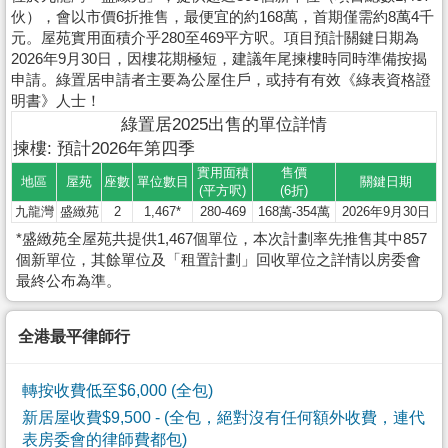
伙），會以市價6折推售，最便宜的約168萬，首期僅需約8萬4千
元。屋苑實用面積介乎280至469平方呎。項目預計關鍵日期為
2026年9月30日，因樓花期極短，建議年尾揀樓時同時準備按揭
申請。綠置居申請者主要為公屋住戶，或持有有效《綠表資格證
明書》人士！
綠置居2025出售的單位詳情
揀樓: 預計2026年第四季
實用面積
售價
地區
屋苑
座數
單位數目
關鍵日期
(平方呎)
(6折)
九龍灣
盛緻苑
2
1,467*
280-469
168萬-354萬
2026年9月30日
*盛緻苑全屋苑共提供1,467個單位，本次計劃率先推售其中857
個新單位，其餘單位及「租置計劃」回收單位之詳情以房委會
最終公布為準。
全港最平律師行
轉按收費低至$6,000 (全包)
新居屋收費$9,500
- (全包，絕對沒有任何額外收費，連代
表房委會的律師費都包)