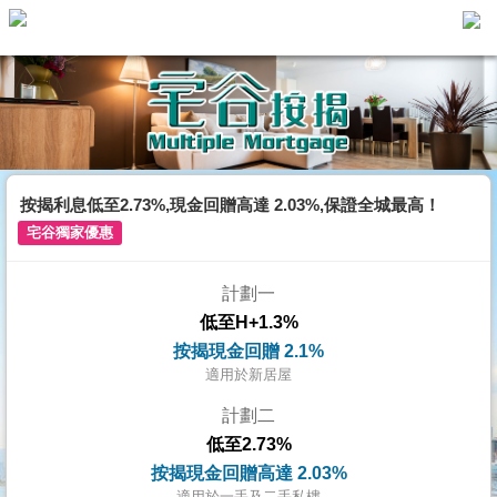
主
頁
代
理
搵
樓/
按揭利息低至2.73%,現金回贈高達 2.03%,保證全城最高！
成
宅谷獨家優惠
交
計劃一
業
低至H+1.3%
主
按揭現金回贈 2.1%
放
適用於新居屋
盤
計劃二
低至2.73%
宅
按揭現金回贈高達 2.03%
谷
適用於一手及二手私樓