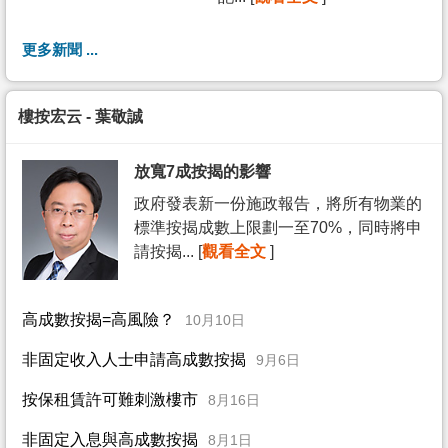
更多新聞 ...
樓按宏云 - 葉敬誠
放寬7成按揭的影響
政府發表新一份施政報告，將所有物業的
標準按揭成數上限劃一至70%，同時將申
請按揭... [
觀看全文
]
高成數按揭=高風險？
10月10日
非固定收入人士申請高成數按揭
9月6日
按保租賃許可難刺激樓市
8月16日
非固定入息與高成數按揭
8月1日