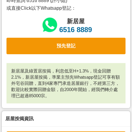
即時查詢 6516 8889 (許小姐)
或直接Click以下Whatsapp登記：
新居屋
6516 8889
預先登記
新居屋及綠置居按揭，利息低至H+1.3%，現金回贈
2.1%，新居屋按揭，準業主預先Whatsapp登記可享有額
外宅谷回贈，直到4家專門承造居屋銀行，不經第三方，
歡迎比較實際回贈金額，自2000年開始，經我們轉介處
理已超過85000宗。
居屋按揭資訊