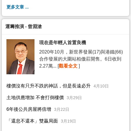
更多文章 ...
運籌推演 - 曾淵滄
現在是年輕人首置良機
2020年10月，新世界發展(17)與港鐵(66)
合作發展的大圍站柏傲莊開售。6日收到
2.27萬... [
觀看全文
]
樓價沒有只升不跌的神話，但是長遠必升
4月10日
土地供應增加 不會打倒樓價
3月29日
6年後公共房屋將倍增
3月22日
「還息不還本」雙贏局面
3月19日