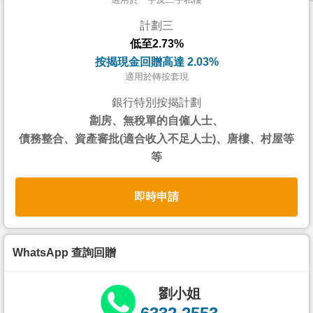
按
計劃三
揭
低至2.73%
地
按揭現金回贈高達 2.03%
產
適用於轉按套現
博
銀行特別按揭計劃
客
劏房、無稅單的自僱人士、
債務整合、資產審批(適合收入不足人士)、唐樓、村屋等
地
等
產
新
即時申請
聞
數
據
WhatsApp 查詢回贈
公
佈
劉小姐