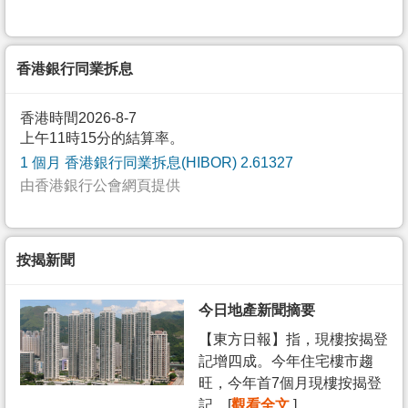
香港銀行同業拆息
香港時間2026-8-7
上午11時15分的結算率。
1 個月 香港銀行同業拆息(HIBOR) 2.61327
由香港銀行公會網頁提供
按揭新聞
今日地產新聞摘要
【東方日報】指，現樓按揭登
記增四成。今年住宅樓市趨
旺，今年首7個月現樓按揭登
記... [
觀看全文
]