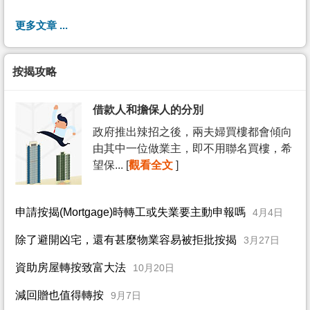
更多文章 ...
按揭攻略
借款人和擔保人的分別
政府推出辣招之後，兩夫婦買樓都會傾向
由其中一位做業主，即不用聯名買樓，希
望保... [
觀看全文
]
申請按揭(Mortgage)時轉工或失業要主動申報嗎
4月4日
除了避開凶宅，還有甚麼物業容易被拒批按揭
3月27日
資助房屋轉按致富大法
10月20日
減回贈也值得轉按
9月7日