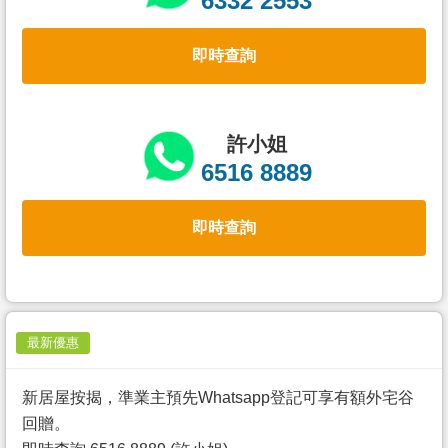
6332 2553
置
業
即時查詢
手
冊
關
許小姐
於
6516 8889
我
們
即時查詢
最新優惠
新居屋按揭，準業主預先Whatsapp登記可享有額外宅谷
回贈。