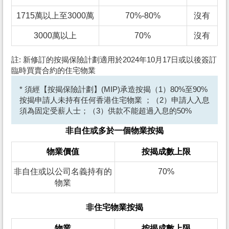
1715萬以上至3000萬
70%-80%
沒有
3000萬以上
70%
沒有
註: 新修訂的按揭保險計劃適用於2024年10月17日或以後簽訂
臨時買賣合約的住宅物業
* 須經【按揭保險計劃】(MIP)承造按揭（1）80%至90%
按揭申請人未持有任何香港住宅物業 ；（2）申請人入息
須為固定受薪人士；（3）供款不能超過入息的50%
非自住或多於一個物業按揭
物業價值
按揭成數上限
非自住或以公司名義持有的
70%
物業
非住宅物業按揭
物業
按揭成數上限