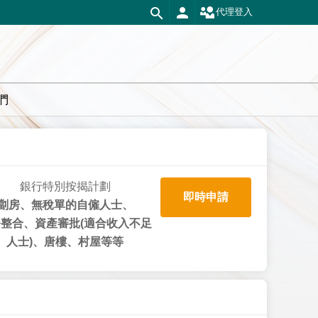
代理登入
們
銀行特別按揭計劃
即時申請
劏房、無稅單的自僱人士、
整合、資產審批(適合收入不足
人士)、唐樓、村屋等等