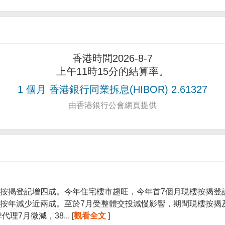
香港時間2026-8-7
上午11時15分的結算率。
1 個月 香港銀行同業拆息(HIBOR) 2.61327
由香港銀行公會網頁提供
按揭登記增四成。今年住宅樓市趨旺，今年首7個月現樓按揭登記宗
按年減少近兩成。至於7月受整體交投減慢影響，期間現樓按揭
7月微減，38... [
觀看全文
]