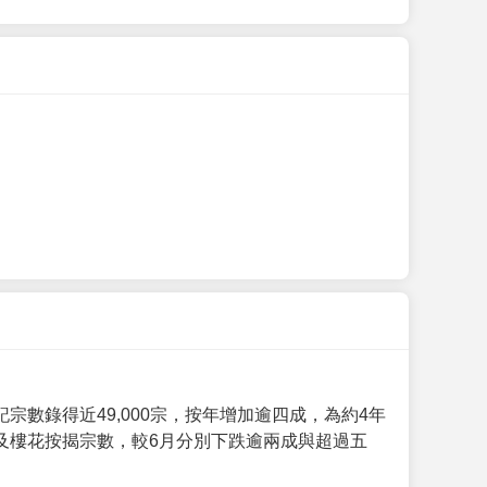
數錄得近49,000宗，按年增加逾四成，為約4年
及樓花按揭宗數，較6月分別下跌逾兩成與超過五