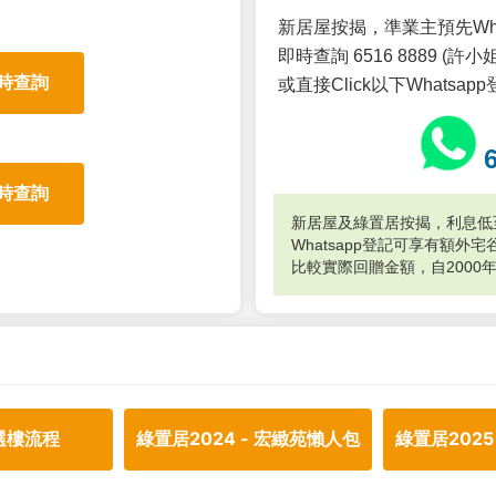
新居屋按揭，準業主預先Wh
即時查詢 6516 8889 (許小姐
時查詢
或直接Click以下Whatsap
時查詢
新居屋及綠置居按揭，利息低至
Whatsapp登記可享有額
比較實際回贈金額，自2000
選樓流程
綠置居2024 - 宏緻苑懶人包
綠置居2025