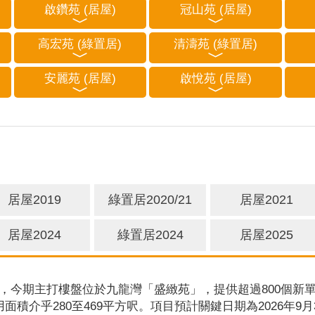
啟鑽苑 (居屋)
冠山苑 (居屋)
高宏苑 (綠置居)
清濤苑 (綠置居)
安麗苑 (居屋)
啟悅苑 (居屋)
居屋2019
綠置居2020/21
居屋2021
居屋2024
綠置居2024
居屋2025
，今期主打樓盤位於九龍灣「盛緻苑」，提供超過800個新單
用面積介乎280至469平方呎。項目預計關鍵日期為2026年