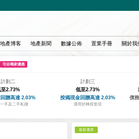
地產博客
地產新聞
數據公佈
置業手冊
關於我
宅谷獨家優惠
計劃二
計劃三
至2.73%
低至2.73%
回贈高達 2.03%
按揭現金回贈高達 2.03%
債務
一手及二手私樓
適用於轉按套現
最新優惠