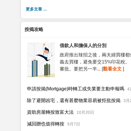
更多文章 ...
按揭攻略
借款人和擔保人的分別
政府推出辣招之後，兩夫婦買樓都
義去買樓，避免要交15%印花稅
審批。要把另一半... [
觀看全文
]
申請按揭(Mortgage)時轉工或失業要主動申報嗎
4
除了避開凶宅，還有甚麼物業容易被拒批按揭
3月
資助房屋轉按致富大法
10月20日
減回贈也值得轉按
9月7日