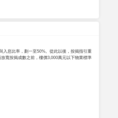
與入息比率，劃一至50%。從此以後，按揭指引重
放寬按揭成數之前，樓價3,000萬元以下物業標準