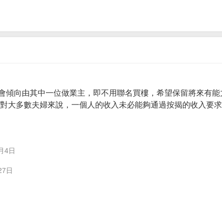
會傾向由其中一位做業主，即不用聯名買樓，希望保留將來有能
。 對大多數夫婦來說，一個人的收入未必能夠通過按揭的收入要
月4日
27日