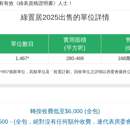
有有效《綠表資格證明書》人士！
綠置居2025出售的單位詳情
實用面積
單位數目
(平方呎)
(
1,467*
280-469
168萬
其中857個新單位，其餘單位及「租置計劃」回收單位之詳情以房委會最終
轉按收費低至$6,000 (全包)
00
- (全包，絕對沒有任何額外收費，連代表房委