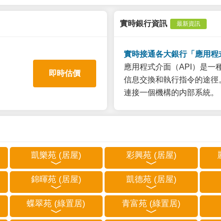
實時銀行資訊
最新資訊
實時接通各大銀行「應用程
應用程式介面（API）是
即時估價
信息交換和執行指令的途徑。
連接一個機構的内部系統。
凱樂苑 (居屋)
彩興苑 (居屋)
錦暉苑 (居屋)
凱德苑 (居屋)
蝶翠苑 (綠置居)
青富苑 (綠置居)