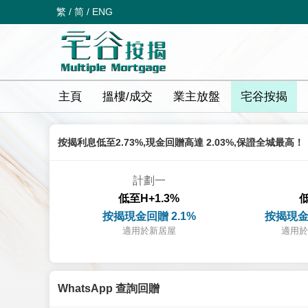
繁
/
简
/
ENG
主頁
搵樓/成交
業主放盤
宅谷按揭
按揭利息低至2.73%,現金回贈高達 2.03%,保證全城最高！
計劃一
低至H+1.3%
低
按揭現金回贈 2.1%
按揭現金
適用於新居屋
適用於
WhatsApp 查詢回贈