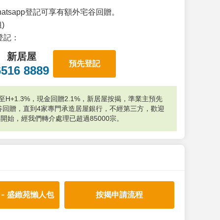
atsapp登記可享有額外宅谷回贈。
)
p登記：
新居屋
預先登記
6516 8889
H+1.3%，現金回贈2.1%，新居屋按揭，準業主預先
外宅谷回贈，直到4家專門承造居屋銀行，不經第三方，歡迎
年開始，經我們轉介處理已超過85000宗。
 - 盛緻苑懶人包
按揭申請流程