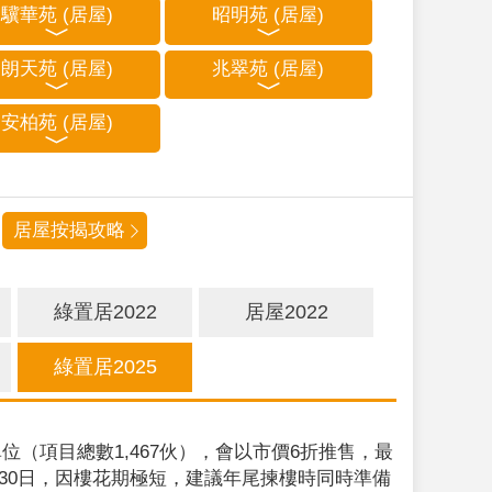
驥華苑 (居屋)
昭明苑 (居屋)
朗天苑 (居屋)
兆翠苑 (居屋)
安柏苑 (居屋)
居屋按揭攻略
綠置居2022
居屋2022
綠置居2025
位（項目總數1,467伙），會以市價6折推售，最
9月30日，因樓花期極短，建議年尾揀樓時同時準備