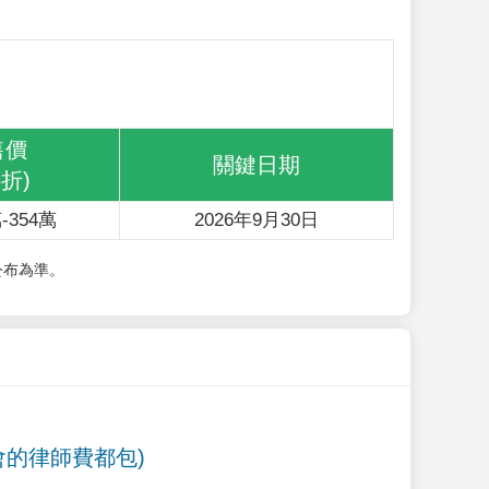
售價
關鍵日期
6折)
-354萬
2026年9月30日
公布為準。
會的律師費都包)