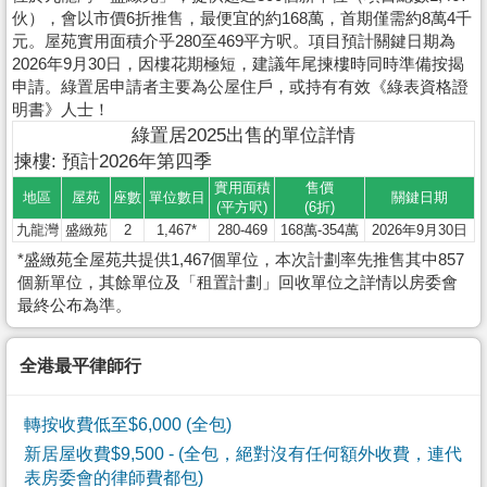
伙），會以市價6折推售，最便宜的約168萬，首期僅需約8萬4千
元。屋苑實用面積介乎280至469平方呎。項目預計關鍵日期為
2026年9月30日，因樓花期極短，建議年尾揀樓時同時準備按揭
申請。綠置居申請者主要為公屋住戶，或持有有效《綠表資格證
明書》人士！
綠置居2025出售的單位詳情
揀樓: 預計2026年第四季
實用面積
售價
地區
屋苑
座數
單位數目
關鍵日期
(平方呎)
(6折)
九龍灣
盛緻苑
2
1,467*
280-469
168萬-354萬
2026年9月30日
*盛緻苑全屋苑共提供1,467個單位，本次計劃率先推售其中857
個新單位，其餘單位及「租置計劃」回收單位之詳情以房委會
最終公布為準。
全港最平律師行
轉按收費低至$6,000 (全包)
新居屋收費$9,500
- (全包，絕對沒有任何額外收費，連代
表房委會的律師費都包)