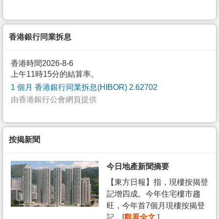
香港銀行同業拆息
香港時間2026-8-6
上午11時15分的結算率。
1 個月 香港銀行同業拆息(HIBOR) 2.62702
由香港銀行公會網頁提供
按揭新聞
今日地產新聞摘要
【東方日報】指，現樓按揭登
記增四成。今年住宅樓市趨
旺，今年首7個月現樓按揭登
記... [
觀看全文
]