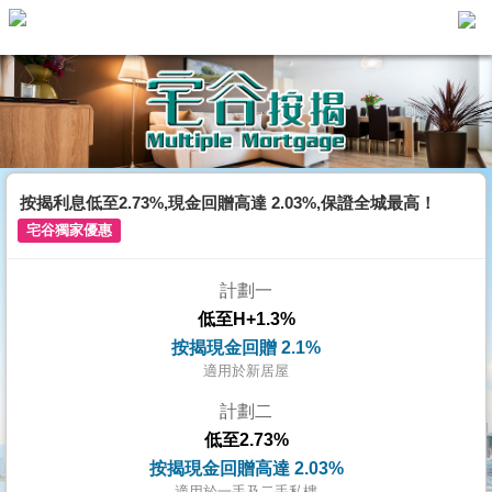
主
頁
代
理
搵
樓/
按揭利息低至2.73%,現金回贈高達 2.03%,保證全城最高！
成
宅谷獨家優惠
交
計劃一
業
低至H+1.3%
主
按揭現金回贈 2.1%
放
適用於新居屋
盤
計劃二
低至2.73%
宅
按揭現金回贈高達 2.03%
谷
適用於一手及二手私樓