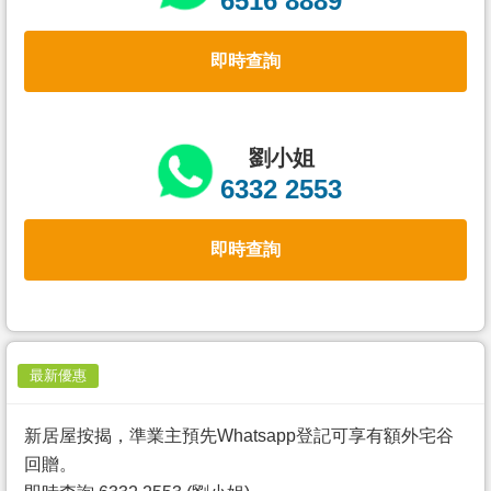
6516 8889
置
業
即時查詢
手
冊
關
劉小姐
於
6332 2553
我
們
即時查詢
最新優惠
新居屋按揭，準業主預先Whatsapp登記可享有額外宅谷
回贈。