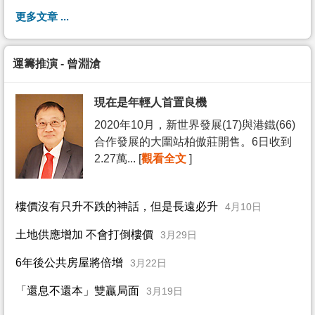
更多文章 ...
運籌推演 - 曾淵滄
現在是年輕人首置良機
2020年10月，新世界發展(17)與港鐵(66)
合作發展的大圍站柏傲莊開售。6日收到
2.27萬... [
觀看全文
]
樓價沒有只升不跌的神話，但是長遠必升
4月10日
土地供應增加 不會打倒樓價
3月29日
6年後公共房屋將倍增
3月22日
「還息不還本」雙贏局面
3月19日