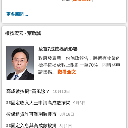
更多新聞 ...
樓按宏云 - 葉敬誠
放寬7成按揭的影響
政府發表新一份施政報告，將所有物業的
標準按揭成數上限劃一至70%，同時將申
請按揭... [
觀看全文
]
高成數按揭=高風險？
10月10日
非固定收入人士申請高成數按揭
9月6日
按保租賃許可難刺激樓市
8月16日
非固定入息與高成數按揭
8月1日