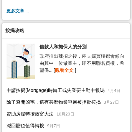
更多文章 ...
按揭攻略
借款人和擔保人的分別
政府推出辣招之後，兩夫婦買樓都會傾向
由其中一位做業主，即不用聯名買樓，希
望保... [
觀看全文
]
申請按揭(Mortgage)時轉工或失業要主動申報嗎
4月4日
除了避開凶宅，還有甚麼物業容易被拒批按揭
3月27日
資助房屋轉按致富大法
10月20日
減回贈也值得轉按
9月7日