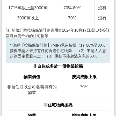
1715萬以上至3000萬
70%-80%
沒有
3000萬以上
70%
沒有
註: 新修訂的按揭保險計劃適用於2024年10月17日或以後簽訂
臨時買賣合約的住宅物業
* 須經【按揭保險計劃】(MIP)承造按揭（1）80%至90%
按揭申請人未持有任何香港住宅物業 ；（2）申請人入息
須為固定受薪人士；（3）供款不能超過入息的50%
非自住或多於一個物業按揭
物業價值
按揭成數上限
非自住或以公司名義持有的
70%
物業
非住宅物業按揭
物業
按揭成數上限