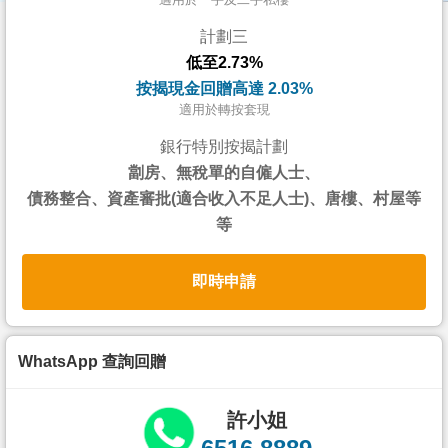
按
計劃三
揭
低至2.73%
地
按揭現金回贈高達 2.03%
產
適用於轉按套現
博
銀行特別按揭計劃
客
劏房、無稅單的自僱人士、
債務整合、資產審批(適合收入不足人士)、唐樓、村屋等
地
等
產
新
即時申請
聞
數
據
WhatsApp 查詢回贈
公
佈
許小姐