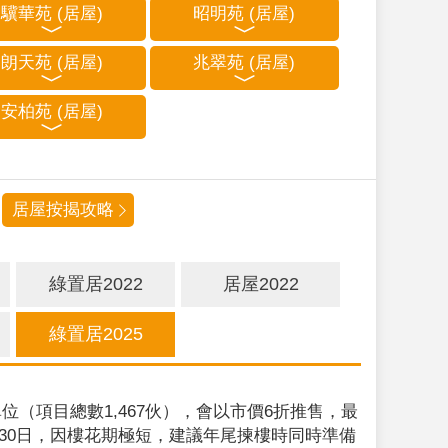
驥華苑 (居屋)
昭明苑 (居屋)
朗天苑 (居屋)
兆翠苑 (居屋)
安柏苑 (居屋)
居屋按揭攻略
綠置居2022
居屋2022
綠置居2025
位（項目總數1,467伙），會以市價6折推售，最
9月30日，因樓花期極短，建議年尾揀樓時同時準備