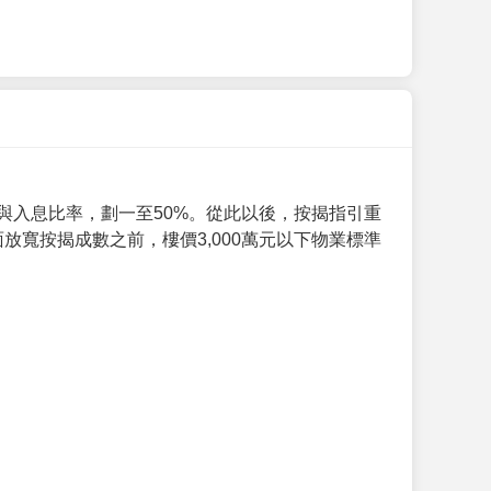
與入息比率，劃一至50%。從此以後，按揭指引重
放寬按揭成數之前，樓價3,000萬元以下物業標準