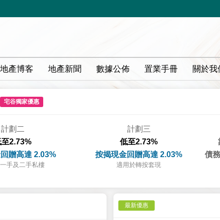
地產博客
地產新聞
數據公佈
置業手冊
關於我
宅谷獨家優惠
計劃二
計劃三
至2.73%
低至2.73%
回贈高達 2.03%
按揭現金回贈高達 2.03%
債務
一手及二手私樓
適用於轉按套現
最新優惠