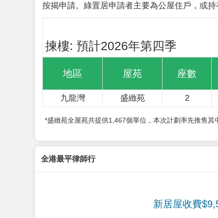
按揭申請。綠置居申請者主要為公屋住戶，或持
揀樓: 預計2026年第四季
地區
屋苑
座數
九龍灣
盛緻苑
2
*盛緻苑全屋苑共提供1,467個單位，本次計劃率先推售
全港最平律師行
新居屋收費$9,5