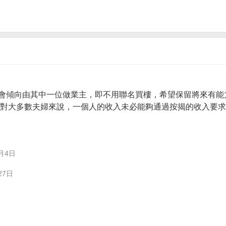
會傾向由其中一位做業主，即不用聯名買樓，希望保留將來有能
。 對大多數夫婦來說，一個人的收入未必能夠通過按揭的收入要
月4日
27日