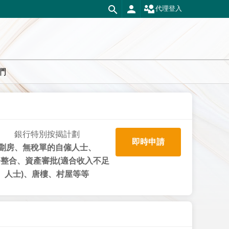
代理登入
們
銀行特別按揭計劃
即時申請
劏房、無稅單的自僱人士、
整合、資產審批(適合收入不足
人士)、唐樓、村屋等等