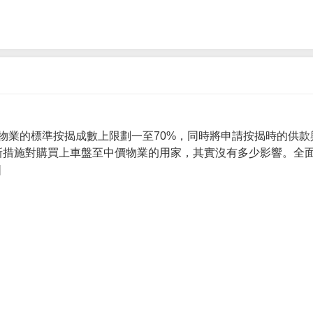
物業的標準按揭成數上限劃一至70%，同時將申請按揭時的供款
 新措施對購買上車盤至中價物業的用家，其實沒有多少影響。全面
]