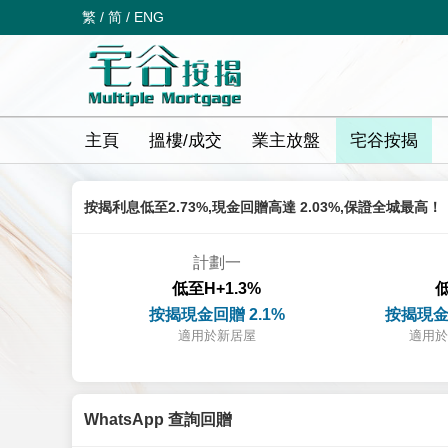
繁
/
简
/
ENG
主頁
搵樓/成交
業主放盤
宅谷按揭
按揭利息低至2.73%,現金回贈高達 2.03%,保證全城最高！
計劃一
低至H+1.3%
低
按揭現金回贈 2.1%
按揭現金
適用於新居屋
適用於
WhatsApp 查詢回贈