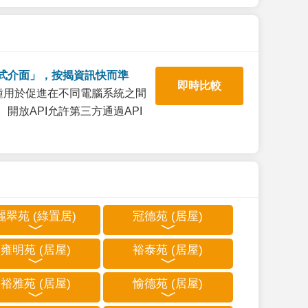
式介面」，按揭資訊快而準
即時比較
一種用於促進在不同電腦系統之間
開放API允許第三方通過API
麗翠苑 (綠置居)
冠德苑 (居屋)
雍明苑 (居屋)
裕泰苑 (居屋)
裕雅苑 (居屋)
愉德苑 (居屋)