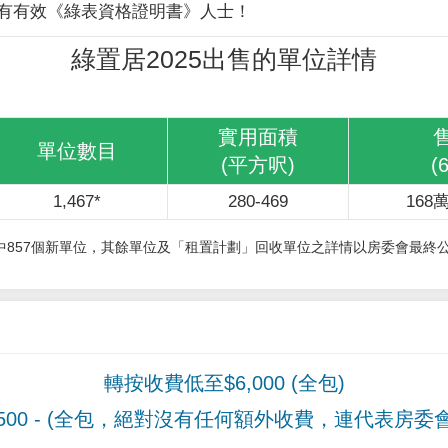
有有效《綠表資格證明書》人士！
綠置居2025出售的單位詳情
實用面積
單位數目
(平方呎)
(
1,467*
280-469
168萬
其中857個新單位，其餘單位及「租置計劃」回收單位之詳情以房委會最終
轉按收費低至$6,000 (全包)
00
- (全包，絕對沒有任何額外收費，連代表房委