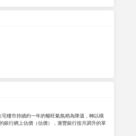
手住宅樓市持續約一年的暢旺氣氛稍為降溫，轉以橫
月的銀行網上估價（估價），滙豐銀行按月調升的單