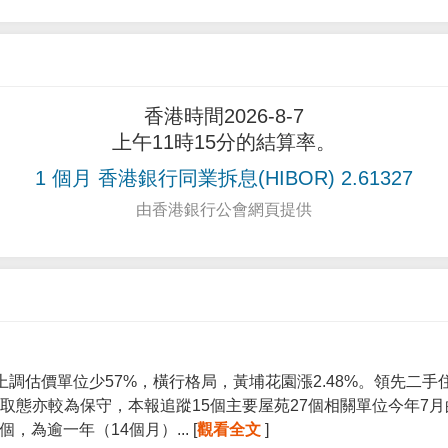
香港時間2026-8-7
上午11時15分的結算率。
1 個月 香港銀行同業拆息(HIBOR) 2.61327
由香港銀行公會網頁提供
上調估價單位少57%，橫行格局，黃埔花園漲2.48%。領先二
取態亦較為保守，本報追蹤15個主要屋苑27個相關單位今年7
個，為逾一年（14個月）... [
觀看全文
]