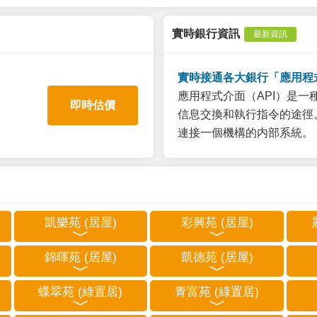
實時銀行資訊
最新資訊
實時接通各大銀行「應用程
應用程式介面（API）是
即時估價
信息交換和執行指令的途徑。
連接一個機構的内部系統。
凱樂苑 (居屋)
彩興苑 (居屋)
錦暉苑 (居屋)
凱德苑 (居屋)
蝶翠苑 (綠置居)
青富苑 (綠置居)