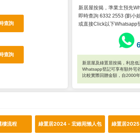
新居屋按揭，準業主預先Wh
即時查詢 6332 2553 (劉小姐
時查詢
或直接Click以下Whatsap
時查詢
新居屋及綠置居按揭，利息低至
Whatsapp登記可享有額
比較實際回贈金額，自2000
選樓流程
綠置居2024 - 宏緻苑懶人包
綠置居2025