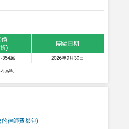
售價
關鍵日期
6折)
-354萬
2026年9月30日
公布為準。
會的律師費都包)