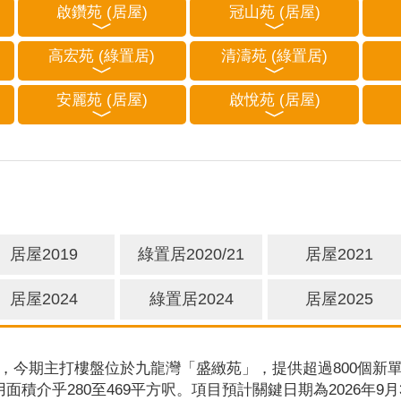
啟鑽苑 (居屋)
冠山苑 (居屋)
高宏苑 (綠置居)
清濤苑 (綠置居)
安麗苑 (居屋)
啟悅苑 (居屋)
居屋2019
綠置居2020/21
居屋2021
居屋2024
綠置居2024
居屋2025
，今期主打樓盤位於九龍灣「盛緻苑」，提供超過800個新單
用面積介乎280至469平方呎。項目預計關鍵日期為2026年