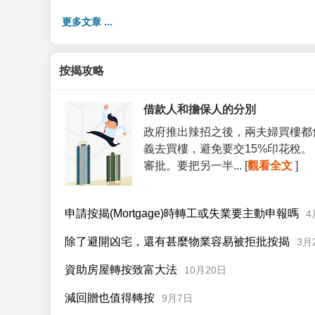
更多文章 ...
按揭攻略
借款人和擔保人的分別
政府推出辣招之後，兩夫婦買樓都
義去買樓，避免要交15%印花稅
審批。要把另一半... [
觀看全文
]
申請按揭(Mortgage)時轉工或失業要主動申報嗎
4
除了避開凶宅，還有甚麼物業容易被拒批按揭
3月
資助房屋轉按致富大法
10月20日
減回贈也值得轉按
9月7日