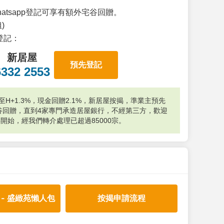
atsapp登記可享有額外宅谷回贈。
)
p登記：
新居屋
預先登記
6332 2553
H+1.3%，現金回贈2.1%，新居屋按揭，準業主預先
外宅谷回贈，直到4家專門承造居屋銀行，不經第三方，歡迎
年開始，經我們轉介處理已超過85000宗。
 - 盛緻苑懶人包
按揭申請流程