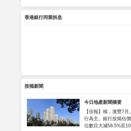
香港銀行同業拆息
按揭新聞
今日地產新聞摘要
【信報】稱，滙豐7月
行為主。銀行按揭估價
位數目大減56.5%至10