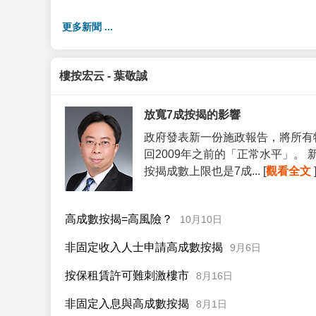
更多新聞 ...
樓按宏云 - 葉敬誠
放寬7成按揭的影響
政府發表新一份施政報告，將所有
回2009年之前的「正常水平」。
按揭成數上限也是7成... [
觀看全文
高成數按揭=高風險？
10月10日
非固定收入人士申請高成數按揭
9月6日
按保租賃許可難刺激樓市
8月16日
非固定入息與高成數按揭
8月1日