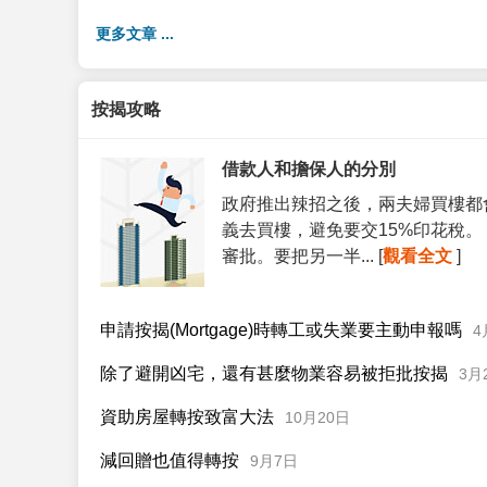
更多文章 ...
按揭攻略
借款人和擔保人的分別
政府推出辣招之後，兩夫婦買樓都
義去買樓，避免要交15%印花稅
審批。要把另一半... [
觀看全文
]
申請按揭(Mortgage)時轉工或失業要主動申報嗎
4
除了避開凶宅，還有甚麼物業容易被拒批按揭
3月
資助房屋轉按致富大法
10月20日
減回贈也值得轉按
9月7日