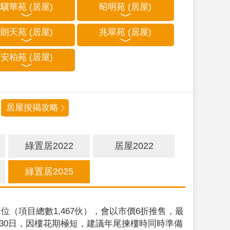
驥華苑 (居屋)
昭明苑 (居屋)
朗天苑 (居屋)
兆翠苑 (居屋)
安柏苑 (居屋)
居屋按揭攻略
綠置居2022
居屋2022
綠置居2025
位（項目總數1,467伙），會以市價6折推售，最
9月30日，因樓花期極短，建議年尾揀樓時同時準備