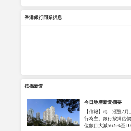
香港銀行同業拆息
按揭新聞
今日地產新聞摘要
【信報】稱，滙豐7月
行為主。銀行按揭估價
位數目大減56.5%至10