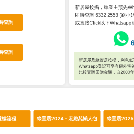
新居屋按揭，準業主預先Wh
即時查詢 6332 2553 (劉小姐
時查詢
或直接Click以下Whatsap
時查詢
新居屋及綠置居按揭，利息低至
Whatsapp登記可享有額
比較實際回贈金額，自2000
選樓流程
綠置居2024 - 宏緻苑懶人包
綠置居2025