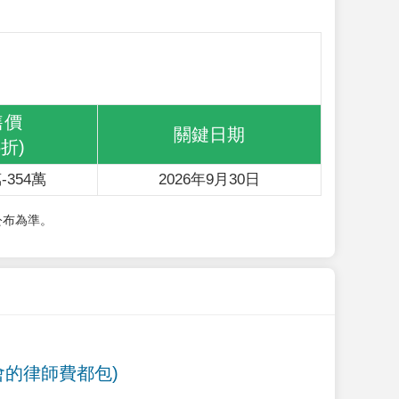
售價
關鍵日期
6折)
-354萬
2026年9月30日
公布為準。
會的律師費都包)