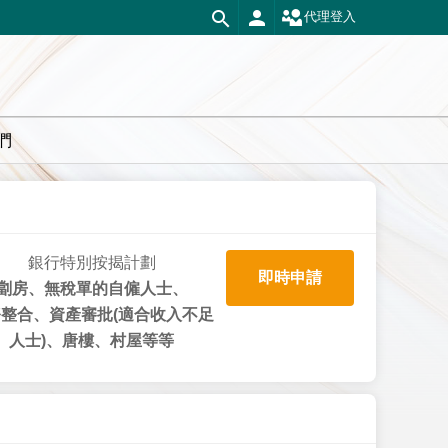
代理登入
們
銀行特別按揭計劃
即時申請
劏房、無稅單的自僱人士、
整合、資產審批(適合收入不足
人士)、唐樓、村屋等等