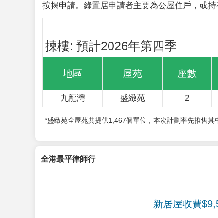
按揭申請。綠置居申請者主要為公屋住戶，或持
揀樓: 預計2026年第四季
地區
屋苑
座數
九龍灣
盛緻苑
2
*盛緻苑全屋苑共提供1,467個單位，本次計劃率先推售
全港最平律師行
新居屋收費$9,5