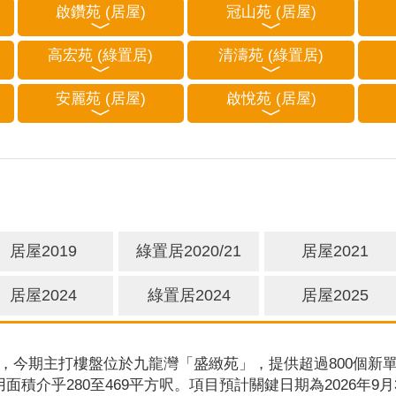
啟鑽苑 (居屋)
冠山苑 (居屋)
高宏苑 (綠置居)
清濤苑 (綠置居)
安麗苑 (居屋)
啟悅苑 (居屋)
居屋2019
綠置居2020/21
居屋2021
居屋2024
綠置居2024
居屋2025
，今期主打樓盤位於九龍灣「盛緻苑」，提供超過800個新單
用面積介乎280至469平方呎。項目預計關鍵日期為2026年