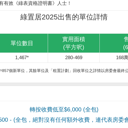
有有效《綠表資格證明書》人士！
綠置居2025出售的單位詳情
實用面積
單位數目
(平方呎)
(
1,467*
280-469
168萬
其中857個新單位，其餘單位及「租置計劃」回收單位之詳情以房委會最終
轉按收費低至$6,000 (全包)
00
- (全包，絕對沒有任何額外收費，連代表房委