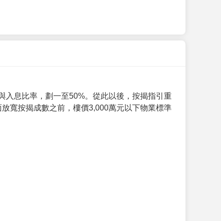
與入息比率，劃一至50%。從此以後，按揭指引重
放寬按揭成數之前，樓價3,000萬元以下物業標準