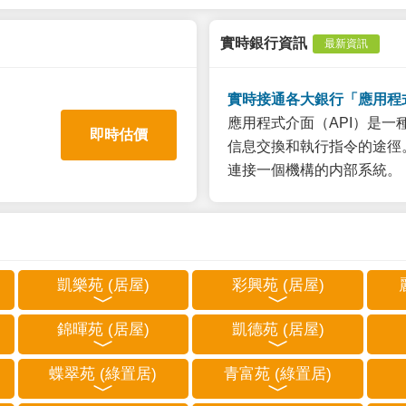
實時銀行資訊
最新資訊
實時接通各大銀行「應用程
應用程式介面（API）是
即時估價
信息交換和執行指令的途徑。
連接一個機構的内部系統。
凱樂苑 (居屋)
彩興苑 (居屋)
錦暉苑 (居屋)
凱德苑 (居屋)
蝶翠苑 (綠置居)
青富苑 (綠置居)