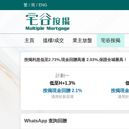
繁
/
简
/
ENG
主頁
搵樓/成交
業主放盤
宅谷按揭
按揭利息低至2.73%,現金回贈高達 2.03%,保證全城最高！
計劃一
低至H+1.3%
低
按揭現金回贈 2.1%
按揭現金
適用於新居屋
適用於
WhatsApp 查詢回贈