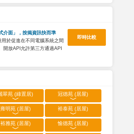
式介面」，按揭資訊快而準
即時比較
一種用於促進在不同電腦系統之間
開放API允許第三方通過API
麗翠苑 (綠置居)
冠德苑 (居屋)
雍明苑 (居屋)
裕泰苑 (居屋)
裕雅苑 (居屋)
愉德苑 (居屋)