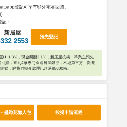
atsapp登記可享有額外宅谷回贈。
)
p登記：
新居屋
預先登記
6332 2553
H+1.3%，現金回贈2.1%，新居屋按揭，準業主預先
外宅谷回贈，直到4家專門承造居屋銀行，不經第三方，歡迎
年開始，經我們轉介處理已超過85000宗。
 - 盛緻苑懶人包
按揭申請流程