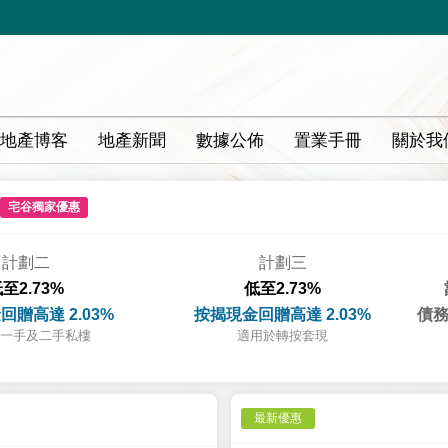
地產博客
地產新聞
數據公佈
置業手冊
關於我
宅谷獨家優惠
計劃二
計劃三
至2.73%
低至2.73%
回贈高達 2.03%
按揭現金回贈高達 2.03%
債務
一手及二手私樓
適用於轉按套現
最新優惠