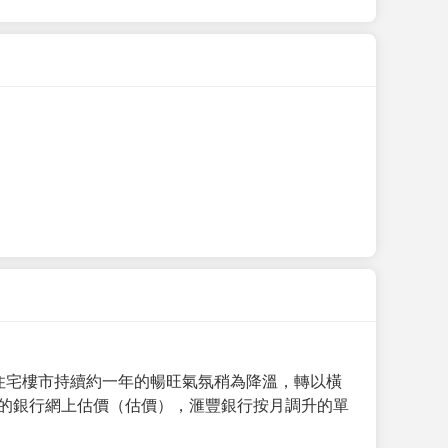
手住宅樓市持續約一年的暢旺氣氛稍為降溫，轉以橫
月的銀行網上估價（估價），滙豐銀行按月調升的單