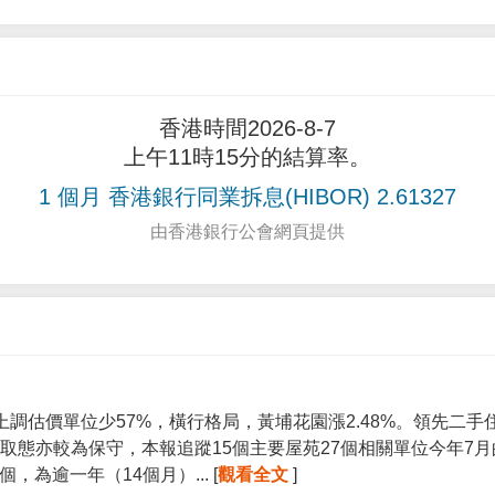
香港時間2026-8-7
上午11時15分的結算率。
1 個月 香港銀行同業拆息(HIBOR) 2.61327
由香港銀行公會網頁提供
上調估價單位少57%，橫行格局，黃埔花園漲2.48%。領先二
取態亦較為保守，本報追蹤15個主要屋苑27個相關單位今年7
個，為逾一年（14個月）... [
觀看全文
]