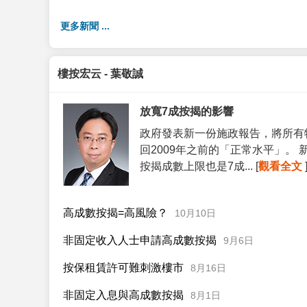
更多新聞 ...
樓按宏云 - 葉敬誠
放寬7成按揭的影響
政府發表新一份施政報告，將所有
回2009年之前的「正常水平」。
按揭成數上限也是7成... [
觀看全文
高成數按揭=高風險？
10月10日
非固定收入人士申請高成數按揭
9月6日
按保租賃許可難刺激樓市
8月16日
非固定入息與高成數按揭
8月1日