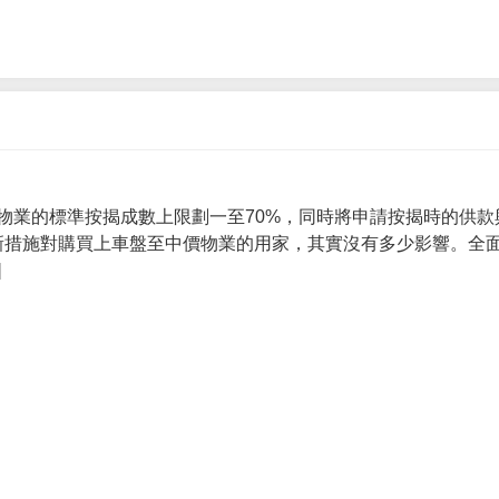
物業的標準按揭成數上限劃一至70%，同時將申請按揭時的供款
 新措施對購買上車盤至中價物業的用家，其實沒有多少影響。全面
]