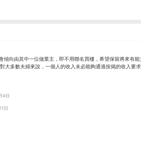
會傾向由其中一位做業主，即不用聯名買樓，希望保留將來有能
。 對大多數夫婦來說，一個人的收入未必能夠通過按揭的收入要
月4日
27日