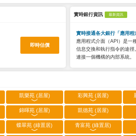
實時銀行資訊
最新資訊
實時接通各大銀行「應用程
應用程式介面（API）是
即時估價
信息交換和執行指令的途徑。
連接一個機構的内部系統。
凱樂苑 (居屋)
彩興苑 (居屋)
錦暉苑 (居屋)
凱德苑 (居屋)
蝶翠苑 (綠置居)
青富苑 (綠置居)