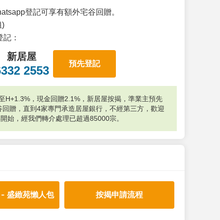
atsapp登記可享有額外宅谷回贈。
)
p登記：
新居屋
預先登記
6332 2553
H+1.3%，現金回贈2.1%，新居屋按揭，準業主預先
外宅谷回贈，直到4家專門承造居屋銀行，不經第三方，歡迎
年開始，經我們轉介處理已超過85000宗。
 - 盛緻苑懶人包
按揭申請流程