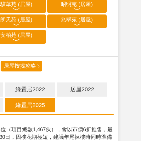
驥華苑 (居屋)
昭明苑 (居屋)
朗天苑 (居屋)
兆翠苑 (居屋)
安柏苑 (居屋)
居屋按揭攻略
綠置居2022
居屋2022
綠置居2025
位（項目總數1,467伙），會以市價6折推售，最
9月30日，因樓花期極短，建議年尾揀樓時同時準備