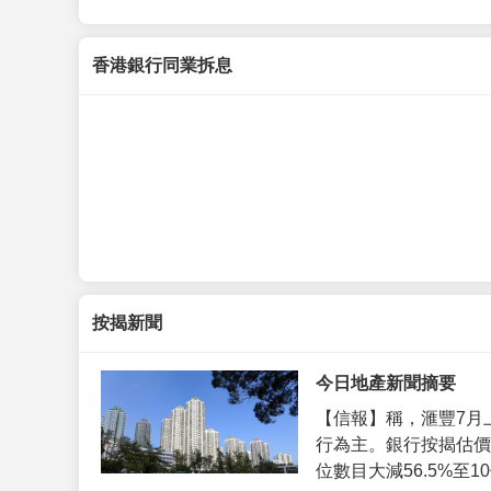
香港銀行同業拆息
按揭新聞
今日地產新聞摘要
【信報】稱，滙豐7月
行為主。銀行按揭估價
位數目大減56.5%至10