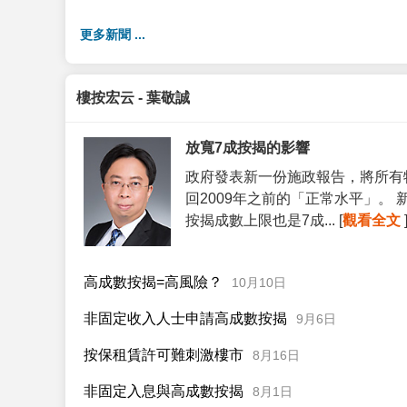
更多新聞 ...
樓按宏云 - 葉敬誠
放寬7成按揭的影響
政府發表新一份施政報告，將所有
回2009年之前的「正常水平」。
按揭成數上限也是7成... [
觀看全文
高成數按揭=高風險？
10月10日
非固定收入人士申請高成數按揭
9月6日
按保租賃許可難刺激樓市
8月16日
非固定入息與高成數按揭
8月1日