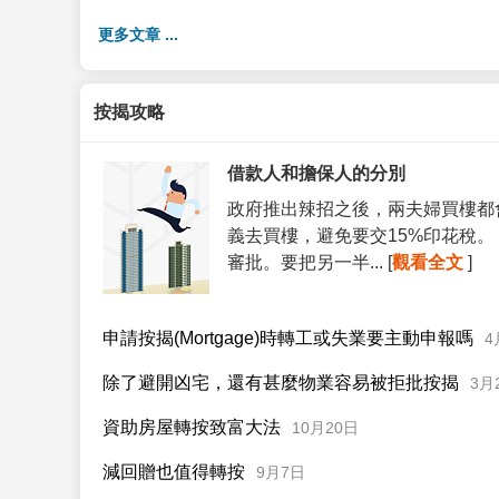
更多文章 ...
按揭攻略
借款人和擔保人的分別
政府推出辣招之後，兩夫婦買樓都
義去買樓，避免要交15%印花稅
審批。要把另一半... [
觀看全文
]
申請按揭(Mortgage)時轉工或失業要主動申報嗎
4
除了避開凶宅，還有甚麼物業容易被拒批按揭
3月
資助房屋轉按致富大法
10月20日
減回贈也值得轉按
9月7日