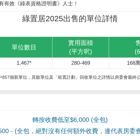
有有效《綠表資格證明書》人士！
綠置居2025出售的單位詳情
實用面積
單位數目
(平方呎)
(
1,467*
280-469
168萬
其中857個新單位，其餘單位及「租置計劃」回收單位之詳情以房委會最終
轉按收費低至$6,000 (全包)
00
- (全包，絕對沒有任何額外收費，連代表房委