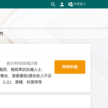
代理登入
們
銀行特別按揭計劃
即時申請
劏房、無稅單的自僱人士、
整合、資產審批(適合收入不足
人士)、唐樓、村屋等等