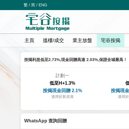
繁
/
简
/
ENG
主頁
搵樓/成交
業主放盤
宅谷按揭
按揭利息低至2.73%,現金回贈高達 2.03%,保證全城最高！
計劃一
低至H+1.3%
低
按揭現金回贈 2.1%
按揭現金
適用於新居屋
適用於
WhatsApp 查詢回贈