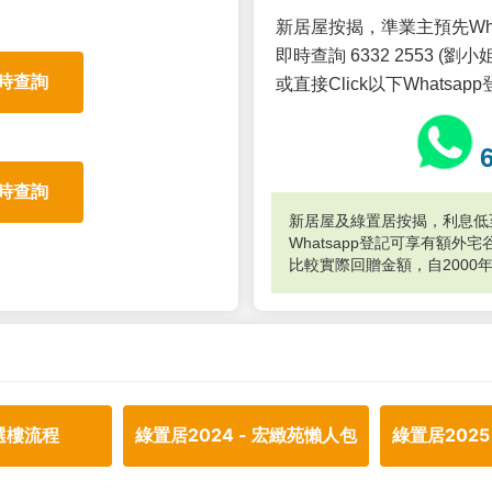
新居屋按揭，準業主預先Wh
即時查詢 6332 2553 (劉小姐
時查詢
或直接Click以下Whatsap
時查詢
新居屋及綠置居按揭，利息低至
Whatsapp登記可享有額
比較實際回贈金額，自2000
選樓流程
綠置居2024 - 宏緻苑懶人包
綠置居2025