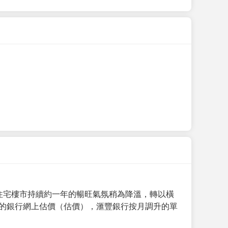
手住宅樓市持續約一年的暢旺氣氛稍為降溫，轉以橫
月的銀行網上估價（估價），滙豐銀行按月調升的單