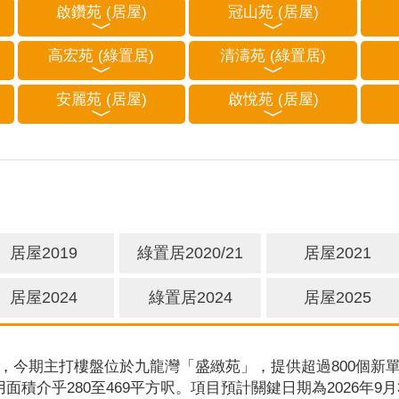
啟鑽苑 (居屋)
冠山苑 (居屋)
高宏苑 (綠置居)
清濤苑 (綠置居)
安麗苑 (居屋)
啟悅苑 (居屋)
居屋2019
綠置居2020/21
居屋2021
居屋2024
綠置居2024
居屋2025
，今期主打樓盤位於九龍灣「盛緻苑」，提供超過800個新單
用面積介乎280至469平方呎。項目預計關鍵日期為2026年