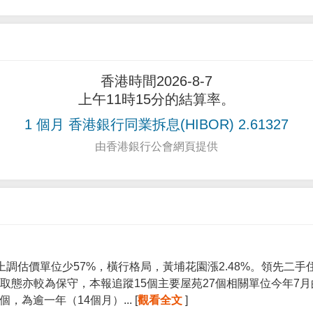
香港時間2026-8-7
上午11時15分的結算率。
1 個月 香港銀行同業拆息(HIBOR) 2.61327
由香港銀行公會網頁提供
上調估價單位少57%，橫行格局，黃埔花園漲2.48%。領先二
取態亦較為保守，本報追蹤15個主要屋苑27個相關單位今年7
個，為逾一年（14個月）... [
觀看全文
]