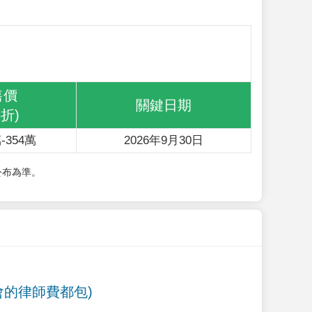
售價
關鍵日期
6折)
-354萬
2026年9月30日
公布為準。
會的律師費都包)