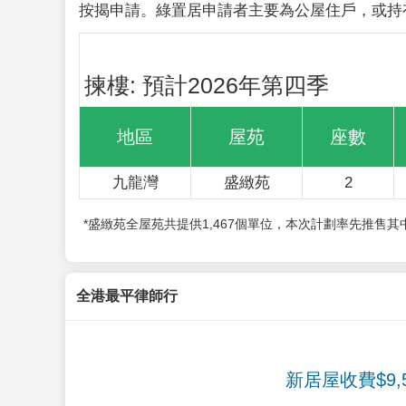
按揭申請。綠置居申請者主要為公屋住戶，或持
揀樓: 預計2026年第四季
地區
屋苑
座數
九龍灣
盛緻苑
2
*盛緻苑全屋苑共提供1,467個單位，本次計劃率先推售
全港最平律師行
新居屋收費$9,5