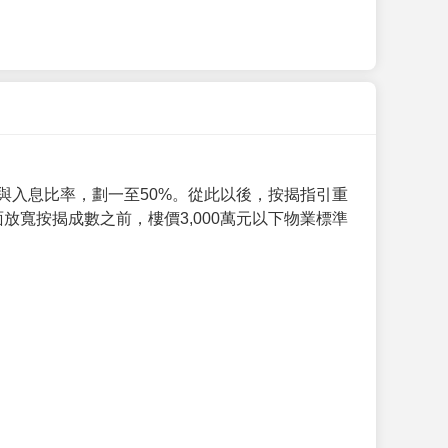
與入息比率，劃一至50%。從此以後，按揭指引重
放寬按揭成數之前，樓價3,000萬元以下物業標準