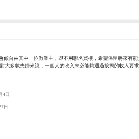
會傾向由其中一位做業主，即不用聯名買樓，希望保留將來有能
。 對大多數夫婦來說，一個人的收入未必能夠通過按揭的收入要
月4日
27日