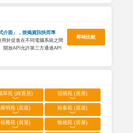
式介面」，按揭資訊快而準
即時比較
一種用於促進在不同電腦系統之間
開放API允許第三方通過API
麗翠苑 (綠置居)
冠德苑 (居屋)
雍明苑 (居屋)
裕泰苑 (居屋)
裕雅苑 (居屋)
愉德苑 (居屋)