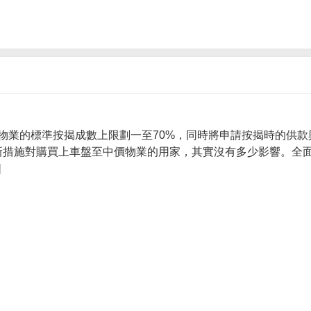
物業的標準按揭成數上限劃一至70%，同時將申請按揭時的供款
 新措施對購買上車盤至中價物業的用家，其實沒有多少影響。全面
]