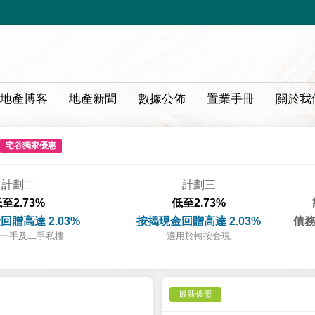
地產博客
地產新聞
數據公佈
置業手冊
關於我
宅谷獨家優惠
計劃二
計劃三
至2.73%
低至2.73%
回贈高達 2.03%
按揭現金回贈高達 2.03%
債務
一手及二手私樓
適用於轉按套現
最新優惠