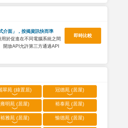
式介面」，按揭資訊快而準
即時比較
一種用於促進在不同電腦系統之間
開放API允許第三方通過API
麗翠苑 (綠置居)
冠德苑 (居屋)
雍明苑 (居屋)
裕泰苑 (居屋)
裕雅苑 (居屋)
愉德苑 (居屋)