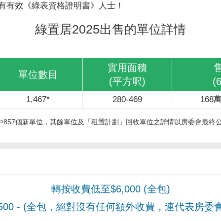
有有效《綠表資格證明書》人士！
綠置居2025出售的單位詳情
實用面積
單位數目
(平方呎)
(
1,467*
280-469
168萬
其中857個新單位，其餘單位及「租置計劃」回收單位之詳情以房委會最終
轉按收費低至$6,000 (全包)
00
- (全包，絕對沒有任何額外收費，連代表房委