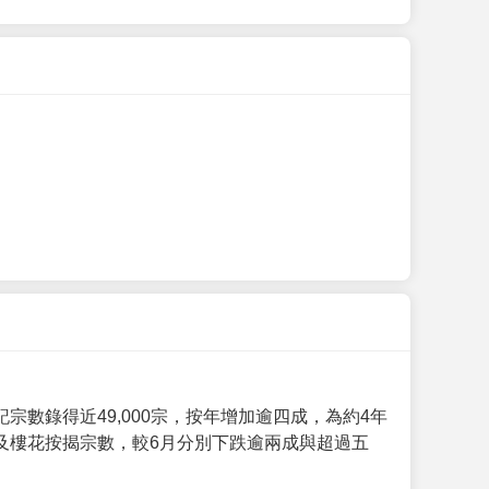
數錄得近49,000宗，按年增加逾四成，為約4年
及樓花按揭宗數，較6月分別下跌逾兩成與超過五