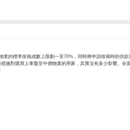
物業的標準按揭成數上限劃一至70%，同時將申請按揭時的供款
 新措施對購買上車盤至中價物業的用家，其實沒有多少影響。全面
]