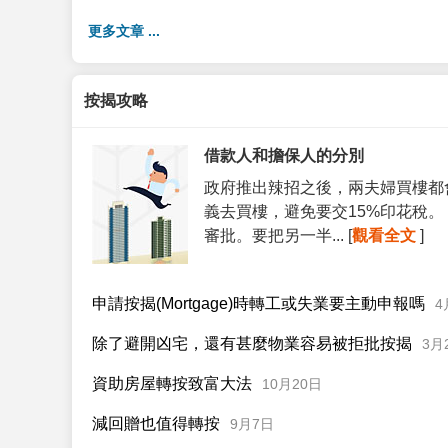
更多文章 ...
按揭攻略
借款人和擔保人的分別
政府推出辣招之後，兩夫婦買樓都
義去買樓，避免要交15%印花稅
審批。要把另一半... [
觀看全文
]
申請按揭(Mortgage)時轉工或失業要主動申報嗎
4
除了避開凶宅，還有甚麼物業容易被拒批按揭
3月
資助房屋轉按致富大法
10月20日
減回贈也值得轉按
9月7日