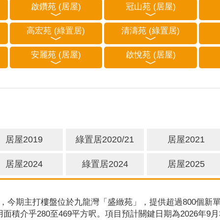
啟鑽苑 (居屋)
冠山苑 (居屋)
高宏苑 (綠置居)
清濤苑 (綠置居)
安麗苑 (居屋)
啟悅苑 (居屋)
居屋2019
綠置居2020/21
居屋2021
居屋2024
綠置居2024
居屋2025
，今期主打樓盤位於九龍灣「盛緻苑」，提供超過800個新單
用面積介乎280至469平方呎。項目預計關鍵日期為2026年