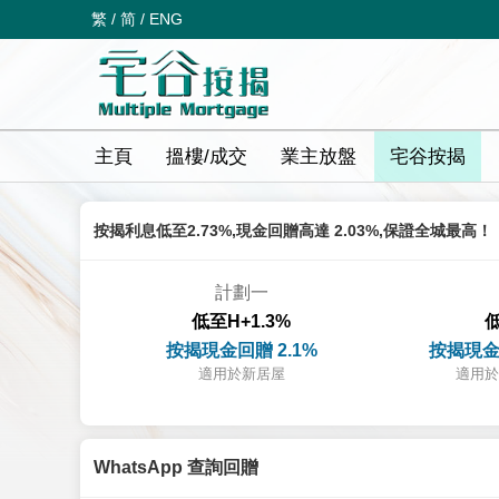
繁
/
简
/
ENG
主頁
搵樓/成交
業主放盤
宅谷按揭
按揭利息低至2.73%,現金回贈高達 2.03%,保證全城最高！
計劃一
低至H+1.3%
低
按揭現金回贈 2.1%
按揭現金
適用於新居屋
適用於
WhatsApp 查詢回贈