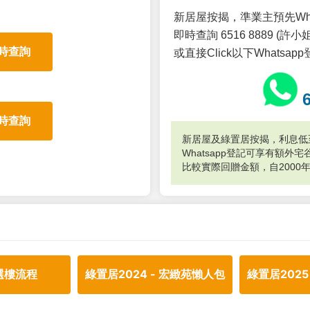
新居屋按揭，準業主預先Wh
即時查詢 6516 8889 (許小姐
時查詢
或直接Click以下Whatsap
時查詢
新居屋及綠置居按揭，利息低至
Whatsapp登記可享有額
比較實際回贈金額，自2000
選樓流程
綠置居2024 - 宏緻苑懶人包
綠置居2025