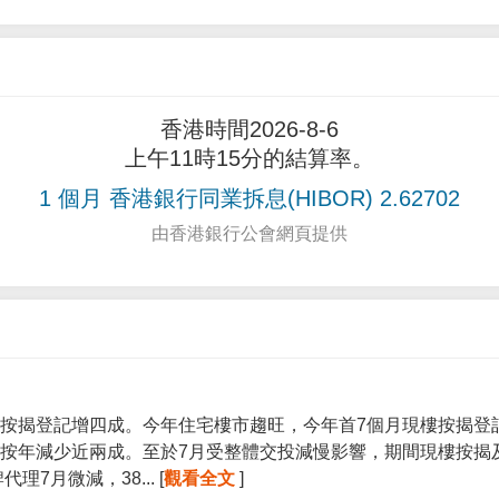
香港時間2026-8-6
上午11時15分的結算率。
1 個月 香港銀行同業拆息(HIBOR) 2.62702
由香港銀行公會網頁提供
按揭登記增四成。今年住宅樓市趨旺，今年首7個月現樓按揭登記宗
按年減少近兩成。至於7月受整體交投減慢影響，期間現樓按揭
7月微減，38... [
觀看全文
]