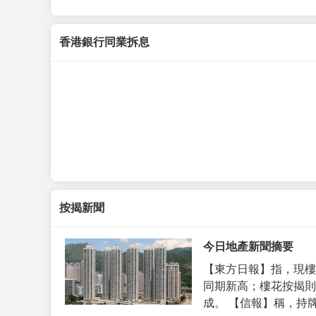
香港銀行同業拆息
按揭新聞
今日地產新聞摘要
【東方日報】指，現樓
同期新高；樓花按揭則
成。 【信報】稱，持牌代理