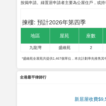
按揭申請。綠置居申請者主要為公屋住戶，或持
揀樓: 預計2026年第四季
地區
屋苑
座數
九龍灣
盛緻苑
2
*盛緻苑全屋苑共提供1,467個單位，本次計劃率先推售
全港最平律師行
新居屋收費$9,5