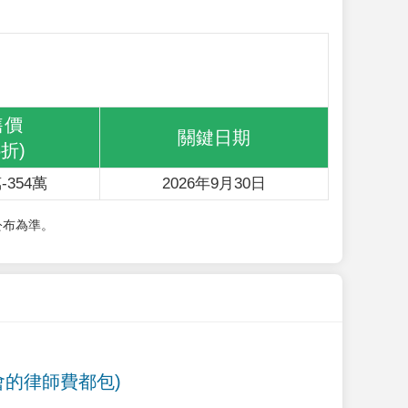
售價
關鍵日期
6折)
-354萬
2026年9月30日
公布為準。
會的律師費都包)