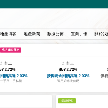
地產博客
地產新聞
數據公佈
置業手冊
關於我
宅谷獨家優惠
計劃二
計劃三
至2.73%
低至2.73%
回贈高達 2.03%
按揭現金回贈高達 2.03%
債務
一手及二手私樓
適用於轉按套現
最新優惠