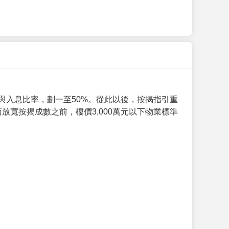
與入息比率，劃一至50%。從此以後，按揭指引重
放寬按揭成數之前，樓價3,000萬元以下物業標準