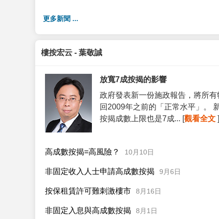
更多新聞 ...
樓按宏云 - 葉敬誠
放寬7成按揭的影響
政府發表新一份施政報告，將所有
回2009年之前的「正常水平」。
按揭成數上限也是7成... [
觀看全文
高成數按揭=高風險？
10月10日
非固定收入人士申請高成數按揭
9月6日
按保租賃許可難刺激樓市
8月16日
非固定入息與高成數按揭
8月1日