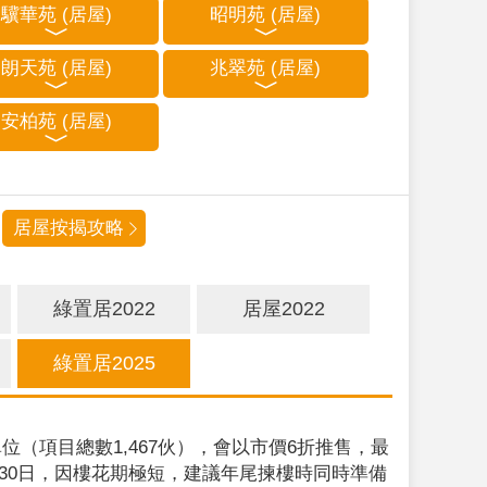
驥華苑 (居屋)
昭明苑 (居屋)
朗天苑 (居屋)
兆翠苑 (居屋)
安柏苑 (居屋)
居屋按揭攻略
綠置居2022
居屋2022
綠置居2025
位（項目總數1,467伙），會以市價6折推售，最
9月30日，因樓花期極短，建議年尾揀樓時同時準備