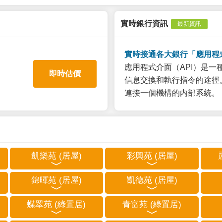
實時銀行資訊
最新資訊
實時接通各大銀行「應用程
應用程式介面（API）是
即時估價
信息交換和執行指令的途徑。
連接一個機構的内部系統。
凱樂苑 (居屋)
彩興苑 (居屋)
錦暉苑 (居屋)
凱德苑 (居屋)
蝶翠苑 (綠置居)
青富苑 (綠置居)