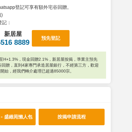
atsapp登記可享有額外宅谷回贈。
)
p登記：
新居屋
預先登記
6516 8889
H+1.3%，現金回贈2.1%，新居屋按揭，準業主預先
外宅谷回贈，直到4家專門承造居屋銀行，不經第三方，歡迎
年開始，經我們轉介處理已超過85000宗。
 - 盛緻苑懶人包
按揭申請流程