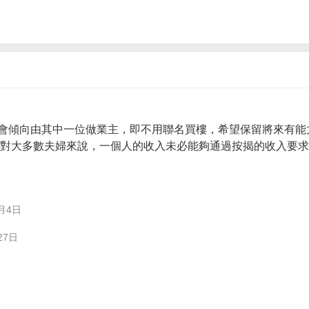
會傾向由其中一位做業主，即不用聯名買樓，希望保留將來有能
。 對大多數夫婦來說，一個人的收入未必能夠通過按揭的收入要
月4日
27日