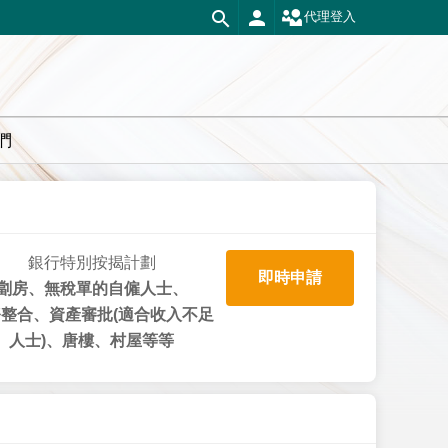
代理登入
們
銀行特別按揭計劃
即時申請
劏房、無稅單的自僱人士、
整合、資產審批(適合收入不足
人士)、唐樓、村屋等等