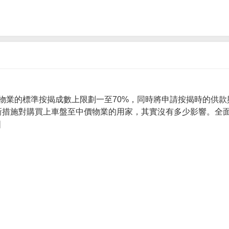
物業的標準按揭成數上限劃一至70%，同時將申請按揭時的供款
 新措施對購買上車盤至中價物業的用家，其實沒有多少影響。全面
]