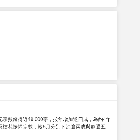
數錄得近49,000宗，按年增加逾四成，為約4年
及樓花按揭宗數，較6月分別下跌逾兩成與超過五