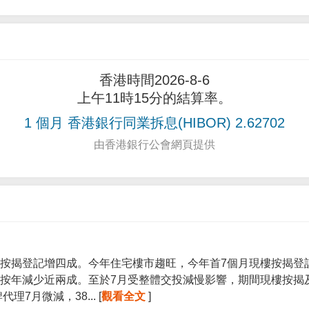
香港時間2026-8-6
上午11時15分的結算率。
1 個月 香港銀行同業拆息(HIBOR) 2.62702
由香港銀行公會網頁提供
按揭登記增四成。今年住宅樓市趨旺，今年首7個月現樓按揭登記宗
按年減少近兩成。至於7月受整體交投減慢影響，期間現樓按揭
7月微減，38... [
觀看全文
]