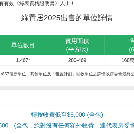
有有效《綠表資格證明書》人士！
綠置居2025出售的單位詳情
實用面積
單位數目
(平方呎)
(
1,467*
280-469
168萬
其中857個新單位，其餘單位及「租置計劃」回收單位之詳情以房委會最終
轉按收費低至$6,000 (全包)
00
- (全包，絕對沒有任何額外收費，連代表房委