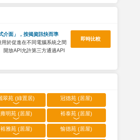
式介面」，按揭資訊快而準
即時比較
一種用於促進在不同電腦系統之間
開放API允許第三方通過API
麗翠苑 (綠置居)
冠德苑 (居屋)
雍明苑 (居屋)
裕泰苑 (居屋)
裕雅苑 (居屋)
愉德苑 (居屋)