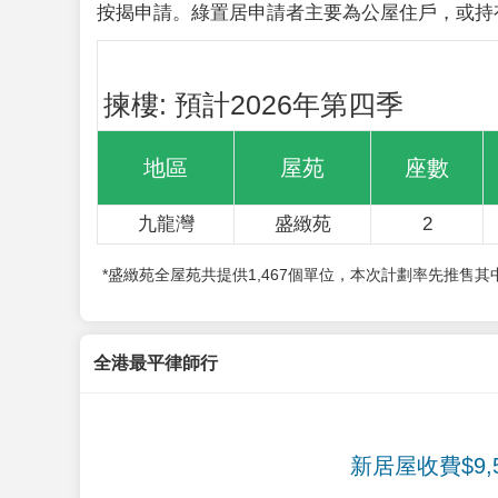
按揭申請。綠置居申請者主要為公屋住戶，或持
揀樓: 預計2026年第四季
地區
屋苑
座數
九龍灣
盛緻苑
2
*盛緻苑全屋苑共提供1,467個單位，本次計劃率先推售
全港最平律師行
新居屋收費$9,5