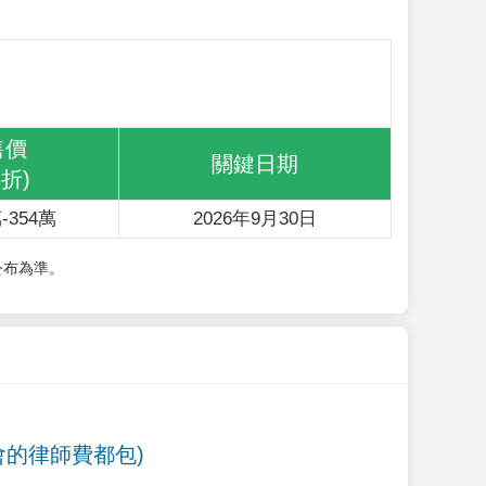
售價
關鍵日期
6折)
-354萬
2026年9月30日
公布為準。
會的律師費都包)