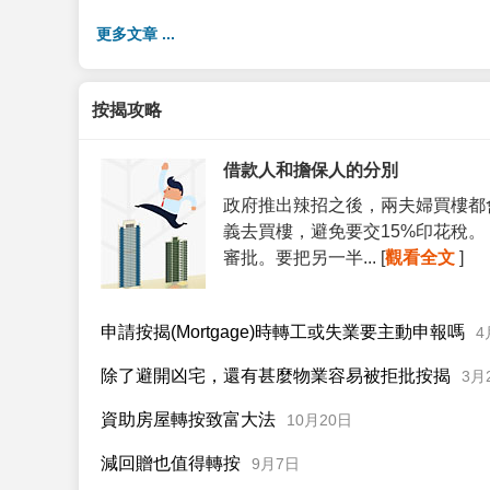
更多文章 ...
按揭攻略
借款人和擔保人的分別
政府推出辣招之後，兩夫婦買樓都
義去買樓，避免要交15%印花稅
審批。要把另一半... [
觀看全文
]
申請按揭(Mortgage)時轉工或失業要主動申報嗎
4
除了避開凶宅，還有甚麼物業容易被拒批按揭
3月
資助房屋轉按致富大法
10月20日
減回贈也值得轉按
9月7日