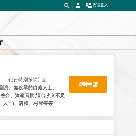
代理登入
們
銀行特別按揭計劃
即時申請
劏房、無稅單的自僱人士、
整合、資產審批(適合收入不足
人士)、唐樓、村屋等等