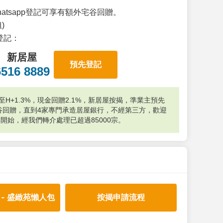
atsapp登記可享有額外宅谷回贈。
)
p登記：
新居屋
預先登記
6516 8889
H+1.3%，現金回贈2.1%，新居屋按揭，準業主預先
外宅谷回贈，直到4家專門承造居屋銀行，不經第三方，歡迎
年開始，經我們轉介處理已超過85000宗。
 - 盛緻苑懶人包
按揭申請流程