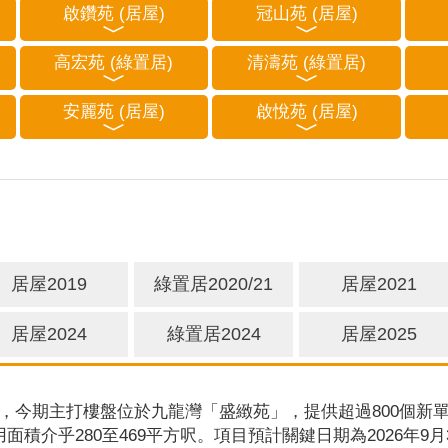
啟鑽苑 (居屋)
冠山苑 (居屋)
高宏苑 (綠置居)
清濤苑 (綠置居)
安麗苑 (居屋)
啟悅苑 (居屋)
居屋2019
綠置居2020/21
居屋2021
居屋2024
綠置居2024
居屋2025
，今期主打樓盤位於九龍灣「盛緻苑」，提供超過800個新單
用面積介乎280至469平方呎。項目預計關鍵日期為2026年