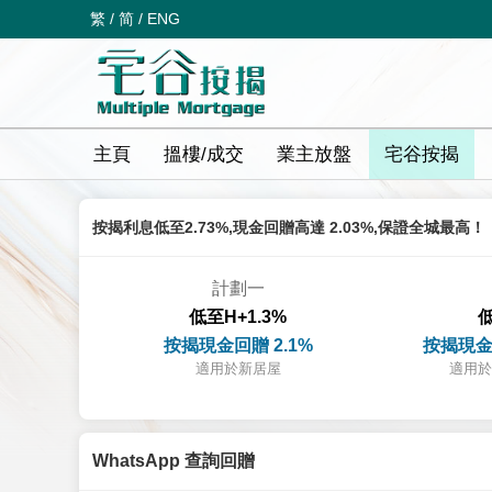
繁
/
简
/
ENG
主頁
搵樓/成交
業主放盤
宅谷按揭
按揭利息低至2.73%,現金回贈高達 2.03%,保證全城最高！
計劃一
低至H+1.3%
低
按揭現金回贈 2.1%
按揭現金
適用於新居屋
適用於
WhatsApp 查詢回贈