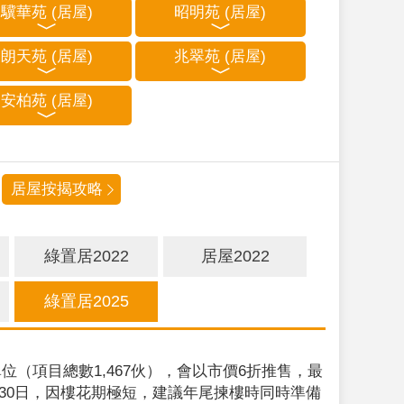
驥華苑 (居屋)
昭明苑 (居屋)
朗天苑 (居屋)
兆翠苑 (居屋)
安柏苑 (居屋)
居屋按揭攻略
綠置居2022
居屋2022
綠置居2025
位（項目總數1,467伙），會以市價6折推售，最
9月30日，因樓花期極短，建議年尾揀樓時同時準備