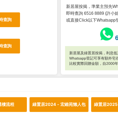
新居屋按揭，準業主預先Wh
即時查詢 6516 8889 (許小姐
時查詢
或直接Click以下Whatsap
時查詢
新居屋及綠置居按揭，利息低至
Whatsapp登記可享有額
比較實際回贈金額，自2000
選樓流程
綠置居2024 - 宏緻苑懶人包
綠置居2025