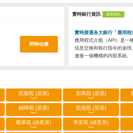
實時銀行資訊
最新資訊
實時接通各大銀行「應用程
應用程式介面（API）是
即時估價
信息交換和執行指令的途徑。
連接一個機構的内部系統。
凱樂苑 (居屋)
彩興苑 (居屋)
錦暉苑 (居屋)
凱德苑 (居屋)
蝶翠苑 (綠置居)
青富苑 (綠置居)