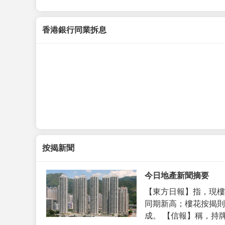
香港銀行同業拆息
按揭新聞
今日地產新聞摘要
【東方日報】指，現樓
同期新高；樓花按揭則
成。 【信報】稱，持牌代理