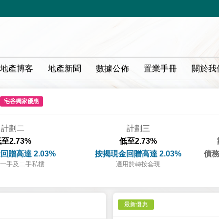
地產博客
地產新聞
數據公佈
置業手冊
關於我
宅谷獨家優惠
計劃二
計劃三
至2.73%
低至2.73%
回贈高達 2.03%
按揭現金回贈高達 2.03%
債務
一手及二手私樓
適用於轉按套現
最新優惠