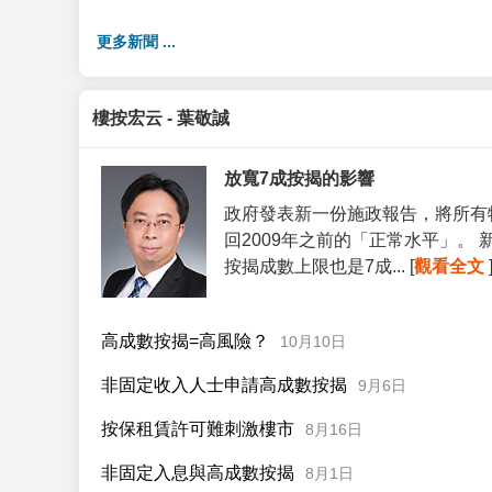
更多新聞 ...
樓按宏云 - 葉敬誠
放寬7成按揭的影響
政府發表新一份施政報告，將所有
回2009年之前的「正常水平」。
按揭成數上限也是7成... [
觀看全文
高成數按揭=高風險？
10月10日
非固定收入人士申請高成數按揭
9月6日
按保租賃許可難刺激樓市
8月16日
非固定入息與高成數按揭
8月1日