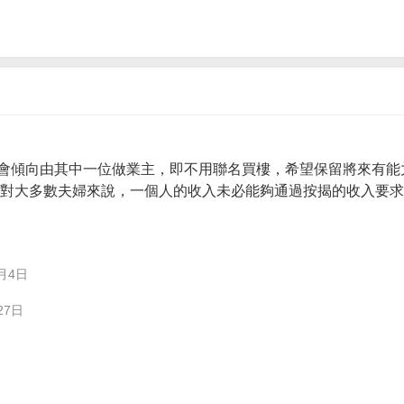
會傾向由其中一位做業主，即不用聯名買樓，希望保留將來有能
。 對大多數夫婦來說，一個人的收入未必能夠通過按揭的收入要
月4日
27日