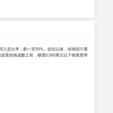
與入息比率，劃一至50%。從此以後，按揭指引重
放寬按揭成數之前，樓價3,000萬元以下物業標準