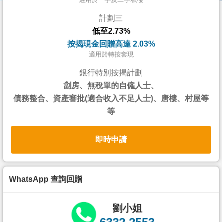
按
計劃三
揭
低至2.73%
地
按揭現金回贈高達 2.03%
產
適用於轉按套現
博
銀行特別按揭計劃
客
劏房、無稅單的自僱人士、
債務整合、資產審批(適合收入不足人士)、唐樓、村屋等
地
等
產
新
即時申請
聞
數
據
WhatsApp 查詢回贈
公
佈
劉小姐