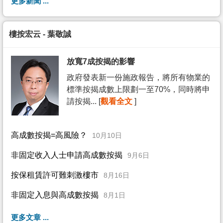
更多新聞 ...
樓按宏云 - 葉敬誠
放寬7成按揭的影響
政府發表新一份施政報告，將所有物業的
標準按揭成數上限劃一至70%，同時將申
請按揭... [
觀看全文
]
高成數按揭=高風險？
10月10日
非固定收入人士申請高成數按揭
9月6日
按保租賃許可難刺激樓市
8月16日
非固定入息與高成數按揭
8月1日
更多文章 ...