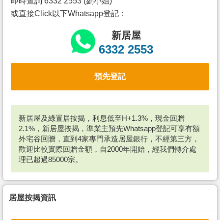
即時查詢 6332 2553 (劉小姐)
或直接Click以下Whatsapp登記：
新居屋
6332 2553
預先登記
新居屋及綠置居按揭，利息低至H+1.3%，現金回贈
2.1%，新居屋按揭，準業主預先Whatsapp登記可享有額
外宅谷回贈，直到4家專門承造居屋銀行，不經第三方，
歡迎比較實際回贈金額，自2000年開始，經我們轉介處
理已超過85000宗。
居屋按揭資訊