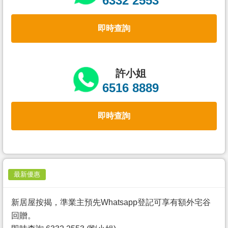
6332 2553
置
業
即時查詢
手
冊
關
許小姐
於
6516 8889
我
們
即時查詢
最新優惠
新居屋按揭，準業主預先Whatsapp登記可享有額外宅谷
回贈。