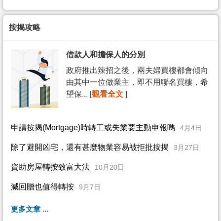
按揭攻略
借款人和擔保人的分別
政府推出辣招之後，兩夫婦買樓都會傾向
由其中一位做業主，即不用聯名買樓，希
望保... [
觀看全文
]
申請按揭(Mortgage)時轉工或失業要主動申報嗎
4月4日
除了避開凶宅，還有甚麼物業容易被拒批按揭
3月27日
資助房屋轉按致富大法
10月20日
減回贈也值得轉按
9月7日
更多文章 ...