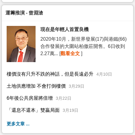
運籌推演 - 曾淵滄
現在是年輕人首置良機
2020年10月，新世界發展(17)與港鐵(66)
合作發展的大圍站柏傲莊開售。6日收到
2.27萬... [
觀看全文
]
樓價沒有只升不跌的神話，但是長遠必升
4月10日
土地供應增加 不會打倒樓價
3月29日
6年後公共房屋將倍增
3月22日
「還息不還本」雙贏局面
3月19日
更多文章 ...