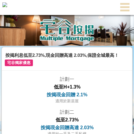
代
理
主
頁
搵
樓/
按揭利息低至2.73%,現金回贈高達 2.03%,保證全城最高！
成
宅谷獨家優惠
交
計劃一
業
低至H+1.3%
主
按揭現金回贈 2.1%
放
適用於新居屋
盤
計劃二
低至2.73%
宅
按揭現金回贈高達 2.03%
谷
適用於一手及二手私樓