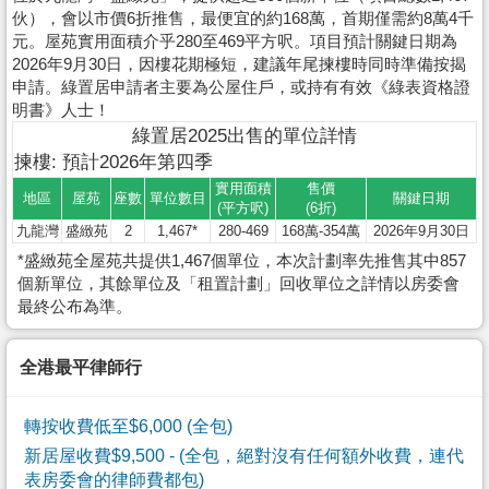
伙），會以市價6折推售，最便宜的約168萬，首期僅需約8萬4千
元。屋苑實用面積介乎280至469平方呎。項目預計關鍵日期為
2026年9月30日，因樓花期極短，建議年尾揀樓時同時準備按揭
申請。綠置居申請者主要為公屋住戶，或持有有效《綠表資格證
明書》人士！
綠置居2025出售的單位詳情
揀樓: 預計2026年第四季
實用面積
售價
地區
屋苑
座數
單位數目
關鍵日期
(平方呎)
(6折)
九龍灣
盛緻苑
2
1,467*
280-469
168萬-354萬
2026年9月30日
*盛緻苑全屋苑共提供1,467個單位，本次計劃率先推售其中857
個新單位，其餘單位及「租置計劃」回收單位之詳情以房委會
最終公布為準。
全港最平律師行
轉按收費低至$6,000 (全包)
新居屋收費$9,500
- (全包，絕對沒有任何額外收費，連代
表房委會的律師費都包)