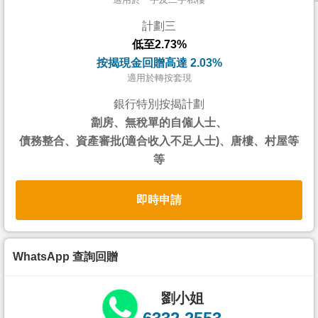
按
計劃三
揭
低至2.73%
地
按揭現金回贈高達 2.03%
產
適用於轉按套現
博
銀行特別按揭計劃
客
劏房、無稅單的自僱人士、
債務整合、資產審批(適合收入不足人士)、唐樓、村屋等
地
等
產
新
即時申請
聞
數
據
WhatsApp 查詢回贈
公
佈
劉小姐