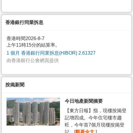
香港銀行同業拆息
香港時間2026-8-7
上午11時15分的結算率。
1 個月 香港銀行同業拆息(HIBOR) 2.61327
由香港銀行公會網頁提供
按揭新聞
今日地產新聞摘要
【東方日報】指，現樓按揭登
記增四成。今年住宅樓市趨
旺，今年首7個月現樓按揭登
記... [
觀看全文
]