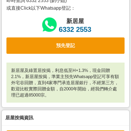
即時查詢 6332 2553 (劉小姐)
或直接Click以下Whatsapp登記：
新居屋
6332 2553
預先登記
新居屋及綠置居按揭，利息低至H+1.3%，現金回贈
2.1%，新居屋按揭，準業主預先Whatsapp登記可享有額
外宅谷回贈，直到4家專門承造居屋銀行，不經第三方，
歡迎比較實際回贈金額，自2000年開始，經我們轉介處
理已超過85000宗。
居屋按揭資訊