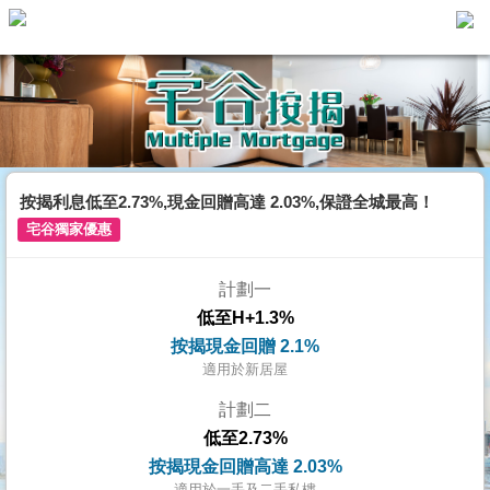
主
頁
代
理
搵
樓/
按揭利息低至2.73%,現金回贈高達 2.03%,保證全城最高！
成
宅谷獨家優惠
交
計劃一
業
低至H+1.3%
主
按揭現金回贈 2.1%
放
適用於新居屋
盤
計劃二
低至2.73%
宅
按揭現金回贈高達 2.03%
谷
適用於一手及二手私樓