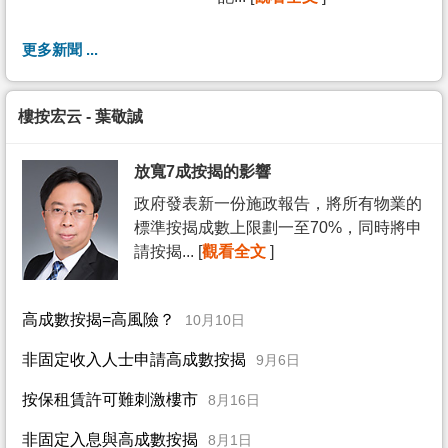
更多新聞 ...
樓按宏云 - 葉敬誠
放寬7成按揭的影響
政府發表新一份施政報告，將所有物業的
標準按揭成數上限劃一至70%，同時將申
請按揭... [
觀看全文
]
高成數按揭=高風險？
10月10日
非固定收入人士申請高成數按揭
9月6日
按保租賃許可難刺激樓市
8月16日
非固定入息與高成數按揭
8月1日