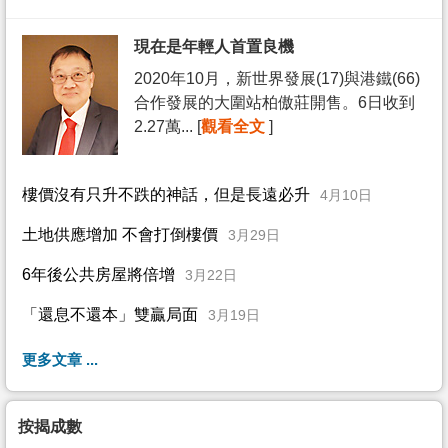
現在是年輕人首置良機
2020年10月，新世界發展(17)與港鐵(66)
合作發展的大圍站柏傲莊開售。6日收到
2.27萬... [
觀看全文
]
樓價沒有只升不跌的神話，但是長遠必升
4月10日
土地供應增加 不會打倒樓價
3月29日
6年後公共房屋將倍增
3月22日
「還息不還本」雙贏局面
3月19日
更多文章 ...
按揭成數