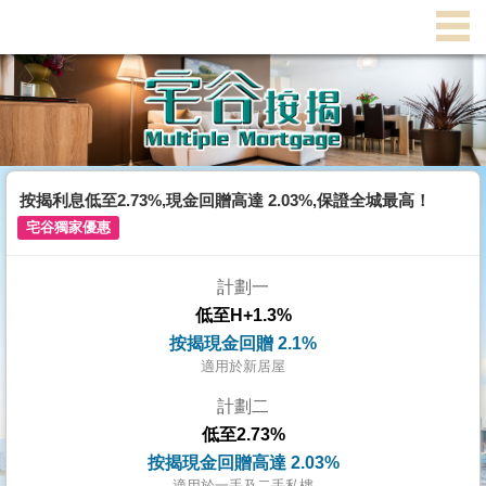
代
理
主
頁
搵
樓/
按揭利息低至2.73%,現金回贈高達 2.03%,保證全城最高！
成
宅谷獨家優惠
交
計劃一
業
低至H+1.3%
主
按揭現金回贈 2.1%
放
適用於新居屋
盤
計劃二
低至2.73%
宅
按揭現金回贈高達 2.03%
谷
適用於一手及二手私樓