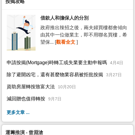
按揭攻略
借款人和擔保人的分別
政府推出辣招之後，兩夫婦買樓都會傾向
由其中一位做業主，即不用聯名買樓，希
望保... [
觀看全文
]
申請按揭(Mortgage)時轉工或失業要主動申報嗎
4月4日
除了避開凶宅，還有甚麼物業容易被拒批按揭
3月27日
資助房屋轉按致富大法
10月20日
減回贈也值得轉按
9月7日
更多文章 ...
運籌推演 - 曾淵滄