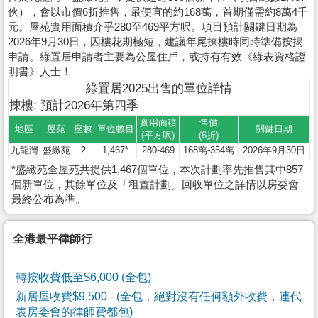
伙），會以市價6折推售，最便宜的約168萬，首期僅需約8萬4千
元。屋苑實用面積介乎280至469平方呎。項目預計關鍵日期為
2026年9月30日，因樓花期極短，建議年尾揀樓時同時準備按揭
申請。綠置居申請者主要為公屋住戶，或持有有效《綠表資格證
明書》人士！
綠置居2025出售的單位詳情
揀樓: 預計2026年第四季
實用面積
售價
地區
屋苑
座數
單位數目
關鍵日期
(平方呎)
(6折)
九龍灣
盛緻苑
2
1,467*
280-469
168萬-354萬
2026年9月30日
*盛緻苑全屋苑共提供1,467個單位，本次計劃率先推售其中857
個新單位，其餘單位及「租置計劃」回收單位之詳情以房委會
最終公布為準。
全港最平律師行
轉按收費低至$6,000 (全包)
新居屋收費$9,500
- (全包，絕對沒有任何額外收費，連代
表房委會的律師費都包)