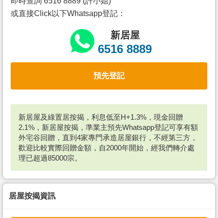
即時查詢 6516 8889 (許小姐)
或直接Click以下Whatsapp登記：
新居屋
6516 8889
預先登記
新居屋及綠置居按揭，利息低至H+1.3%，現金回贈
2.1%，新居屋按揭，準業主預先Whatsapp登記可享有額
外宅谷回贈，直到4家專門承造居屋銀行，不經第三方，
歡迎比較實際回贈金額，自2000年開始，經我們轉介處
理已超過85000宗。
居屋按揭資訊