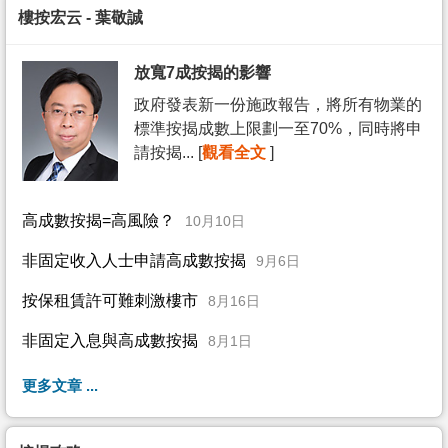
樓按宏云 - 葉敬誠
放寬7成按揭的影響
政府發表新一份施政報告，將所有物業的
標準按揭成數上限劃一至70%，同時將申
請按揭... [
觀看全文
]
高成數按揭=高風險？
10月10日
非固定收入人士申請高成數按揭
9月6日
按保租賃許可難刺激樓市
8月16日
非固定入息與高成數按揭
8月1日
更多文章 ...