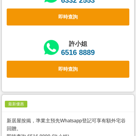
6332 2553
置
業
即時查詢
手
冊
關
許小姐
於
6516 8889
我
們
即時查詢
最新優惠
新居屋按揭，準業主預先Whatsapp登記可享有額外宅谷
回贈。