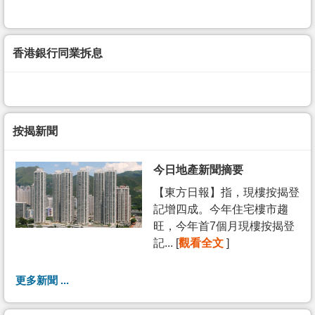
香港銀行同業拆息
按揭新聞
今日地產新聞摘要
【東方日報】指，現樓按揭登
記增四成。今年住宅樓市趨
旺，今年首7個月現樓按揭登
記... [
觀看全文
]
更多新聞 ...