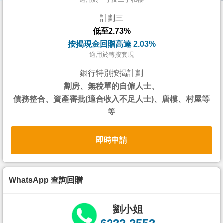
按
計劃三
揭
低至2.73%
地
按揭現金回贈高達 2.03%
產
適用於轉按套現
博
銀行特別按揭計劃
客
劏房、無稅單的自僱人士、
債務整合、資產審批(適合收入不足人士)、唐樓、村屋等
地
等
產
新
即時申請
聞
數
據
WhatsApp 查詢回贈
公
佈
劉小姐