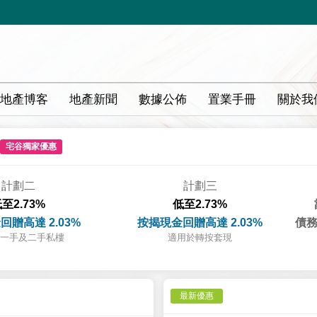
地產博客
地產新聞
數據公佈
置業手冊
關於我
宅谷獨家優惠
計劃二
計劃三
至2.73%
低至2.73%
回贈高達 2.03%
按揭現金回贈高達 2.03%
債務
一手及二手私樓
適用於轉按套現
最新優惠