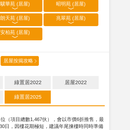
驥華苑 (居屋)
昭明苑 (居屋)
朗天苑 (居屋)
兆翠苑 (居屋)
安柏苑 (居屋)
居屋按揭攻略
綠置居2022
居屋2022
綠置居2025
位（項目總數1,467伙），會以市價6折推售，最
9月30日，因樓花期極短，建議年尾揀樓時同時準備