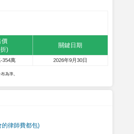
售價
關鍵日期
6折)
-354萬
2026年9月30日
公布為準。
會的律師費都包)