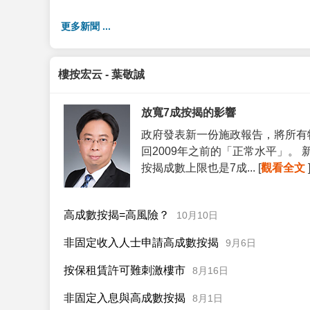
更多新聞 ...
樓按宏云 - 葉敬誠
放寬7成按揭的影響
政府發表新一份施政報告，將所有
回2009年之前的「正常水平」。
按揭成數上限也是7成... [
觀看全文
高成數按揭=高風險？
10月10日
非固定收入人士申請高成數按揭
9月6日
按保租賃許可難刺激樓市
8月16日
非固定入息與高成數按揭
8月1日