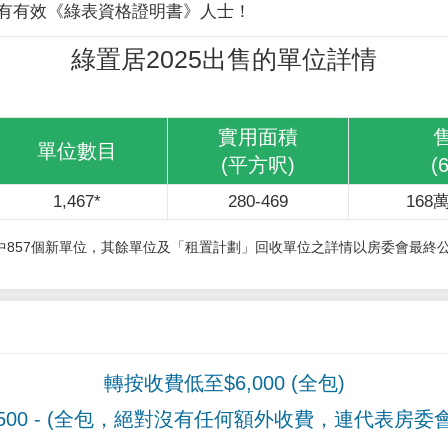
有有效《綠表資格證明書》人士！
綠置居2025出售的單位詳情
實用面積
單位數目
(平方呎)
(
1,467*
280-469
168萬
其中857個新單位，其餘單位及「租置計劃」回收單位之詳情以房委會最終
轉按收費低至$6,000 (全包)
00
- (全包，絕對沒有任何額外收費，連代表房委