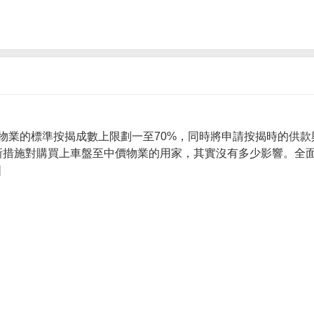
物業的標準按揭成數上限劃一至70%，同時將申請按揭時的供款
 新措施對購買上車盤至中價物業的用家，其實沒有多少影響。全面
]