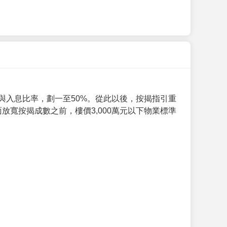
與入息比率，劃一至50%。從此以後，按揭指引重
放寬按揭成數之前，樓價3,000萬元以下物業標準