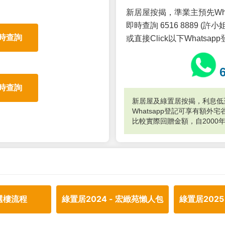
新居屋按揭，準業主預先Wh
即時查詢 6516 8889 (許小姐
時查詢
或直接Click以下Whatsap
時查詢
新居屋及綠置居按揭，利息低至
Whatsapp登記可享有額
比較實際回贈金額，自2000
選樓流程
綠置居2024 - 宏緻苑懶人包
綠置居2025