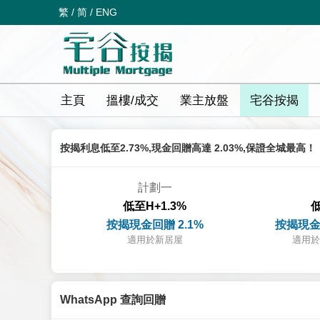
繁
/
简
/
ENG
主頁
搵樓/成交
業主放盤
宅谷按揭
按揭利息低至2.73%,現金回贈高達 2.03%,保證全城最高！
計劃一
低至H+1.3%
低
按揭現金回贈 2.1%
按揭現金
適用於新居屋
適用於
WhatsApp 查詢回贈