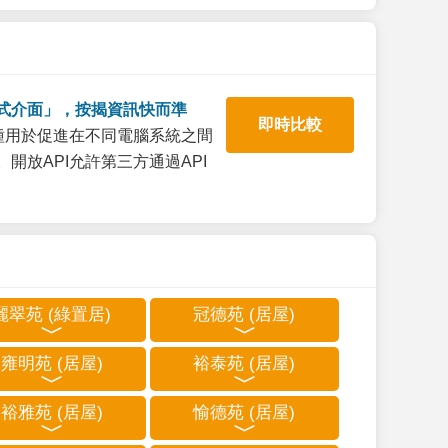
式介面」，按揭資訊快而準
即時比較
一種用於促進在不同電腦系統之間
開放API允許第三方通過API
麗翠苑 (綠置居)
冠德苑 (居屋)
雍明苑 (居屋)
裕泰苑 (居屋)
裕雅苑 (居屋)
愉德苑 (居屋)