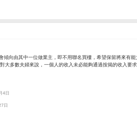
會傾向由其中一位做業主，即不用聯名買樓，希望保留將來有能
。 對大多數夫婦來說，一個人的收入未必能夠通過按揭的收入要
月4日
27日