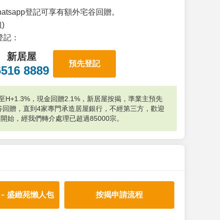
atsapp登記可享有額外宅谷回贈。
)
p登記：
新居屋
預先登記
6516 8889
H+1.3%，現金回贈2.1%，新居屋按揭，準業主預先
外宅谷回贈，直到4家專門承造居屋銀行，不經第三方，歡迎
年開始，經我們轉介處理已超過85000宗。
 - 盛緻苑懶人包
按揭申請流程