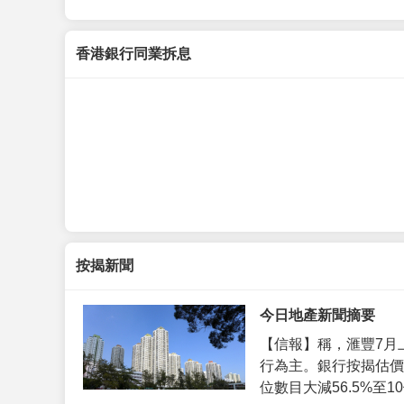
香港銀行同業拆息
按揭新聞
今日地產新聞摘要
【信報】稱，滙豐7月
行為主。銀行按揭估價
位數目大減56.5%至10