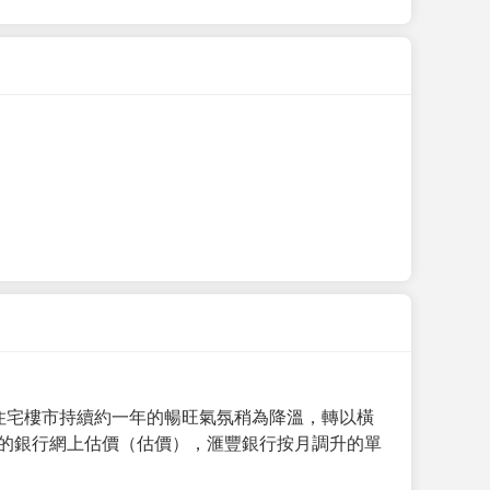
手住宅樓市持續約一年的暢旺氣氛稍為降溫，轉以橫
月的銀行網上估價（估價），滙豐銀行按月調升的單