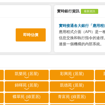
實時銀行資訊
最新資訊
實時接通各大銀行「應用程
應用程式介面（API）是
即時估價
信息交換和執行指令的途徑。
連接一個機構的内部系統。
凱樂苑 (居屋)
彩興苑 (居屋)
錦暉苑 (居屋)
凱德苑 (居屋)
蝶翠苑 (綠置居)
青富苑 (綠置居)