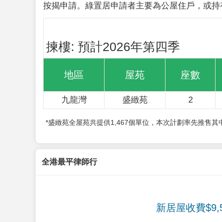
按揭申請。綠置居申請者主要為公屋住戶，或持
揀樓: 預計2026年第四季
地區
屋苑
座數
九龍灣
盛緻苑
2
*盛緻苑全屋苑共提供1,467個單位，本次計劃率先推售
全港最平律師行
新居屋收費$9,5