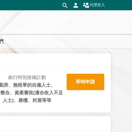
代理登入
們
銀行特別按揭計劃
即時申請
劏房、無稅單的自僱人士、
整合、資產審批(適合收入不足
人士)、唐樓、村屋等等