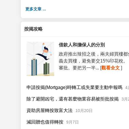
更多文章 ...
按揭攻略
借款人和擔保人的分別
政府推出辣招之後，兩夫婦買樓都
義去買樓，避免要交15%印花稅
審批。要把另一半... [
觀看全文
]
申請按揭(Mortgage)時轉工或失業要主動申報嗎
4
除了避開凶宅，還有甚麼物業容易被拒批按揭
3月
資助房屋轉按致富大法
10月20日
減回贈也值得轉按
9月7日