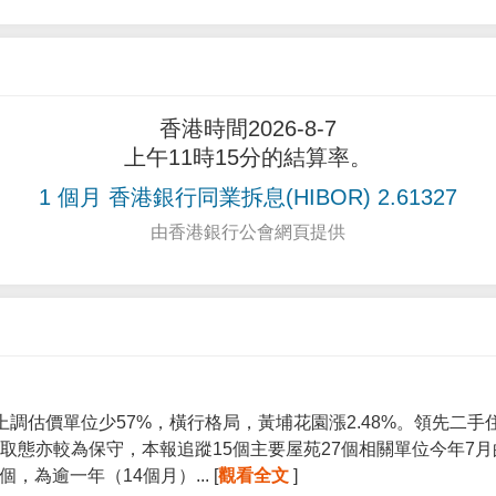
香港時間2026-8-7
上午11時15分的結算率。
1 個月 香港銀行同業拆息(HIBOR) 2.61327
由香港銀行公會網頁提供
上調估價單位少57%，橫行格局，黃埔花園漲2.48%。領先二
取態亦較為保守，本報追蹤15個主要屋苑27個相關單位今年7
個，為逾一年（14個月）... [
觀看全文
]