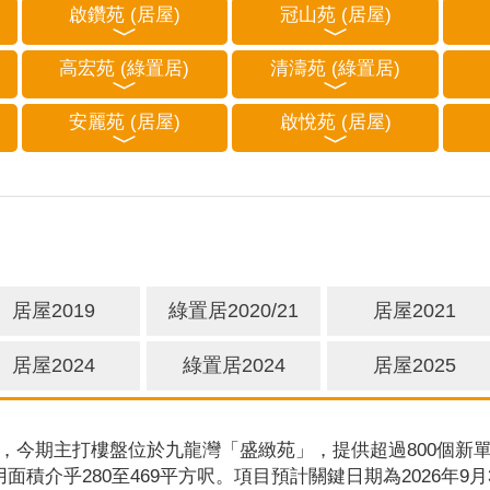
啟鑽苑 (居屋)
冠山苑 (居屋)
高宏苑 (綠置居)
清濤苑 (綠置居)
安麗苑 (居屋)
啟悅苑 (居屋)
居屋2019
綠置居2020/21
居屋2021
居屋2024
綠置居2024
居屋2025
，今期主打樓盤位於九龍灣「盛緻苑」，提供超過800個新單
用面積介乎280至469平方呎。項目預計關鍵日期為2026年