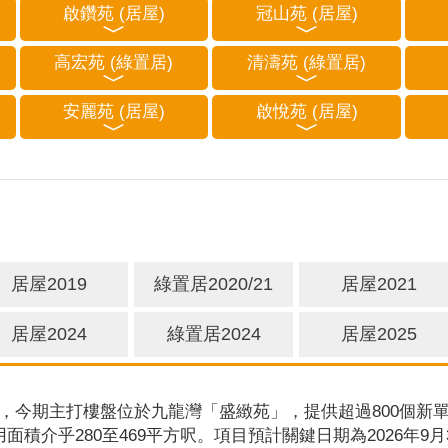
啟鑽苑 (居屋)
冠山苑 (居屋)
高宏苑 (綠置居)
清濤苑 (綠置居)
安麗苑 (居屋)
啟悅苑 (居屋)
居屋2019
綠置居2020/21
居屋2021
居屋2024
綠置居2024
居屋2025
，今期主打樓盤位於九龍灣「盛緻苑」，提供超過800個新單
用面積介乎280至469平方呎。項目預計關鍵日期為2026年