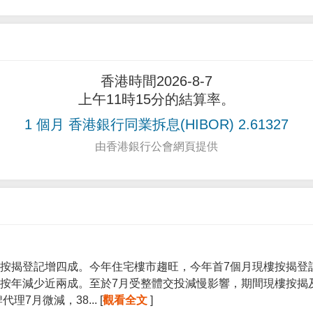
香港時間2026-8-7
上午11時15分的結算率。
1 個月 香港銀行同業拆息(HIBOR) 2.61327
由香港銀行公會網頁提供
按揭登記增四成。今年住宅樓市趨旺，今年首7個月現樓按揭登記宗
按年減少近兩成。至於7月受整體交投減慢影響，期間現樓按揭
7月微減，38... [
觀看全文
]