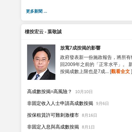
更多新聞 ...
樓按宏云 - 葉敬誠
放寬7成按揭的影響
政府發表新一份施政報告，將所有
回2009年之前的「正常水平」。
按揭成數上限也是7成... [
觀看全文
高成數按揭=高風險？
10月10日
非固定收入人士申請高成數按揭
9月6日
按保租賃許可難刺激樓市
8月16日
非固定入息與高成數按揭
8月1日