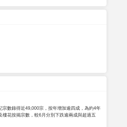
數錄得近49,000宗，按年增加逾四成，為約4年
及樓花按揭宗數，較6月分別下跌逾兩成與超過五