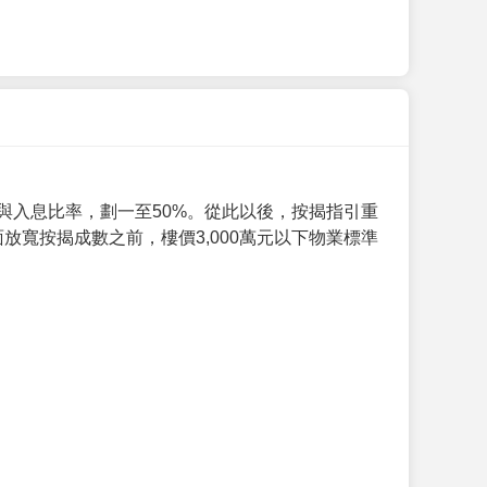
與入息比率，劃一至50%。從此以後，按揭指引重
放寬按揭成數之前，樓價3,000萬元以下物業標準