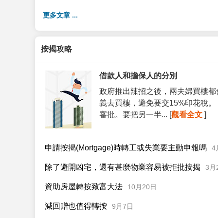
更多文章 ...
按揭攻略
借款人和擔保人的分別
政府推出辣招之後，兩夫婦買樓都
義去買樓，避免要交15%印花稅
審批。要把另一半... [
觀看全文
]
申請按揭(Mortgage)時轉工或失業要主動申報嗎
4
除了避開凶宅，還有甚麼物業容易被拒批按揭
3月
資助房屋轉按致富大法
10月20日
減回赠也值得轉按
9月7日