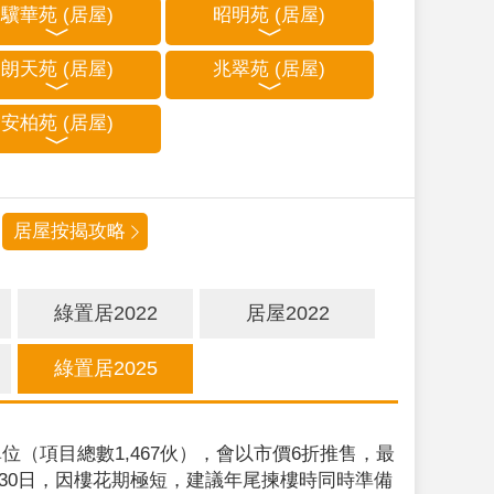
驥華苑 (居屋)
昭明苑 (居屋)
朗天苑 (居屋)
兆翠苑 (居屋)
安柏苑 (居屋)
居屋按揭攻略
綠置居2022
居屋2022
綠置居2025
位（項目總數1,467伙），會以市價6折推售，最
9月30日，因樓花期極短，建議年尾揀樓時同時準備