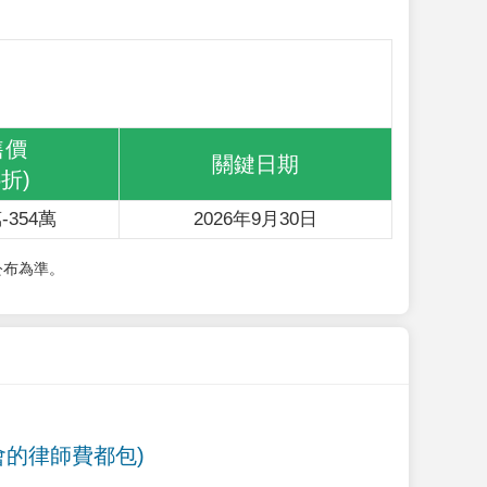
售價
關鍵日期
6折)
-354萬
2026年9月30日
公布為準。
會的律師費都包)