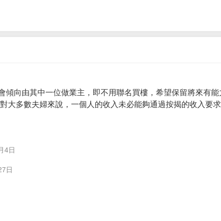
會傾向由其中一位做業主，即不用聯名買樓，希望保留將來有能
。 對大多數夫婦來說，一個人的收入未必能夠通過按揭的收入要
月4日
27日