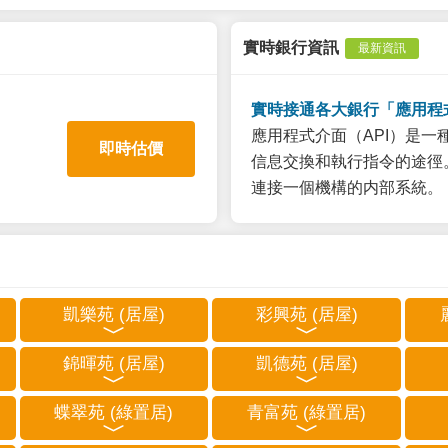
實時銀行資訊
最新資訊
實時接通各大銀行「應用程
應用程式介面（API）是
即時估價
信息交換和執行指令的途徑。
連接一個機構的内部系統。
凱樂苑 (居屋)
彩興苑 (居屋)
錦暉苑 (居屋)
凱德苑 (居屋)
蝶翠苑 (綠置居)
青富苑 (綠置居)