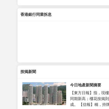
香港銀行同業拆息
按揭新聞
今日地產新聞摘要
【東方日報】指，現樓
同期新高；樓花按揭則
成。 【信報】稱，持牌代理