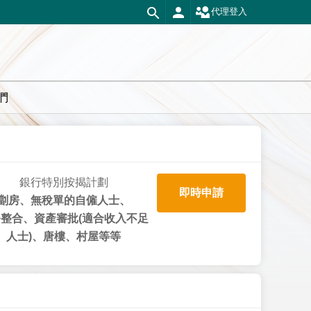
代理登入
們
銀行特別按揭計劃
即時申請
劏房、無稅單的自僱人士、
整合、資產審批(適合收入不足
人士)、唐樓、村屋等等