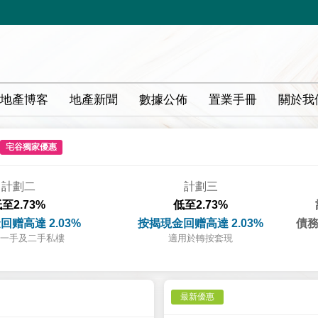
地產博客
地產新聞
數據公佈
置業手冊
關於我
宅谷獨家優惠
計劃二
計劃三
至2.73%
低至2.73%
回赠高達 2.03%
按揭現金回赠高達 2.03%
債務
一手及二手私樓
適用於轉按套現
最新優惠