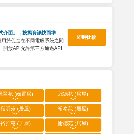
式介面」，按揭資訊快而準
即時比較
一種用於促進在不同電腦系統之間
開放API允許第三方通過API
麗翠苑 (綠置居)
冠德苑 (居屋)
雍明苑 (居屋)
裕泰苑 (居屋)
裕雅苑 (居屋)
愉德苑 (居屋)