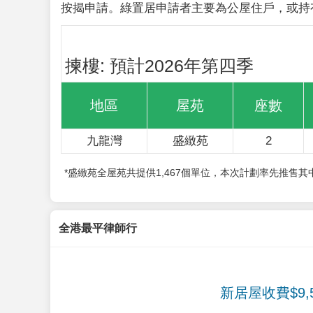
按揭申請。綠置居申請者主要為公屋住戶，或持
揀樓: 預計2026年第四季
地區
屋苑
座數
九龍灣
盛緻苑
2
*盛緻苑全屋苑共提供1,467個單位，本次計劃率先推售
全港最平律師行
新居屋收費$9,5