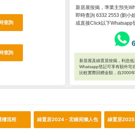
新居屋按揭，準業主預先Wh
即時查詢 6332 2553 (劉小姐
時查詢
或直接Click以下Whatsap
時查詢
新居屋及綠置居按揭，利息低至
Whatsapp登記可享有額
比較實際回赠金額，自2000
選樓流程
綠置居2024 - 宏緻苑懶人包
綠置居2025