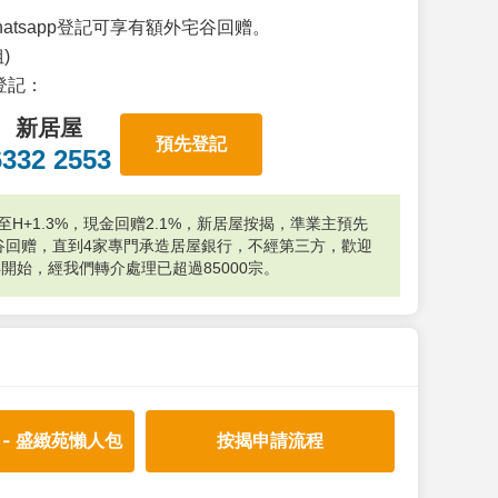
atsapp登記可享有額外宅谷回赠。
)
p登記：
新居屋
預先登記
6332 2553
H+1.3%，現金回赠2.1%，新居屋按揭，準業主預先
外宅谷回赠，直到4家專門承造居屋銀行，不經第三方，歡迎
年開始，經我們轉介處理已超過85000宗。
 - 盛緻苑懶人包
按揭申請流程