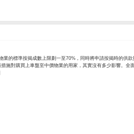
物業的標準按揭成數上限劃一至70%，同時將申請按揭時的供款
 新措施對購買上車盤至中價物業的用家，其實沒有多少影響。全面
]