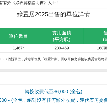
有有效《綠表資格證明書》人士！
綠置居2025出售的單位詳情
實用面積
單位數目
(平方呎)
(
1,467*
280-469
168萬
其中857個新單位，其餘單位及「租置計劃」回收單位之詳情以房委會最終
轉按收費低至$6,000 (全包)
00
- (全包，絕對沒有任何額外收費，連代表房委