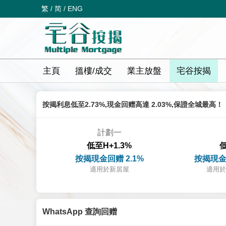
繁
/
简
/
ENG
主頁
搵樓/成交
業主放盤
宅谷按揭
按揭利息低至2.73%,現金回赠高達 2.03%,保證全城最高！
計劃一
低至H+1.3%
低
按揭現金回赠 2.1%
按揭現金
適用於新居屋
適用於
WhatsApp 查詢回赠