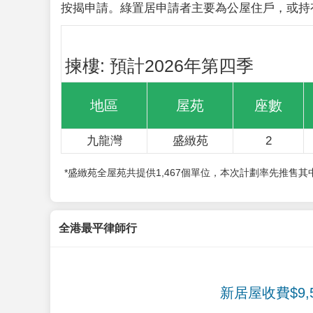
按揭申請。綠置居申請者主要為公屋住戶，或持
揀樓: 預計2026年第四季
地區
屋苑
座數
九龍灣
盛緻苑
2
*盛緻苑全屋苑共提供1,467個單位，本次計劃率先推售
全港最平律師行
新居屋收費$9,5