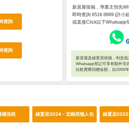
新居屋按揭，準業主預先Wh
即時查詢 6516 8889 (許小姐
時查詢
或直接Click以下Whatsap
時查詢
新居屋及綠置居按揭，利息低至
Whatsapp登記可享有額
比較實際回贈金額，自2000
選樓流程
綠置居2024 - 宏緻苑懶人包
綠置居2025