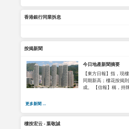
香港銀行同業拆息
按揭新聞
今日地產新聞摘要
【東方日報】指，現樓
同期新高；樓花按揭則
成。 【信報】稱，持牌代理
更多新聞 ...
樓按宏云 - 葉敬誠