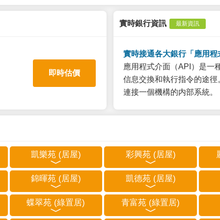
實時銀行資訊
最新資訊
實時接通各大銀行「應用程
應用程式介面（API）是
即時估價
信息交換和執行指令的途徑。
連接一個機構的内部系統。
凱樂苑 (居屋)
彩興苑 (居屋)
錦暉苑 (居屋)
凱德苑 (居屋)
蝶翠苑 (綠置居)
青富苑 (綠置居)