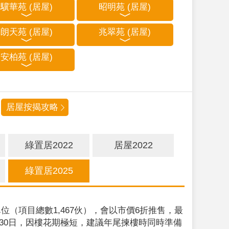
驥華苑 (居屋)
昭明苑 (居屋)
朗天苑 (居屋)
兆翠苑 (居屋)
安柏苑 (居屋)
居屋按揭攻略
綠置居2022
居屋2022
綠置居2025
位（項目總數1,467伙），會以市價6折推售，最
9月30日，因樓花期極短，建議年尾揀樓時同時準備