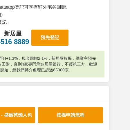
atsapp登記可享有額外宅谷回贈。
)
p登記：
新居屋
預先登記
6516 8889
H+1.3%，現金回贈2.1%，新居屋按揭，準業主預先
外宅谷回贈，直到4家專門承造居屋銀行，不經第三方，歡迎
年開始，經我們轉介處理已超過85000宗。
 - 盛緻苑懶人包
按揭申請流程