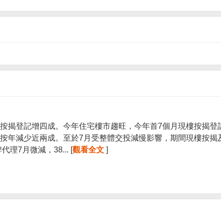
按揭登記增四成。今年住宅樓市趨旺，今年首7個月現樓按揭登記宗
按年減少近兩成。至於7月受整體交投減慢影響，期間現樓按揭
7月微減，38... [
觀看全文
]