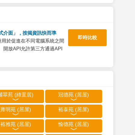
式介面」，按揭資訊快而準
即時比較
一種用於促進在不同電腦系統之間
開放API允許第三方通過API
麗翠苑 (綠置居)
冠德苑 (居屋)
雍明苑 (居屋)
裕泰苑 (居屋)
裕雅苑 (居屋)
愉德苑 (居屋)