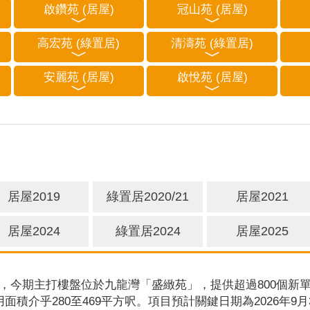
啟鑽苑 (居屋)
冠山苑 (居屋)
高宏苑 (綠置居)
清濤苑 (綠置居)
安麗苑 (居屋)
啟悅苑 (居屋)
居屋2019
綠置居2020/21
居屋2021
居屋2024
綠置居2024
居屋2025
，今期主打樓盤位於九龍灣「盛緻苑」，提供超過800個新單
用面積介乎280至469平方呎。項目預計關鍵日期為2026年