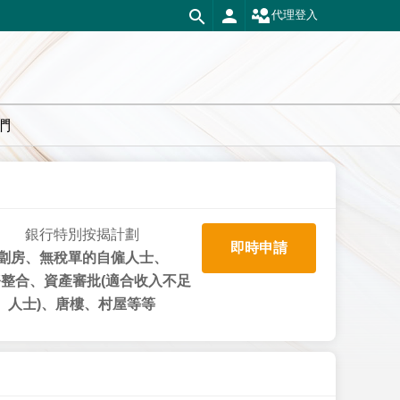
代理登入
們
銀行特別按揭計劃
即時申請
劏房、無稅單的自僱人士、
整合、資產審批(適合收入不足
人士)、唐樓、村屋等等