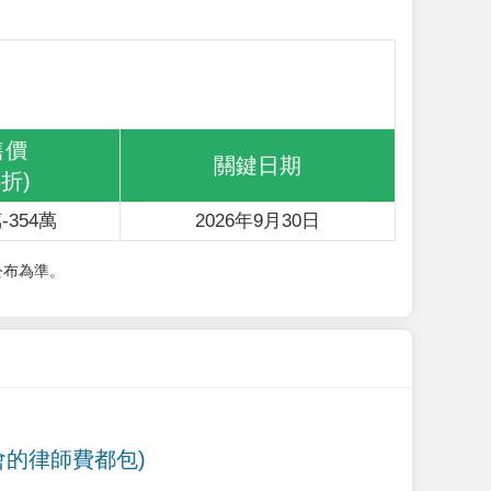
售價
關鍵日期
6折)
-354萬
2026年9月30日
公布為準。
會的律師費都包)