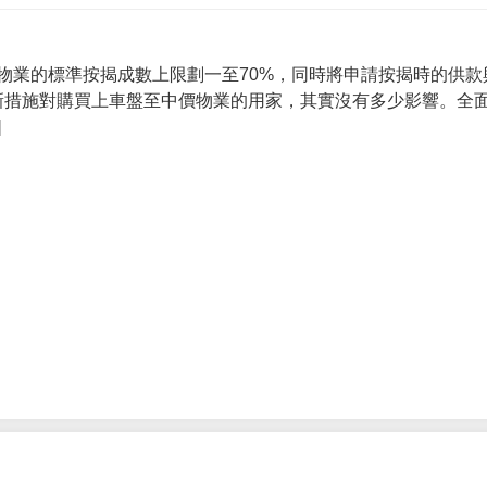
物業的標準按揭成數上限劃一至70%，同時將申請按揭時的供款
 新措施對購買上車盤至中價物業的用家，其實沒有多少影響。全面
]