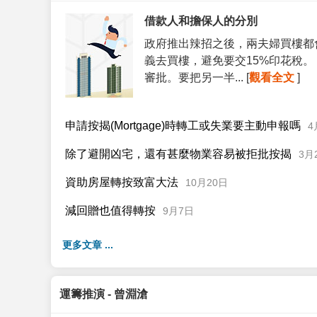
借款人和擔保人的分別
政府推出辣招之後，兩夫婦買樓都
義去買樓，避免要交15%印花稅
審批。要把另一半... [
觀看全文
]
申請按揭(Mortgage)時轉工或失業要主動申報嗎
4
除了避開凶宅，還有甚麼物業容易被拒批按揭
3月
資助房屋轉按致富大法
10月20日
減回贈也值得轉按
9月7日
更多文章 ...
運籌推演 - 曾淵滄