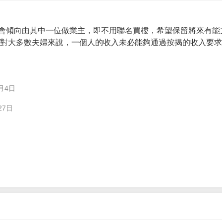
會傾向由其中一位做業主，即不用聯名買樓，希望保留將來有能
。 對大多數夫婦來說，一個人的收入未必能夠通過按揭的收入要
月4日
27日