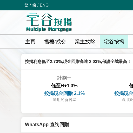
繁
/
简
/
ENG
主頁
搵樓/成交
業主放盤
宅谷按揭
按揭利息低至2.73%,現金回贈高達 2.03%,保證全城最高！
計劃一
低至H+1.3%
低
按揭現金回贈 2.1%
按揭現金
適用於新居屋
適用於
WhatsApp 查詢回贈