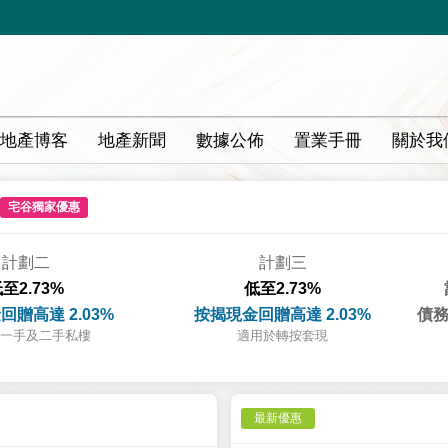
地產博客
地產新聞
數據公佈
置業手冊
關於我
宅谷獨家優惠
計劃二
計劃三
至2.73%
低至2.73%
回贈高達 2.03%
按揭現金回贈高達 2.03%
債務
一手及二手私樓
適用於轉按套現
最新優惠