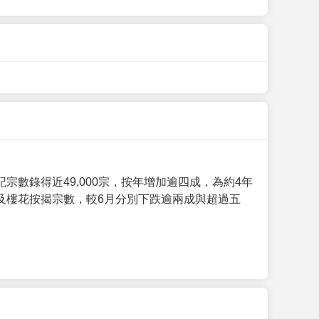
數錄得近49,000宗，按年增加逾四成，為約4年
及樓花按揭宗數，較6月分別下跌逾兩成與超過五