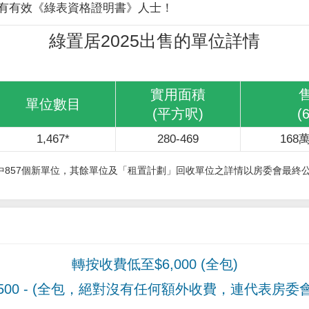
有有效《綠表資格證明書》人士！
綠置居2025出售的單位詳情
實用面積
單位數目
(平方呎)
(
1,467*
280-469
168萬
其中857個新單位，其餘單位及「租置計劃」回收單位之詳情以房委會最終
轉按收費低至$6,000 (全包)
00
- (全包，絕對沒有任何額外收費，連代表房委