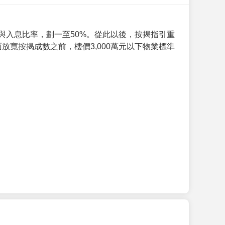
與入息比率，劃一至50%。從此以後，按揭指引重
放寬按揭成數之前，樓價3,000萬元以下物業標準