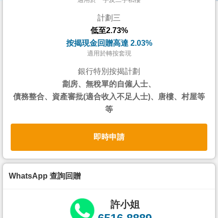
按
計劃三
揭
低至2.73%
地
按揭現金回贈高達 2.03%
產
適用於轉按套現
博
銀行特別按揭計劃
客
劏房、無稅單的自僱人士、
債務整合、資產審批(適合收入不足人士)、唐樓、村屋等
地
等
產
新
即時申請
聞
數
據
WhatsApp 查詢回贈
公
佈
許小姐