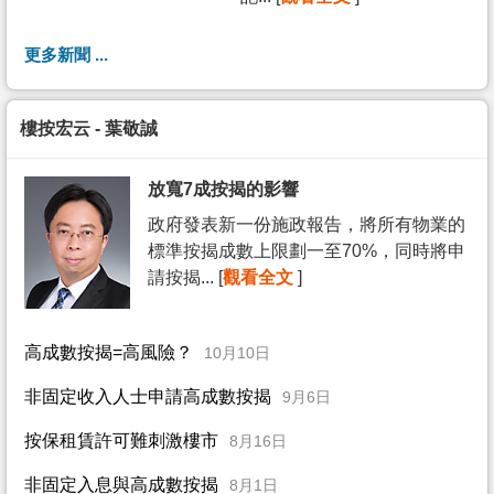
更多新聞 ...
樓按宏云 - 葉敬誠
放寬7成按揭的影響
政府發表新一份施政報告，將所有物業的
標準按揭成數上限劃一至70%，同時將申
請按揭... [
觀看全文
]
高成數按揭=高風險？
10月10日
非固定收入人士申請高成數按揭
9月6日
按保租賃許可難刺激樓市
8月16日
非固定入息與高成數按揭
8月1日