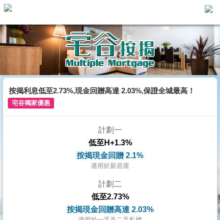
主
頁
代
理
搵
樓/
按揭利息低至2.73%,現金回贈高達 2.03%,保證全城最高！
成
宅谷獨家優惠
交
計劃一
業
低至H+1.3%
主
按揭現金回贈 2.1%
放
適用於新居屋
盤
計劃二
低至2.73%
宅
按揭現金回贈高達 2.03%
谷
適用於一手及二手私樓