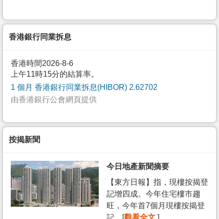
香港銀行同業拆息
香港時間2026-8-6
上午11時15分的結算率。
1 個月 香港銀行同業拆息(HIBOR) 2.62702
由香港銀行公會網頁提供
按揭新聞
今日地產新聞摘要
【東方日報】指，現樓按揭登
記增四成。今年住宅樓市趨
旺，今年首7個月現樓按揭登
記... [
觀看全文
]