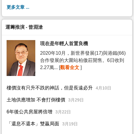
更多文章 ...
運籌推演 - 曾淵滄
現在是年輕人首置良機
2020年10月，新世界發展(17)與港鐵(66)
合作發展的大圍站柏傲莊開售。6日收到
2.27萬... [
觀看全文
]
樓價沒有只升不跌的神話，但是長遠必升
4月10日
土地供應增加 不會打倒樓價
3月29日
6年後公共房屋將倍增
3月22日
「還息不還本」雙贏局面
3月19日