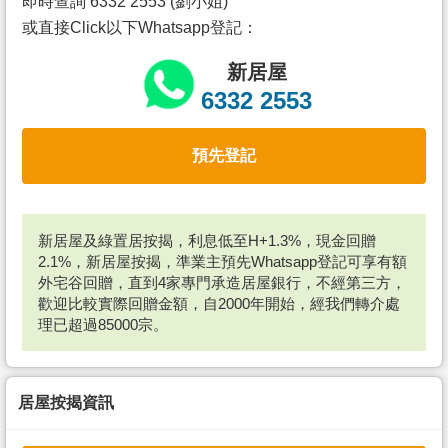
即時查詢 6332 2553 (劉小姐)
或直接Click以下Whatsapp登記：
新居屋
6332 2553
預先登記
新居屋及綠置居按揭，利息低至H+1.3%，現金回贈
2.1%，新居屋按揭，準業主預先Whatsapp登記可享有額
外宅谷回贈，直到4家專門承造居屋銀行，不經第三方，
歡迎比較實際回贈金額，自2000年開始，經我們轉介處
理已超過85000宗。
居屋按揭資訊