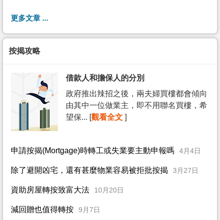
更多文章 ...
按揭攻略
借款人和擔保人的分別
政府推出辣招之後，兩夫婦買樓都會傾向
由其中一位做業主，即不用聯名買樓，希
望保... [
觀看全文
]
申請按揭(Mortgage)時轉工或失業要主動申報嗎
4月4日
除了避開凶宅，還有甚麼物業容易被拒批按揭
3月27日
資助房屋轉按致富大法
10月20日
減回贈也值得轉按
9月7日