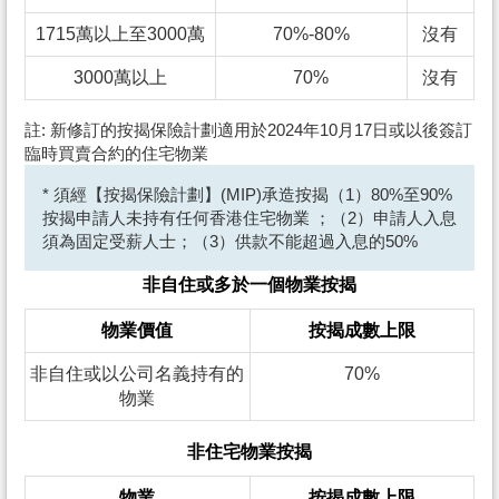
1715萬以上至3000萬
70%-80%
沒有
3000萬以上
70%
沒有
註: 新修訂的按揭保險計劃適用於2024年10月17日或以後簽訂
臨時買賣合約的住宅物業
* 須經【按揭保險計劃】(MIP)承造按揭（1）80%至90%
按揭申請人未持有任何香港住宅物業 ；（2）申請人入息
須為固定受薪人士；（3）供款不能超過入息的50%
非自住或多於一個物業按揭
物業價值
按揭成數上限
非自住或以公司名義持有的
70%
物業
非住宅物業按揭
物業
按揭成數上限