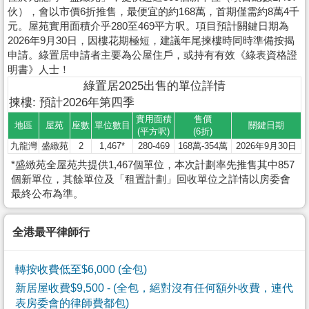
伙），會以市價6折推售，最便宜的約168萬，首期僅需約8萬4千
元。屋苑實用面積介乎280至469平方呎。項目預計關鍵日期為
2026年9月30日，因樓花期極短，建議年尾揀樓時同時準備按揭
申請。綠置居申請者主要為公屋住戶，或持有有效《綠表資格證
明書》人士！
綠置居2025出售的單位詳情
揀樓: 預計2026年第四季
實用面積
售價
地區
屋苑
座數
單位數目
關鍵日期
(平方呎)
(6折)
九龍灣
盛緻苑
2
1,467*
280-469
168萬-354萬
2026年9月30日
*盛緻苑全屋苑共提供1,467個單位，本次計劃率先推售其中857
個新單位，其餘單位及「租置計劃」回收單位之詳情以房委會
最終公布為準。
全港最平律師行
轉按收費低至$6,000 (全包)
新居屋收費$9,500
- (全包，絕對沒有任何額外收費，連代
表房委會的律師費都包)