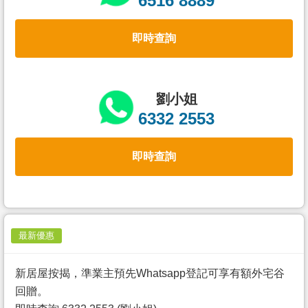
6516 8889
置
業
即時查詢
手
冊
關
劉小姐
於
6332 2553
我
們
即時查詢
最新優惠
新居屋按揭，準業主預先Whatsapp登記可享有額外宅谷
回贈。