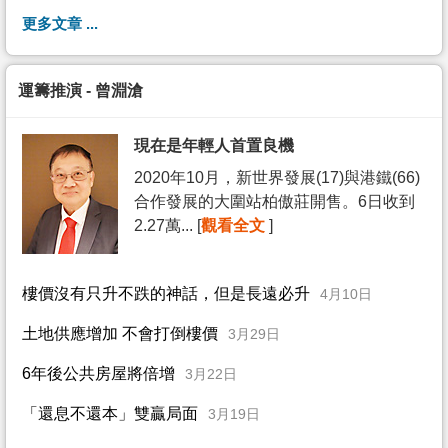
更多文章 ...
運籌推演 - 曾淵滄
現在是年輕人首置良機
2020年10月，新世界發展(17)與港鐵(66)
合作發展的大圍站柏傲莊開售。6日收到
2.27萬... [
觀看全文
]
樓價沒有只升不跌的神話，但是長遠必升
4月10日
土地供應增加 不會打倒樓價
3月29日
6年後公共房屋將倍增
3月22日
「還息不還本」雙贏局面
3月19日