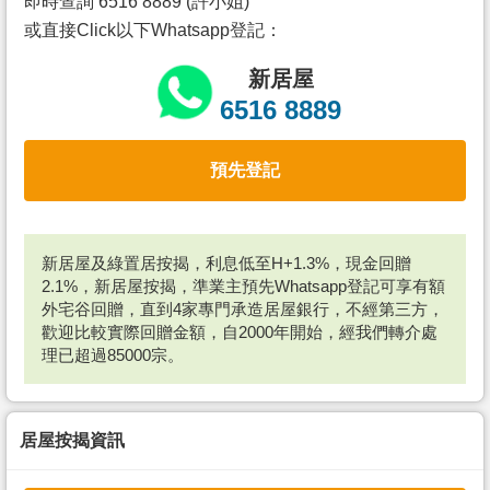
即時查詢 6516 8889 (許小姐)
或直接Click以下Whatsapp登記：
新居屋
6516 8889
預先登記
新居屋及綠置居按揭，利息低至H+1.3%，現金回贈
2.1%，新居屋按揭，準業主預先Whatsapp登記可享有額
外宅谷回贈，直到4家專門承造居屋銀行，不經第三方，
歡迎比較實際回贈金額，自2000年開始，經我們轉介處
理已超過85000宗。
居屋按揭資訊