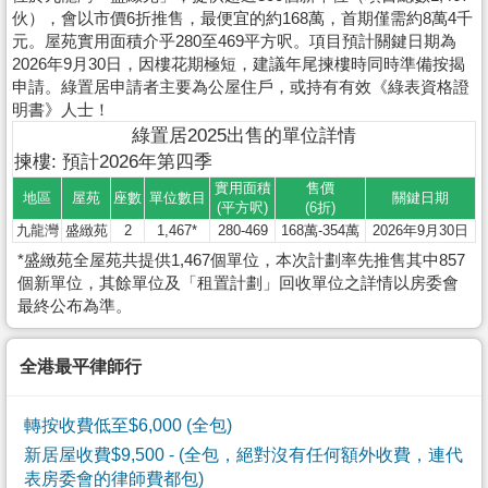
伙），會以市價6折推售，最便宜的約168萬，首期僅需約8萬4千
元。屋苑實用面積介乎280至469平方呎。項目預計關鍵日期為
2026年9月30日，因樓花期極短，建議年尾揀樓時同時準備按揭
申請。綠置居申請者主要為公屋住戶，或持有有效《綠表資格證
明書》人士！
綠置居2025出售的單位詳情
揀樓: 預計2026年第四季
實用面積
售價
地區
屋苑
座數
單位數目
關鍵日期
(平方呎)
(6折)
九龍灣
盛緻苑
2
1,467*
280-469
168萬-354萬
2026年9月30日
*盛緻苑全屋苑共提供1,467個單位，本次計劃率先推售其中857
個新單位，其餘單位及「租置計劃」回收單位之詳情以房委會
最終公布為準。
全港最平律師行
轉按收費低至$6,000 (全包)
新居屋收費$9,500
- (全包，絕對沒有任何額外收費，連代
表房委會的律師費都包)