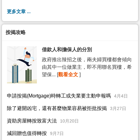
更多文章 ...
按揭攻略
借款人和擔保人的分別
政府推出辣招之後，兩夫婦買樓都會傾向
由其中一位做業主，即不用聯名買樓，希
望保... [
觀看全文
]
申請按揭(Mortgage)時轉工或失業要主動申報嗎
4月4日
除了避開凶宅，還有甚麼物業容易被拒批按揭
3月27日
資助房屋轉按致富大法
10月20日
減回贈也值得轉按
9月7日