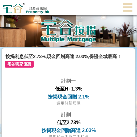
代
理
主
頁
搵
樓/
按揭利息低至2.73%,現金回贈高達 2.03%,保證全城最高！
成
宅谷獨家優惠
交
計劃一
業
低至H+1.3%
主
按揭現金回贈 2.1%
放
適用於新居屋
盤
計劃二
低至2.73%
宅
按揭現金回贈高達 2.03%
谷
適用於一手及二手私樓