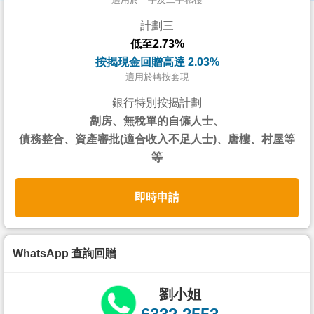
按
計劃三
揭
低至2.73%
地
按揭現金回贈高達 2.03%
產
適用於轉按套現
博
銀行特別按揭計劃
客
劏房、無稅單的自僱人士、
債務整合、資產審批(適合收入不足人士)、唐樓、村屋等
地
等
產
新
即時申請
聞
數
據
WhatsApp 查詢回贈
公
佈
劉小姐