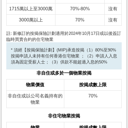
1715萬以上至3000萬
70%-80%
沒有
3000萬以上
70%
沒有
註: 新修訂的按揭保險計劃適用於2024年10月17日或以後簽訂
臨時買賣合約的住宅物業
* 須經【按揭保險計劃】(MIP)承造按揭（1）80%至90%
按揭申請人未持有任何香港住宅物業 ；（2）申請人入息
須為固定受薪人士；（3）供款不能超過入息的50%
非自住或多於一個物業按揭
物業價值
按揭成數上限
非自住或以公司名義持有的
70%
物業
非住宅物業按揭
物業
按揭成數上限