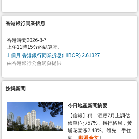
香港銀行同業拆息
香港時間2026-8-7
上午11時15分的結算率。
1 個月 香港銀行同業拆息(HIBOR) 2.61327
由香港銀行公會網頁提供
按揭新聞
今日地產新聞摘要
【信報】稱，滙豐7月上調估
價單位少57%，橫行格局，黃
埔花園漲2.48%。領先二手住
宅... [
觀看全文
]