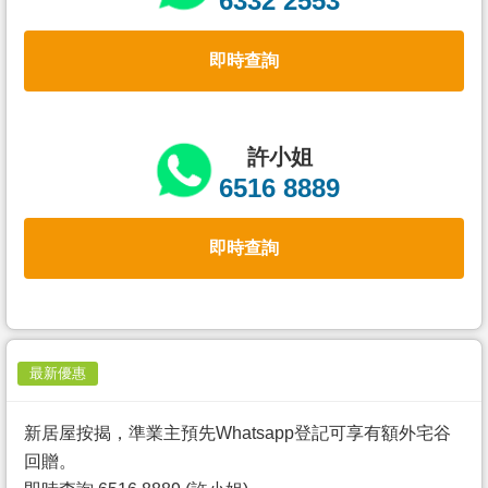
6332 2553
置
業
即時查詢
手
冊
關
許小姐
於
6516 8889
我
們
即時查詢
最新優惠
新居屋按揭，準業主預先Whatsapp登記可享有額外宅谷
回贈。