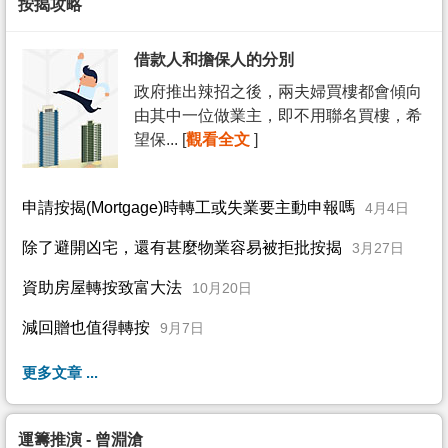
按揭攻略
借款人和擔保人的分別
政府推出辣招之後，兩夫婦買樓都會傾向
由其中一位做業主，即不用聯名買樓，希
望保... [
觀看全文
]
申請按揭(Mortgage)時轉工或失業要主動申報嗎
4月4日
除了避開凶宅，還有甚麼物業容易被拒批按揭
3月27日
資助房屋轉按致富大法
10月20日
減回贈也值得轉按
9月7日
更多文章 ...
運籌推演 - 曾淵滄