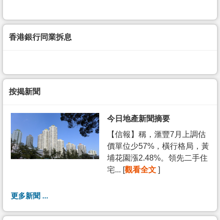
香港銀行同業拆息
按揭新聞
今日地產新聞摘要
【信報】稱，滙豐7月上調估
價單位少57%，橫行格局，黃
埔花園漲2.48%。領先二手住
宅... [
觀看全文
]
更多新聞 ...