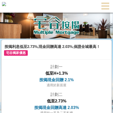
代
理
主
頁
搵
樓/
按揭利息低至2.73%,現金回贈高達 2.03%,保證全城最高！
成
宅谷獨家優惠
交
計劃一
業
低至H+1.3%
主
按揭現金回贈 2.1%
放
適用於新居屋
盤
計劃二
低至2.73%
宅
按揭現金回贈高達 2.03%
谷
適用於一手及二手私樓