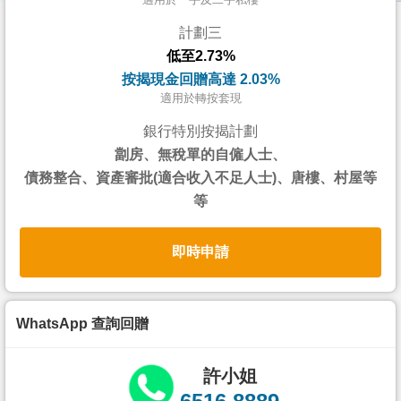
按
計劃三
揭
低至2.73%
地
按揭現金回贈高達 2.03%
產
適用於轉按套現
博
銀行特別按揭計劃
客
劏房、無稅單的自僱人士、
債務整合、資產審批(適合收入不足人士)、唐樓、村屋等
地
等
產
新
即時申請
聞
數
據
WhatsApp 查詢回贈
公
佈
許小姐