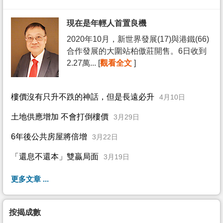
現在是年輕人首置良機
2020年10月，新世界發展(17)與港鐵(66)
合作發展的大圍站柏傲莊開售。6日收到
2.27萬... [
觀看全文
]
樓價沒有只升不跌的神話，但是長遠必升
4月10日
土地供應增加 不會打倒樓價
3月29日
6年後公共房屋將倍增
3月22日
「還息不還本」雙贏局面
3月19日
更多文章 ...
按揭成數