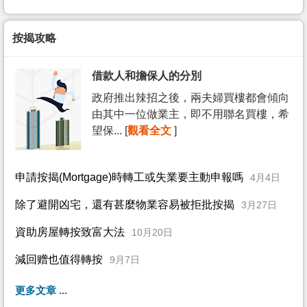
按揭攻略
借款人和擔保人的分別
政府推出辣招之後，兩夫婦買樓都會傾向
由其中一位做業主，即不用聯名買樓，希
望保... [
觀看全文
]
申請按揭(Mortgage)時轉工或失業要主動申報嗎
4月4日
除了避開凶宅，還有甚麼物業容易被拒批按揭
3月27日
資助房屋轉按致富大法
10月20日
減回赠也值得轉按
9月7日
更多文章 ...