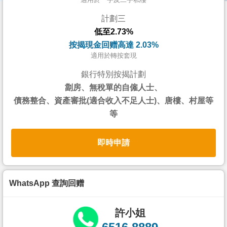
按
計劃三
揭
低至2.73%
地
按揭現金回赠高達 2.03%
產
適用於轉按套現
博
銀行特別按揭計劃
客
劏房、無稅單的自僱人士、
債務整合、資產審批(適合收入不足人士)、唐樓、村屋等
地
等
產
新
即時申請
聞
數
據
WhatsApp 查詢回赠
公
佈
許小姐