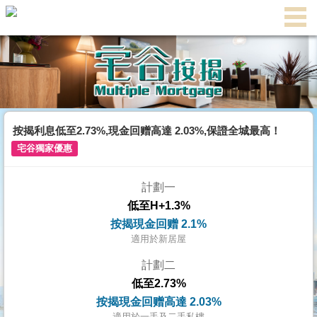
主
頁
代
理
搵
樓/
按揭利息低至2.73%,現金回赠高達 2.03%,保證全城最高！
成
宅谷獨家優惠
交
計劃一
業
低至H+1.3%
主
按揭現金回赠 2.1%
放
適用於新居屋
盤
計劃二
低至2.73%
宅
按揭現金回赠高達 2.03%
谷
適用於一手及二手私樓