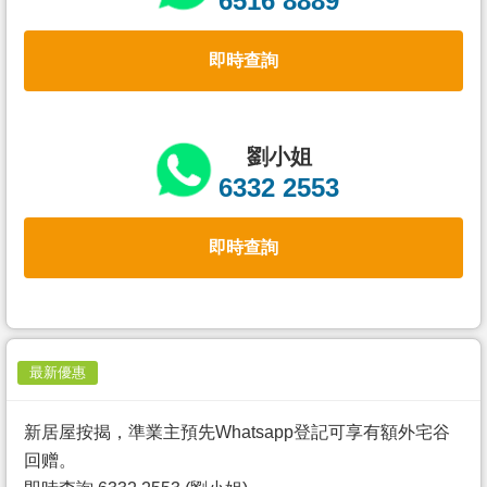
6516 8889
置
業
即時查詢
手
冊
關
劉小姐
於
6332 2553
我
們
即時查詢
最新優惠
新居屋按揭，準業主預先Whatsapp登記可享有額外宅谷
回赠。