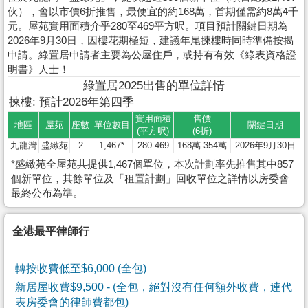
伙），會以市價6折推售，最便宜的約168萬，首期僅需約8萬4千
元。屋苑實用面積介乎280至469平方呎。項目預計關鍵日期為
2026年9月30日，因樓花期極短，建議年尾揀樓時同時準備按揭
申請。綠置居申請者主要為公屋住戶，或持有有效《綠表資格證
明書》人士！
綠置居2025出售的單位詳情
揀樓: 預計2026年第四季
實用面積
售價
地區
屋苑
座數
單位數目
關鍵日期
(平方呎)
(6折)
九龍灣
盛緻苑
2
1,467*
280-469
168萬-354萬
2026年9月30日
*盛緻苑全屋苑共提供1,467個單位，本次計劃率先推售其中857
個新單位，其餘單位及「租置計劃」回收單位之詳情以房委會
最終公布為準。
全港最平律師行
轉按收費低至$6,000 (全包)
新居屋收費$9,500
- (全包，絕對沒有任何額外收費，連代
表房委會的律師費都包)