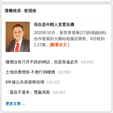
運籌推演 - 曾淵滄
現在是年輕人首置良機
2020年10月，新世界發展(17)與港鐵(66)
合作發展的大圍站柏傲莊開售。6日收到
2.27萬... [
觀看全文
]
樓價沒有只升不跌的神話，但是長遠必升
4月10日
土地供應增加 不會打倒樓價
3月29日
6年後公共房屋將倍增
3月22日
「還息不還本」雙贏局面
3月19日
更多文章 ...