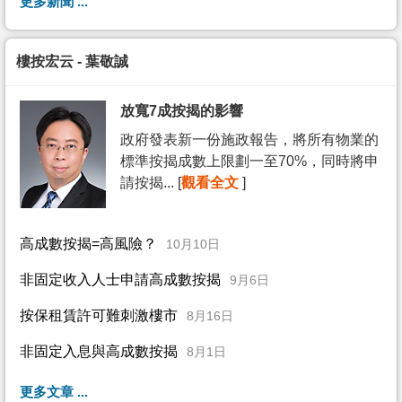
更多新聞 ...
樓按宏云 - 葉敬誠
放寬7成按揭的影響
政府發表新一份施政報告，將所有物業的
標準按揭成數上限劃一至70%，同時將申
請按揭... [
觀看全文
]
高成數按揭=高風險？
10月10日
非固定收入人士申請高成數按揭
9月6日
按保租賃許可難刺激樓市
8月16日
非固定入息與高成數按揭
8月1日
更多文章 ...