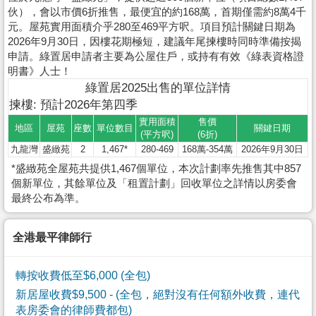
伙），會以市價6折推售，最便宜的約168萬，首期僅需約8萬4千
元。屋苑實用面積介乎280至469平方呎。項目預計關鍵日期為
2026年9月30日，因樓花期極短，建議年尾揀樓時同時準備按揭
申請。綠置居申請者主要為公屋住戶，或持有有效《綠表資格證
明書》人士！
綠置居2025出售的單位詳情
揀樓: 預計2026年第四季
實用面積
售價
地區
屋苑
座數
單位數目
關鍵日期
(平方呎)
(6折)
九龍灣
盛緻苑
2
1,467*
280-469
168萬-354萬
2026年9月30日
*盛緻苑全屋苑共提供1,467個單位，本次計劃率先推售其中857
個新單位，其餘單位及「租置計劃」回收單位之詳情以房委會
最終公布為準。
全港最平律師行
轉按收費低至$6,000 (全包)
新居屋收費$9,500
- (全包，絕對沒有任何額外收費，連代
表房委會的律師費都包)