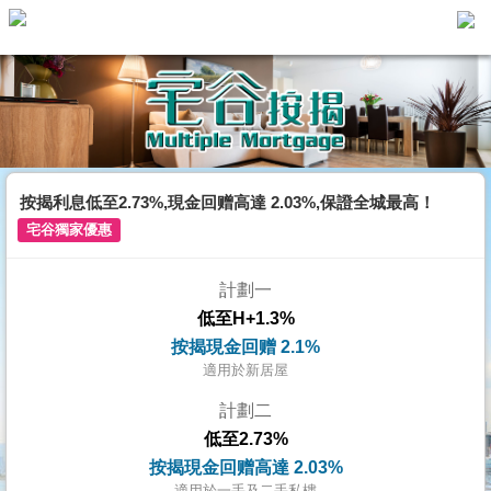
主
頁
代
理
搵
樓/
按揭利息低至2.73%,現金回赠高達 2.03%,保證全城最高！
成
宅谷獨家優惠
交
計劃一
業
低至H+1.3%
主
按揭現金回赠 2.1%
放
適用於新居屋
盤
計劃二
低至2.73%
宅
按揭現金回赠高達 2.03%
谷
適用於一手及二手私樓