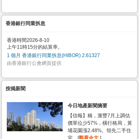
香港銀行同業拆息
香港時間2026-8-10
上午11時15分的結算率。
1 個月 香港銀行同業拆息(HIBOR) 2.61327
由香港銀行公會網頁提供
按揭新聞
今日地產新聞摘要
【信報】稱，滙豐7月上調估
價單位少57%，橫行格局，黃
埔花園漲2.48%。領先二手住
宅... [
觀看全文
]