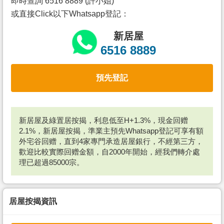
即時查詢 6516 8889 (許小姐)
或直接Click以下Whatsapp登記：
新居屋
6516 8889
預先登記
新居屋及綠置居按揭，利息低至H+1.3%，現金回赠
2.1%，新居屋按揭，準業主預先Whatsapp登記可享有額
外宅谷回赠，直到4家專門承造居屋銀行，不經第三方，
歡迎比較實際回赠金額，自2000年開始，經我們轉介處
理已超過85000宗。
居屋按揭資訊