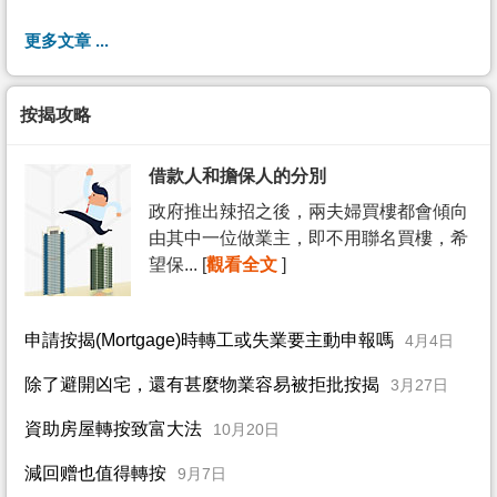
更多文章 ...
按揭攻略
借款人和擔保人的分別
政府推出辣招之後，兩夫婦買樓都會傾向
由其中一位做業主，即不用聯名買樓，希
望保... [
觀看全文
]
申請按揭(Mortgage)時轉工或失業要主動申報嗎
4月4日
除了避開凶宅，還有甚麼物業容易被拒批按揭
3月27日
資助房屋轉按致富大法
10月20日
減回赠也值得轉按
9月7日