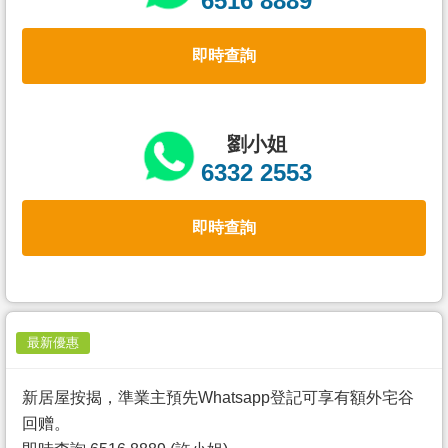
6516 8889
置
業
即時查詢
手
冊
關
劉小姐
於
6332 2553
我
們
即時查詢
最新優惠
新居屋按揭，準業主預先Whatsapp登記可享有額外宅谷
回赠。