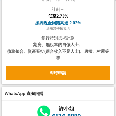
按
計劃三
揭
低至2.73%
地
按揭現金回赠高達 2.03%
產
適用於轉按套現
博
銀行特別按揭計劃
客
劏房、無稅單的自僱人士、
債務整合、資產審批(適合收入不足人士)、唐樓、村屋等
地
等
產
新
即時申請
聞
數
據
WhatsApp 查詢回赠
公
佈
許小姐