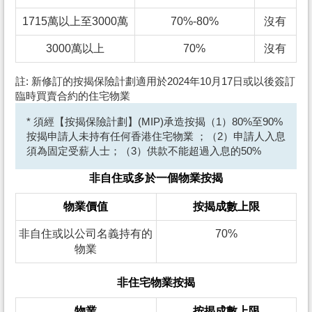
1715萬以上至3000萬
70%-80%
沒有
3000萬以上
70%
沒有
註: 新修訂的按揭保險計劃適用於2024年10月17日或以後簽訂
臨時買賣合約的住宅物業
* 須經【按揭保險計劃】(MIP)承造按揭（1）80%至90%
按揭申請人未持有任何香港住宅物業 ；（2）申請人入息
須為固定受薪人士；（3）供款不能超過入息的50%
非自住或多於一個物業按揭
物業價值
按揭成數上限
非自住或以公司名義持有的
70%
物業
非住宅物業按揭
物業
按揭成數上限