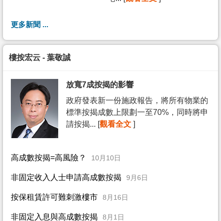
更多新聞 ...
樓按宏云 - 葉敬誠
放寬7成按揭的影響
政府發表新一份施政報告，將所有物業的
標準按揭成數上限劃一至70%，同時將申
請按揭... [
觀看全文
]
高成數按揭=高風險？
10月10日
非固定收入人士申請高成數按揭
9月6日
按保租賃許可難刺激樓市
8月16日
非固定入息與高成數按揭
8月1日