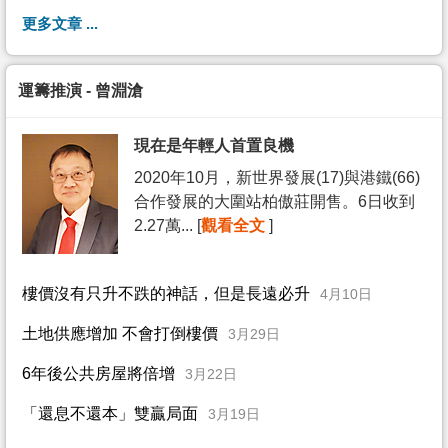
更多文章 ...
運籌推演 - 曾淵滄
現在是年輕人首置良機
2020年10月，新世界發展(17)與港鐵(66)
合作發展的大圍站柏傲莊開售。6日收到
2.27萬... [
觀看全文
]
樓價沒有只升不跌的神話，但是長遠必升
4月10日
土地供應增加 不會打倒樓價
3月29日
6年後公共房屋將倍增
3月22日
「還息不還本」雙贏局面
3月19日