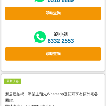
6516 8889
置
業
即時查詢
手
冊
關
劉小姐
於
6332 2553
我
們
即時查詢
最新優惠
新居屋按揭，準業主預先Whatsapp登記可享有額外宅谷
回赠。