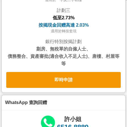
按
計劃三
揭
低至2.73%
地
按揭現金回赠高達 2.03%
產
適用於轉按套現
博
銀行特別按揭計劃
客
劏房、無稅單的自僱人士、
債務整合、資產審批(適合收入不足人士)、唐樓、村屋等
地
等
產
新
即時申請
聞
數
據
WhatsApp 查詢回赠
公
佈
許小姐