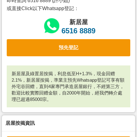
即時查詢 6516 8889 (許小姐)
或直接Click以下Whatsapp登記：
新居屋
6516 8889
預先登記
新居屋及綠置居按揭，利息低至H+1.3%，現金回赠
2.1%，新居屋按揭，準業主預先Whatsapp登記可享有額
外宅谷回赠，直到4家專門承造居屋銀行，不經第三方，
歡迎比較實際回赠金額，自2000年開始，經我們轉介處
理已超過85000宗。
居屋按揭資訊