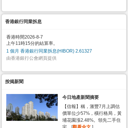
香港銀行同業拆息
香港時間2026-8-7
上午11時15分的結算率。
1 個月 香港銀行同業拆息(HIBOR) 2.61327
由香港銀行公會網頁提供
按揭新聞
今日地產新聞摘要
【信報】稱，滙豐7月上調估
價單位少57%，橫行格局，黃
埔花園漲2.48%。領先二手住
宅... [
觀看全文
]