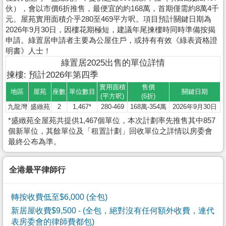
伙），會以市價6折推售，最便宜的約168萬，首期僅需約8萬4千
元。屋苑實用面積介乎280至469平方呎。項目預計關鍵日期為
2026年9月30日，因樓花期極短，建議年尾揀樓時同時準備按揭
申請。綠置居申請者主要為公屋住戶，或持有有效《綠表資格證
明書》人士！
綠置居2025出售的單位詳情
揀樓: 預計2026年第四季
實用面積
售價
地區
屋苑
座數
單位數目
關鍵日期
(平方呎)
(6折)
九龍灣
盛緻苑
2
1,467*
280-469
168萬-354萬
2026年9月30日
*盛緻苑全屋苑共提供1,467個單位，本次計劃率先推售其中857
個新單位，其餘單位及「租置計劃」回收單位之詳情以房委會
最終公布為準。
全港最平律師行
轉按收費低至$6,000 (全包)
新居屋收費$9,500
- (全包，絕對沒有任何額外收費，連代
表房委會的律師費都包)