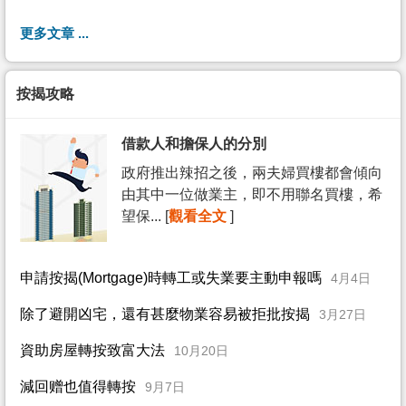
更多文章 ...
按揭攻略
借款人和擔保人的分別
政府推出辣招之後，兩夫婦買樓都會傾向
由其中一位做業主，即不用聯名買樓，希
望保... [
觀看全文
]
申請按揭(Mortgage)時轉工或失業要主動申報嗎
4月4日
除了避開凶宅，還有甚麼物業容易被拒批按揭
3月27日
資助房屋轉按致富大法
10月20日
減回赠也值得轉按
9月7日