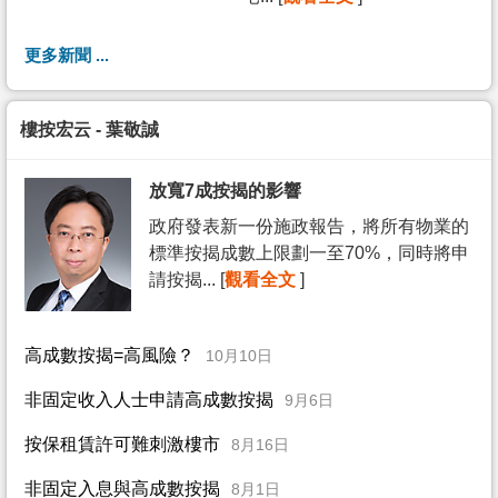
更多新聞 ...
樓按宏云 - 葉敬誠
放寬7成按揭的影響
政府發表新一份施政報告，將所有物業的
標準按揭成數上限劃一至70%，同時將申
請按揭... [
觀看全文
]
高成數按揭=高風險？
10月10日
非固定收入人士申請高成數按揭
9月6日
按保租賃許可難刺激樓市
8月16日
非固定入息與高成數按揭
8月1日