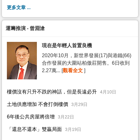
更多文章 ...
運籌推演 - 曾淵滄
現在是年輕人首置良機
2020年10月，新世界發展(17)與港鐵(66)
合作發展的大圍站柏傲莊開售。6日收到
2.27萬... [
觀看全文
]
樓價沒有只升不跌的神話，但是長遠必升
4月10日
土地供應增加 不會打倒樓價
3月29日
6年後公共房屋將倍增
3月22日
「還息不還本」雙贏局面
3月19日