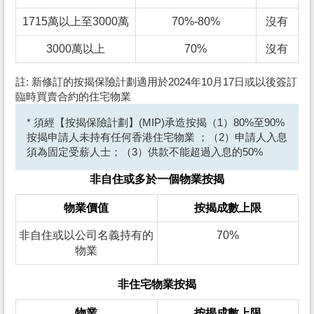
1715萬以上至3000萬
70%-80%
沒有
3000萬以上
70%
沒有
註: 新修訂的按揭保險計劃適用於2024年10月17日或以後簽訂
臨時買賣合約的住宅物業
* 須經【按揭保險計劃】(MIP)承造按揭（1）80%至90%
按揭申請人未持有任何香港住宅物業 ；（2）申請人入息
須為固定受薪人士；（3）供款不能超過入息的50%
非自住或多於一個物業按揭
物業價值
按揭成數上限
非自住或以公司名義持有的
70%
物業
非住宅物業按揭
物業
按揭成數上限