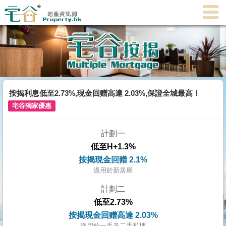
代
理
主
頁
搵
樓/
按揭利息低至2.73%,現金回赠高達 2.03%,保證全城最高！
成
宅谷獨家優惠
交
計劃一
業
低至H+1.3%
主
按揭現金回赠 2.1%
放
適用於新居屋
盤
計劃二
低至2.73%
宅
按揭現金回赠高達 2.03%
谷
適用於一手及二手私樓