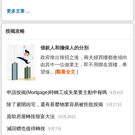
更多文章 ...
按揭攻略
借款人和擔保人的分別
政府推出辣招之後，兩夫婦買樓都會傾向
由其中一位做業主，即不用聯名買樓，希
望保... [
觀看全文
]
申請按揭(Mortgage)時轉工或失業要主動申報嗎
4月4日
除了避開凶宅，還有甚麼物業容易被拒批按揭
3月27日
資助房屋轉按致富大法
10月20日
減回赠也值得轉按
9月7日