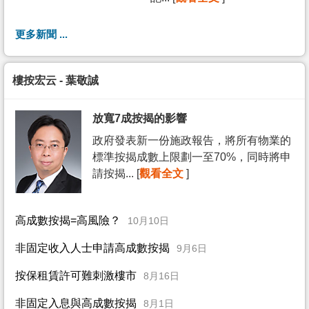
更多新聞 ...
樓按宏云 - 葉敬誠
放寬7成按揭的影響
政府發表新一份施政報告，將所有物業的
標準按揭成數上限劃一至70%，同時將申
請按揭... [
觀看全文
]
高成數按揭=高風險？
10月10日
非固定收入人士申請高成數按揭
9月6日
按保租賃許可難刺激樓市
8月16日
非固定入息與高成數按揭
8月1日