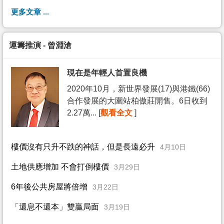
更多文章 ...
運籌推演 - 曾淵滄
現在是年輕人首置良機
2020年10月，新世界發展(17)與港鐵(66)
合作發展的大圍站柏傲莊開售。6日收到
2.27萬... [
觀看全文
]
樓價沒有只升不跌的神話，但是長遠必升
4月10日
土地供應增加 不會打倒樓價
3月29日
6年後公共房屋將倍增
3月22日
「還息不還本」雙贏局面
3月19日