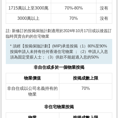
1715萬以上至3000萬
70%-80%
沒有
3000萬以上
70%
沒有
註: 新修訂的按揭保險計劃適用於2024年10月17日或以後簽訂
臨時買賣合約的住宅物業
* 須經【按揭保險計劃】(MIP)承造按揭（1）80%至90%
按揭申請人未持有任何香港住宅物業 ；（2）申請人入息
須為固定受薪人士；（3）供款不能超過入息的50%
非自住或多於一個物業按揭
物業價值
按揭成數上限
非自住或以公司名義持有的
70%
物業
非住宅物業按揭
物業
按揭成數上限