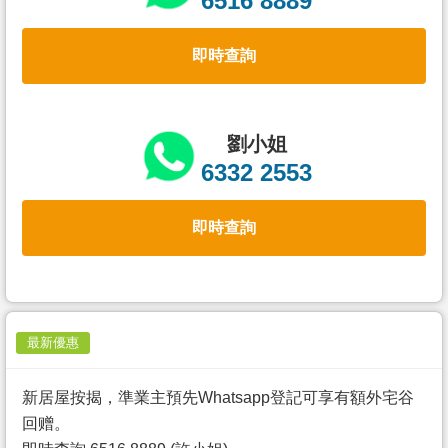
6516 8889
置
業
即時查詢
手
冊
關
劉小姐
於
6332 2553
我
們
即時查詢
最新優惠
新居屋按揭，準業主預先Whatsapp登記可享有額外宅谷
回赠。