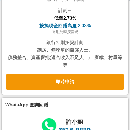
按
計劃三
揭
低至2.73%
地
按揭現金回赠高達 2.03%
產
適用於轉按套現
博
銀行特別按揭計劃
客
劏房、無稅單的自僱人士、
債務整合、資產審批(適合收入不足人士)、唐樓、村屋等
地
等
產
新
即時申請
聞
數
據
WhatsApp 查詢回赠
公
佈
許小姐