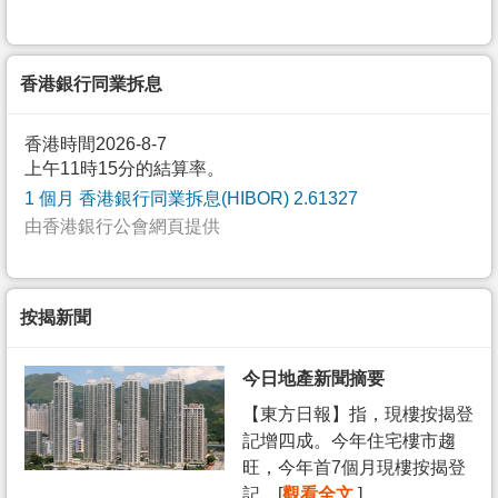
香港銀行同業拆息
香港時間2026-8-7
上午11時15分的結算率。
1 個月 香港銀行同業拆息(HIBOR) 2.61327
由香港銀行公會網頁提供
按揭新聞
今日地產新聞摘要
【東方日報】指，現樓按揭登
記增四成。今年住宅樓市趨
旺，今年首7個月現樓按揭登
記... [
觀看全文
]