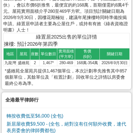
伙），會以市價6折推售，最便宜的約168萬，首期僅需約8萬4千
元。屋苑實用面積介乎280至469平方呎。項目預計關鍵日期為
2026年9月30日，因樓花期極短，建議年尾揀樓時同時準備按揭
申請。綠置居申請者主要為公屋住戶，或持有有效《綠表資格證
明書》人士！
綠置居2025出售的單位詳情
揀樓: 預計2026年第四季
實用面積
售價
地區
屋苑
座數
單位數目
關鍵日期
(平方呎)
(6折)
九龍灣
盛緻苑
2
1,467*
280-469
168萬-354萬
2026年9月30日
*盛緻苑全屋苑共提供1,467個單位，本次計劃率先推售其中857
個新單位，其餘單位及「租置計劃」回收單位之詳情以房委會
最終公布為準。
全港最平律師行
轉按收費低至$6,000 (全包)
新居屋收費$9,500
- (全包，絕對沒有任何額外收費，連代
表房委會的律師費都包)