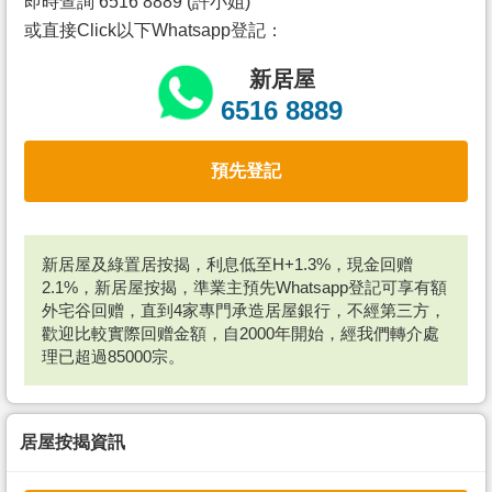
即時查詢 6516 8889 (許小姐)
或直接Click以下Whatsapp登記：
新居屋
6516 8889
預先登記
新居屋及綠置居按揭，利息低至H+1.3%，現金回赠
2.1%，新居屋按揭，準業主預先Whatsapp登記可享有額
外宅谷回赠，直到4家專門承造居屋銀行，不經第三方，
歡迎比較實際回赠金額，自2000年開始，經我們轉介處
理已超過85000宗。
居屋按揭資訊