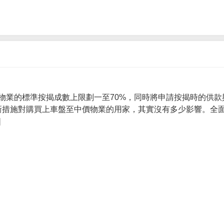
物業的標準按揭成數上限劃一至70%，同時將申請按揭時的供款
 新措施對購買上車盤至中價物業的用家，其實沒有多少影響。全面
]