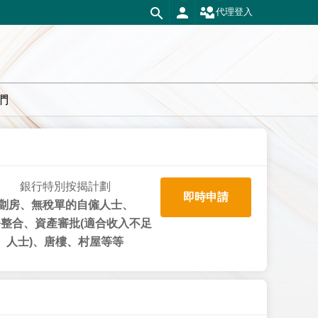
代理登入
們
銀行特別按揭計劃
即時申請
劏房、無稅單的自僱人士、
整合、資產審批(適合收入不足
人士)、唐樓、村屋等等