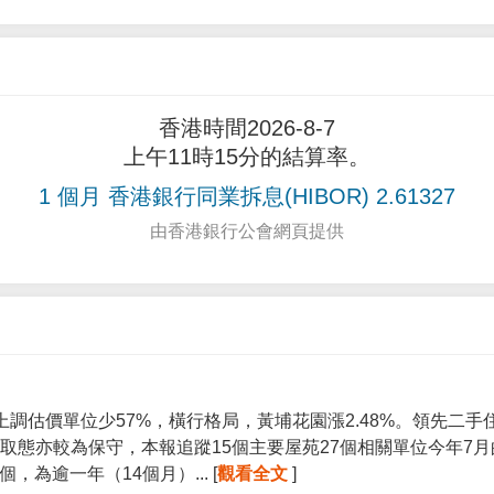
香港時間2026-8-7
上午11時15分的結算率。
1 個月 香港銀行同業拆息(HIBOR) 2.61327
由香港銀行公會網頁提供
上調估價單位少57%，橫行格局，黃埔花園漲2.48%。領先二
取態亦較為保守，本報追蹤15個主要屋苑27個相關單位今年7
個，為逾一年（14個月）... [
觀看全文
]