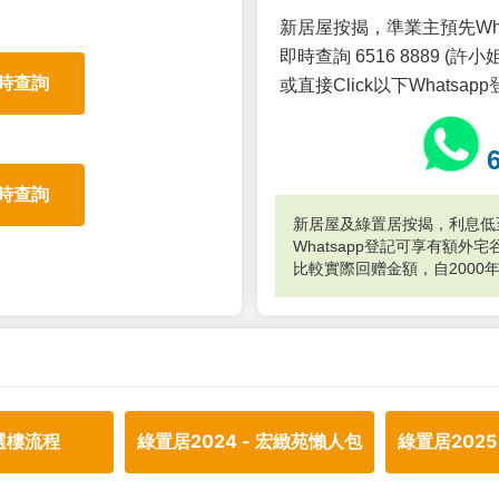
新居屋按揭，準業主預先Wh
即時查詢 6516 8889 (許小姐
時查詢
或直接Click以下Whatsap
時查詢
新居屋及綠置居按揭，利息低至
Whatsapp登記可享有額
比較實際回赠金額，自2000
選樓流程
綠置居2024 - 宏緻苑懶人包
綠置居2025