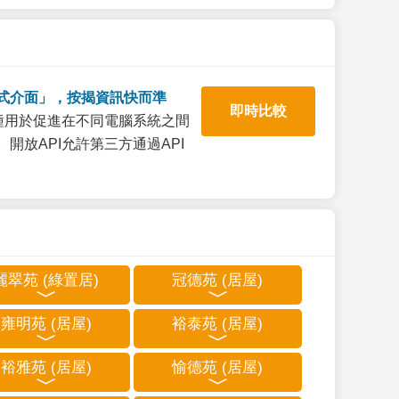
式介面」，按揭資訊快而準
即時比較
一種用於促進在不同電腦系統之間
開放API允許第三方通過API
麗翠苑 (綠置居)
冠德苑 (居屋)
雍明苑 (居屋)
裕泰苑 (居屋)
裕雅苑 (居屋)
愉德苑 (居屋)