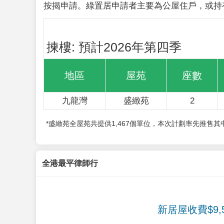
按揭申請。綠置居申請者主要為公屋住戶，或持
揀樓: 預計2026年第四季
地區
屋苑
座數
九龍灣
盛緻苑
2
*盛緻苑全屋苑共提供1,467個單位，本次計劃率先推售
全港最平律師行
新居屋收費$9,5