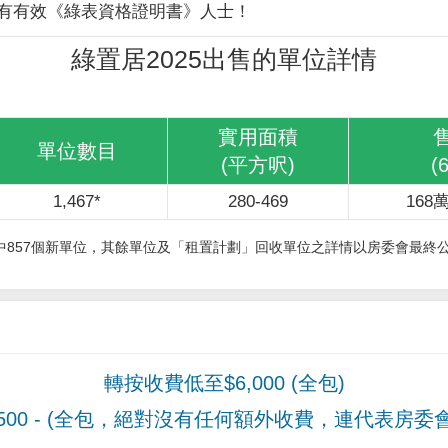
有有效《綠表資格證明書》人士！
綠置居2025出售的單位詳情
實用面積
單位數目
(平方呎)
(
1,467*
280-469
168萬
其中857個新單位，其餘單位及「租置計劃」回收單位之詳情以房委會最終
轉按收費低至$6,000 (全包)
00
- (全包，絕對沒有任何額外收費，連代表房委