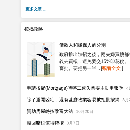
更多文章 ...
按揭攻略
借款人和擔保人的分別
政府推出辣招之後，兩夫婦買樓都
義去買樓，避免要交15%印花稅
審批。要把另一半... [
觀看全文
]
申請按揭(Mortgage)時轉工或失業要主動申報嗎
4
除了避開凶宅，還有甚麼物業容易被拒批按揭
3月
資助房屋轉按致富大法
10月20日
減回赠也值得轉按
9月7日