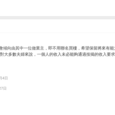
會傾向由其中一位做業主，即不用聯名買樓，希望保留將來有能
。 對大多數夫婦來說，一個人的收入未必能夠通過按揭的收入要
月4日
27日