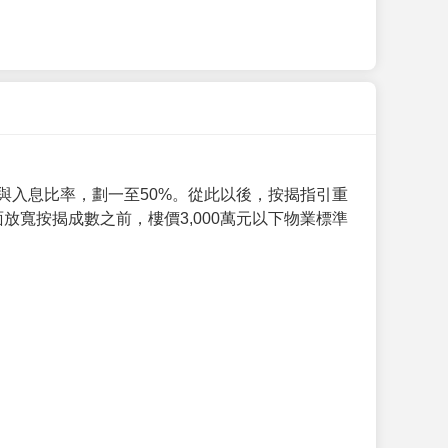
與入息比率，劃一至50%。從此以後，按揭指引重
放寬按揭成數之前，樓價3,000萬元以下物業標準