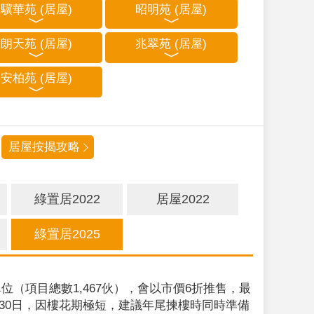
驥華苑 (居屋)
昭明苑 (居屋)
朗天苑 (居屋)
兆翠苑 (居屋)
安柏苑 (居屋)
居屋按揭攻略
綠置居2022
居屋2022
綠置居2025
位（項目總數1,467伙），會以市價6折推售，最
9月30日，因樓花期極短，建議年尾揀樓時同時準備