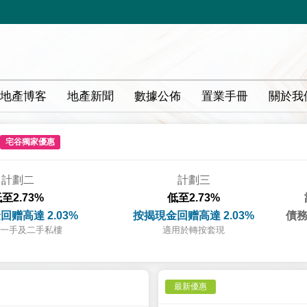
地產博客
地產新聞
數據公佈
置業手冊
關於我
宅谷獨家優惠
計劃二
計劃三
至2.73%
低至2.73%
回赠高達 2.03%
按揭現金回赠高達 2.03%
債務
一手及二手私樓
適用於轉按套現
最新優惠