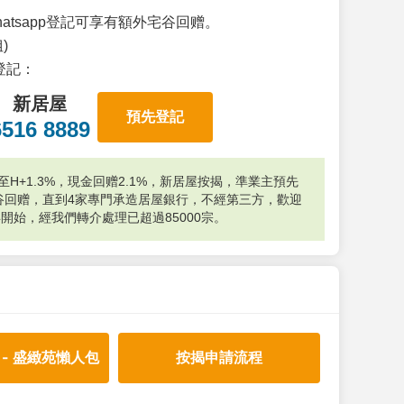
atsapp登記可享有額外宅谷回赠。
)
p登記：
新居屋
預先登記
6516 8889
H+1.3%，現金回赠2.1%，新居屋按揭，準業主預先
外宅谷回赠，直到4家專門承造居屋銀行，不經第三方，歡迎
年開始，經我們轉介處理已超過85000宗。
 - 盛緻苑懶人包
按揭申請流程