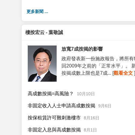
更多新聞 ...
樓按宏云 - 葉敬誠
放寬7成按揭的影響
政府發表新一份施政報告，將所有
回2009年之前的「正常水平」。
按揭成數上限也是7成... [
觀看全文
高成數按揭=高風險？
10月10日
非固定收入人士申請高成數按揭
9月6日
按保租賃許可難刺激樓市
8月16日
非固定入息與高成數按揭
8月1日