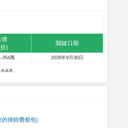
售價
關鍵日期
6折)
-354萬
2026年9月30日
公布為準。
會的律師費都包)