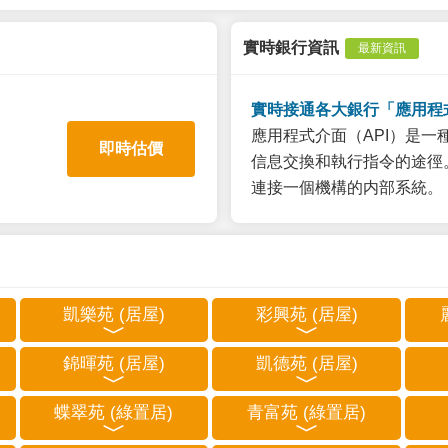
實時銀行資訊
最新資訊
實時接通各大銀行「應用程
應用程式介面（API）是
即時估價
信息交換和執行指令的途徑。
連接一個機構的内部系統。
凱樂苑 (居屋)
彩興苑 (居屋)
錦暉苑 (居屋)
凱德苑 (居屋)
蝶翠苑 (綠置居)
青富苑 (綠置居)