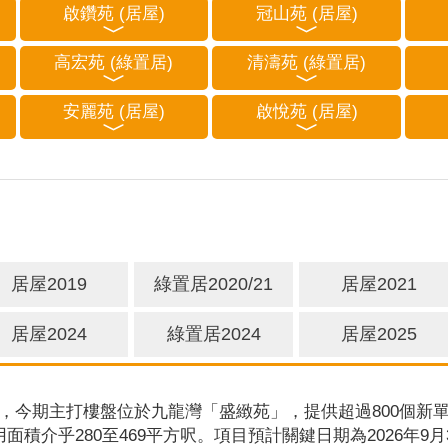
啟鑽苑 (居屋)
冠山苑 (居屋)
高宏苑 (綠置居)
清濤苑 (綠置居)
安麗苑 (居屋)
啟悅苑 (居屋)
居屋2019
綠置居2020/21
居屋2021
居屋2024
綠置居2024
居屋2025
，今期主打樓盤位於九龍灣「盛緻苑」，提供超過800個新單
用面積介乎280至469平方呎。項目預計關鍵日期為2026年