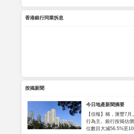
香港銀行同業拆息
按揭新聞
今日地產新聞摘要
【信報】稱，滙豐7月
行為主。銀行按揭估價
位數目大減56.5%至10