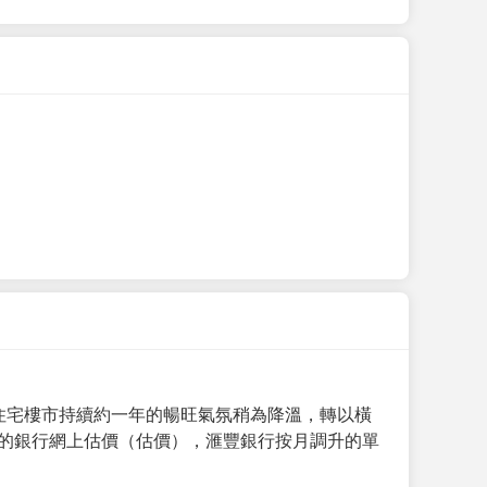
手住宅樓市持續約一年的暢旺氣氛稍為降溫，轉以橫
月的銀行網上估價（估價），滙豐銀行按月調升的單