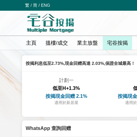
繁
/
简
/
ENG
主頁
搵樓/成交
業主放盤
宅谷按揭
按揭利息低至2.73%,現金回赠高達 2.03%,保證全城最高！
計劃一
低至H+1.3%
低
按揭現金回赠 2.1%
按揭現金
適用於新居屋
適用於
WhatsApp 查詢回赠