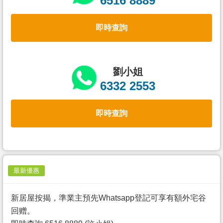
6516 8889
置
業
即時查詢
手
冊
關
劉小姐
於
6332 2553
我
們
即時查詢
最新優惠
新居屋按揭，準業主預先Whatsapp登記可享有額外宅谷
回赠。