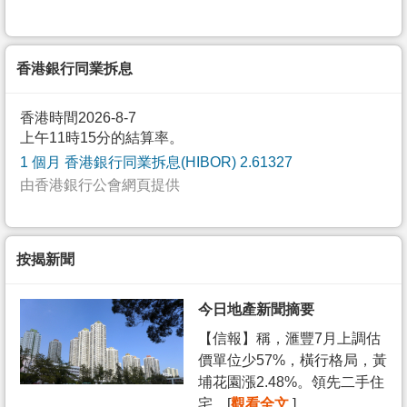
香港銀行同業拆息
香港時間2026-8-7
上午11時15分的結算率。
1 個月 香港銀行同業拆息(HIBOR) 2.61327
由香港銀行公會網頁提供
按揭新聞
今日地產新聞摘要
【信報】稱，滙豐7月上調估
價單位少57%，橫行格局，黃
埔花園漲2.48%。領先二手住
宅... [
觀看全文
]