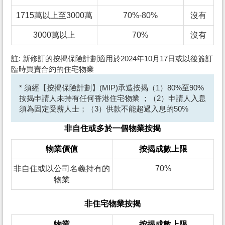
1715萬以上至3000萬
70%-80%
沒有
3000萬以上
70%
沒有
註: 新修訂的按揭保險計劃適用於2024年10月17日或以後簽訂
臨時買賣合約的住宅物業
* 須經【按揭保險計劃】(MIP)承造按揭（1）80%至90%
按揭申請人未持有任何香港住宅物業 ；（2）申請人入息
須為固定受薪人士；（3）供款不能超過入息的50%
非自住或多於一個物業按揭
物業價值
按揭成數上限
非自住或以公司名義持有的
70%
物業
非住宅物業按揭
物業
按揭成數上限