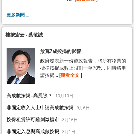
更多新聞 ...
樓按宏云 - 葉敬誠
放寬7成按揭的影響
政府發表新一份施政報告，將所有物業的
標準按揭成數上限劃一至70%，同時將申
請按揭... [
觀看全文
]
高成數按揭=高風險？
10月10日
非固定收入人士申請高成數按揭
9月6日
按保租賃許可難刺激樓市
8月16日
非固定入息與高成數按揭
8月1日