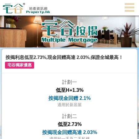
代
理
主
頁
搵
樓/
按揭利息低至2.73%,現金回赠高達 2.03%,保證全城最高！
成
宅谷獨家優惠
交
計劃一
業
低至H+1.3%
主
按揭現金回赠 2.1%
放
適用於新居屋
盤
計劃二
低至2.73%
宅
按揭現金回赠高達 2.03%
谷
適用於一手及二手私樓