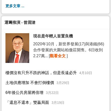
更多文章 ...
運籌推演 - 曾淵滄
現在是年輕人首置良機
2020年10月，新世界發展(17)與港鐵(66)
合作發展的大圍站柏傲莊開售。6日收到
2.27萬... [
觀看全文
]
樓價沒有只升不跌的神話，但是長遠必升
4月10日
土地供應增加 不會打倒樓價
3月29日
6年後公共房屋將倍增
3月22日
「還息不還本」雙贏局面
3月19日