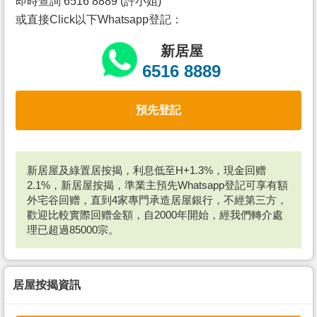
即時查詢 6516 8889 (許小姐)
或直接Click以下Whatsapp登記：
新居屋
6516 8889
預先登記
新居屋及綠置居按揭，利息低至H+1.3%，現金回赠
2.1%，新居屋按揭，準業主預先Whatsapp登記可享有額
外宅谷回赠，直到4家專門承造居屋銀行，不經第三方，
歡迎比較實際回赠金額，自2000年開始，經我們轉介處
理已超過85000宗。
居屋按揭資訊