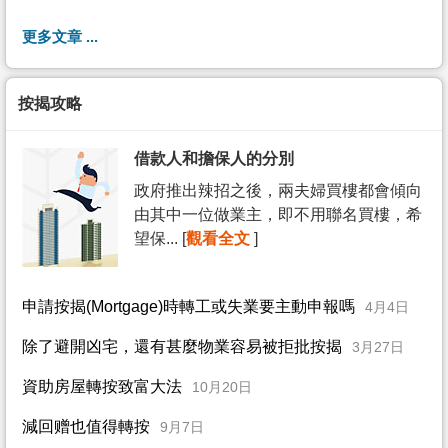
更多文章 ...
按揭攻略
借款人和擔保人的分別
政府推出辣招之後，兩夫婦買樓都會傾向
由其中一位做業主，即不用聯名買樓，希
望保... [
觀看全文
]
申請按揭(Mortgage)時轉工或失業要主動申報嗎
4月4日
除了避開凶宅，還有甚麼物業容易被拒批按揭
3月27日
資助房屋轉按致富大法
10月20日
減回赠也值得轉按
9月7日