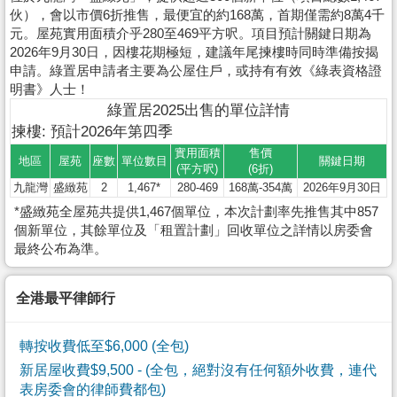
伙），會以市價6折推售，最便宜的約168萬，首期僅需約8萬4千
元。屋苑實用面積介乎280至469平方呎。項目預計關鍵日期為
2026年9月30日，因樓花期極短，建議年尾揀樓時同時準備按揭
申請。綠置居申請者主要為公屋住戶，或持有有效《綠表資格證
明書》人士！
綠置居2025出售的單位詳情
揀樓: 預計2026年第四季
實用面積
售價
地區
屋苑
座數
單位數目
關鍵日期
(平方呎)
(6折)
九龍灣
盛緻苑
2
1,467*
280-469
168萬-354萬
2026年9月30日
*盛緻苑全屋苑共提供1,467個單位，本次計劃率先推售其中857
個新單位，其餘單位及「租置計劃」回收單位之詳情以房委會
最終公布為準。
全港最平律師行
轉按收費低至$6,000 (全包)
新居屋收費$9,500
- (全包，絕對沒有任何額外收費，連代
表房委會的律師費都包)