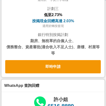
按
計劃三
揭
低至2.73%
地
按揭現金回赠高達 2.03%
產
適用於轉按套現
博
銀行特別按揭計劃
客
劏房、無稅單的自僱人士、
債務整合、資產審批(適合收入不足人士)、唐樓、村屋等
地
等
產
新
即時申請
聞
數
據
WhatsApp 查詢回赠
公
佈
許小姐