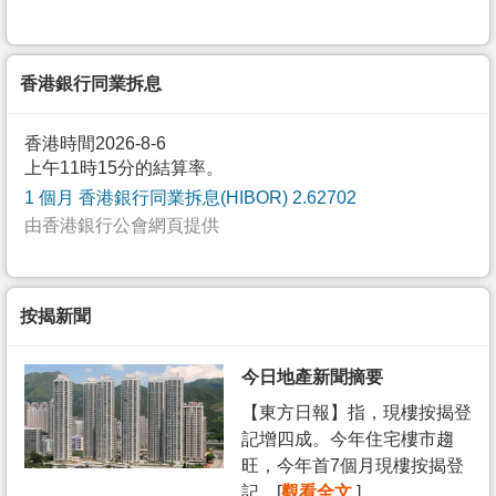
香港銀行同業拆息
香港時間2026-8-6
上午11時15分的結算率。
1 個月 香港銀行同業拆息(HIBOR) 2.62702
由香港銀行公會網頁提供
按揭新聞
今日地產新聞摘要
【東方日報】指，現樓按揭登
記增四成。今年住宅樓市趨
旺，今年首7個月現樓按揭登
記... [
觀看全文
]