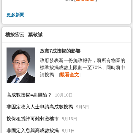
更多新聞 ...
樓按宏云 - 葉敬誠
放寬7成按揭的影響
政府發表新一份施政報告，將所有物業的
標準按揭成數上限劃一至70%，同時將申
請按揭... [
觀看全文
]
高成數按揭=高風險？
10月10日
非固定收入人士申請高成數按揭
9月6日
按保租賃許可難刺激樓市
8月16日
非固定入息與高成數按揭
8月1日