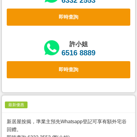
6332 2553
置
業
即時查詢
手
冊
關
許小姐
於
6516 8889
我
們
即時查詢
最新優惠
新居屋按揭，準業主預先Whatsapp登記可享有額外宅谷
回赠。