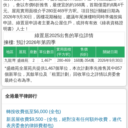
伙），會以市價6折推售，最便宜的約168萬，首期僅需約8萬4千
元。屋苑實用面積介乎280至469平方呎。項目預計關鍵日期為
2026年9月30日，因樓花期極短，建議年尾揀樓時同時準備按揭
申請。綠置居申請者主要為公屋住戶，或持有有效《綠表資格證
明書》人士！
綠置居2025出售的單位詳情
揀樓: 預計2026年第四季
實用面積
售價
地區
屋苑
座數
單位數目
關鍵日期
(平方呎)
(6折)
九龍灣
盛緻苑
2
1,467*
280-469
168萬-354萬
2026年9月30日
*盛緻苑全屋苑共提供1,467個單位，本次計劃率先推售其中857
個新單位，其餘單位及「租置計劃」回收單位之詳情以房委會
最終公布為準。
全港最平律師行
轉按收費低至$6,000 (全包)
新居屋收費$9,500
- (全包，絕對沒有任何額外收費，連代
表房委會的律師費都包)