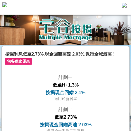
主
頁
代
理
搵
樓/
按揭利息低至2.73%,現金回赠高達 2.03%,保證全城最高！
成
宅谷獨家優惠
交
計劃一
業
低至H+1.3%
主
按揭現金回赠 2.1%
放
適用於新居屋
盤
計劃二
低至2.73%
宅
按揭現金回赠高達 2.03%
谷
適用於一手及二手私樓