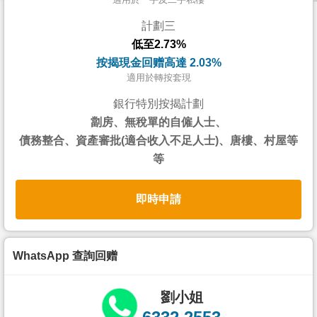
按
計劃三
揭
低至2.73%
地
按揭現金回赠高達 2.03%
產
適用於轉按套現
博
銀行特別按揭計劃
客
劏房、無稅單的自僱人士、
債務整合、資產審批(適合收入不足人士)、唐樓、村屋等
地
等
產
新
即時申請
聞
數
據
WhatsApp 查詢回赠
公
佈
劉小姐