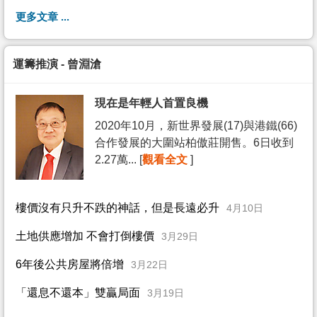
更多文章 ...
運籌推演 - 曾淵滄
現在是年輕人首置良機
2020年10月，新世界發展(17)與港鐵(66)
合作發展的大圍站柏傲莊開售。6日收到
2.27萬... [
觀看全文
]
樓價沒有只升不跌的神話，但是長遠必升
4月10日
土地供應增加 不會打倒樓價
3月29日
6年後公共房屋將倍增
3月22日
「還息不還本」雙贏局面
3月19日