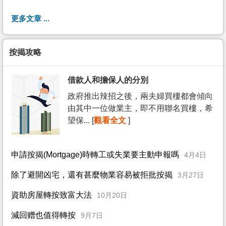
更多文章 ...
按揭攻略
借款人和擔保人的分別
政府推出辣招之後，兩夫婦買樓都會傾向
由其中一位做業主，即不用聯名買樓，希
望保... [
觀看全文
]
申請按揭(Mortgage)時轉工或失業要主動申報嗎
4月4日
除了避開凶宅，還有甚麼物業容易被拒批按揭
3月27日
資助房屋轉按致富大法
10月20日
減回赠也值得轉按
9月7日