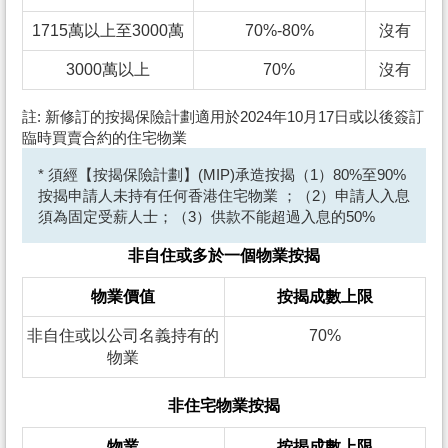
1715萬以上至3000萬
70%-80%
沒有
3000萬以上
70%
沒有
註: 新修訂的按揭保險計劃適用於2024年10月17日或以後簽訂
臨時買賣合約的住宅物業
* 須經【按揭保險計劃】(MIP)承造按揭（1）80%至90%
按揭申請人未持有任何香港住宅物業 ；（2）申請人入息
須為固定受薪人士；（3）供款不能超過入息的50%
非自住或多於一個物業按揭
物業價值
按揭成數上限
非自住或以公司名義持有的
70%
物業
非住宅物業按揭
物業
按揭成數上限