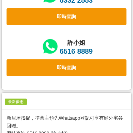
6332 2553
置
業
即時查詢
手
冊
關
許小姐
於
6516 8889
我
們
即時查詢
最新優惠
新居屋按揭，準業主預先Whatsapp登記可享有額外宅谷
回赠。