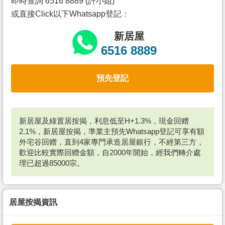
即時查詢 6516 8889 (許小姐)
或直接Click以下Whatsapp登記：
新居屋
6516 8889
預先登記
新居屋及綠置居按揭，利息低至H+1.3%，現金回赠
2.1%，新居屋按揭，準業主預先Whatsapp登記可享有額
外宅谷回赠，直到4家專門承造居屋銀行，不經第三方，
歡迎比較實際回赠金額，自2000年開始，經我們轉介處
理已超過85000宗。
居屋按揭資訊