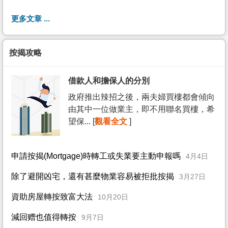
更多文章 ...
按揭攻略
借款人和擔保人的分別
政府推出辣招之後，兩夫婦買樓都會傾向
由其中一位做業主，即不用聯名買樓，希
望保... [
觀看全文
]
申請按揭(Mortgage)時轉工或失業要主動申報嗎
4月4日
除了避開凶宅，還有甚麼物業容易被拒批按揭
3月27日
資助房屋轉按致富大法
10月20日
減回赠也值得轉按
9月7日