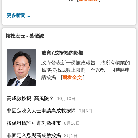
更多新聞 ...
樓按宏云 - 葉敬誠
放寬7成按揭的影響
政府發表新一份施政報告，將所有物業的
標準按揭成數上限劃一至70%，同時將申
請按揭... [
觀看全文
]
高成數按揭=高風險？
10月10日
非固定收入人士申請高成數按揭
9月6日
按保租賃許可難刺激樓市
8月16日
非固定入息與高成數按揭
8月1日