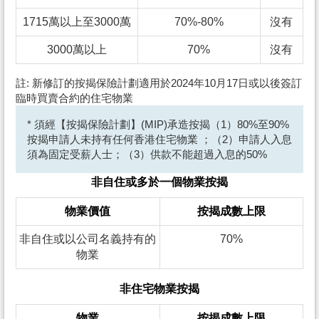
1715萬以上至3000萬
70%-80%
沒有
3000萬以上
70%
沒有
註: 新修訂的按揭保險計劃適用於2024年10月17日或以後簽訂
臨時買賣合約的住宅物業
* 須經【按揭保險計劃】(MIP)承造按揭（1）80%至90%
按揭申請人未持有任何香港住宅物業 ；（2）申請人入息
須為固定受薪人士；（3）供款不能超過入息的50%
非自住或多於一個物業按揭
物業價值
按揭成數上限
非自住或以公司名義持有的
70%
物業
非住宅物業按揭
物業
按揭成數上限