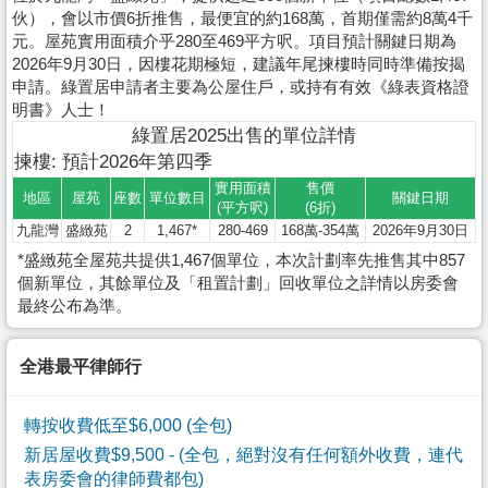
伙），會以市價6折推售，最便宜的約168萬，首期僅需約8萬4千
元。屋苑實用面積介乎280至469平方呎。項目預計關鍵日期為
2026年9月30日，因樓花期極短，建議年尾揀樓時同時準備按揭
申請。綠置居申請者主要為公屋住戶，或持有有效《綠表資格證
明書》人士！
綠置居2025出售的單位詳情
揀樓: 預計2026年第四季
實用面積
售價
地區
屋苑
座數
單位數目
關鍵日期
(平方呎)
(6折)
九龍灣
盛緻苑
2
1,467*
280-469
168萬-354萬
2026年9月30日
*盛緻苑全屋苑共提供1,467個單位，本次計劃率先推售其中857
個新單位，其餘單位及「租置計劃」回收單位之詳情以房委會
最終公布為準。
全港最平律師行
轉按收費低至$6,000 (全包)
新居屋收費$9,500
- (全包，絕對沒有任何額外收費，連代
表房委會的律師費都包)