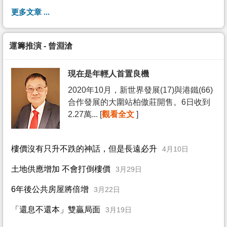
更多文章 ...
運籌推演 - 曾淵滄
現在是年輕人首置良機
2020年10月，新世界發展(17)與港鐵(66)
合作發展的大圍站柏傲莊開售。6日收到
2.27萬... [
觀看全文
]
樓價沒有只升不跌的神話，但是長遠必升
4月10日
土地供應增加 不會打倒樓價
3月29日
6年後公共房屋將倍增
3月22日
「還息不還本」雙贏局面
3月19日