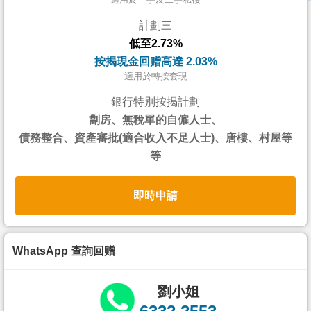
按
計劃三
揭
低至2.73%
地
按揭現金回赠高達 2.03%
產
適用於轉按套現
博
銀行特別按揭計劃
客
劏房、無稅單的自僱人士、
債務整合、資產審批(適合收入不足人士)、唐樓、村屋等
地
等
產
新
即時申請
聞
數
據
WhatsApp 查詢回赠
公
佈
劉小姐