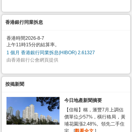
香港銀行同業拆息
香港時間2026-8-7
上午11時15分的結算率。
1 個月 香港銀行同業拆息(HIBOR) 2.61327
由香港銀行公會網頁提供
按揭新聞
今日地產新聞摘要
【信報】稱，滙豐7月上調估
價單位少57%，橫行格局，黃
埔花園漲2.48%。領先二手住
宅... [
觀看全文
]