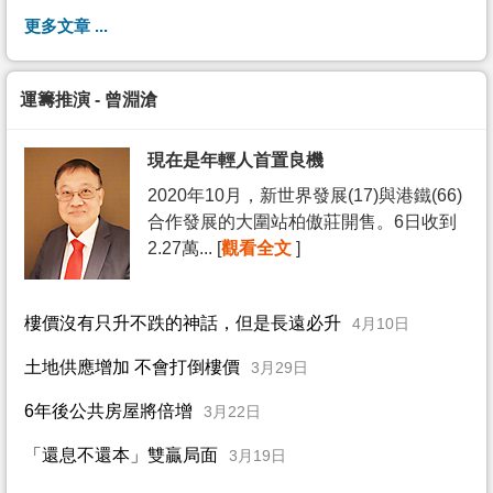
更多文章 ...
運籌推演 - 曾淵滄
現在是年輕人首置良機
2020年10月，新世界發展(17)與港鐵(66)
合作發展的大圍站柏傲莊開售。6日收到
2.27萬... [
觀看全文
]
樓價沒有只升不跌的神話，但是長遠必升
4月10日
土地供應增加 不會打倒樓價
3月29日
6年後公共房屋將倍增
3月22日
「還息不還本」雙贏局面
3月19日