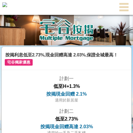
代
理
主
頁
搵
樓/
按揭利息低至2.73%,現金回赠高達 2.03%,保證全城最高！
成
宅谷獨家優惠
交
計劃一
業
低至H+1.3%
主
按揭現金回赠 2.1%
放
適用於新居屋
盤
計劃二
低至2.73%
宅
按揭現金回赠高達 2.03%
谷
適用於一手及二手私樓