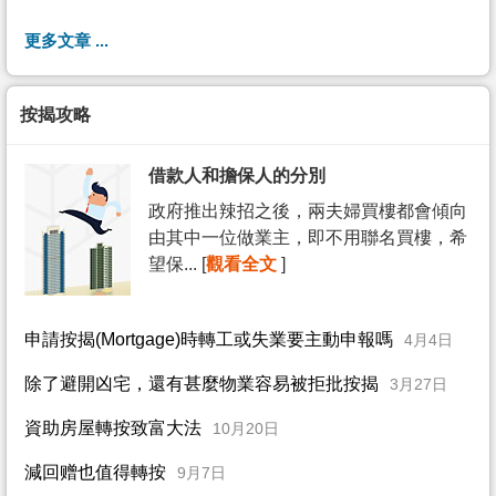
更多文章 ...
按揭攻略
借款人和擔保人的分別
政府推出辣招之後，兩夫婦買樓都會傾向
由其中一位做業主，即不用聯名買樓，希
望保... [
觀看全文
]
申請按揭(Mortgage)時轉工或失業要主動申報嗎
4月4日
除了避開凶宅，還有甚麼物業容易被拒批按揭
3月27日
資助房屋轉按致富大法
10月20日
減回赠也值得轉按
9月7日