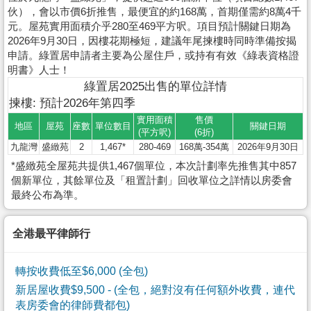
伙），會以市價6折推售，最便宜的約168萬，首期僅需約8萬4千
元。屋苑實用面積介乎280至469平方呎。項目預計關鍵日期為
2026年9月30日，因樓花期極短，建議年尾揀樓時同時準備按揭
申請。綠置居申請者主要為公屋住戶，或持有有效《綠表資格證
明書》人士！
綠置居2025出售的單位詳情
揀樓: 預計2026年第四季
實用面積
售價
地區
屋苑
座數
單位數目
關鍵日期
(平方呎)
(6折)
九龍灣
盛緻苑
2
1,467*
280-469
168萬-354萬
2026年9月30日
*盛緻苑全屋苑共提供1,467個單位，本次計劃率先推售其中857
個新單位，其餘單位及「租置計劃」回收單位之詳情以房委會
最終公布為準。
全港最平律師行
轉按收費低至$6,000 (全包)
新居屋收費$9,500
- (全包，絕對沒有任何額外收費，連代
表房委會的律師費都包)