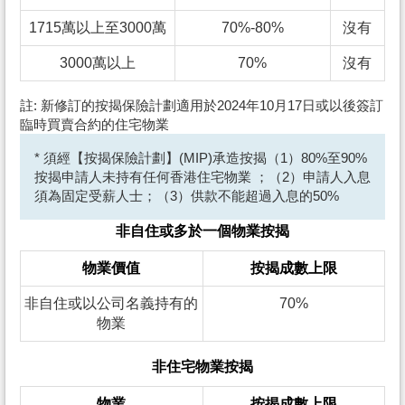
1715萬以上至3000萬
70%-80%
沒有
3000萬以上
70%
沒有
註: 新修訂的按揭保險計劃適用於2024年10月17日或以後簽訂
臨時買賣合約的住宅物業
* 須經【按揭保險計劃】(MIP)承造按揭（1）80%至90%
按揭申請人未持有任何香港住宅物業 ；（2）申請人入息
須為固定受薪人士；（3）供款不能超過入息的50%
非自住或多於一個物業按揭
物業價值
按揭成數上限
非自住或以公司名義持有的
70%
物業
非住宅物業按揭
物業
按揭成數上限