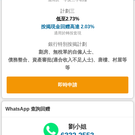
按
計劃三
揭
低至2.73%
地
按揭現金回赠高達 2.03%
產
適用於轉按套現
博
銀行特別按揭計劃
客
劏房、無稅單的自僱人士、
債務整合、資產審批(適合收入不足人士)、唐樓、村屋等
地
等
產
新
即時申請
聞
數
據
WhatsApp 查詢回赠
公
佈
劉小姐