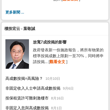
更多新聞 ...
樓按宏云 - 葉敬誠
放寬7成按揭的影響
政府發表新一份施政報告，將所有物業的
標準按揭成數上限劃一至70%，同時將申
請按揭... [
觀看全文
]
高成數按揭=高風險？
10月10日
非固定收入人士申請高成數按揭
9月6日
按保租賃許可難刺激樓市
8月16日
非固定入息與高成數按揭
8月1日