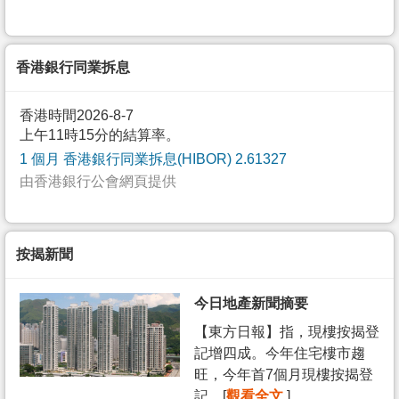
香港銀行同業拆息
香港時間2026-8-7
上午11時15分的結算率。
1 個月 香港銀行同業拆息(HIBOR) 2.61327
由香港銀行公會網頁提供
按揭新聞
今日地產新聞摘要
【東方日報】指，現樓按揭登
記增四成。今年住宅樓市趨
旺，今年首7個月現樓按揭登
記... [
觀看全文
]