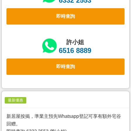
6332 2553
置
業
即時查詢
手
冊
關
許小姐
於
6516 8889
我
們
即時查詢
最新優惠
新居屋按揭，準業主預先Whatsapp登記可享有額外宅谷
回赠。