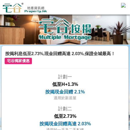
主
頁
代
理
搵
樓/
按揭利息低至2.73%,現金回赠高達 2.03%,保證全城最高！
成
宅谷獨家優惠
交
計劃一
業
低至H+1.3%
主
按揭現金回赠 2.1%
放
適用於新居屋
盤
計劃二
低至2.73%
宅
按揭現金回赠高達 2.03%
谷
適用於一手及二手私樓