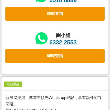
6516 8889
置
業
即時查詢
手
冊
關
劉小姐
於
6332 2553
我
們
即時查詢
最新優惠
新居屋按揭，準業主預先Whatsapp登記可享有額外宅谷
回赠。