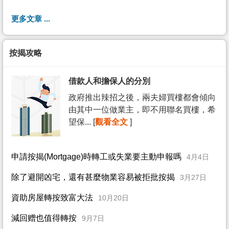
更多文章 ...
按揭攻略
借款人和擔保人的分別
政府推出辣招之後，兩夫婦買樓都會傾向
由其中一位做業主，即不用聯名買樓，希
望保... [
觀看全文
]
申請按揭(Mortgage)時轉工或失業要主動申報嗎
4月4日
除了避開凶宅，還有甚麼物業容易被拒批按揭
3月27日
資助房屋轉按致富大法
10月20日
減回赠也值得轉按
9月7日