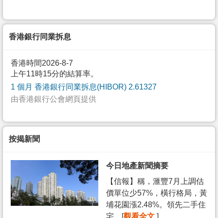
香港銀行同業拆息
香港時間2026-8-7
上午11時15分的結算率。
1 個月 香港銀行同業拆息(HIBOR) 2.61327
由香港銀行公會網頁提供
按揭新聞
今日地產新聞摘要
【信報】稱，滙豐7月上調估
價單位少57%，橫行格局，黃
埔花園漲2.48%。領先二手住
宅... [
觀看全文
]