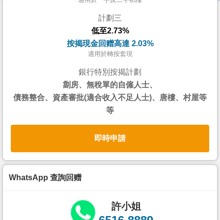
按
計劃三
揭
低至2.73%
地
按揭現金回赠高達 2.03%
產
適用於轉按套現
博
銀行特別按揭計劃
客
劏房、無稅單的自僱人士、
債務整合、資產審批(適合收入不足人士)、唐樓、村屋等
地
等
產
新
即時申請
聞
數
據
WhatsApp 查詢回赠
公
佈
許小姐