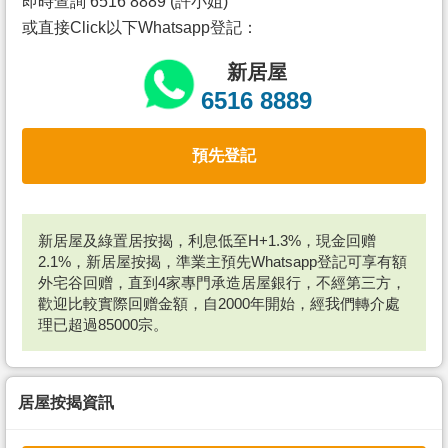
即時查詢 6516 8889 (許小姐)
或直接Click以下Whatsapp登記：
新居屋
6516 8889
預先登記
新居屋及綠置居按揭，利息低至H+1.3%，現金回赠
2.1%，新居屋按揭，準業主預先Whatsapp登記可享有額
外宅谷回赠，直到4家專門承造居屋銀行，不經第三方，
歡迎比較實際回赠金額，自2000年開始，經我們轉介處
理已超過85000宗。
居屋按揭資訊