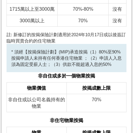
1715萬以上至3000萬
70%-80%
沒有
3000萬以上
70%
沒有
註: 新修訂的按揭保險計劃適用於2024年10月17日或以後簽訂
臨時買賣合約的住宅物業
* 須經【按揭保險計劃】(MIP)承造按揭（1）80%至90%
按揭申請人未持有任何香港住宅物業 ；（2）申請人入息
須為固定受薪人士；（3）供款不能超過入息的50%
非自住或多於一個物業按揭
物業價值
按揭成數上限
非自住或以公司名義持有的
70%
物業
非住宅物業按揭
物業
按揭成數上限