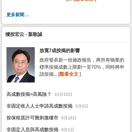
更多新聞 ...
樓按宏云 - 葉敬誠
放寬7成按揭的影響
政府發表新一份施政報告，將所有物業的
標準按揭成數上限劃一至70%，同時將申
請按揭... [
觀看全文
]
高成數按揭=高風險？
10月10日
非固定收入人士申請高成數按揭
9月6日
按保租賃許可難刺激樓市
8月16日
非固定入息與高成數按揭
8月1日