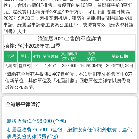
伙），會以市價6折推售，最便宜的約168萬，首期僅需約8萬4千
元。屋苑實用面積介乎280至469平方呎。項目預計關鍵日期為
2026年9月30日，因樓花期極短，建議年尾揀樓時同時準備按揭
申請。綠置居申請者主要為公屋住戶，或持有有效《綠表資格證
明書》人士！
綠置居2025出售的單位詳情
揀樓: 預計2026年第四季
實用面積
售價
地區
屋苑
座數
單位數目
關鍵日期
(平方呎)
(6折)
九龍灣
盛緻苑
2
1,467*
280-469
168萬-354萬
2026年9月30日
*盛緻苑全屋苑共提供1,467個單位，本次計劃率先推售其中857
個新單位，其餘單位及「租置計劃」回收單位之詳情以房委會
最終公布為準。
全港最平律師行
轉按收費低至$6,000 (全包)
新居屋收費$9,500
- (全包，絕對沒有任何額外收費，連代
表房委會的律師費都包)