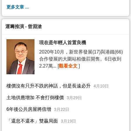
更多文章 ...
運籌推演 - 曾淵滄
現在是年輕人首置良機
2020年10月，新世界發展(17)與港鐵(66)
合作發展的大圍站柏傲莊開售。6日收到
2.27萬... [
觀看全文
]
樓價沒有只升不跌的神話，但是長遠必升
4月10日
土地供應增加 不會打倒樓價
3月29日
6年後公共房屋將倍增
3月22日
「還息不還本」雙贏局面
3月19日