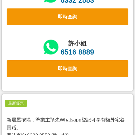
6332 2553
置
業
即時查詢
手
冊
關
許小姐
於
6516 8889
我
們
即時查詢
最新優惠
新居屋按揭，準業主預先Whatsapp登記可享有額外宅谷
回赠。