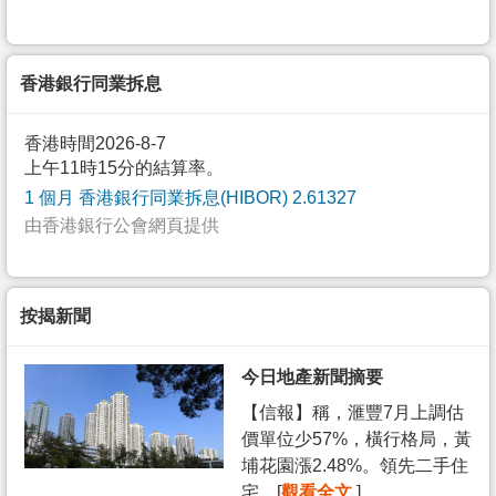
香港銀行同業拆息
香港時間2026-8-7
上午11時15分的結算率。
1 個月 香港銀行同業拆息(HIBOR) 2.61327
由香港銀行公會網頁提供
按揭新聞
今日地產新聞摘要
【信報】稱，滙豐7月上調估
價單位少57%，橫行格局，黃
埔花園漲2.48%。領先二手住
宅... [
觀看全文
]