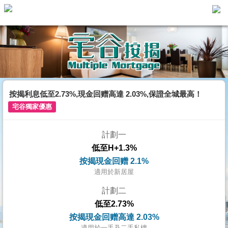
主
頁
代
理
搵
樓/
按揭利息低至2.73%,現金回赠高達 2.03%,保證全城最高！
成
宅谷獨家優惠
交
計劃一
業
低至H+1.3%
主
按揭現金回赠 2.1%
放
適用於新居屋
盤
計劃二
低至2.73%
宅
按揭現金回赠高達 2.03%
谷
適用於一手及二手私樓