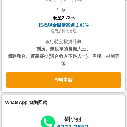
按
計劃三
揭
低至2.73%
地
按揭現金回赠高達 2.03%
產
適用於轉按套現
博
銀行特別按揭計劃
客
劏房、無稅單的自僱人士、
債務整合、資產審批(適合收入不足人士)、唐樓、村屋等
地
等
產
新
即時申請
聞
數
據
WhatsApp 查詢回赠
公
佈
劉小姐