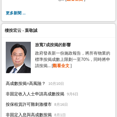
更多新聞 ...
樓按宏云 - 葉敬誠
放寬7成按揭的影響
政府發表新一份施政報告，將所有物業的
標準按揭成數上限劃一至70%，同時將申
請按揭... [
觀看全文
]
高成數按揭=高風險？
10月10日
非固定收入人士申請高成數按揭
9月6日
按保租賃許可難刺激樓市
8月16日
非固定入息與高成數按揭
8月1日