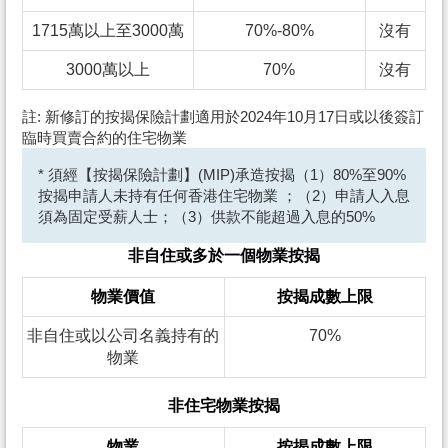
1715萬以上至3000萬
70%-80%
沒有
3000萬以上
70%
沒有
註: 新修訂的按揭保險計劃適用於2024年10月17日或以後簽訂
臨時買賣合約的住宅物業
* 須經【按揭保險計劃】(MIP)承造按揭（1）80%至90%
按揭申請人未持有任何香港住宅物業 ；（2）申請人入息
須為固定受薪人士；（3）供款不能超過入息的50%
非自住或多於一個物業按揭
物業價值
按揭成數上限
非自住或以公司名義持有的
70%
物業
非住宅物業按揭
物業
按揭成數上限