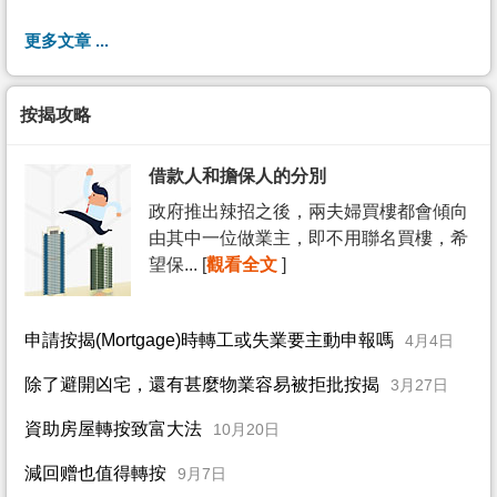
更多文章 ...
按揭攻略
借款人和擔保人的分別
政府推出辣招之後，兩夫婦買樓都會傾向
由其中一位做業主，即不用聯名買樓，希
望保... [
觀看全文
]
申請按揭(Mortgage)時轉工或失業要主動申報嗎
4月4日
除了避開凶宅，還有甚麼物業容易被拒批按揭
3月27日
資助房屋轉按致富大法
10月20日
減回赠也值得轉按
9月7日