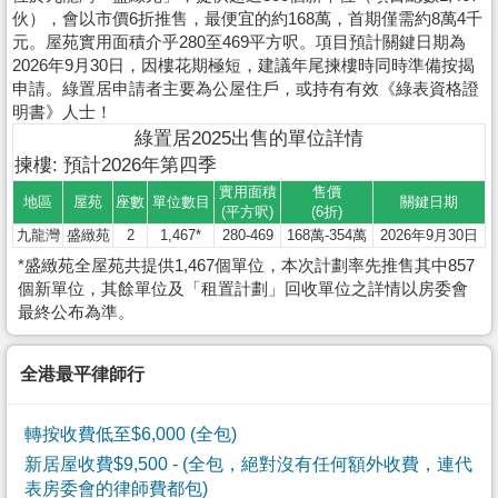
伙），會以市價6折推售，最便宜的約168萬，首期僅需約8萬4千
元。屋苑實用面積介乎280至469平方呎。項目預計關鍵日期為
2026年9月30日，因樓花期極短，建議年尾揀樓時同時準備按揭
申請。綠置居申請者主要為公屋住戶，或持有有效《綠表資格證
明書》人士！
綠置居2025出售的單位詳情
揀樓: 預計2026年第四季
實用面積
售價
地區
屋苑
座數
單位數目
關鍵日期
(平方呎)
(6折)
九龍灣
盛緻苑
2
1,467*
280-469
168萬-354萬
2026年9月30日
*盛緻苑全屋苑共提供1,467個單位，本次計劃率先推售其中857
個新單位，其餘單位及「租置計劃」回收單位之詳情以房委會
最終公布為準。
全港最平律師行
轉按收費低至$6,000 (全包)
新居屋收費$9,500
- (全包，絕對沒有任何額外收費，連代
表房委會的律師費都包)