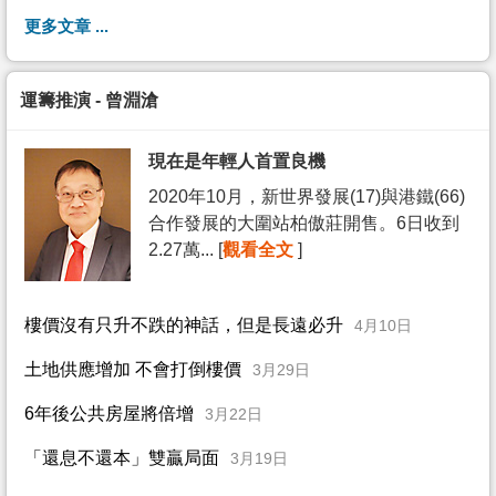
更多文章 ...
運籌推演 - 曾淵滄
現在是年輕人首置良機
2020年10月，新世界發展(17)與港鐵(66)
合作發展的大圍站柏傲莊開售。6日收到
2.27萬... [
觀看全文
]
樓價沒有只升不跌的神話，但是長遠必升
4月10日
土地供應增加 不會打倒樓價
3月29日
6年後公共房屋將倍增
3月22日
「還息不還本」雙贏局面
3月19日