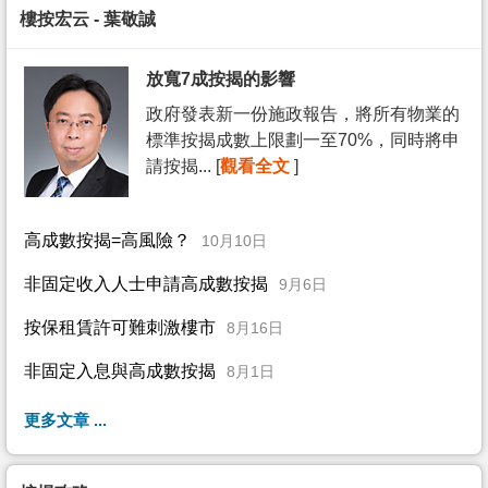
樓按宏云 - 葉敬誠
放寬7成按揭的影響
政府發表新一份施政報告，將所有物業的
標準按揭成數上限劃一至70%，同時將申
請按揭... [
觀看全文
]
高成數按揭=高風險？
10月10日
非固定收入人士申請高成數按揭
9月6日
按保租賃許可難刺激樓市
8月16日
非固定入息與高成數按揭
8月1日
更多文章 ...