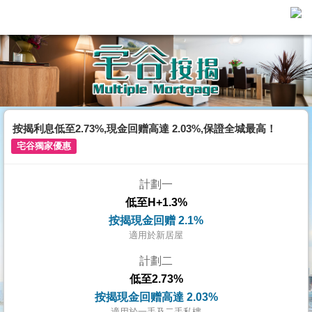
主
頁
代
理
搵
樓/
按揭利息低至2.73%,現金回赠高達 2.03%,保證全城最高！
成
宅谷獨家優惠
交
計劃一
業
低至H+1.3%
主
按揭現金回赠 2.1%
放
適用於新居屋
盤
計劃二
低至2.73%
宅
按揭現金回赠高達 2.03%
谷
適用於一手及二手私樓