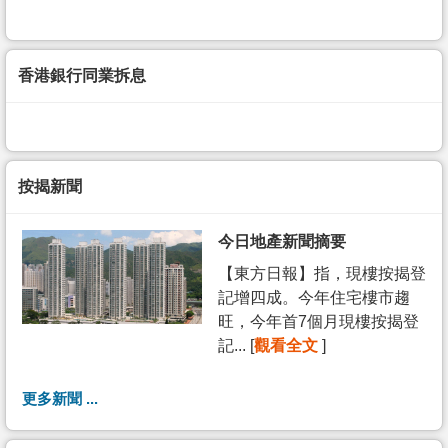
香港銀行同業拆息
按揭新聞
今日地產新聞摘要
【東方日報】指，現樓按揭登
記增四成。今年住宅樓市趨
旺，今年首7個月現樓按揭登
記... [
觀看全文
]
更多新聞 ...