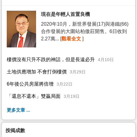
現在是年輕人首置良機
2020年10月，新世界發展(17)與港鐵(66)
合作發展的大圍站柏傲莊開售。6日收到
2.27萬... [
觀看全文
]
樓價沒有只升不跌的神話，但是長遠必升
4月10日
土地供應增加 不會打倒樓價
3月29日
6年後公共房屋將倍增
3月22日
「還息不還本」雙贏局面
3月19日
更多文章 ...
按揭成數