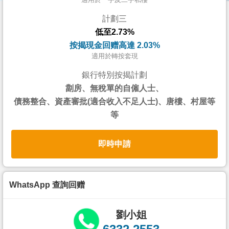
按
計劃三
揭
低至2.73%
地
按揭現金回赠高達 2.03%
產
適用於轉按套現
博
銀行特別按揭計劃
客
劏房、無稅單的自僱人士、
債務整合、資產審批(適合收入不足人士)、唐樓、村屋等
地
等
產
新
即時申請
聞
數
據
WhatsApp 查詢回赠
公
佈
劉小姐