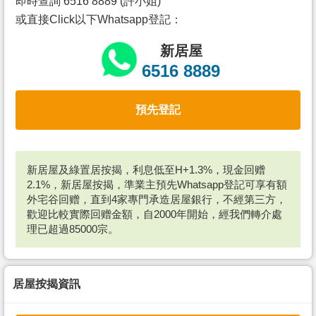
即時查詢 6516 8889 (許小姐)
或直接Click以下Whatsapp登記：
新居屋
6516 8889
預先登記
新居屋及綠置居按揭，利息低至H+1.3%，現金回赠
2.1%，新居屋按揭，準業主預先Whatsapp登記可享有額
外宅谷回赠，直到4家專門承造居屋銀行，不經第三方，
歡迎比較實際回赠金額，自2000年開始，經我們轉介處
理已超過85000宗。
居屋按揭資訊