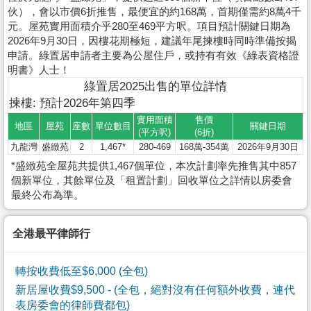
伙），會以市價6折推售，最便宜的約168萬，首期僅需約8萬4千
元。屋苑實用面積介乎280至469平方呎。項目預計關鍵日期為
2026年9月30日，因樓花期極短，建議年尾揀樓時同時準備按揭
申請。綠置居申請者主要為公屋住戶，或持有有效《綠表資格證
明書》人士！
綠置居2025出售的單位詳情
揀樓: 預計2026年第四季
實用面積
售價
地區
屋苑
座數
單位數目
關鍵日期
(平方呎)
(6折)
九龍灣
盛緻苑
2
1,467*
280-469
168萬-354萬
2026年9月30日
*盛緻苑全屋苑共提供1,467個單位，本次計劃率先推售其中857
個新單位，其餘單位及「租置計劃」回收單位之詳情以房委會
最終公布為準。
全港最平律師行
轉按收費低至$6,000 (全包)
新居屋收費$9,500
- (全包，絕對沒有任何額外收費，連代
表房委會的律師費都包)