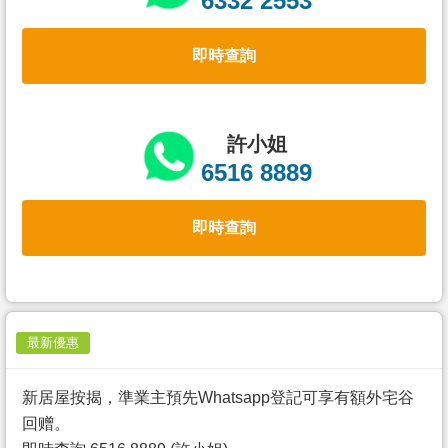
6332 2553
置
業
即時查詢
手
冊
關
許小姐
於
6516 8889
我
們
即時查詢
最新優惠
新居屋按揭，準業主預先Whatsapp登記可享有額外宅谷
回赠。