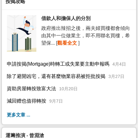
按揭攻略
借款人和擔保人的分別
政府推出辣招之後，兩夫婦買樓都會傾向
由其中一位做業主，即不用聯名買樓，希
望保... [
觀看全文
]
申請按揭(Mortgage)時轉工或失業要主動申報嗎
4月4日
除了避開凶宅，還有甚麼物業容易被拒批按揭
3月27日
資助房屋轉按致富大法
10月20日
減回赠也值得轉按
9月7日
更多文章 ...
運籌推演 - 曾淵滄