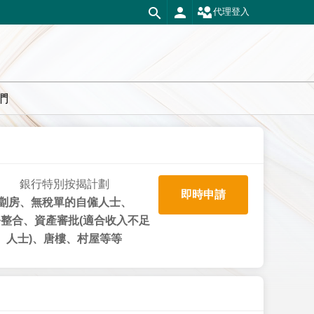
代理登入
們
銀行特別按揭計劃
即時申請
劏房、無稅單的自僱人士、
整合、資產審批(適合收入不足
人士)、唐樓、村屋等等