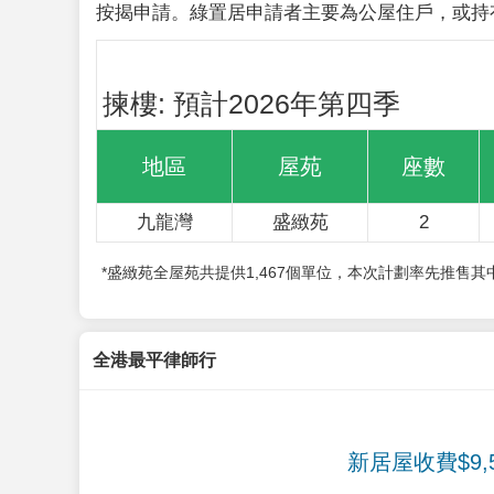
按揭申請。綠置居申請者主要為公屋住戶，或持
揀樓: 預計2026年第四季
地區
屋苑
座數
九龍灣
盛緻苑
2
*盛緻苑全屋苑共提供1,467個單位，本次計劃率先推售
全港最平律師行
新居屋收費$9,5