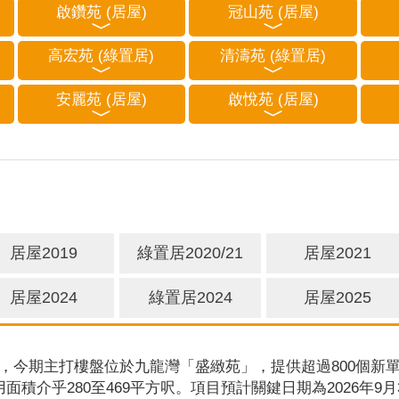
啟鑽苑 (居屋)
冠山苑 (居屋)
高宏苑 (綠置居)
清濤苑 (綠置居)
安麗苑 (居屋)
啟悅苑 (居屋)
居屋2019
綠置居2020/21
居屋2021
居屋2024
綠置居2024
居屋2025
，今期主打樓盤位於九龍灣「盛緻苑」，提供超過800個新單
用面積介乎280至469平方呎。項目預計關鍵日期為2026年