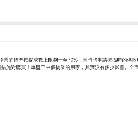
物業的標準按揭成數上限劃一至70%，同時將申請按揭時的供款
 新措施對購買上車盤至中價物業的用家，其實沒有多少影響。全面
]