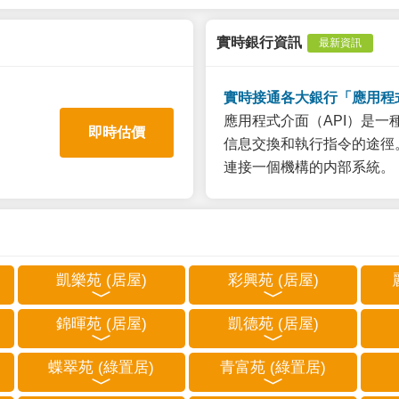
實時銀行資訊
最新資訊
實時接通各大銀行「應用程
應用程式介面（API）是
即時估價
信息交換和執行指令的途徑。
連接一個機構的内部系統。
凱樂苑 (居屋)
彩興苑 (居屋)
錦暉苑 (居屋)
凱德苑 (居屋)
蝶翠苑 (綠置居)
青富苑 (綠置居)