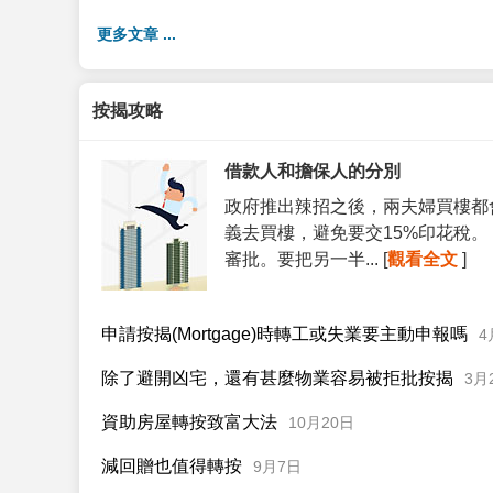
更多文章 ...
按揭攻略
借款人和擔保人的分別
政府推出辣招之後，兩夫婦買樓都
義去買樓，避免要交15%印花稅
審批。要把另一半... [
觀看全文
]
申請按揭(Mortgage)時轉工或失業要主動申報嗎
4
除了避開凶宅，還有甚麼物業容易被拒批按揭
3月
資助房屋轉按致富大法
10月20日
減回贈也值得轉按
9月7日