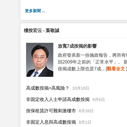
更多新聞 ...
樓按宏云 - 葉敬誠
放寬7成按揭的影響
政府發表新一份施政報告，將所有
回2009年之前的「正常水平」。
按揭成數上限也是7成... [
觀看全文
高成數按揭=高風險？
10月10日
非固定收入人士申請高成數按揭
9月6日
按保租賃許可難刺激樓市
8月16日
非固定入息與高成數按揭
8月1日