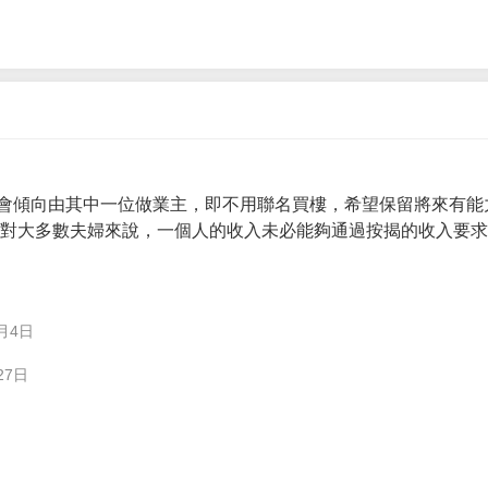
會傾向由其中一位做業主，即不用聯名買樓，希望保留將來有能
。 對大多數夫婦來說，一個人的收入未必能夠通過按揭的收入要
月4日
27日