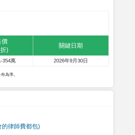
售價
關鍵日期
6折)
-354萬
2026年9月30日
公布為準。
會的律師費都包)