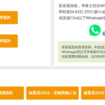
新居屋按揭，準業主預先Wh
即時查詢 6332 2553 (劉小姐
時查詢
或直接Click以下Whatsap
時查詢
新居屋及綠置居按揭，利息低至
Whatsapp登記可享有額
比較實際回贈金額，自2000
選樓流程
綠置居2024 - 宏緻苑懶人包
綠置居2025