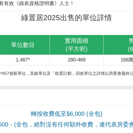
有有效《綠表資格證明書》人士！
綠置居2025出售的單位詳情
實用面積
單位數目
(平方呎)
(
1,467*
280-469
168萬
其中857個新單位，其餘單位及「租置計劃」回收單位之詳情以房委會最終
轉按收費低至$6,000 (全包)
00
- (全包，絕對沒有任何額外收費，連代表房委