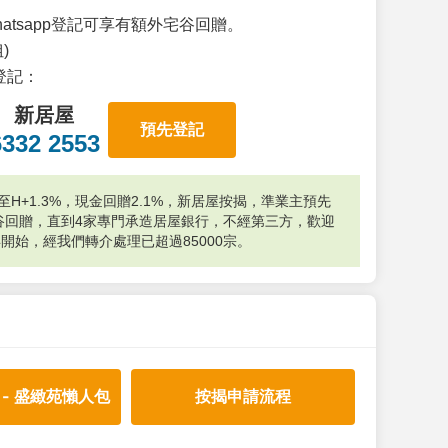
atsapp登記可享有額外宅谷回贈。
)
p登記：
新居屋
預先登記
6332 2553
H+1.3%，現金回贈2.1%，新居屋按揭，準業主預先
外宅谷回贈，直到4家專門承造居屋銀行，不經第三方，歡迎
年開始，經我們轉介處理已超過85000宗。
 - 盛緻苑懶人包
按揭申請流程