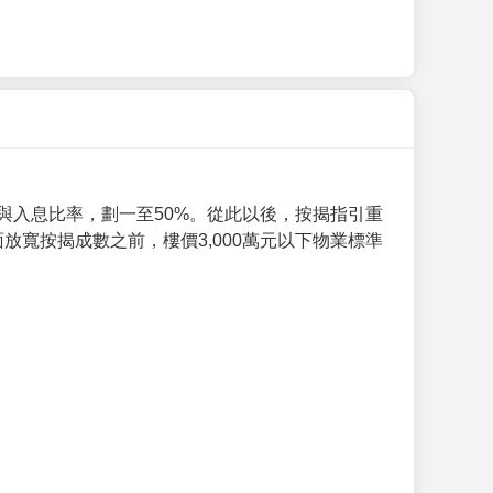
與入息比率，劃一至50%。從此以後，按揭指引重
放寬按揭成數之前，樓價3,000萬元以下物業標準