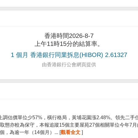
香港時間2026-8-7
上午11時15分的結算率。
1 個月 香港銀行同業拆息(HIBOR) 2.61327
由香港銀行公會網頁提供
上調估價單位少57%，橫行格局，黃埔花園漲2.48%。領先二
取態亦較為保守，本報追蹤15個主要屋苑27個相關單位今年7
個，為逾一年（14個月）... [
觀看全文
]