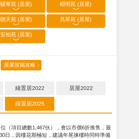
驥華苑 (居屋)
昭明苑 (居屋)
朗天苑 (居屋)
兆翠苑 (居屋)
安柏苑 (居屋)
居屋按揭攻略
綠置居2022
居屋2022
綠置居2025
位（項目總數1,467伙），會以市價6折推售，最
9月30日，因樓花期極短，建議年尾揀樓時同時準備