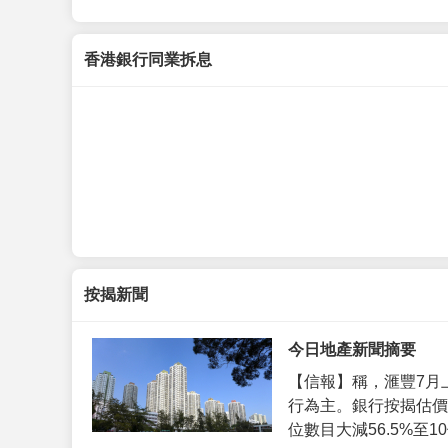
香港銀行同業拆息
按揭新聞
今日地產新聞摘要
【信報】稱，滙豐7月
行為主。銀行按揭估價
位數目大減56.5%至10