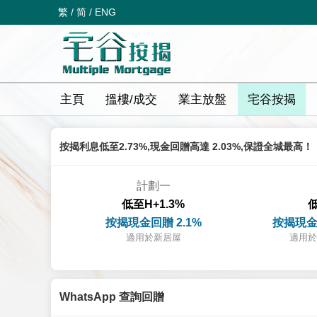
繁
/
简
/
ENG
主頁
搵樓/成交
業主放盤
宅谷按揭
按揭利息低至2.73%,現金回贈高達 2.03%,保證全城最高！
計劃一
低至H+1.3%
低
按揭現金回贈 2.1%
按揭現金
適用於新居屋
適用於
WhatsApp 查詢回贈