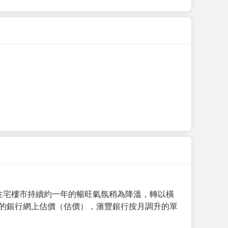
手住宅樓市持續約一年的暢旺氣氛稍為降溫，轉以橫
月的銀行網上估價（估價），滙豐銀行按月調升的單