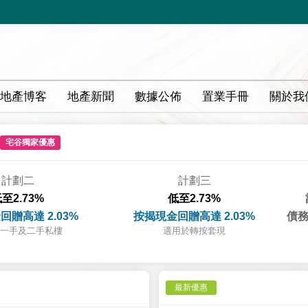
地產博客
地產新聞
數據公佈
置業手冊
關於我
宅谷獨家優惠
計劃二
計劃三
至2.73%
低至2.73%
回贈高達 2.03%
按揭現金回贈高達 2.03%
債務
一手及二手私樓
適用於轉按套現
最新優惠