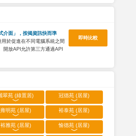
式介面」，按揭資訊快而準
即時比較
一種用於促進在不同電腦系統之間
開放API允許第三方通過API
麗翠苑 (綠置居)
冠德苑 (居屋)
雍明苑 (居屋)
裕泰苑 (居屋)
裕雅苑 (居屋)
愉德苑 (居屋)