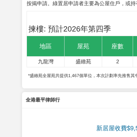
按揭申請。綠置居申請者主要為公屋住戶，或持
揀樓: 預計2026年第四季
地區
屋苑
座數
九龍灣
盛緻苑
2
*盛緻苑全屋苑共提供1,467個單位，本次計劃率先推售
全港最平律師行
新居屋收費$9,5