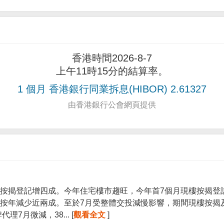
香港時間2026-8-7
上午11時15分的結算率。
1 個月 香港銀行同業拆息(HIBOR) 2.61327
由香港銀行公會網頁提供
按揭登記增四成。今年住宅樓市趨旺，今年首7個月現樓按揭登記宗
按年減少近兩成。至於7月受整體交投減慢影響，期間現樓按揭
7月微減，38... [
觀看全文
]