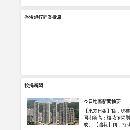
香港銀行同業拆息
按揭新聞
今日地產新聞摘要
【東方日報】指，現樓
同期新高；樓花按揭則
成。 【信報】稱，持牌代理