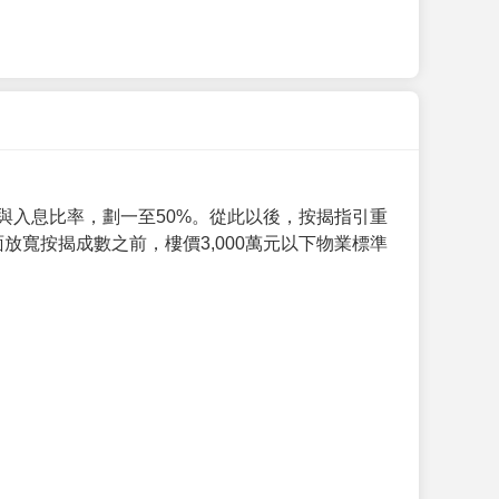
與入息比率，劃一至50%。從此以後，按揭指引重
放寬按揭成數之前，樓價3,000萬元以下物業標準