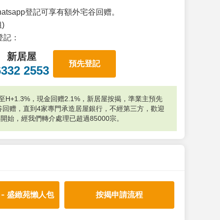
atsapp登記可享有額外宅谷回赠。
)
p登記：
新居屋
預先登記
6332 2553
H+1.3%，現金回赠2.1%，新居屋按揭，準業主預先
外宅谷回赠，直到4家專門承造居屋銀行，不經第三方，歡迎
年開始，經我們轉介處理已超過85000宗。
 - 盛緻苑懶人包
按揭申請流程