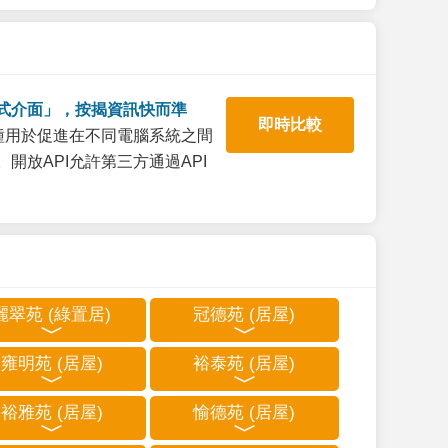
式介面」，按揭資訊快而準
即時比較
一種用於促進在不同電腦系統之間
開放API允許第三方通過API
麗翠苑 (綠置居)
冠德苑 (居屋)
雍明苑 (居屋)
裕泰苑 (居屋)
裕雅苑 (居屋)
愉德苑 (居屋)