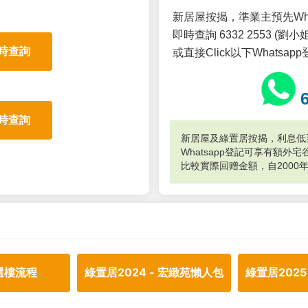
新居屋按揭，準業主預先Wh
即時查詢 6332 2553 (劉小姐
時查詢
或直接Click以下Whatsap
時查詢
新居屋及綠置居按揭，利息低至
Whatsapp登記可享有額
比較實際回赠金額，自2000
選樓流程
綠置居2024 - 宏緻苑懶人包
綠置居2025