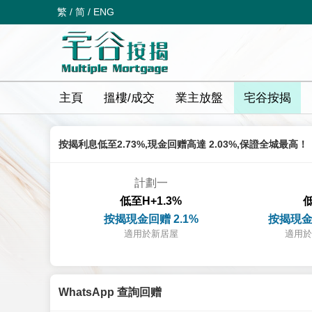
繁
/
简
/
ENG
主頁
搵樓/成交
業主放盤
宅谷按揭
按揭利息低至2.73%,現金回赠高達 2.03%,保證全城最高！
計劃一
低至H+1.3%
低
按揭現金回赠 2.1%
按揭現金
適用於新居屋
適用於
WhatsApp 查詢回赠