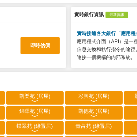
實時銀行資訊
最新資訊
實時接通各大銀行「應用程
應用程式介面（API）是
即時估價
信息交換和執行指令的途徑。
連接一個機構的内部系統。
凱樂苑 (居屋)
彩興苑 (居屋)
錦暉苑 (居屋)
凱德苑 (居屋)
蝶翠苑 (綠置居)
青富苑 (綠置居)