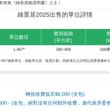
有有效《綠表資格證明書》人士！
綠置居2025出售的單位詳情
實用面積
單位數目
(平方呎)
(
1,467*
280-469
168萬
其中857個新單位，其餘單位及「租置計劃」回收單位之詳情以房委會最終
轉按收費低至$6,000 (全包)
00
- (全包，絕對沒有任何額外收費，連代表房委