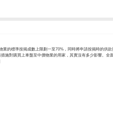
物業的標準按揭成數上限劃一至70%，同時將申請按揭時的供款
 新措施對購買上車盤至中價物業的用家，其實沒有多少影響。全面
]