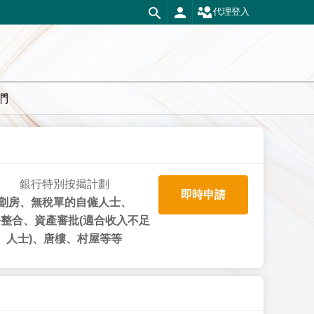
代理登入
們
銀行特別按揭計劃
即時申請
劏房、無稅單的自僱人士、
整合、資產審批(適合收入不足
人士)、唐樓、村屋等等