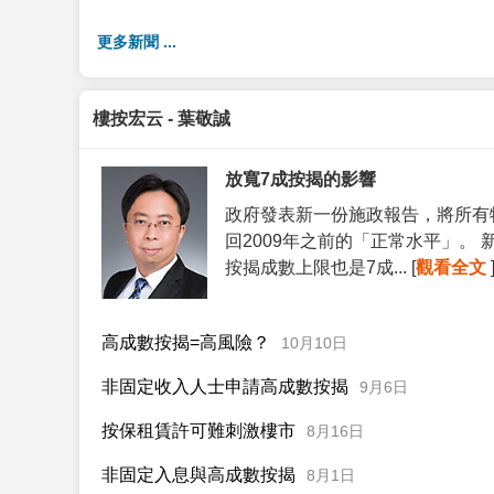
更多新聞 ...
樓按宏云 - 葉敬誠
放寬7成按揭的影響
政府發表新一份施政報告，將所有
回2009年之前的「正常水平」。
按揭成數上限也是7成... [
觀看全文
高成數按揭=高風險？
10月10日
非固定收入人士申請高成數按揭
9月6日
按保租賃許可難刺激樓市
8月16日
非固定入息與高成數按揭
8月1日