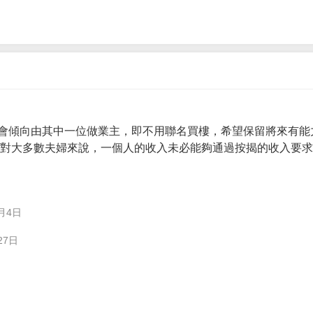
會傾向由其中一位做業主，即不用聯名買樓，希望保留將來有能
。 對大多數夫婦來說，一個人的收入未必能夠通過按揭的收入要
月4日
27日