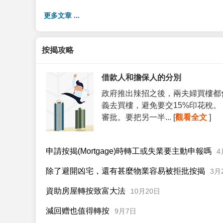
更多文章 ...
按揭攻略
借款人和擔保人的分別
政府推出辣招之後，兩夫婦買樓都
義去買樓，避免要交15%印花稅
審批。要把另一半... [
觀看全文
]
申請按揭(Mortgage)時轉工或失業要主動申報嗎
4
除了避開凶宅，還有甚麼物業容易被拒批按揭
3月
資助房屋轉按致富大法
10月20日
減回赠也值得轉按
9月7日