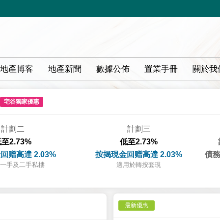
地產博客
地產新聞
數據公佈
置業手冊
關於我
宅谷獨家優惠
計劃二
計劃三
至2.73%
低至2.73%
回赠高達 2.03%
按揭現金回赠高達 2.03%
債務
一手及二手私樓
適用於轉按套現
最新優惠