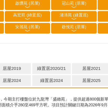
啟鑽苑 (居屋)
冠山苑 (居屋)
高宏苑 (綠置居)
清濤苑 (綠置居)
安麗苑 (居屋)
啟悅苑 (居屋)
居屋2019
綠置居2020/21
居屋2021
居屋2024
綠置居2024
居屋2025
，今期主打樓盤位於九龍灣「盛緻苑」，提供超過800個新單
用面積介乎280至469平方呎。項目預計關鍵日期為2026年