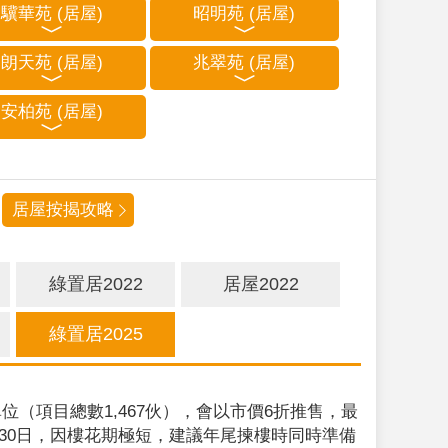
驥華苑 (居屋)
昭明苑 (居屋)
朗天苑 (居屋)
兆翠苑 (居屋)
安柏苑 (居屋)
居屋按揭攻略
綠置居2022
居屋2022
綠置居2025
位（項目總數1,467伙），會以市價6折推售，最
9月30日，因樓花期極短，建議年尾揀樓時同時準備