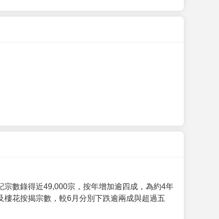
數錄得近49,000宗，按年增加逾四成，為約4年
及樓花按揭宗數，較6月分別下跌逾兩成與超過五