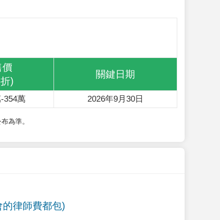
售價
關鍵日期
6折)
-354萬
2026年9月30日
公布為準。
會的律師費都包)