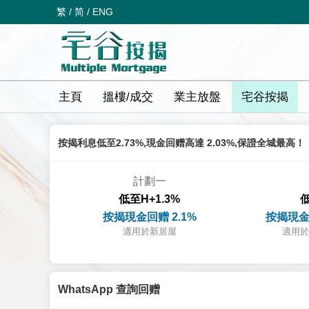
繁
/
简
/
ENG
主頁
搵樓/成交
業主放盤
宅谷按揭
按揭利息低至2.73%,現金回赠高達 2.03%,保證全城最高！
計劃一
低至H+1.3%
低
按揭現金回赠 2.1%
按揭現金
適用於新居屋
適用於
WhatsApp 查詢回赠