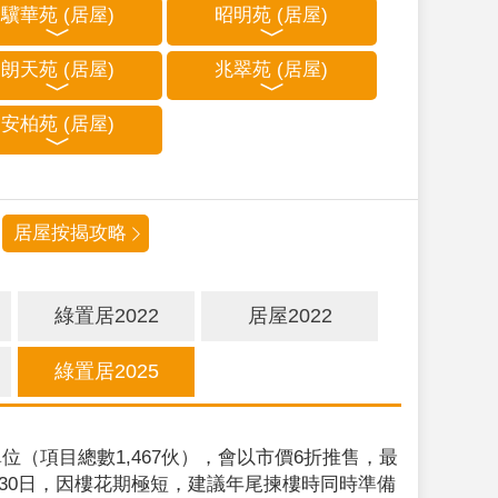
驥華苑 (居屋)
昭明苑 (居屋)
朗天苑 (居屋)
兆翠苑 (居屋)
安柏苑 (居屋)
居屋按揭攻略
綠置居2022
居屋2022
綠置居2025
位（項目總數1,467伙），會以市價6折推售，最
9月30日，因樓花期極短，建議年尾揀樓時同時準備