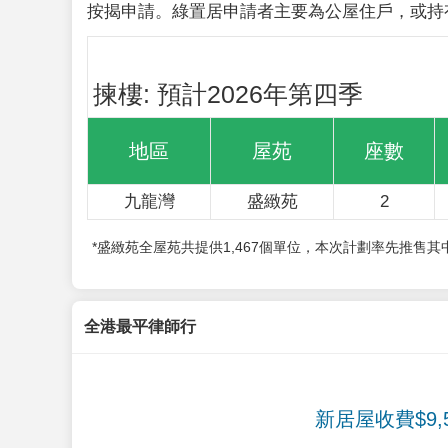
按揭申請。綠置居申請者主要為公屋住戶，或持
揀樓: 預計2026年第四季
地區
屋苑
座數
九龍灣
盛緻苑
2
*盛緻苑全屋苑共提供1,467個單位，本次計劃率先推售
全港最平律師行
新居屋收費$9,5