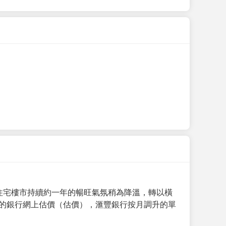
手住宅樓市持續約一年的暢旺氣氛稍為降溫，轉以橫
月的銀行網上估價（估價），滙豐銀行按月調升的單