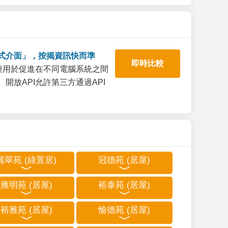
式介面」，按揭資訊快而準
即時比較
一種用於促進在不同電腦系統之間
開放API允許第三方通過API
麗翠苑 (綠置居)
冠德苑 (居屋)
雍明苑 (居屋)
裕泰苑 (居屋)
裕雅苑 (居屋)
愉德苑 (居屋)