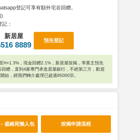
atsapp登記可享有額外宅谷回赠。
)
p登記：
新居屋
預先登記
6516 8889
H+1.3%，現金回赠2.1%，新居屋按揭，準業主預先
外宅谷回赠，直到4家專門承造居屋銀行，不經第三方，歡迎
年開始，經我們轉介處理已超過85000宗。
 - 盛緻苑懶人包
按揭申請流程