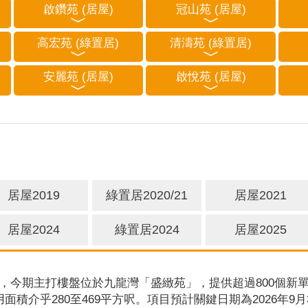
啟鑽苑 (居屋)
冠山苑 (居屋)
高宏苑 (綠置居)
清濤苑 (綠置居)
安麗苑 (居屋)
啟悅苑 (居屋)
居屋2019
綠置居2020/21
居屋2021
居屋2024
綠置居2024
居屋2025
，今期主打樓盤位於九龍灣「盛緻苑」，提供超過800個新單
用面積介乎280至469平方呎。項目預計關鍵日期為2026年