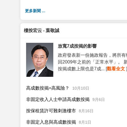
更多新聞 ...
樓按宏云 - 葉敬誠
放寬7成按揭的影響
政府發表新一份施政報告，將所有
回2009年之前的「正常水平」。
按揭成數上限也是7成... [
觀看全文
高成數按揭=高風險？
10月10日
非固定收入人士申請高成數按揭
9月6日
按保租賃許可難刺激樓市
8月16日
非固定入息與高成數按揭
8月1日