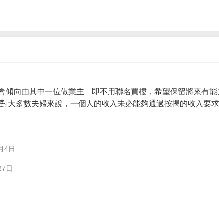
會傾向由其中一位做業主，即不用聯名買樓，希望保留將來有能
。 對大多數夫婦來說，一個人的收入未必能夠通過按揭的收入要
月4日
27日