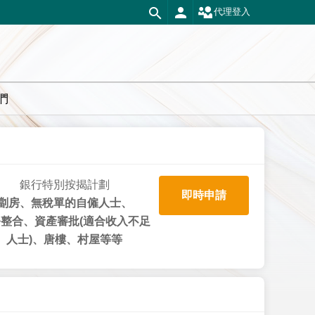
代理登入
們
銀行特別按揭計劃
即時申請
劏房、無稅單的自僱人士、
整合、資產審批(適合收入不足
人士)、唐樓、村屋等等