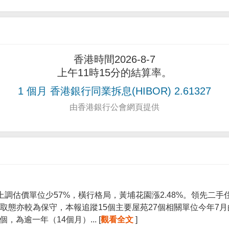
香港時間2026-8-7
上午11時15分的結算率。
1 個月 香港銀行同業拆息(HIBOR) 2.61327
由香港銀行公會網頁提供
上調估價單位少57%，橫行格局，黃埔花園漲2.48%。領先二
取態亦較為保守，本報追蹤15個主要屋苑27個相關單位今年7
個，為逾一年（14個月）... [
觀看全文
]