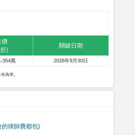
售價
關鍵日期
6折)
-354萬
2026年9月30日
公布為準。
會的律師費都包)