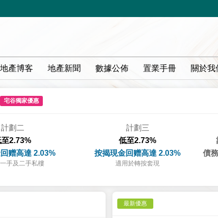
地產博客
地產新聞
數據公佈
置業手冊
關於我
宅谷獨家優惠
計劃二
計劃三
至2.73%
低至2.73%
回赠高達 2.03%
按揭現金回赠高達 2.03%
債務
一手及二手私樓
適用於轉按套現
最新優惠