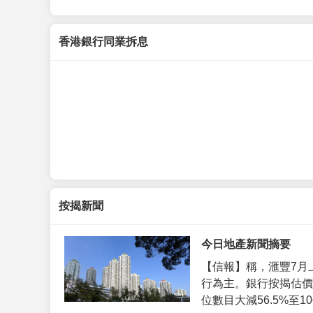
香港銀行同業拆息
按揭新聞
今日地產新聞摘要
【信報】稱，滙豐7月
行為主。銀行按揭估價
位數目大減56.5%至10