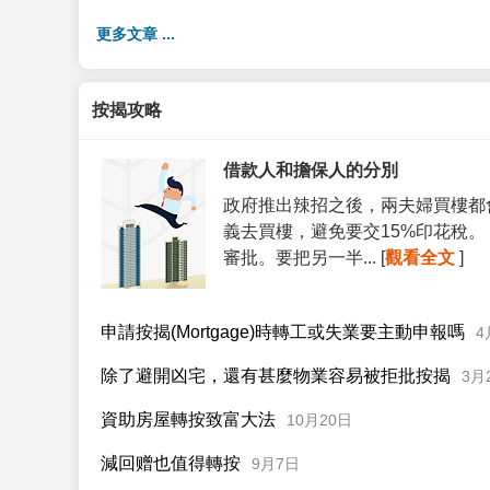
更多文章 ...
按揭攻略
借款人和擔保人的分別
政府推出辣招之後，兩夫婦買樓都
義去買樓，避免要交15%印花稅
審批。要把另一半... [
觀看全文
]
申請按揭(Mortgage)時轉工或失業要主動申報嗎
4
除了避開凶宅，還有甚麼物業容易被拒批按揭
3月
資助房屋轉按致富大法
10月20日
減回赠也值得轉按
9月7日