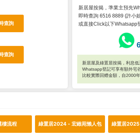
新居屋按揭，準業主預先Wh
即時查詢 6516 8889 (許小姐
時查詢
或直接Click以下Whatsap
時查詢
新居屋及綠置居按揭，利息低至
Whatsapp登記可享有額
比較實際回赠金額，自2000
選樓流程
綠置居2024 - 宏緻苑懶人包
綠置居2025