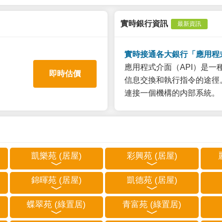
實時銀行資訊
最新資訊
實時接通各大銀行「應用程
應用程式介面（API）是
即時估價
信息交換和執行指令的途徑。
連接一個機構的内部系統。
凱樂苑 (居屋)
彩興苑 (居屋)
錦暉苑 (居屋)
凱德苑 (居屋)
蝶翠苑 (綠置居)
青富苑 (綠置居)