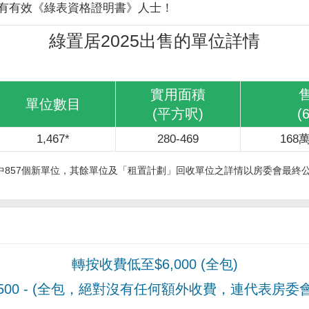
有有效《綠表資格證明書》人士！
綠置居2025出售的單位詳情
實用面積
單位數目
(平方呎)
(
1,467*
280-469
168萬
其中857個新單位，其餘單位及「租置計劃」回收單位之詳情以房委會最終
轉按收費低至$6,000 (全包)
00
- (全包，絕對沒有任何額外收費，連代表房委