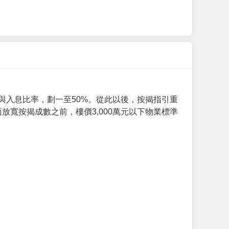
與入息比率，劃一至50%。從此以後，按揭指引重
放寬按揭成數之前，樓價3,000萬元以下物業標準