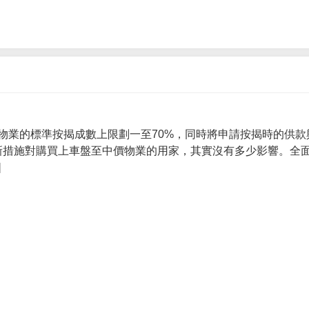
物業的標準按揭成數上限劃一至70%，同時將申請按揭時的供款
 新措施對購買上車盤至中價物業的用家，其實沒有多少影響。全面
]