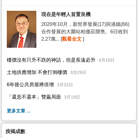
現在是年輕人首置良機
2020年10月，新世界發展(17)與港鐵(66)
合作發展的大圍站柏傲莊開售。6日收到
2.27萬... [
觀看全文
]
樓價沒有只升不跌的神話，但是長遠必升
4月10日
土地供應增加 不會打倒樓價
3月29日
6年後公共房屋將倍增
3月22日
「還息不還本」雙贏局面
3月19日
更多文章 ...
按揭成數