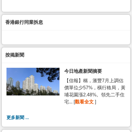
香港銀行同業拆息
按揭新聞
今日地產新聞摘要
【信報】稱，滙豐7月上調估
價單位少57%，橫行格局，黃
埔花園漲2.48%。領先二手住
宅... [
觀看全文
]
更多新聞 ...