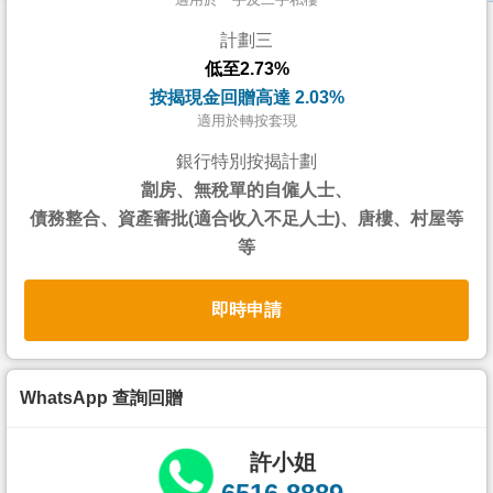
按
計劃三
揭
低至2.73%
地
按揭現金回贈高達 2.03%
產
適用於轉按套現
博
銀行特別按揭計劃
客
劏房、無稅單的自僱人士、
債務整合、資產審批(適合收入不足人士)、唐樓、村屋等
地
等
產
新
即時申請
聞
數
據
WhatsApp 查詢回贈
公
佈
許小姐