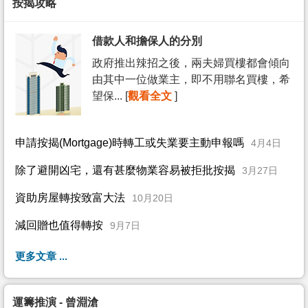
按揭攻略
借款人和擔保人的分別
政府推出辣招之後，兩夫婦買樓都會傾向
由其中一位做業主，即不用聯名買樓，希
望保... [
觀看全文
]
申請按揭(Mortgage)時轉工或失業要主動申報嗎
4月4日
除了避開凶宅，還有甚麼物業容易被拒批按揭
3月27日
資助房屋轉按致富大法
10月20日
減回贈也值得轉按
9月7日
更多文章 ...
運籌推演 - 曾淵滄