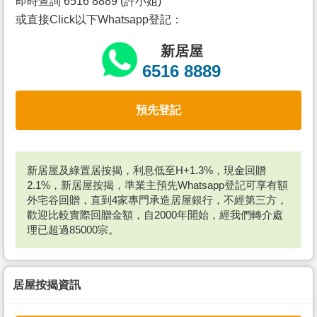
即時查詢 6516 8889 (許小姐)
或直接Click以下Whatsapp登記：
新居屋
6516 8889
預先登記
新居屋及綠置居按揭，利息低至H+1.3%，現金回贈
2.1%，新居屋按揭，準業主預先Whatsapp登記可享有額
外宅谷回贈，直到4家專門承造居屋銀行，不經第三方，
歡迎比較實際回贈金額，自2000年開始，經我們轉介處
理已超過85000宗。
居屋按揭資訊