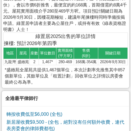
伙），會以市價6折推售，最便宜的約168萬，首期僅需約8萬4千
元。屋苑實用面積介乎280至469平方呎。項目預計關鍵日期為
2026年9月30日，因樓花期極短，建議年尾揀樓時同時準備按揭
申請。綠置居申請者主要為公屋住戶，或持有有效《綠表資格證
明書》人士！
綠置居2025出售的單位詳情
揀樓: 預計2026年第四季
實用面積
售價
地區
屋苑
座數
單位數目
關鍵日期
(平方呎)
(6折)
九龍灣
盛緻苑
2
1,467*
280-469
168萬-354萬
2026年9月30日
*盛緻苑全屋苑共提供1,467個單位，本次計劃率先推售其中857
個新單位，其餘單位及「租置計劃」回收單位之詳情以房委會
最終公布為準。
全港最平律師行
轉按收費低至$6,000 (全包)
新居屋收費$9,500
- (全包，絕對沒有任何額外收費，連代
表房委會的律師費都包)