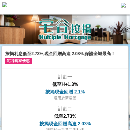
主
頁
代
理
搵
樓/
按揭利息低至2.73%,現金回贈高達 2.03%,保證全城最高！
成
宅谷獨家優惠
交
計劃一
業
低至H+1.3%
主
按揭現金回贈 2.1%
放
適用於新居屋
盤
計劃二
低至2.73%
宅
按揭現金回贈高達 2.03%
谷
適用於一手及二手私樓