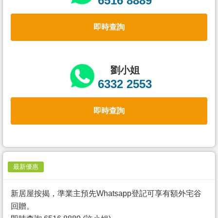
6516 8889
置
業
即時查詢
手
冊
關
劉小姐
於
6332 2553
我
們
即時查詢
最新優惠
新居屋按揭，準業主預先Whatsapp登記可享有額外宅谷
回贈。