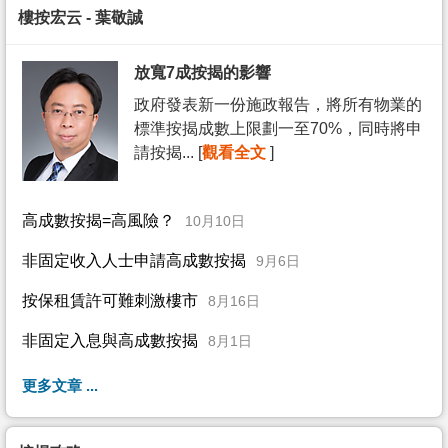
樓按宏云 - 葉敬誠
放寬7成按揭的影響
政府發表新一份施政報告，將所有物業的
標準按揭成數上限劃一至70%，同時將申
請按揭... [
觀看全文
]
高成數按揭=高風險？
10月10日
非固定收入人士申請高成數按揭
9月6日
按保租賃許可難刺激樓市
8月16日
非固定入息與高成數按揭
8月1日
更多文章 ...